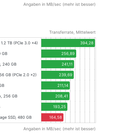
Angaben in MB/sec (mehr ist besser)
Transferrate, Mittelwert
 1.2 TB (PCIe 3.0 x4)
394,28
0 GB
256,89
, 240 GB
241,11
256 GB (PCIe 2.0 x2)
239,69
 GB
211,14
o, 256 GB
208,41
B
193,25
vage SSD, 480 GB
164,58
Angaben in MB/sec (mehr ist besser)