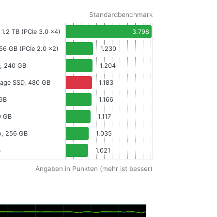
Standardbenchmark
 1.2 TB (PCIe 3.0 x4)
3.798
256 GB (PCIe 2.0 x2)
1.230
, 240 GB
1.204
vage SSD, 480 GB
1.183
 GB
1.166
0 GB
1.117
o, 256 GB
1.035
B
1.021
Angaben in Punkten (mehr ist besser)