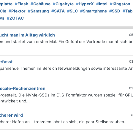
tplatte
#
Flash
#
Gehäuse
#
Gigabyte
#
HyperX
#
Intel
#
Kingston
CIe
#
Plextor
#
Samsung
#
SATA
#
SLC
#
Smartphone
#
SSD
#
Tab
ws
#
ZOTAC
ht man im Alltag wirklich
05
 und startet zum ersten Mal. Ein Gefühl der Vorfreude macht sich bre
efasst
03
 spannende Themen im Bereich Newsmeldungen sowie interessante Art
erscale-Rechenzentren
03
rgestellt. Die NVMe-SSDs im E1.S-Formfaktor wurden speziell für GP
twickelt und...
cherer wird
3
icherer Hafen an – trotzdem lohnt es sich, ein paar Stellschrauben...