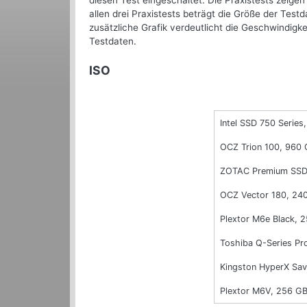
diesen Test eingeschaltet. Die Praxistests zeigen
allen drei Praxistests beträgt die Größe der Test
zusätzliche Grafik verdeutlicht die Geschwindigk
Testdaten.
ISO
Intel SSD 750 Series,
OCZ Trion 100, 960
ZOTAC Premium SSD
OCZ Vector 180, 24
Plextor M6e Black, 
Toshiba Q-Series Pr
Kingston HyperX Sa
Plextor M6V, 256 G