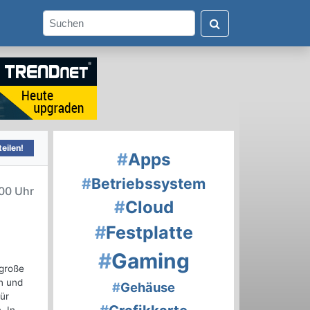
eilen!
#
Apps
#
Betriebssystem
00 Uhr
#
Cloud
#
Festplatte
#
Gaming
 große
n und
#
Gehäuse
ür