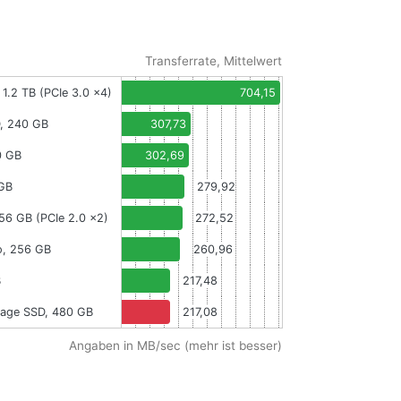
Transferrate, Mittelwert
 1.2 TB (PCIe 3.0 x4)
704,15
, 240 GB
307,73
0 GB
302,69
 GB
279,92
256 GB (PCIe 2.0 x2)
272,52
o, 256 GB
260,96
B
217,48
vage SSD, 480 GB
217,08
Angaben in MB/sec (mehr ist besser)