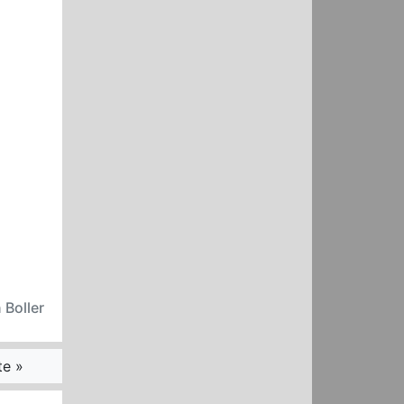
 Boller
te »