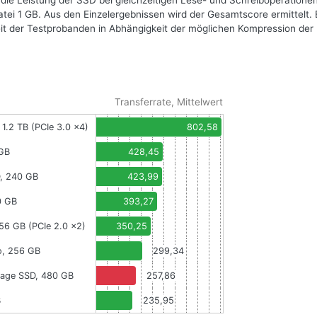
 die Leistung der SSD bei gleichzeitigen Lese- und Schreiboperationen
datei 1 GB. Aus den Einzelergebnissen wird der Gesamtscore ermittelt. 
eit der Testprobanden in Abhängigkeit der möglichen Kompression der
Transferrate, Mittelwert
 1.2 TB (PCIe 3.0 x4)
802,58
 GB
428,45
, 240 GB
423,99
0 GB
393,27
256 GB (PCIe 2.0 x2)
350,25
o, 256 GB
299,34
vage SSD, 480 GB
257,86
B
235,95