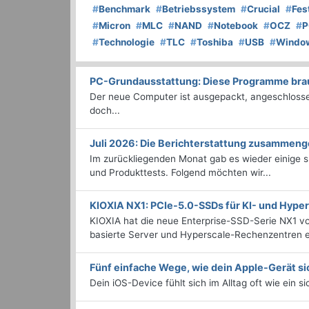
#
Benchmark
#
Betriebssystem
#
Crucial
#
Fes
#
Micron
#
MLC
#
NAND
#
Notebook
#
OCZ
#
P
#
Technologie
#
TLC
#
Toshiba
#
USB
#
Windo
PC-Grundausstattung: Diese Programme brauc
Der neue Computer ist ausgepackt, angeschlossen
doch...
Juli 2026: Die Bericht­erstattung zusammeng
Im zurückliegenden Monat gab es wieder einige
und Produkttests. Folgend möchten wir...
KIOXIA NX1: PCIe-5.0-SSDs für KI- und Hyp
KIOXIA hat die neue Enterprise-SSD-Serie NX1 vo
basierte Server und Hyperscale-Rechenzentren en
Fünf einfache Wege, wie dein Apple-Gerät si
Dein iOS-Device fühlt sich im Alltag oft wie ein s