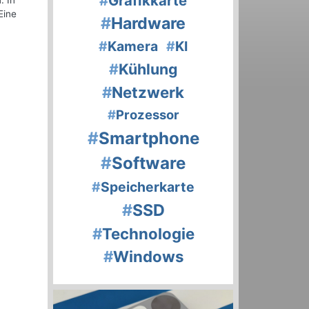
#
Grafikkarte
. In
Eine
#
Hardware
#
Kamera
#
KI
#
Kühlung
#
Netzwerk
#
Prozessor
#
Smartphone
#
Software
#
Speicherkarte
#
SSD
#
Technologie
#
Windows