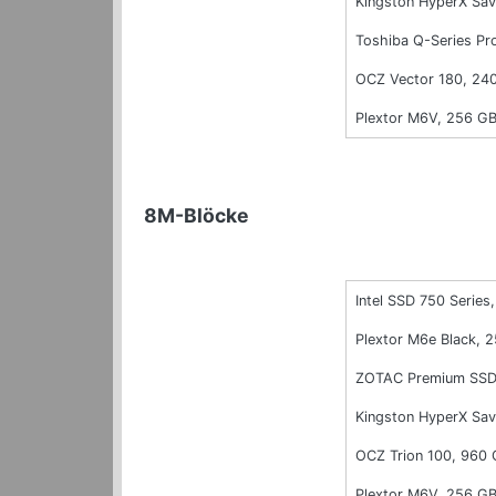
Kingston HyperX Sa
Toshiba Q-Series Pr
OCZ Vector 180, 24
Plextor M6V, 256 G
8M-Blöcke
Intel SSD 750 Series,
Plextor M6e Black, 
ZOTAC Premium SSD
Kingston HyperX Sa
OCZ Trion 100, 960
Plextor M6V, 256 G