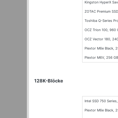
Kingston HyperX Sa
ZOTAC Premium SSD
Toshiba Q-Series Pr
OCZ Trion 100, 960
OCZ Vector 180, 24
Plextor M6e Black, 
Plextor M6V, 256 G
128K-Blöcke
Intel SSD 750 Series,
Plextor M6e Black, 