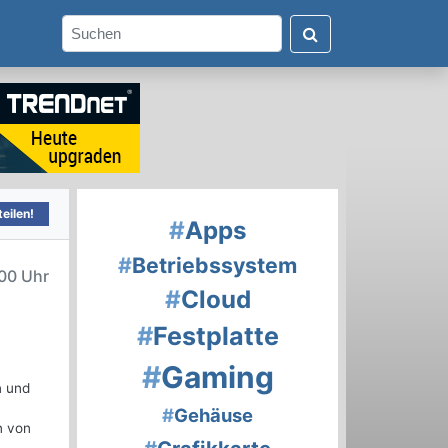
eilen!
#
Apps
#
Betriebssystem
00 Uhr
#
Cloud
#
Festplatte
#
Gaming
n und
#
Gehäuse
n von