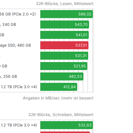
32K-Blöcke, Lesen, Mittelwert
256 GB (PCIe 2.0 x2)
586,02
, 240 GB
543,70
 GB
541,01
vage SSD, 480 GB
537,01
B
531,31
0 GB
521,95
o, 256 GB
482,53
 1.2 TB (PCIe 3.0 x4)
412,84
Angaben in MB/sec (mehr ist besser)
32K-Blöcke, Schreiben, Mittelwert
 1.2 TB (PCIe 3.0 x4)
532,63