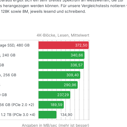
araus ergibt sich ein sehr breites Spektrum an Messwerten, die zur
s herangezogen werden können. Für unsere Vergleichstests notieren w
128K sowie 8M, jeweils lesend und schreibend.
4K-Blöcke, Lesen, Mittelwert
vage SSD, 480 GB
372,50
, 240 GB
340,66
 GB
336,57
o, 256 GB
309,40
B
290,96
0 GB
237,29
256 GB (PCIe 2.0 x2)
189,59
 1.2 TB (PCIe 3.0 x4)
134,90
Angaben in MB/sec (mehr ist besser)