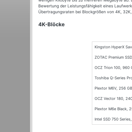
wenigen Kilobyte bis zu mehreren Megabyte ab. D
Bewertung der Leistungsfähigkeit eines Laufwerk
Übertragungsraten bei Blockgrößen von 4K, 32K, 
4K-Blöcke
Kingston HyperX Sa
ZOTAC Premium SSD
OCZ Trion 100, 960
Toshiba Q-Series Pr
Plextor M6V, 256 G
OCZ Vector 180, 24
Plextor M6e Black, 
Intel SSD 750 Series,