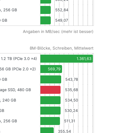
o, 256 GB
552,84
0 GB
549,07
Angaben in MB/sec (mehr ist besser)
8M-Blöcke, Schreiben, Mittelwert
 1.2 TB (PCIe 3.0 x4)
1.361,63
256 GB (PCIe 2.0 x2)
569,79
0 GB
543,78
vage SSD, 480 GB
535,68
, 240 GB
534,50
 GB
530,24
o, 256 GB
511,31
B
355,54