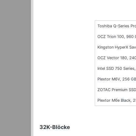
Toshiba Q-Series Pr
OCZ Trion 100, 960
Kingston HyperX Sa
OCZ Vector 180, 24
Intel SSD 750 Series,
Plextor M6V, 256 G
ZOTAC Premium SSD
Plextor M6e Black, 
32K-Blöcke