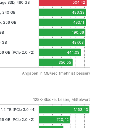
vage SSD, 480 GB
504,42
, 240 GB
496,33
o, 256 GB
493,11
 GB
490,66
0 GB
487,03
256 GB (PCIe 2.0 x2)
444,03
B
356,55
Angaben in MB/sec (mehr ist besser)
128K-Blöcke, Lesen, Mittelwert
 1.2 TB (PCIe 3.0 x4)
1.153,43
256 GB (PCIe 2.0 x2)
720,42