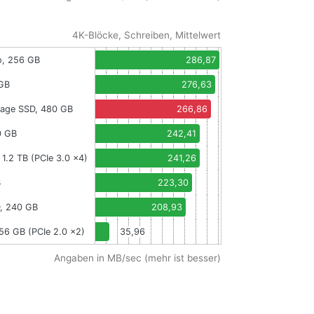
4K-Blöcke, Schreiben, Mittelwert
o, 256 GB
286,87
 GB
276,63
vage SSD, 480 GB
266,86
0 GB
242,41
 1.2 TB (PCIe 3.0 x4)
241,26
B
223,30
, 240 GB
208,93
256 GB (PCIe 2.0 x2)
35,96
Angaben in MB/sec (mehr ist besser)