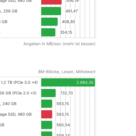
vage SSD, 480 GB
506,19
o, 256 GB
491,47
0 GB
408,85
B
354,15
Angaben in MB/sec (mehr ist besser)
8M-Blöcke, Lesen, Mittelwert
 1.2 TB (PCIe 3.0 x4)
2.684,35
256 GB (PCIe 2.0 x2)
732,70
, 240 GB
563,15
vage SSD, 480 GB
563,15
 GB
560,54
B
559,24