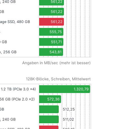
, 240 GB
561,22
 GB
561,22
vage SSD, 480 GB
561,22
B
555,75
0 GB
551,71
o, 256 GB
543,81
Angaben in MB/sec (mehr ist besser)
128K-Blöcke, Schreiben, Mittelwert
 1.2 TB (PCIe 3.0 x4)
1.320,79
256 GB (PCIe 2.0 x2)
572,36
 GB
512,25
, 240 GB
511,02