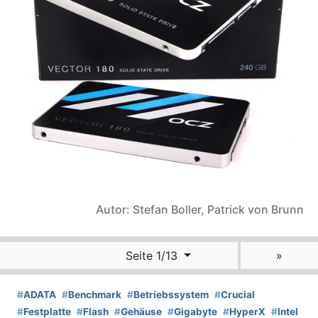
Autor: Stefan Boller, Patrick von Brunn
Seite 1/13
»
#
ADATA
#
Benchmark
#
Betriebssystem
#
Crucial
#
Festplatte
#
Flash
#
Gehäuse
#
Gigabyte
#
HyperX
#
Intel