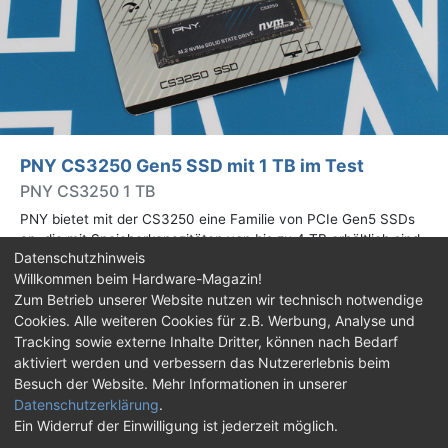
PNY CS3250 Gen5 SSD mit 1 TB im Test
PNY CS3250 1 TB
PNY bietet mit der CS3250 eine Familie von PCIe Gen5 SSDs
an, die mit Speicherkapazitäten von bis zu 4 TB erhältlich sind.
Datenschutzhinweis
Die Drives erreichen bis zu 14.900 MB/s lesend. Wir haben das
Willkommen beim Hardware-Magazin!
1-TB-Modell getestet.
Zum Betrieb unserer Website nutzen wir technisch notwendige
Cookies. Alle weiteren Cookies für z.B. Werbung, Analyse und
Impressum
|
Kontakt
|
Jobs
|
Datenschutz
|
Tracking sowie externe Inhalte Dritter, können nach Bedarf
Consent‑Einstellungen
|
Haftungsausschluss
aktiviert werden und verbessern das Nutzererlebnis beim
Besuch der Website. Mehr Informationen in unserer
Feed
Facebook
YouTube
TikTok
Datenschutzerklärung
.
Ein Widerruf der Einwilligung ist jederzeit möglich.
Twitch
Discord