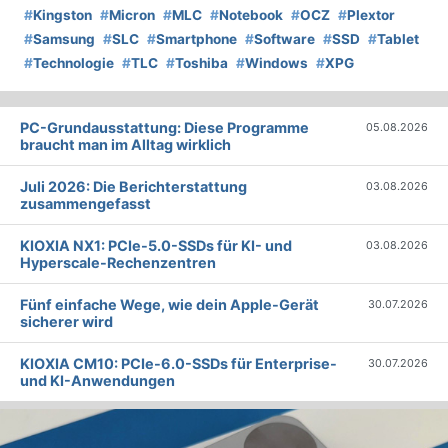
#
Kingston
#
Micron
#
MLC
#
Notebook
#
OCZ
#
Plextor
#
Samsung
#
SLC
#
Smartphone
#
Software
#
SSD
#
Tablet
#
Technologie
#
TLC
#
Toshiba
#
Windows
#
XPG
PC-Grundausstattung: Diese Programme
05.08.2026
braucht man im Alltag wirklich
Juli 2026: Die Bericht­erstattung
03.08.2026
zusammengefasst
KIOXIA NX1: PCIe-5.0-SSDs für KI- und
03.08.2026
Hyperscale-Rechenzentren
Fünf einfache Wege, wie dein Apple-Gerät
30.07.2026
sicherer wird
KIOXIA CM10: PCIe-6.0-SSDs für Enterprise-
30.07.2026
und KI-Anwendungen