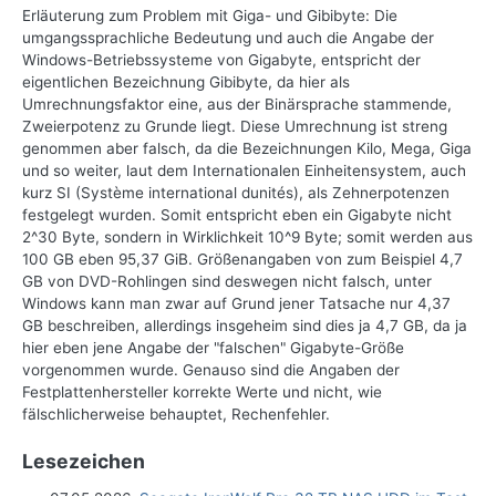
Erläuterung zum Problem mit Giga- und Gibibyte: Die
umgangssprachliche Bedeutung und auch die Angabe der
Windows-Betriebssysteme von Gigabyte, entspricht der
eigentlichen Bezeichnung Gibibyte, da hier als
Umrechnungsfaktor eine, aus der Binärsprache stammende,
Zweierpotenz zu Grunde liegt. Diese Umrechnung ist streng
genommen aber falsch, da die Bezeichnungen Kilo, Mega, Giga
und so weiter, laut dem Internationalen Einheitensystem, auch
kurz SI (Système international dunités), als Zehnerpotenzen
festgelegt wurden. Somit entspricht eben ein Gigabyte nicht
2^30 Byte, sondern in Wirklichkeit 10^9 Byte; somit werden aus
100 GB eben 95,37 GiB. Größenangaben von zum Beispiel 4,7
GB von DVD-Rohlingen sind deswegen nicht falsch, unter
Windows kann man zwar auf Grund jener Tatsache nur 4,37
GB beschreiben, allerdings insgeheim sind dies ja 4,7 GB, da ja
hier eben jene Angabe der "falschen" Gigabyte-Größe
vorgenommen wurde. Genauso sind die Angaben der
Festplattenhersteller korrekte Werte und nicht, wie
fälschlicherweise behauptet, Rechenfehler.
Lesezeichen