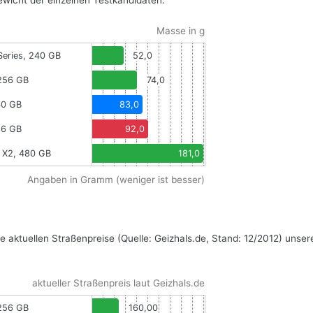
wicht der einzelnen Testkandidaten.
Masse in g
Series, 240 GB
52,0
 256 GB
74,0
40 GB
83,0
56 GB
92,0
 X2, 480 GB
181,0
Angaben in Gramm (weniger ist besser)
aktuellen Straßenpreise (Quelle: Geizhals.de, Stand: 12/2012) unser
aktueller Straßenpreis laut Geizhals.de
 256 GB
160,00