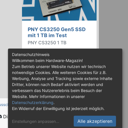
PNY CS3250 Gen5 SSD
mit 1 TB im Test
PNY CS3250 1 TB
PNY bietet mit der CS3250 eine
Datenschutzhinweis
Familie von PCIe Gen5 SSDs an,
Willkommen beim Hardware-Magazin!
die mit Speicherkapazitäten von
Zum Betrieb unserer Website nutzen wir technisch
bis zu 4 TB erhältlich sind. Die
notwendige Cookies. Alle weiteren Cookies für z.B.
Drives erreichen bis zu 14.900
Werbung, Analyse und Tracking sowie externe Inhalte
MB/s lesend. Wir haben das 1-TB-
Dritter, können nach Bedarf aktiviert werden und
Modell getestet.
verbessern das Nutzererlebnis beim Besuch der
Website. Mehr Informationen in unserer
Datenschutzerklärung
.
usschluss
Ein Widerruf der Einwilligung ist jederzeit möglich.
Discord
Alle akzeptieren
Einstellungen anpassen
...