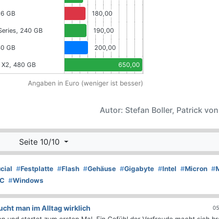
56 GB
180,00
Series, 240 GB
190,00
40 GB
200,00
 X2, 480 GB
650,00
Angaben in Euro (weniger ist besser)
Autor: Stefan Boller, Patrick vo
Seite 10/10
cial
#
Festplatte
#
Flash
#
Gehäuse
#
Gigabyte
#
Intel
#
Micron
#
C
#
Windows
ht man im Alltag wirklich
05