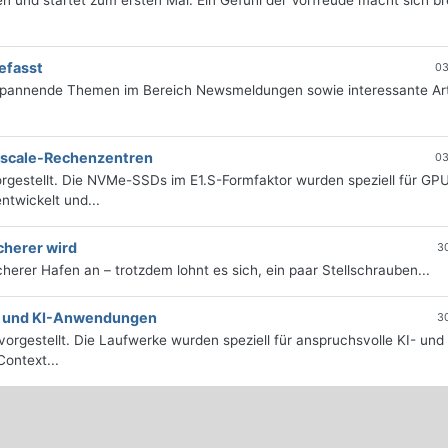
 und startet zum ersten Mal. Ein Gefühl der Vorfreude macht sich bre
efasst
03
 spannende Themen im Bereich Newsmeldungen sowie interessante Art
erscale-Rechenzentren
03
rgestellt. Die NVMe-SSDs im E1.S-Formfaktor wurden speziell für GP
twickelt und...
cherer wird
3
icherer Hafen an – trotzdem lohnt es sich, ein paar Stellschrauben...
e- und KI-Anwendungen
3
orgestellt. Die Laufwerke wurden speziell für anspruchsvolle KI- und
ontext...