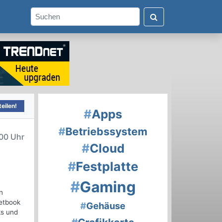
eilen!
#
Apps
#
Betriebssystem
00 Uhr
#
Cloud
#
Festplatte
#
Gaming
n
Netbook
#
Gehäuse
ks und