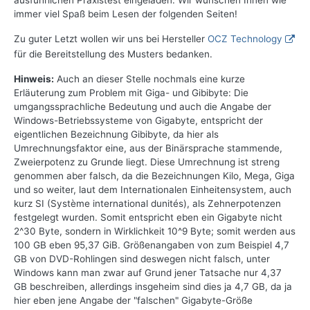
ausführlichen Praxistest eingeladen. Wir wünschen Ihnen wie
immer viel Spaß beim Lesen der folgenden Seiten!
Zu guter Letzt wollen wir uns bei Hersteller
OCZ Technology
für die Bereitstellung des Musters bedanken.
Hinweis:
Auch an dieser Stelle nochmals eine kurze
Erläuterung zum Problem mit Giga- und Gibibyte: Die
umgangssprachliche Bedeutung und auch die Angabe der
Windows-Betriebssysteme von Gigabyte, entspricht der
eigentlichen Bezeichnung Gibibyte, da hier als
Umrechnungsfaktor eine, aus der Binärsprache stammende,
Zweierpotenz zu Grunde liegt. Diese Umrechnung ist streng
genommen aber falsch, da die Bezeichnungen Kilo, Mega, Giga
und so weiter, laut dem Internationalen Einheitensystem, auch
kurz SI (Système international dunités), als Zehnerpotenzen
festgelegt wurden. Somit entspricht eben ein Gigabyte nicht
2^30 Byte, sondern in Wirklichkeit 10^9 Byte; somit werden aus
100 GB eben 95,37 GiB. Größenangaben von zum Beispiel 4,7
GB von DVD-Rohlingen sind deswegen nicht falsch, unter
Windows kann man zwar auf Grund jener Tatsache nur 4,37
GB beschreiben, allerdings insgeheim sind dies ja 4,7 GB, da ja
hier eben jene Angabe der "falschen" Gigabyte-Größe