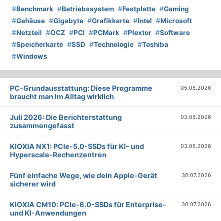
#
Benchmark
#
Betriebssystem
#
Festplatte
#
Gaming
#
Gehäuse
#
Gigabyte
#
Grafikkarte
#
Intel
#
Microsoft
#
Netzteil
#
OCZ
#
PCI
#
PCMark
#
Plextor
#
Software
#
Speicherkarte
#
SSD
#
Technologie
#
Toshiba
#
Windows
PC-Grundausstattung: Diese Programme
05.08.2026
braucht man im Alltag wirklich
Juli 2026: Die Bericht­erstattung
03.08.2026
zusammengefasst
KIOXIA NX1: PCIe-5.0-SSDs für KI- und
03.08.2026
Hyperscale-Rechenzentren
Fünf einfache Wege, wie dein Apple-Gerät
30.07.2026
sicherer wird
KIOXIA CM10: PCIe-6.0-SSDs für Enterprise-
30.07.2026
und KI-Anwendungen