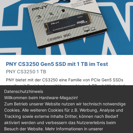
PNY CS3250 Gen5 SSD mit 1 TB im Test
PNY CS3250 1 TB
PNY bietet mit der CS3250 eine Familie von PCIe Gen5 SSDs
an, die mit Speicherkapazitäten von bis zu 4 TB erhältlich sind.
Datenschutzhinweis
Die Drives erreichen bis zu 14.900 MB/s lesend. Wir haben das
Willkommen beim Hardware-Magazin!
1-TB-Modell getestet.
Zum Betrieb unserer Website nutzen wir technisch notwendige
Cookies. Alle weiteren Cookies für z.B. Werbung, Analyse und
Impressum
|
Kontakt
|
Jobs
|
Datenschutz
|
Tracking sowie externe Inhalte Dritter, können nach Bedarf
Consent‑Einstellungen
|
Haftungsausschluss
aktiviert werden und verbessern das Nutzererlebnis beim
Besuch der Website. Mehr Informationen in unserer