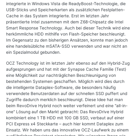
integrierte in Windows Vista die ReadyBoost-Technologie, die
USB-Sticks und Speicherkarten als zusätzlichen Festplatten-
Cache in das System integrierte. Erst im letzten Jahr
präsentierte Intel zusammen mit dem Z68-Chipsatz die Intel
Smart Response Technology. Auch bei dieser Technik wird eine
herkömmliche HDD mithilfe von Flash-Speicher beschleunigt.
Im Gegensatz zu den bisherigen Ansätzen, konnte man jedoch
eine handelsübliche mSATA-SSD verwenden und war nicht an
ein Spezialmodul gebunden.
OCZ Technology ist im letzten Jahr ebenso auf den Hybrid-Zug
aufgesprungen und hat mit der Synapse Cache Familie (Test)
eine Möglichkeit zur nachträglichen Beschleunigung von
bestehenden Systemen geschaffen. Möglich wird dies durch
die intelligente Dataplex-Software, die besonders häufig
verwendete Benutzerdaten auf der schnellen SSD puffert und
Zugriffe dadurch merklich beschleunigt. Diese Idee hat man
beim RevoDrive Hybrid noch weiter verfeinert und eine "all-in-
one" Lösung auf den Markt gebracht: Das RevoDrive Hybrid
kombiniert eine 1 TB HDD mit 100 GB SSD, verbaut auf einer
PCI Express x4 Steckkarte – auch hier kommt Dataplex zum
Einsatz. Wir haben uns das innovative OCZ-Laufwerk zu einem