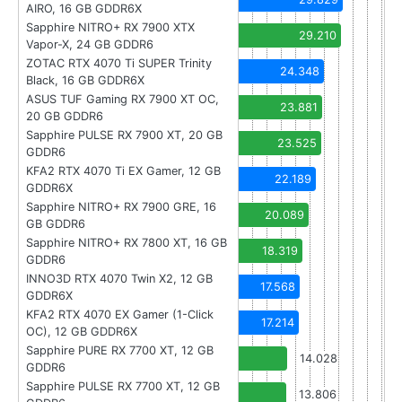
AIRO, 16 GB GDDR6X
Sapphire NITRO+ RX 7900 XTX
29.210
Vapor-X, 24 GB GDDR6
ZOTAC RTX 4070 Ti SUPER Trinity
24.348
Black, 16 GB GDDR6X
ASUS TUF Gaming RX 7900 XT OC,
23.881
20 GB GDDR6
Sapphire PULSE RX 7900 XT, 20 GB
23.525
GDDR6
KFA2 RTX 4070 Ti EX Gamer, 12 GB
22.189
GDDR6X
Sapphire NITRO+ RX 7900 GRE, 16
20.089
GB GDDR6
Sapphire NITRO+ RX 7800 XT, 16 GB
18.319
GDDR6
INNO3D RTX 4070 Twin X2, 12 GB
17.568
GDDR6X
KFA2 RTX 4070 EX Gamer (1-Click
17.214
OC), 12 GB GDDR6X
Sapphire PURE RX 7700 XT, 12 GB
14.028
GDDR6
Sapphire PULSE RX 7700 XT, 12 GB
13.806