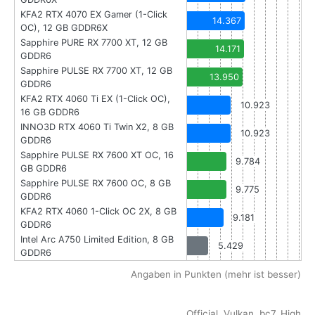
KFA2 RTX 4070 EX Gamer (1-Click
14.367
OC), 12 GB GDDR6X
Sapphire PURE RX 7700 XT, 12 GB
14.171
GDDR6
Sapphire PULSE RX 7700 XT, 12 GB
13.950
GDDR6
KFA2 RTX 4060 Ti EX (1-Click OC),
10.923
16 GB GDDR6
INNO3D RTX 4060 Ti Twin X2, 8 GB
10.923
GDDR6
Sapphire PULSE RX 7600 XT OC, 16
9.784
GB GDDR6
Sapphire PULSE RX 7600 OC, 8 GB
9.775
GDDR6
KFA2 RTX 4060 1-Click OC 2X, 8 GB
9.181
GDDR6
Intel Arc A750 Limited Edition, 8 GB
5.429
GDDR6
Angaben in Punkten (mehr ist besser)
Official, Vulkan, bc7, High