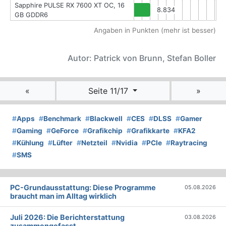
Sapphire PULSE RX 7600 XT OC, 16
8.834
GB GDDR6
Angaben in Punkten (mehr ist besser)
Autor: Patrick von Brunn, Stefan Boller
«
Seite 11/17
»
#
Apps
#
Benchmark
#
Blackwell
#
CES
#
DLSS
#
Gamer
#
Gaming
#
GeForce
#
Grafikchip
#
Grafikkarte
#
KFA2
#
Kühlung
#
Lüfter
#
Netzteil
#
Nvidia
#
PCIe
#
Raytracing
#
SMS
PC-Grundausstattung: Diese Programme
05.08.2026
braucht man im Alltag wirklich
Juli 2026: Die Bericht­erstattung
03.08.2026
zusammengefasst