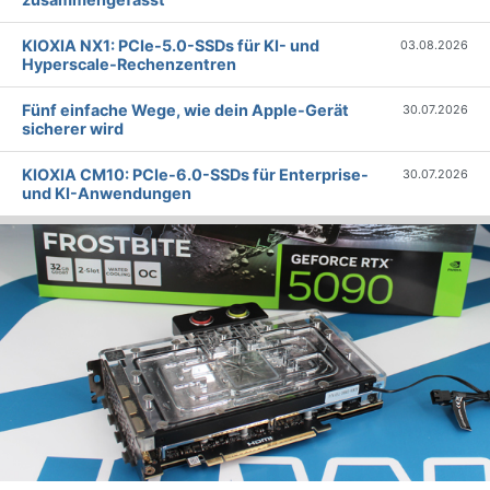
KIOXIA NX1: PCIe-5.0-SSDs für KI- und
03.08.2026
Hyperscale-Rechenzentren
Fünf einfache Wege, wie dein Apple-Gerät
30.07.2026
sicherer wird
KIOXIA CM10: PCIe-6.0-SSDs für Enterprise-
30.07.2026
und KI-Anwendungen