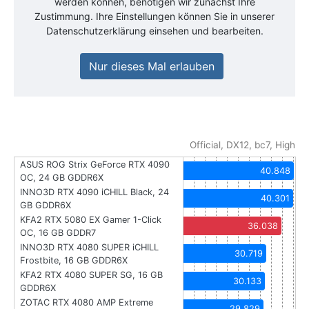
werden können, benötigen wir zunächst Ihre
Zustimmung. Ihre Einstellungen können Sie in unserer
Datenschutzerklärung einsehen und bearbeiten.
Nur dieses Mal erlauben
Official, DX12, bc7, High
ASUS ROG Strix GeForce RTX 4090
40.848
OC, 24 GB GDDR6X
INNO3D RTX 4090 iCHILL Black, 24
40.301
GB GDDR6X
KFA2 RTX 5080 EX Gamer 1-Click
36.038
OC, 16 GB GDDR7
INNO3D RTX 4080 SUPER iCHILL
30.719
Frostbite, 16 GB GDDR6X
KFA2 RTX 4080 SUPER SG, 16 GB
30.133
GDDR6X
ZOTAC RTX 4080 AMP Extreme
29.829