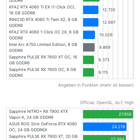
GDDR6
KFA2 RTX 4060 Ti EX (1-Click OC),
12.735
16 GB GDDR6
INNO3D RTX 4060 Ti Twin X2, 8 GB
12.697
GDDR6
KFA2 RTX 4060 1-Click OC 2X, 8 GB
10.026
GDDR6
Intel Arc A750 Limited Edition, 8 GB
9.869
GDDR6
Sapphire PULSE RX 7600 XT OC, 16
9.373
GB GDDR6
Sapphire PULSE RX 7600 OC, 8 GB
9.115
GDDR6
Angaben in Punkten (mehr ist besser)
Official, OpenGL, bc7, High
Sapphire NITRO+ RX 7900 XTX
27.856
Vapor-X, 24 GB GDDR6
ASUS ROG Strix GeForce RTX 4090
24.218
OC, 24 GB GDDR6X
Sapphire PULSE RX 7900 XT, 20 GB
23.884