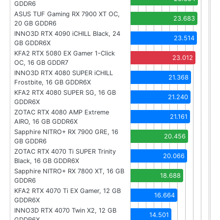
GDDR6
ASUS TUF Gaming RX 7900 XT OC,
23.683
20 GB GDDR6
INNO3D RTX 4090 iCHILL Black, 24
23.514
GB GDDR6X
KFA2 RTX 5080 EX Gamer 1-Click
23.012
OC, 16 GB GDDR7
INNO3D RTX 4080 SUPER iCHILL
21.368
Frostbite, 16 GB GDDR6X
KFA2 RTX 4080 SUPER SG, 16 GB
21.240
GDDR6X
ZOTAC RTX 4080 AMP Extreme
21.161
AIRO, 16 GB GDDR6X
Sapphire NITRO+ RX 7900 GRE, 16
20.456
GB GDDR6
ZOTAC RTX 4070 Ti SUPER Trinity
20.066
Black, 16 GB GDDR6X
Sapphire NITRO+ RX 7800 XT, 16 GB
18.688
GDDR6
KFA2 RTX 4070 Ti EX Gamer, 12 GB
16.664
GDDR6X
INNO3D RTX 4070 Twin X2, 12 GB
14.501
GDDR6X