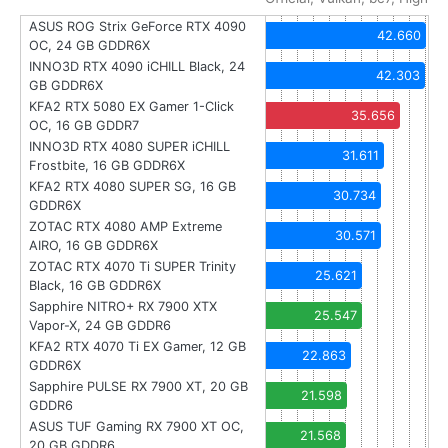
ASUS ROG Strix GeForce RTX 4090
42.660
OC, 24 GB GDDR6X
INNO3D RTX 4090 iCHILL Black, 24
42.303
GB GDDR6X
KFA2 RTX 5080 EX Gamer 1-Click
35.656
OC, 16 GB GDDR7
INNO3D RTX 4080 SUPER iCHILL
31.611
Frostbite, 16 GB GDDR6X
KFA2 RTX 4080 SUPER SG, 16 GB
30.734
GDDR6X
ZOTAC RTX 4080 AMP Extreme
30.571
AIRO, 16 GB GDDR6X
ZOTAC RTX 4070 Ti SUPER Trinity
25.621
Black, 16 GB GDDR6X
Sapphire NITRO+ RX 7900 XTX
25.547
Vapor-X, 24 GB GDDR6
KFA2 RTX 4070 Ti EX Gamer, 12 GB
22.863
GDDR6X
Sapphire PULSE RX 7900 XT, 20 GB
21.598
GDDR6
ASUS TUF Gaming RX 7900 XT OC,
21.568
20 GB GDDR6