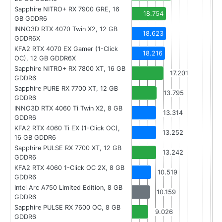
Sapphire NITRO+ RX 7900 GRE, 16
18.754
GB GDDR6
INNO3D RTX 4070 Twin X2, 12 GB
18.623
GDDR6X
KFA2 RTX 4070 EX Gamer (1-Click
18.216
OC), 12 GB GDDR6X
Sapphire NITRO+ RX 7800 XT, 16 GB
17.201
GDDR6
Sapphire PURE RX 7700 XT, 12 GB
13.795
GDDR6
INNO3D RTX 4060 Ti Twin X2, 8 GB
13.314
GDDR6
KFA2 RTX 4060 Ti EX (1-Click OC),
13.252
16 GB GDDR6
Sapphire PULSE RX 7700 XT, 12 GB
13.242
GDDR6
KFA2 RTX 4060 1-Click OC 2X, 8 GB
10.519
GDDR6
Intel Arc A750 Limited Edition, 8 GB
10.159
GDDR6
Sapphire PULSE RX 7600 OC, 8 GB
9.026
GDDR6