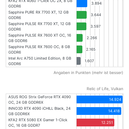
KFA2 RTX 4060 1-Click OC 2X, 8 GB
3.894
GDDR6
Sapphire PURE RX 7700 XT, 12 GB
3.644
GDDR6
Sapphire PULSE RX 7700 XT, 12 GB
3.597
GDDR6
Sapphire PULSE RX 7600 XT OC, 16
2.266
GB GDDR6
Sapphire PULSE RX 7600 OC, 8 GB
2.165
GDDR6
Intel Arc A750 Limited Edition, 8 GB
1.607
GDDR6
Angaben in Punkten (mehr ist besser)
Relic of Life, Vulkan
ASUS ROG Strix GeForce RTX 4090
14.924
OC, 24 GB GDDR6X
INNO3D RTX 4090 iCHILL Black, 24
14.418
GB GDDR6X
KFA2 RTX 5080 EX Gamer 1-Click
12.251
OC, 16 GB GDDR7