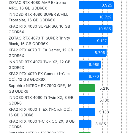
ZOTAC RTX 4080 AMP Extreme
10.925
AIRO, 16 GB GDDR6X
INNO3D RTX 4080 SUPER iCHILL
10.729
Frostbite, 16 GB GDDR6X
KFA2 RTX 4080 SUPER SG, 16 GB
10.585
GDDR6X
ZOTAC RTX 4070 Ti SUPER Trinity
9.127
Black, 16 GB GDDR6X
KFA2 RTX 4070 Ti EX Gamer, 12 GB
8.705
GDDR6X
INNO3D RTX 4070 Twin X2, 12 GB
6.989
GDDR6X
KFA2 RTX 4070 EX Gamer (1-Click
6.770
OC), 12 GB GDDR6X
Sapphire NITRO+ RX 7900 GRE, 16
5.216
GB GDDR6
INNO3D RTX 4060 Ti Twin X2, 8 GB
5.180
GDDR6
KFA2 RTX 4060 Ti EX (1-Click OC),
5.138
16 GB GDDR6
KFA2 RTX 4060 1-Click OC 2X, 8 GB
3.985
GDDR6