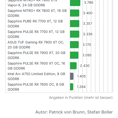
Sapphire NITRO+ RX 7900 XTX
3.786
Vapor-X, 24 GB GDDR6
Sapphire NITRO+ RX 7800 XT, 16 GB
3.400
GDDR6
Sapphire PURE RX 7700 XT, 12 GB
3.357
GDDR6
Sapphire PULSE RX 7700 XT, 12 GB
3.336
GDDR6
ASUS TUF Gaming RX 7900 XT OC,
3.170
20 GB GDDR6
Sapphire PULSE RX 7900 XT, 20 GB
3.095
GDDR6
Sapphire PULSE RX 7600 XT OC, 16
2.430
GB GDDR6
Intel Arc A750 Limited Edition, 8 GB
1.405
GDDR6
Sapphire PULSE RX 7600 OC, 8 GB
1.284
GDDR6
Angaben in Punkten (mehr ist besser)
Autor: Patrick von Brunn, Stefan Boller