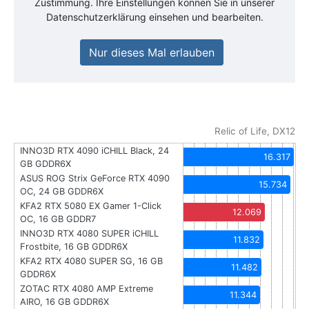
Zustimmung. Ihre Einstellungen können Sie in unserer
Datenschutzerklärung einsehen und bearbeiten.
Nur dieses Mal erlauben
Relic of Life, DX12
INNO3D RTX 4090 iCHILL Black, 24
16.317
GB GDDR6X
ASUS ROG Strix GeForce RTX 4090
15.734
OC, 24 GB GDDR6X
KFA2 RTX 5080 EX Gamer 1-Click
12.069
OC, 16 GB GDDR7
INNO3D RTX 4080 SUPER iCHILL
11.832
Frostbite, 16 GB GDDR6X
KFA2 RTX 4080 SUPER SG, 16 GB
11.482
GDDR6X
ZOTAC RTX 4080 AMP Extreme
11.344
AIRO, 16 GB GDDR6X