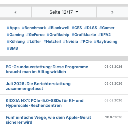
«
Seite 12/17
»
#
Apps
#
Benchmark
#
Blackwell
#
CES
#
DLSS
#
Gamer
#
Gaming
#
GeForce
#
Grafikchip
#
Grafikkarte
#
KFA2
#
Kühlung
#
Lüfter
#
Netzteil
#
Nvidia
#
PCIe
#
Raytracing
#
SMS
PC-Grundausstattung: Diese Programme
05.08.2026
braucht man im Alltag wirklich
Juli 2026: Die Bericht­erstattung
03.08.2026
zusammengefasst
KIOXIA NX1: PCIe-5.0-SSDs für KI- und
03.08.2026
Hyperscale-Rechenzentren
Fünf einfache Wege, wie dein Apple-Gerät
30.07.2026
sicherer wird