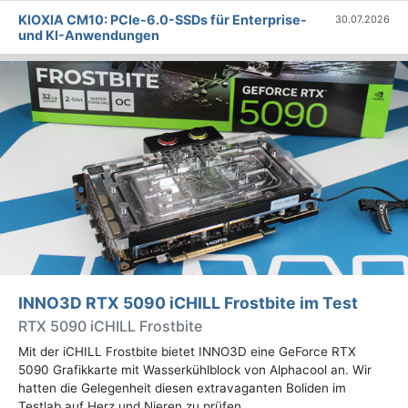
KIOXIA CM10: PCIe-6.0-SSDs für Enterprise-
30.07.2026
und KI-Anwendungen
INNO3D RTX 5090 iCHILL Frostbite im Test
RTX 5090 iCHILL Frostbite
Mit der iCHILL Frostbite bietet INNO3D eine GeForce RTX
5090 Grafikkarte mit Wasserkühlblock von Alphacool an. Wir
hatten die Gelegenheit diesen extravaganten Boliden im
Testlab auf Herz und Nieren zu prüfen.