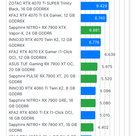
ZOTAC RTX 4070 Ti SUPER Trinity
9.429
Black, 16 GB GDDR6X
KFA2 RTX 4070 Ti EX Gamer, 12 GB
8.740
GDDR6X
Sapphire NITRO+ RX 7900 XTX
6.881
Vapor-X, 24 GB GDDR6
INNO3D RTX 4070 Twin X2, 12 GB
6.776
GDDR6X
KFA2 RTX 4070 EX Gamer (1-Click
6.639
OC), 12 GB GDDR6X
ASUS TUF Gaming RX 7900 XT OC,
5.675
20 GB GDDR6
Sapphire PULSE RX 7900 XT, 20 GB
5.520
GDDR6
INNO3D RTX 4060 Ti Twin X2, 8 GB
5.096
GDDR6
Sapphire NITRO+ RX 7900 GRE, 16
5.080
GB GDDR6
KFA2 RTX 4060 Ti EX (1-Click OC),
5.010
16 GB GDDR6
Sapphire NITRO+ RX 7800 XT, 16 GB
4.402
GDDR6