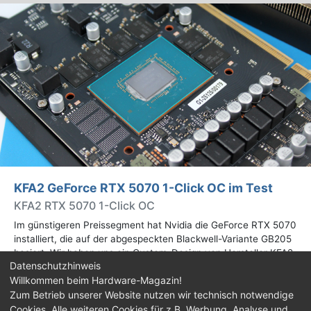
KFA2 GeForce RTX 5070 1-Click OC im Test
KFA2 RTX 5070 1-Click OC
Im günstigeren Preissegment hat Nvidia die GeForce RTX 5070
installiert, die auf der abgespeckten Blackwell-Variante GB205
basiert. Wir haben uns ein Custom-Design von Hersteller KFA2
Datenschutzhinweis
im Test genauer angesehen.
Willkommen beim Hardware-Magazin!
Zum Betrieb unserer Website nutzen wir technisch notwendige
Cookies. Alle weiteren Cookies für z.B. Werbung, Analyse und
Impressum
|
Kontakt
|
Jobs
|
Datenschutz
|