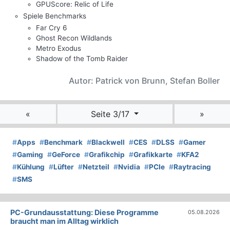
GPUScore: Relic of Life
Spiele Benchmarks
Far Cry 6
Ghost Recon Wildlands
Metro Exodus
Shadow of the Tomb Raider
Autor: Patrick von Brunn, Stefan Boller
«
Seite 3/17
»
#
Apps
#
Benchmark
#
Blackwell
#
CES
#
DLSS
#
Gamer
#
Gaming
#
GeForce
#
Grafikchip
#
Grafikkarte
#
KFA2
#
Kühlung
#
Lüfter
#
Netzteil
#
Nvidia
#
PCIe
#
Raytracing
#
SMS
PC-Grundausstattung: Diese Programme
05.08.2026
braucht man im Alltag wirklich