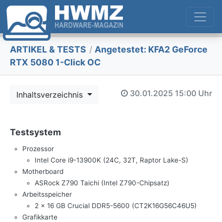
ARTIKEL & TESTS
/
Angetestet: KFA2 GeForce
RTX 5080 1-Click OC
30.01.2025
15:00 Uhr
Inhaltsverzeichnis
Testsystem
Prozessor
Intel Core i9-13900K (24C, 32T, Raptor Lake-S)
Motherboard
ASRock Z790 Taichi (Intel Z790-Chipsatz)
Arbeitsspeicher
2 x 16 GB Crucial DDR5-5600 (CT2K16G56C46U5)
Grafikkarte