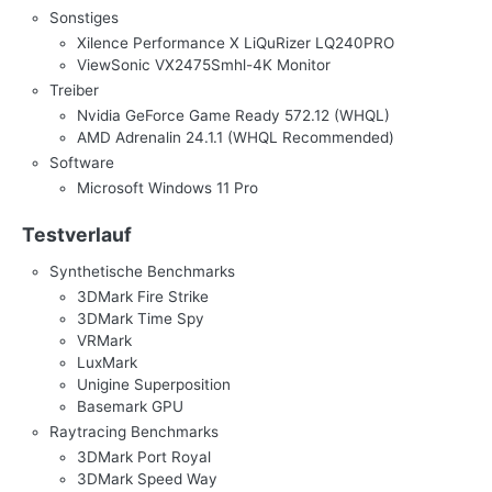
Sonstiges
Xilence Performance X LiQuRizer LQ240PRO
ViewSonic VX2475Smhl-4K Monitor
Treiber
Nvidia GeForce Game Ready 572.12 (WHQL)
AMD Adrenalin 24.1.1 (WHQL Recommended)
Software
Microsoft Windows 11 Pro
Testverlauf
Synthetische Benchmarks
3DMark Fire Strike
3DMark Time Spy
VRMark
LuxMark
Unigine Superposition
Basemark GPU
Raytracing Benchmarks
3DMark Port Royal
3DMark Speed Way