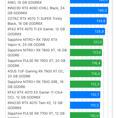
AIRO, 16 GB GDDR6X
INNO3D RTX 4090 iCHILL Black, 24
140,0
GB GDDR6X
ZOTAC RTX 4070 Ti SUPER Trinity
134,6
Black, 16 GB GDDR6X
KFA2 RTX 4070 Ti EX Gamer, 12 GB
128,9
GDDR6X
Sapphire NITRO+ RX 7900 XTX
121,3
Vapor-X, 24 GB GDDR6
Sapphire NITRO+ RX 7800 XT, 16 GB
117,4
GDDR6
Sapphire PULSE RX 7900 XT, 20 GB
116,4
GDDR6
ASUS TUF Gaming RX 7900 XT OC,
114,4
20 GB GDDR6
Sapphire NITRO+ RX 7900 GRE, 16
112,3
GB GDDR6
KFA2 RTX 4070 EX Gamer (1-Click
110,7
OC), 12 GB GDDR6X
INNO3D RTX 4070 Twin X2, 12 GB
110,5
GDDR6X
Sapphire PULSE RX 7700 XT, 12 GB
110,0