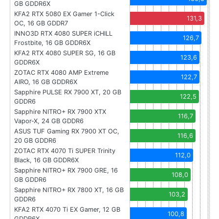
GB GDDR6X
KFA2 RTX 5080 EX Gamer 1-Click
131,3
OC, 16 GB GDDR7
INNO3D RTX 4080 SUPER iCHILL
126,7
Frostbite, 16 GB GDDR6X
KFA2 RTX 4080 SUPER SG, 16 GB
123,6
GDDR6X
ZOTAC RTX 4080 AMP Extreme
122,7
AIRO, 16 GB GDDR6X
Sapphire PULSE RX 7900 XT, 20 GB
122,5
GDDR6
Sapphire NITRO+ RX 7900 XTX
116,7
Vapor-X, 24 GB GDDR6
ASUS TUF Gaming RX 7900 XT OC,
116,6
20 GB GDDR6
ZOTAC RTX 4070 Ti SUPER Trinity
112,0
Black, 16 GB GDDR6X
Sapphire NITRO+ RX 7900 GRE, 16
108,0
GB GDDR6
Sapphire NITRO+ RX 7800 XT, 16 GB
103,2
GDDR6
KFA2 RTX 4070 Ti EX Gamer, 12 GB
100,8
GDDR6X