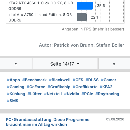
KFA2 RTX 4060 1-Click OC 2X, 8 GB
35,5
GDDR6
Intel Arc A750 Limited Edition, 8 GB
22,1
GDDR6
Angaben in FPS (mehr ist besser)
Autor: Patrick von Brunn, Stefan Boller
«
Seite 14/17
»
#
Apps
#
Benchmark
#
Blackwell
#
CES
#
DLSS
#
Gamer
#
Gaming
#
GeForce
#
Grafikchip
#
Grafikkarte
#
KFA2
#
Kühlung
#
Lüfter
#
Netzteil
#
Nvidia
#
PCIe
#
Raytracing
#
SMS
PC-Grundausstattung: Diese Programme
05.08.2026
braucht man im Alltag wirklich