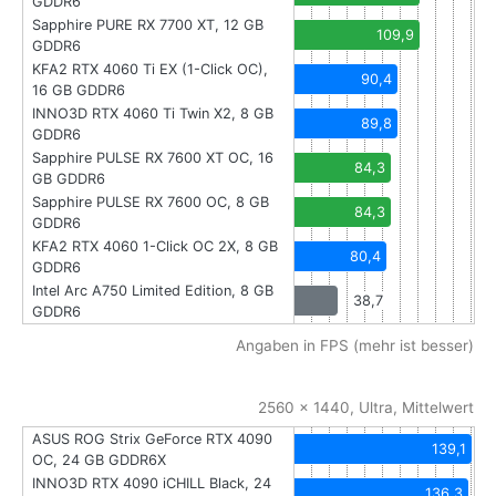
GDDR6
Sapphire PURE RX 7700 XT, 12 GB
109,9
GDDR6
KFA2 RTX 4060 Ti EX (1-Click OC),
90,4
16 GB GDDR6
INNO3D RTX 4060 Ti Twin X2, 8 GB
89,8
GDDR6
Sapphire PULSE RX 7600 XT OC, 16
84,3
GB GDDR6
Sapphire PULSE RX 7600 OC, 8 GB
84,3
GDDR6
KFA2 RTX 4060 1-Click OC 2X, 8 GB
80,4
GDDR6
Intel Arc A750 Limited Edition, 8 GB
38,7
GDDR6
Angaben in FPS (mehr ist besser)
2560 x 1440, Ultra, Mittelwert
ASUS ROG Strix GeForce RTX 4090
139,1
OC, 24 GB GDDR6X
INNO3D RTX 4090 iCHILL Black, 24
136,3