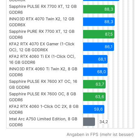
Sapphire PULSE RX 7700 XT, 12 GB
88,3
GDDR6
INNO3D RTX 4070 Twin X2, 12 GB
88,3
GDDR6X
Sapphire PURE RX 7700 XT, 12 GB
87,5
GDDR6
KFA2 RTX 4070 EX Gamer (1-Click
86,1
OC), 12 GB GDDR6X
KFA2 RTX 4060 Ti EX (1-Click OC),
68,1
16 GB GDDR6
INNO3D RTX 4060 Ti Twin X2, 8 GB
68,0
GDDR6
Sapphire PULSE RX 7600 XT OC, 16
63,7
GB GDDR6
Sapphire PULSE RX 7600 OC, 8 GB
63,6
GDDR6
KFA2 RTX 4060 1-Click OC 2X, 8 GB
59,6
GDDR6
Intel Arc A750 Limited Edition, 8 GB
34,2
GDDR6
Angaben in FPS (mehr ist besser)