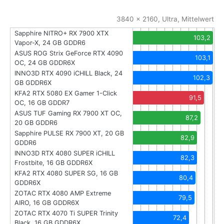
3840 x 2160, Ultra, Mittelwert
Sapphire NITRO+ RX 7900 XTX
103,2
Vapor-X, 24 GB GDDR6
ASUS ROG Strix GeForce RTX 4090
103,1
OC, 24 GB GDDR6X
INNO3D RTX 4090 iCHILL Black, 24
102,3
GB GDDR6X
KFA2 RTX 5080 EX Gamer 1-Click
91,5
OC, 16 GB GDDR7
ASUS TUF Gaming RX 7900 XT OC,
87,2
20 GB GDDR6
Sapphire PULSE RX 7900 XT, 20 GB
82,9
GDDR6
INNO3D RTX 4080 SUPER iCHILL
82,3
Frostbite, 16 GB GDDR6X
KFA2 RTX 4080 SUPER SG, 16 GB
80,4
GDDR6X
ZOTAC RTX 4080 AMP Extreme
79,5
AIRO, 16 GB GDDR6X
ZOTAC RTX 4070 Ti SUPER Trinity
72,4
Black, 16 GB GDDR6X