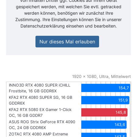
von Inhalten Dritter ggf. Cookies auf Ihrem Gerät
gespeichert werden, mit welchen Sie evtl. getracked
werden können, benötigen wir zunächst Ihre
Zustimmung. Ihre Einstellungen können Sie in unserer
Datenschutzerklärung einsehen und bearbeiten.
Nur dieses Mal erlauben
1920 x 1080, Ultra, Mittelwert
INNO3D RTX 4080 SUPER iCHILL
154,7
Frostbite, 16 GB GDDR6X
KFA2 RTX 4080 SUPER SG, 16 GB
151,9
GDDR6X
KFA2 RTX 5080 EX Gamer 1-Click
145,8
OC, 16 GB GDDR7
ASUS ROG Strix GeForce RTX 4090
143,6
OC, 24 GB GDDR6X
ZOTAC RTX 4080 AMP Extreme
143,5