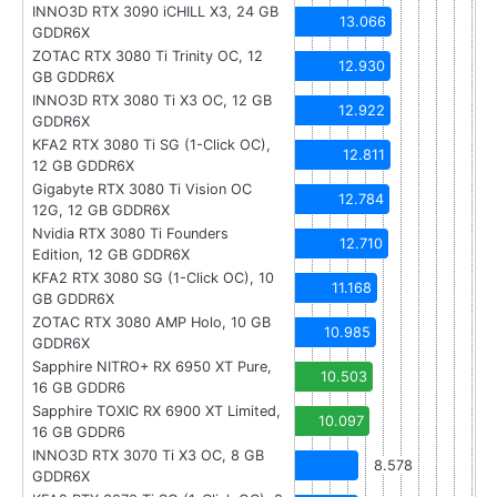
INNO3D RTX 3090 iCHILL X3, 24 GB
13.066
GDDR6X
ZOTAC RTX 3080 Ti Trinity OC, 12
12.930
GB GDDR6X
INNO3D RTX 3080 Ti X3 OC, 12 GB
12.922
GDDR6X
KFA2 RTX 3080 Ti SG (1-Click OC),
12.811
12 GB GDDR6X
Gigabyte RTX 3080 Ti Vision OC
12.784
12G, 12 GB GDDR6X
Nvidia RTX 3080 Ti Founders
12.710
Edition, 12 GB GDDR6X
KFA2 RTX 3080 SG (1-Click OC), 10
11.168
GB GDDR6X
ZOTAC RTX 3080 AMP Holo, 10 GB
10.985
GDDR6X
Sapphire NITRO+ RX 6950 XT Pure,
10.503
16 GB GDDR6
Sapphire TOXIC RX 6900 XT Limited,
10.097
16 GB GDDR6
INNO3D RTX 3070 Ti X3 OC, 8 GB
8.578
GDDR6X