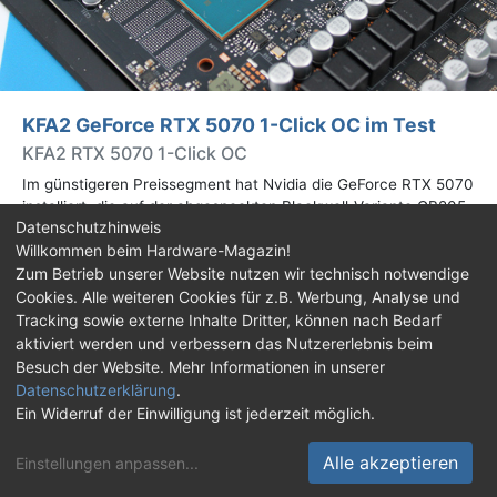
KFA2 GeForce RTX 5070 1-Click OC im Test
KFA2 RTX 5070 1-Click OC
Im günstigeren Preissegment hat Nvidia die GeForce RTX 5070
installiert, die auf der abgespeckten Blackwell-Variante GB205
Datenschutzhinweis
basiert. Wir haben uns ein Custom-Design von Hersteller KFA2
Willkommen beim Hardware-Magazin!
im Test genauer angesehen.
Zum Betrieb unserer Website nutzen wir technisch notwendige
Cookies. Alle weiteren Cookies für z.B. Werbung, Analyse und
Impressum
|
Kontakt
|
Jobs
|
Datenschutz
|
Tracking sowie externe Inhalte Dritter, können nach Bedarf
Consent‑Einstellungen
|
Haftungsausschluss
aktiviert werden und verbessern das Nutzererlebnis beim
Besuch der Website. Mehr Informationen in unserer
Feed
Facebook
YouTube
TikTok
Datenschutzerklärung
.
Ein Widerruf der Einwilligung ist jederzeit möglich.
Twitch
Discord
Alle akzeptieren
Einstellungen anpassen
...
© Copyright 2001 - 2026 Hardware-Magazin