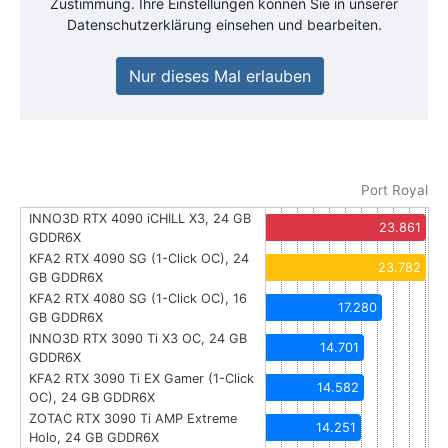
Zustimmung. Ihre Einstellungen können Sie in unserer
Datenschutzerklärung einsehen und bearbeiten.
Nur dieses Mal erlauben
Port Royal
INNO3D RTX 4090 iCHILL X3, 24 GB
23.861
GDDR6X
KFA2 RTX 4090 SG (1-Click OC), 24
23.782
GB GDDR6X
KFA2 RTX 4080 SG (1-Click OC), 16
17.280
GB GDDR6X
INNO3D RTX 3090 Ti X3 OC, 24 GB
14.701
GDDR6X
KFA2 RTX 3090 Ti EX Gamer (1-Click
14.582
OC), 24 GB GDDR6X
ZOTAC RTX 3090 Ti AMP Extreme
14.251
Holo, 24 GB GDDR6X