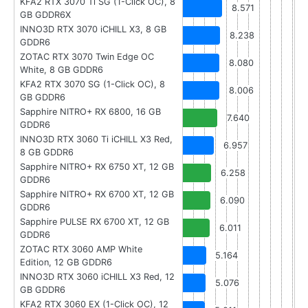
KFA2 RTX 3070 Ti SG (1-Click OC), 8
8.571
GB GDDR6X
INNO3D RTX 3070 iCHILL X3, 8 GB
8.238
GDDR6
ZOTAC RTX 3070 Twin Edge OC
8.080
White, 8 GB GDDR6
KFA2 RTX 3070 SG (1-Click OC), 8
8.006
GB GDDR6
Sapphire NITRO+ RX 6800, 16 GB
7.640
GDDR6
INNO3D RTX 3060 Ti iCHILL X3 Red,
6.957
8 GB GDDR6
Sapphire NITRO+ RX 6750 XT, 12 GB
6.258
GDDR6
Sapphire NITRO+ RX 6700 XT, 12 GB
6.090
GDDR6
Sapphire PULSE RX 6700 XT, 12 GB
6.011
GDDR6
ZOTAC RTX 3060 AMP White
5.164
Edition, 12 GB GDDR6
INNO3D RTX 3060 iCHILL X3 Red, 12
5.076
GB GDDR6
KFA2 RTX 3060 EX (1-Click OC), 12