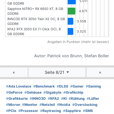
5.011
GB GDDR6
Sapphire NITRO+ RX 6650 XT, 8 GB
4.671
GDDR6
INNO3D RTX 3050 Twin X2 OC, 8 GB
3.558
GDDR6
KFA2 RTX 3050 EX (1-Click OC), 8
3.525
GB GDDR6
Angaben in Punkten (mehr ist besser)
Autor: Patrick von Brunn, Stefan Boller
«
Seite 8/21
»
#
Ada Lovelace
#
Benchmark
#
DLSS
#
Gamer
#
Gaming
#
GeForce
#
Gehäuse
#
Gigabyte
#
Grafikchip
#
Grafikkarte
#
INNO3D
#
KFA2
#
KI
#
Kühlung
#
Lüfter
#
Micron
#
Monitor
#
Netzteil
#
Nvidia
#
Overclocking
#
PCIe
#
Prozessor
#
Raytracing
#
Sapphire
#
SMS