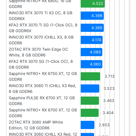
Sapphire NITRO+ RX 6800, 16 GB
4.522
GDDR6
INNO3D RTX 3070 Ti X3 OC, 8 GB
4.398
GDDR6X
KFA2 RTX 3070 Ti SG (1-Click OC), 8
4.366
GB GDDR6X
INNO3D RTX 3070 iCHILL X3, 8 GB
4.174
GDDR6
ZOTAC RTX 3070 Twin Edge OC
4.089
White, 8 GB GDDR6
KFA2 RTX 3070 SG (1-Click OC), 8
4.060
GB GDDR6
Sapphire NITRO+ RX 6750 XT, 12 GB
3.713
GDDR6
INNO3D RTX 3060 Ti iCHILL X3 Red,
3.523
8 GB GDDR6
Sapphire PULSE RX 6700 XT, 12 GB
3.463
GDDR6
Sapphire NITRO+ RX 6700 XT, 12 GB
3.404
GDDR6
ZOTAC RTX 3060 AMP White
2.653
Edition, 12 GB GDDR6
INNO3D RTX 3060 iCHILL X3 Red, 12