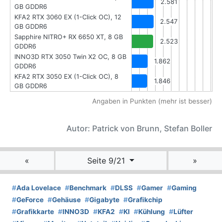
2.581
GB GDDR6
KFA2 RTX 3060 EX (1-Click OC), 12
2.547
GB GDDR6
Sapphire NITRO+ RX 6650 XT, 8 GB
2.523
GDDR6
INNO3D RTX 3050 Twin X2 OC, 8 GB
1.862
GDDR6
KFA2 RTX 3050 EX (1-Click OC), 8
1.846
GB GDDR6
Angaben in Punkten (mehr ist besser)
Autor: Patrick von Brunn, Stefan Boller
«
Seite 9/21
»
#
Ada Lovelace
#
Benchmark
#
DLSS
#
Gamer
#
Gaming
#
GeForce
#
Gehäuse
#
Gigabyte
#
Grafikchip
#
Grafikkarte
#
INNO3D
#
KFA2
#
KI
#
Kühlung
#
Lüfter