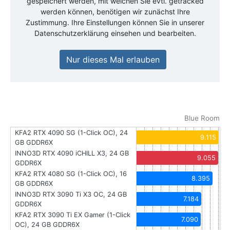
gespeichert werden, mit welchen Sie evtl. getracked
werden können, benötigen wir zunächst Ihre
Zustimmung. Ihre Einstellungen können Sie in unserer
Datenschutzerklärung einsehen und bearbeiten.
Nur dieses Mal erlauben
Blue Room
KFA2 RTX 4090 SG (1-Click OC), 24
9.115
GB GDDR6X
INNO3D RTX 4090 iCHILL X3, 24 GB
9.055
GDDR6X
KFA2 RTX 4080 SG (1-Click OC), 16
8.395
GB GDDR6X
INNO3D RTX 3090 Ti X3 OC, 24 GB
7.184
GDDR6X
KFA2 RTX 3090 Ti EX Gamer (1-Click
7.090
OC), 24 GB GDDR6X