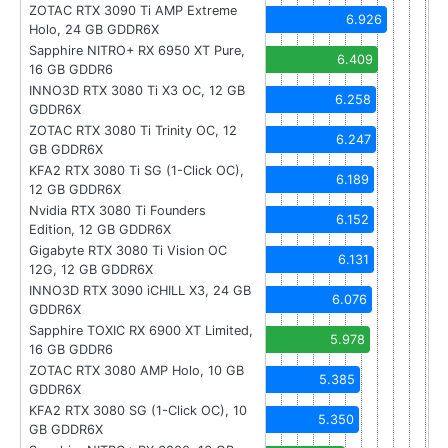
ZOTAC RTX 3090 Ti AMP Extreme
6.926
Holo, 24 GB GDDR6X
Sapphire NITRO+ RX 6950 XT Pure,
6.409
16 GB GDDR6
INNO3D RTX 3080 Ti X3 OC, 12 GB
6.258
GDDR6X
ZOTAC RTX 3080 Ti Trinity OC, 12
6.247
GB GDDR6X
KFA2 RTX 3080 Ti SG (1-Click OC),
6.189
12 GB GDDR6X
Nvidia RTX 3080 Ti Founders
6.152
Edition, 12 GB GDDR6X
Gigabyte RTX 3080 Ti Vision OC
6.131
12G, 12 GB GDDR6X
INNO3D RTX 3090 iCHILL X3, 24 GB
6.076
GDDR6X
Sapphire TOXIC RX 6900 XT Limited,
5.978
16 GB GDDR6
ZOTAC RTX 3080 AMP Holo, 10 GB
5.385
GDDR6X
KFA2 RTX 3080 SG (1-Click OC), 10
5.350
GB GDDR6X