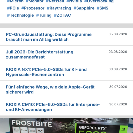
#
Micron
#
Monitor
#
Netzteil
#
Nvidia
#
Overclocking
#
PCIe
#
Prozessor
#
Raytracing
#
Sapphire
#
SMS
#
Technologie
#
Turing
#
ZOTAC
PC-Grundausstattung: Diese Programme
05.08.2026
braucht man im Alltag wirklich
Juli 2026: Die Bericht­erstattung
03.08.2026
zusammengefasst
KIOXIA NX1: PCIe-5.0-SSDs für KI- und
03.08.2026
Hyperscale-Rechenzentren
Fünf einfache Wege, wie dein Apple-Gerät
30.07.2026
sicherer wird
KIOXIA CM10: PCIe-6.0-SSDs für Enterprise-
30.07.2026
und KI-Anwendungen