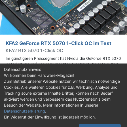
KFA2 GeForce RTX 5070 1-Click OC im Test
KFA2 RTX 5070 1-Click OC
Im günstigeren Preissegment hat Nvidia die GeForce RTX 5070
installiert, die auf der abgespeckten Blackwell-Variante GB205
Datenschutzhinweis
basiert. Wir haben uns ein Custom-Design von Hersteller KFA2
Willkommen beim Hardware-Magazin!
im Test genauer angesehen.
Zum Betrieb unserer Website nutzen wir technisch notwendige
Cookies. Alle weiteren Cookies für z.B. Werbung, Analyse und
Impressum
|
Kontakt
|
Jobs
|
Datenschutz
|
Tracking sowie externe Inhalte Dritter, können nach Bedarf
Consent‑Einstellungen
|
Haftungsausschluss
aktiviert werden und verbessern das Nutzererlebnis beim
Besuch der Website. Mehr Informationen in unserer
Feed
Facebook
YouTube
TikTok
Datenschutzerklärung
.
Ein Widerruf der Einwilligung ist jederzeit möglich.
Twitch
Discord