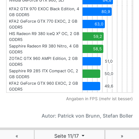
Nvidia GeForce GTX 960, SLI
84,8
KFA2 GTX 970 EXOC Black Edition, 4
80,9
GB GDDR5
KFA2 GeForce GTX 770 EXOC, 2 GB
63,0
GDDR5
HIS Radeon R9 380 IceQ X² OC, 2 GB
59,2
GDDR5
Sapphire Radeon R9 380 Nitro, 4 GB
58,5
GDDR5
ZOTAC GTX 960 AMP! Edition, 2 GB
51,0
GDDR5
Sapphire R9 285 ITX Compact OC, 2
50,0
GB GDDR5
KFA2 GeForce GTX 960 EXOC, 2 GB
49,6
GDDR5
Angaben in FPS (mehr ist besser)
Autor: Patrick von Brunn, Stefan Boller
«
Seite 11/17
»