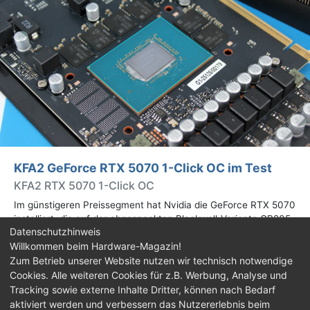
KFA2 GeForce RTX 5070 1-Click OC im Test
KFA2 RTX 5070 1-Click OC
Im günstigeren Preissegment hat Nvidia die GeForce RTX 5070
installiert, die auf der abgespeckten Blackwell-Variante GB205
Datenschutzhinweis
basiert. Wir haben uns ein Custom-Design von Hersteller KFA2
Willkommen beim Hardware-Magazin!
im Test genauer angesehen.
Zum Betrieb unserer Website nutzen wir technisch notwendige
Cookies. Alle weiteren Cookies für z.B. Werbung, Analyse und
Impressum
|
Kontakt
|
Jobs
|
Datenschutz
|
Tracking sowie externe Inhalte Dritter, können nach Bedarf
Consent‑Einstellungen
|
Haftungsausschluss
aktiviert werden und verbessern das Nutzererlebnis beim