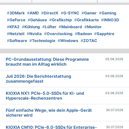
#
3DMark
#
AMD
#
DirectX
#
G-SYNC
#
Gamer
#
Gaming
#
GeForce
#
Gehäuse
#
Grafikchip
#
Grafikkarte
#
INNO3D
#
KFA2
#
Kühlung
#
Lüfter
#
Mainboard
#
Monitor
#
Netzteil
#
Nvidia
#
Overclocking
#
Radeon
#
Sapphire
#
Software
#
Technologie
#
Windows
#
ZOTAC
PC-Grundausstattung: Diese Programme
05.08.2026
braucht man im Alltag wirklich
Juli 2026: Die Bericht­erstattung
03.08.2026
zusammengefasst
KIOXIA NX1: PCIe-5.0-SSDs für KI- und
03.08.2026
Hyperscale-Rechenzentren
Fünf einfache Wege, wie dein Apple-Gerät
30.07.2026
sicherer wird
KIOXIA CM10: PCIe-6.0-SSDs für Enterprise-
30.07.2026