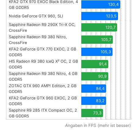
KFA2 GTX 970 EXOC Black Edition, 4
130,4
GB GDDR5
Nvidia GeForce GTX 960, SLI
123,5
Sapphire Radeon R9 290X Tri-X OC,
120,7
CrossFire
Sapphire Radeon R9 380 Nitro,
105,7
CrossFire
KFA2 GeForce GTX 770 EXOC, 2 GB
105,3
GDDR5
HIS Radeon R9 380 IceQ X² OC, 2 GB
91,4
GDDR5
Sapphire Radeon R9 380 Nitro, 4 GB
90,9
GDDR5
ZOTAC GTX 960 AMP! Edition, 2 GB
84,4
GDDR5
KFA2 GeForce GTX 960 EXOC, 2 GB
83,2
GDDR5
Sapphire R9 285 ITX Compact OC, 2
73,3
GB GDDR5
Angaben in FPS (mehr ist besser)