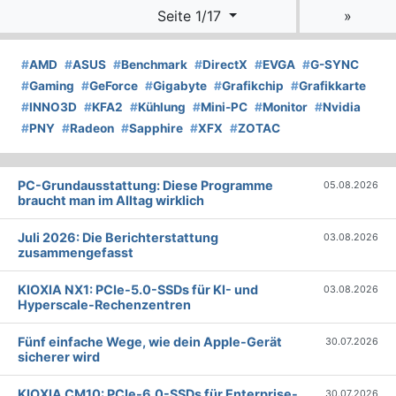
Seite 1/17
»
#
AMD
#
ASUS
#
Benchmark
#
DirectX
#
EVGA
#
G-SYNC
#
Gaming
#
GeForce
#
Gigabyte
#
Grafikchip
#
Grafikkarte
#
INNO3D
#
KFA2
#
Kühlung
#
Mini-PC
#
Monitor
#
Nvidia
#
PNY
#
Radeon
#
Sapphire
#
XFX
#
ZOTAC
PC-Grundausstattung: Diese Programme
05.08.2026
braucht man im Alltag wirklich
Juli 2026: Die Bericht­erstattung
03.08.2026
zusammengefasst
KIOXIA NX1: PCIe-5.0-SSDs für KI- und
03.08.2026
Hyperscale-Rechenzentren
Fünf einfache Wege, wie dein Apple-Gerät
30.07.2026
sicherer wird
KIOXIA CM10: PCIe-6.0-SSDs für Enterprise-
30.07.2026