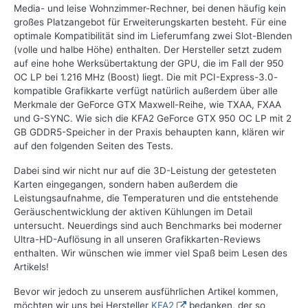
Media- und leise Wohnzimmer-Rechner, bei denen häufig kein
großes Platzangebot für Erweiterungskarten besteht. Für eine
optimale Kompatibilität sind im Lieferumfang zwei Slot-Blenden
(volle und halbe Höhe) enthalten. Der Hersteller setzt zudem
auf eine hohe Werksübertaktung der GPU, die im Fall der 950
OC LP bei 1.216 MHz (Boost) liegt. Die mit PCI-Express-3.0-
kompatible Grafikkarte verfügt natürlich außerdem über alle
Merkmale der GeForce GTX Maxwell-Reihe, wie TXAA, FXAA
und G-SYNC. Wie sich die KFA2 GeForce GTX 950 OC LP mit 2
GB GDDR5-Speicher in der Praxis behaupten kann, klären wir
auf den folgenden Seiten des Tests.
Dabei sind wir nicht nur auf die 3D-Leistung der getesteten
Karten eingegangen, sondern haben außerdem die
Leistungsaufnahme, die Temperaturen und die entstehende
Geräuschentwicklung der aktiven Kühlungen im Detail
untersucht. Neuerdings sind auch Benchmarks bei moderner
Ultra-HD-Auflösung in all unseren Grafikkarten-Reviews
enthalten. Wir wünschen wie immer viel Spaß beim Lesen des
Artikels!
Bevor wir jedoch zu unserem ausführlichen Artikel kommen,
möchten wir uns bei Hersteller
KFA2
bedanken, der so