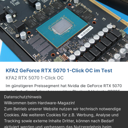
KFA2 GeForce RTX 5070 1-Click OC im Test
KFA2 RTX 5070 1-Click OC
Im günstigeren Preissegment hat Nvidia die GeForce RTX 5070
installiert, die auf der abgespeckten Blackwell-Variante GB205
Datenschutzhinweis
basiert. Wir haben uns ein Custom-Design von Hersteller KFA2
Willkommen beim Hardware-Magazin!
im Test genauer angesehen.
Zum Betrieb unserer Website nutzen wir technisch notwendige
Cookies. Alle weiteren Cookies für z.B. Werbung, Analyse und
Impressum
|
Kontakt
|
Jobs
|
Datenschutz
|
Tracking sowie externe Inhalte Dritter, können nach Bedarf
Consent‑Einstellungen
|
Haftungsausschluss
aktiviert werden und verbessern das Nutzererlebnis beim