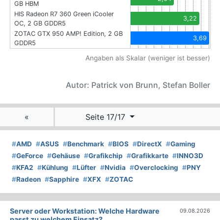
GB HBM
HIS Radeon R7 360 Green iCooler
3,22
OC, 2 GB GDDR5
ZOTAC GTX 950 AMP! Edition, 2 GB
3,69
GDDR5
Angaben als Skalar (weniger ist besser)
Autor: Patrick von Brunn, Stefan Boller
«
Seite 17/17
#
AMD
#
ASUS
#
Benchmark
#
BIOS
#
DirectX
#
Gaming
#
GeForce
#
Gehäuse
#
Grafikchip
#
Grafikkarte
#
INNO3D
#
KFA2
#
Kühlung
#
Lüfter
#
Nvidia
#
Overclocking
#
PNY
#
Radeon
#
Sapphire
#
XFX
#
ZOTAC
Server oder Workstation: Welche Hardware
09.08.2026
passt zu welchem Einsatz?