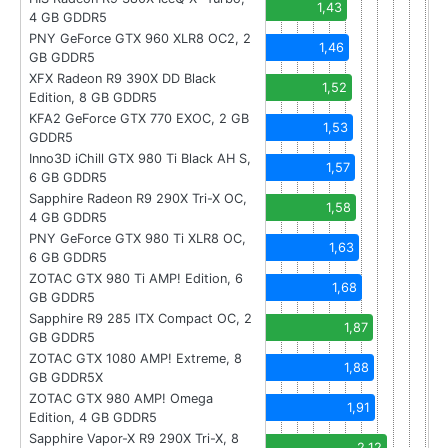
1,43
4 GB GDDR5
PNY GeForce GTX 960 XLR8 OC2, 2
1,46
GB GDDR5
XFX Radeon R9 390X DD Black
1,52
Edition, 8 GB GDDR5
KFA2 GeForce GTX 770 EXOC, 2 GB
1,53
GDDR5
Inno3D iChill GTX 980 Ti Black AH S,
1,57
6 GB GDDR5
Sapphire Radeon R9 290X Tri-X OC,
1,58
4 GB GDDR5
PNY GeForce GTX 980 Ti XLR8 OC,
1,63
6 GB GDDR5
ZOTAC GTX 980 Ti AMP! Edition, 6
1,68
GB GDDR5
Sapphire R9 285 ITX Compact OC, 2
1,87
GB GDDR5
ZOTAC GTX 1080 AMP! Extreme, 8
1,88
GB GDDR5X
ZOTAC GTX 980 AMP! Omega
1,91
Edition, 4 GB GDDR5
Sapphire Vapor-X R9 290X Tri-X, 8
2,12