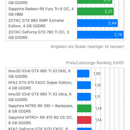
GB GDDR5
Sapphire Radeon R9 Fury Tri-X OC, 4
2,21
GB HBM
ZOTAC GTX 980 AMP! Extreme
2,44
Edition, 4 GB GDDR5
ZOTAC GeForce GTX 780 Ti OC, 3
2,79
GB GDDR5
Angaben als Skalar (weniger ist besser)
Preis/Leistungs-Ranking (UHD)
Inno3D iChill GTX 980 Ti X3 DHS, 6
1,00
GB GDDR5
KFA2 GTX 970 EXOC Sniper Edition,
1,10
4 GB GDDR5
Inno3D iChill GTX 980 Ti X3 Ultra, 6
1,11
GB GDDR5
Sapphire NITRO R9 390 + Backplate,
1,14
8 GB GDDR5
Sapphire NITRO+ RX 470 8G D5 OC,
1,14
8 GB GDDR5
KFA2 GeForce GTX 1070 EXOC, 8