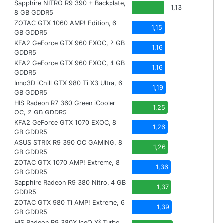
Sapphire NITRO R9 390 + Backplate,
1,13
8 GB GDDR5
ZOTAC GTX 1060 AMP! Edition, 6
1,15
GB GDDR5
KFA2 GeForce GTX 960 EXOC, 2 GB
1,16
GDDR5
KFA2 GeForce GTX 960 EXOC, 4 GB
1,16
GDDR5
Inno3D iChill GTX 980 Ti X3 Ultra, 6
1,19
GB GDDR5
HIS Radeon R7 360 Green iCooler
1,25
OC, 2 GB GDDR5
KFA2 GeForce GTX 1070 EXOC, 8
1,26
GB GDDR5
ASUS STRIX R9 390 OC GAMING, 8
1,26
GB GDDR5
ZOTAC GTX 1070 AMP! Extreme, 8
1,36
GB GDDR5
Sapphire Radeon R9 380 Nitro, 4 GB
1,37
GDDR5
ZOTAC GTX 980 Ti AMP! Extreme, 6
1,39
GB GDDR5
HIS Radeon R9 380X IceQ X² Turbo,