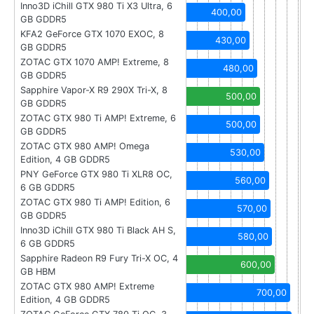
Inno3D iChill GTX 980 Ti X3 Ultra, 6
400,00
GB GDDR5
KFA2 GeForce GTX 1070 EXOC, 8
430,00
GB GDDR5
ZOTAC GTX 1070 AMP! Extreme, 8
480,00
GB GDDR5
Sapphire Vapor-X R9 290X Tri-X, 8
500,00
GB GDDR5
ZOTAC GTX 980 Ti AMP! Extreme, 6
500,00
GB GDDR5
ZOTAC GTX 980 AMP! Omega
530,00
Edition, 4 GB GDDR5
PNY GeForce GTX 980 Ti XLR8 OC,
560,00
6 GB GDDR5
ZOTAC GTX 980 Ti AMP! Edition, 6
570,00
GB GDDR5
Inno3D iChill GTX 980 Ti Black AH S,
580,00
6 GB GDDR5
Sapphire Radeon R9 Fury Tri-X OC, 4
600,00
GB HBM
ZOTAC GTX 980 AMP! Extreme
700,00
Edition, 4 GB GDDR5