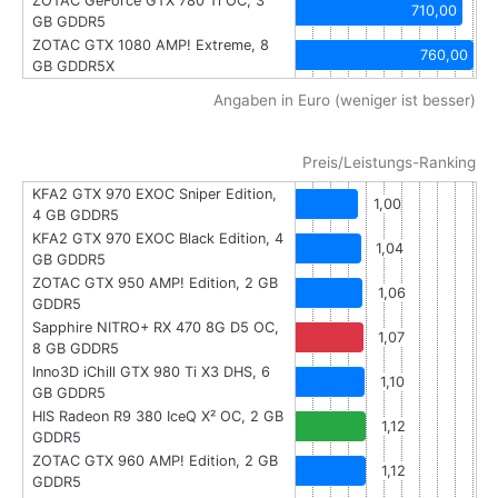
ZOTAC GeForce GTX 780 Ti OC, 3
710,00
GB GDDR5
ZOTAC GTX 1080 AMP! Extreme, 8
760,00
GB GDDR5X
Angaben in Euro (weniger ist besser)
Preis/Leistungs-Ranking
KFA2 GTX 970 EXOC Sniper Edition,
1,00
4 GB GDDR5
KFA2 GTX 970 EXOC Black Edition, 4
1,04
GB GDDR5
ZOTAC GTX 950 AMP! Edition, 2 GB
1,06
GDDR5
Sapphire NITRO+ RX 470 8G D5 OC,
1,07
8 GB GDDR5
Inno3D iChill GTX 980 Ti X3 DHS, 6
1,10
GB GDDR5
HIS Radeon R9 380 IceQ X² OC, 2 GB
1,12
GDDR5
ZOTAC GTX 960 AMP! Edition, 2 GB
1,12
GDDR5