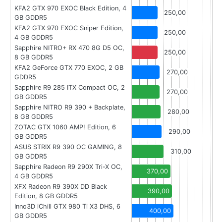
KFA2 GTX 970 EXOC Black Edition, 4
250,00
GB GDDR5
KFA2 GTX 970 EXOC Sniper Edition,
250,00
4 GB GDDR5
Sapphire NITRO+ RX 470 8G D5 OC,
250,00
8 GB GDDR5
KFA2 GeForce GTX 770 EXOC, 2 GB
270,00
GDDR5
Sapphire R9 285 ITX Compact OC, 2
270,00
GB GDDR5
Sapphire NITRO R9 390 + Backplate,
280,00
8 GB GDDR5
ZOTAC GTX 1060 AMP! Edition, 6
290,00
GB GDDR5
ASUS STRIX R9 390 OC GAMING, 8
310,00
GB GDDR5
Sapphire Radeon R9 290X Tri-X OC,
370,00
4 GB GDDR5
XFX Radeon R9 390X DD Black
390,00
Edition, 8 GB GDDR5
Inno3D iChill GTX 980 Ti X3 DHS, 6
400,00
GB GDDR5