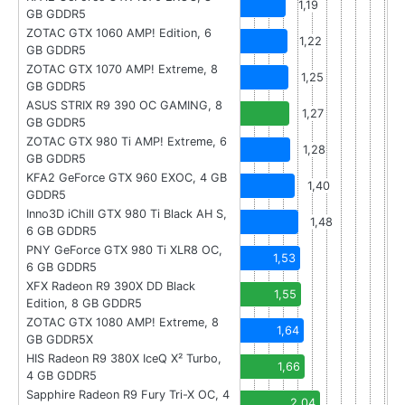
1,19
GB GDDR5
ZOTAC GTX 1060 AMP! Edition, 6
1,22
GB GDDR5
ZOTAC GTX 1070 AMP! Extreme, 8
1,25
GB GDDR5
ASUS STRIX R9 390 OC GAMING, 8
1,27
GB GDDR5
ZOTAC GTX 980 Ti AMP! Extreme, 6
1,28
GB GDDR5
KFA2 GeForce GTX 960 EXOC, 4 GB
1,40
GDDR5
Inno3D iChill GTX 980 Ti Black AH S,
1,48
6 GB GDDR5
PNY GeForce GTX 980 Ti XLR8 OC,
1,53
6 GB GDDR5
XFX Radeon R9 390X DD Black
1,55
Edition, 8 GB GDDR5
ZOTAC GTX 1080 AMP! Extreme, 8
1,64
GB GDDR5X
HIS Radeon R9 380X IceQ X² Turbo,
1,66
4 GB GDDR5
Sapphire Radeon R9 Fury Tri-X OC, 4
2,04