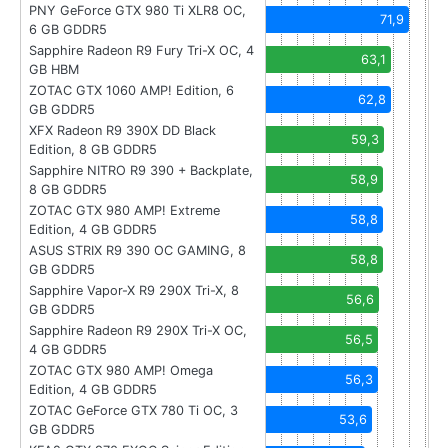
PNY GeForce GTX 980 Ti XLR8 OC,
71,9
6 GB GDDR5
Sapphire Radeon R9 Fury Tri-X OC, 4
63,1
GB HBM
ZOTAC GTX 1060 AMP! Edition, 6
62,8
GB GDDR5
XFX Radeon R9 390X DD Black
59,3
Edition, 8 GB GDDR5
Sapphire NITRO R9 390 + Backplate,
58,9
8 GB GDDR5
ZOTAC GTX 980 AMP! Extreme
58,8
Edition, 4 GB GDDR5
ASUS STRIX R9 390 OC GAMING, 8
58,8
GB GDDR5
Sapphire Vapor-X R9 290X Tri-X, 8
56,6
GB GDDR5
Sapphire Radeon R9 290X Tri-X OC,
56,5
4 GB GDDR5
ZOTAC GTX 980 AMP! Omega
56,3
Edition, 4 GB GDDR5
ZOTAC GeForce GTX 780 Ti OC, 3
53,6
GB GDDR5