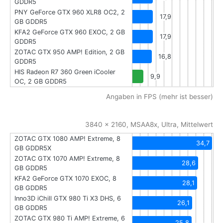
GDDR5
PNY GeForce GTX 960 XLR8 OC2, 2
17,9
GB GDDR5
KFA2 GeForce GTX 960 EXOC, 2 GB
17,9
GDDR5
ZOTAC GTX 950 AMP! Edition, 2 GB
16,8
GDDR5
HIS Radeon R7 360 Green iCooler
9,9
OC, 2 GB GDDR5
Angaben in FPS (mehr ist besser)
3840 x 2160, MSAA8x, Ultra, Mittelwert
ZOTAC GTX 1080 AMP! Extreme, 8
34,7
GB GDDR5X
ZOTAC GTX 1070 AMP! Extreme, 8
28,6
GB GDDR5
KFA2 GeForce GTX 1070 EXOC, 8
28,1
GB GDDR5
Inno3D iChill GTX 980 Ti X3 DHS, 6
26,1
GB GDDR5
ZOTAC GTX 980 Ti AMP! Extreme, 6
25,8