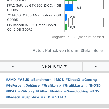
4 GB GDDR5
KFA2 GeForce GTX 960 EXOC, 4 GB
8,1
GDDR5
ZOTAC GTX 950 AMP! Edition, 2 GB
0,6
GDDR5
HIS Radeon R7 360 Green iCooler
0,6
OC, 2 GB GDDR5
Angaben in FPS (mehr ist besser)
Autor: Patrick von Brunn, Stefan Boller
«
Seite 10/17
»
#
AMD
#
ASUS
#
Benchmark
#
BIOS
#
DirectX
#
Gaming
#
GeForce
#
Gehäuse
#
Grafikchip
#
Grafikkarte
#
INNO3D
#
KFA2
#
Kühlung
#
Lüfter
#
Nvidia
#
Overclocking
#
PNY
#
Radeon
#
Sapphire
#
XFX
#
ZOTAC