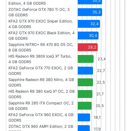
35,5
Edition, 4 GB GDDR5
ZOTAC GeForce GTX 780 Ti OC, 3
35,3
GB GDDR5
KFA2 GTX 970 EXOC Sniper Edition,
32,4
4 GB GDDR5
KFA2 GTX 970 EXOC Black Edition, 4
30,4
GB GDDR5
Sapphire NITRO+ RX 470 8G D5 OC,
29,2
8 GB GDDR5
HIS Radeon R9 380X IceQ X² Turbo,
23,4
4 GB GDDR5
KFA2 GeForce GTX 770 EXOC, 2 GB
22,7
GDDR5
Sapphire Radeon R9 380 Nitro, 4 GB
22,5
GDDR5
HIS Radeon R9 380 IceQ X² OC, 2 GB
21,7
GDDR5
Sapphire R9 285 ITX Compact OC, 2
20,5
GB GDDR5
KFA2 GeForce GTX 960 EXOC, 4 GB
18,1
GDDR5
ZOTAC GTX 960 AMP! Edition, 2 GB
17,9