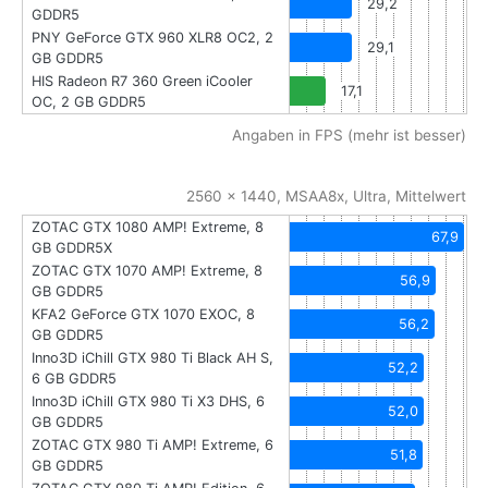
29,2
GDDR5
PNY GeForce GTX 960 XLR8 OC2, 2
29,1
GB GDDR5
HIS Radeon R7 360 Green iCooler
17,1
OC, 2 GB GDDR5
Angaben in FPS (mehr ist besser)
2560 x 1440, MSAA8x, Ultra, Mittelwert
ZOTAC GTX 1080 AMP! Extreme, 8
67,9
GB GDDR5X
ZOTAC GTX 1070 AMP! Extreme, 8
56,9
GB GDDR5
KFA2 GeForce GTX 1070 EXOC, 8
56,2
GB GDDR5
Inno3D iChill GTX 980 Ti Black AH S,
52,2
6 GB GDDR5
Inno3D iChill GTX 980 Ti X3 DHS, 6
52,0
GB GDDR5
ZOTAC GTX 980 Ti AMP! Extreme, 6
51,8
GB GDDR5