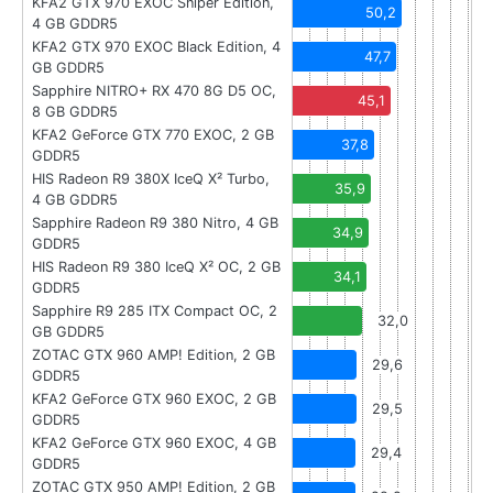
KFA2 GTX 970 EXOC Sniper Edition,
50,2
4 GB GDDR5
KFA2 GTX 970 EXOC Black Edition, 4
47,7
GB GDDR5
Sapphire NITRO+ RX 470 8G D5 OC,
45,1
8 GB GDDR5
KFA2 GeForce GTX 770 EXOC, 2 GB
37,8
GDDR5
HIS Radeon R9 380X IceQ X² Turbo,
35,9
4 GB GDDR5
Sapphire Radeon R9 380 Nitro, 4 GB
34,9
GDDR5
HIS Radeon R9 380 IceQ X² OC, 2 GB
34,1
GDDR5
Sapphire R9 285 ITX Compact OC, 2
32,0
GB GDDR5
ZOTAC GTX 960 AMP! Edition, 2 GB
29,6
GDDR5
KFA2 GeForce GTX 960 EXOC, 2 GB
29,5
GDDR5
KFA2 GeForce GTX 960 EXOC, 4 GB
29,4
GDDR5
ZOTAC GTX 950 AMP! Edition, 2 GB