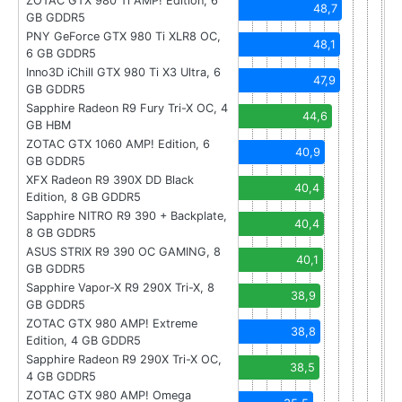
ZOTAC GTX 980 Ti AMP! Edition, 6
48,7
GB GDDR5
PNY GeForce GTX 980 Ti XLR8 OC,
48,1
6 GB GDDR5
Inno3D iChill GTX 980 Ti X3 Ultra, 6
47,9
GB GDDR5
Sapphire Radeon R9 Fury Tri-X OC, 4
44,6
GB HBM
ZOTAC GTX 1060 AMP! Edition, 6
40,9
GB GDDR5
XFX Radeon R9 390X DD Black
40,4
Edition, 8 GB GDDR5
Sapphire NITRO R9 390 + Backplate,
40,4
8 GB GDDR5
ASUS STRIX R9 390 OC GAMING, 8
40,1
GB GDDR5
Sapphire Vapor-X R9 290X Tri-X, 8
38,9
GB GDDR5
ZOTAC GTX 980 AMP! Extreme
38,8
Edition, 4 GB GDDR5
Sapphire Radeon R9 290X Tri-X OC,
38,5
4 GB GDDR5
ZOTAC GTX 980 AMP! Omega