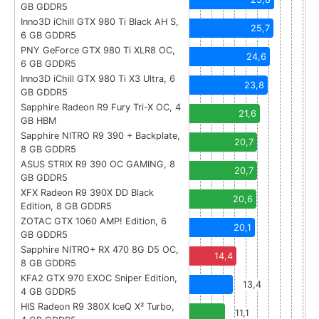
GB GDDR5
Inno3D iChill GTX 980 Ti Black AH S,
25,7
6 GB GDDR5
PNY GeForce GTX 980 Ti XLR8 OC,
24,6
6 GB GDDR5
Inno3D iChill GTX 980 Ti X3 Ultra, 6
23,8
GB GDDR5
Sapphire Radeon R9 Fury Tri-X OC, 4
21,6
GB HBM
Sapphire NITRO R9 390 + Backplate,
20,7
8 GB GDDR5
ASUS STRIX R9 390 OC GAMING, 8
20,7
GB GDDR5
XFX Radeon R9 390X DD Black
20,6
Edition, 8 GB GDDR5
ZOTAC GTX 1060 AMP! Edition, 6
20,1
GB GDDR5
Sapphire NITRO+ RX 470 8G D5 OC,
14,4
8 GB GDDR5
KFA2 GTX 970 EXOC Sniper Edition,
13,4
4 GB GDDR5
HIS Radeon R9 380X IceQ X² Turbo,
11,1