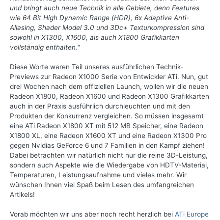
und bringt auch neue Technik in alle Gebiete, denn Features
wie 64 Bit High Dynamic Range (HDR), 6x Adaptive Anti-
Aliasing, Shader Model 3.0 und 3Dc+ Texturkompression sind
sowohl in X1300, X1600, als auch X1800 Grafikkarten
vollständig enthalten."
Diese Worte waren Teil unseres ausführlichen Technik-
Previews zur Radeon X1000 Serie von Entwickler ATi. Nun, gut
drei Wochen nach dem offiziellen Launch, wollen wir die neuen
Radeon X1800, Radeon X1600 und Radeon X1300 Grafikkarten
auch in der Praxis ausführlich durchleuchten und mit den
Produkten der Konkurrenz vergleichen. So müssen insgesamt
eine ATi Radeon X1800 XT mit 512 MB Speicher, eine Radeon
X1800 XL, eine Radeon X1600 XT und eine Radeon X1300 Pro
gegen Nvidias GeForce 6 und 7 Familien in den Kampf ziehen!
Dabei betrachten wir natürlich nicht nur die reine 3D-Leistung,
sondern auch Aspekte wie die Wiedergabe von HDTV-Material,
Temperaturen, Leistungsaufnahme und vieles mehr. Wir
wünschen Ihnen viel Spaß beim Lesen des umfangreichen
Artikels!
Vorab möchten wir uns aber noch recht herzlich bei
ATi Europe