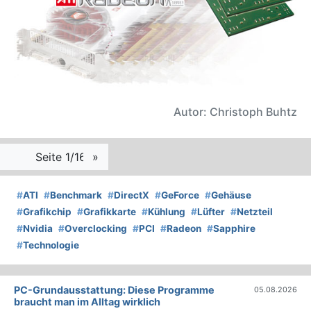
Autor: Christoph Buhtz
Seite 1/16
»
#
ATI
#
Benchmark
#
DirectX
#
GeForce
#
Gehäuse
#
Grafikchip
#
Grafikkarte
#
Kühlung
#
Lüfter
#
Netzteil
#
Nvidia
#
Overclocking
#
PCI
#
Radeon
#
Sapphire
#
Technologie
PC-Grundausstattung: Diese Programme
05.08.2026
braucht man im Alltag wirklich