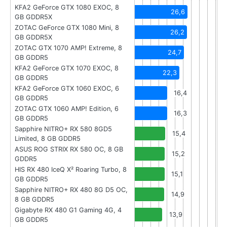
KFA2 GeForce GTX 1080 EXOC, 8
26,6
GB GDDR5X
ZOTAC GeForce GTX 1080 Mini, 8
26,2
GB GDDR5X
ZOTAC GTX 1070 AMP! Extreme, 8
24,7
GB GDDR5
KFA2 GeForce GTX 1070 EXOC, 8
22,3
GB GDDR5
KFA2 GeForce GTX 1060 EXOC, 6
16,4
GB GDDR5
ZOTAC GTX 1060 AMP! Edition, 6
16,3
GB GDDR5
Sapphire NITRO+ RX 580 8GD5
15,4
Limited, 8 GB GDDR5
ASUS ROG STRIX RX 580 OC, 8 GB
15,2
GDDR5
HIS RX 480 IceQ X² Roaring Turbo, 8
15,1
GB GDDR5
Sapphire NITRO+ RX 480 8G D5 OC,
14,9
8 GB GDDR5
Gigabyte RX 480 G1 Gaming 4G, 4
13,9
GB GDDR5