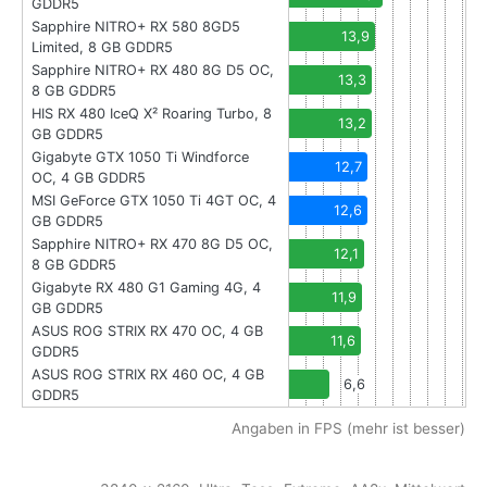
GDDR5
Sapphire NITRO+ RX 580 8GD5
13,9
Limited, 8 GB GDDR5
Sapphire NITRO+ RX 480 8G D5 OC,
13,3
8 GB GDDR5
HIS RX 480 IceQ X² Roaring Turbo, 8
13,2
GB GDDR5
Gigabyte GTX 1050 Ti Windforce
12,7
OC, 4 GB GDDR5
MSI GeForce GTX 1050 Ti 4GT OC, 4
12,6
GB GDDR5
Sapphire NITRO+ RX 470 8G D5 OC,
12,1
8 GB GDDR5
Gigabyte RX 480 G1 Gaming 4G, 4
11,9
GB GDDR5
ASUS ROG STRIX RX 470 OC, 4 GB
11,6
GDDR5
ASUS ROG STRIX RX 460 OC, 4 GB
6,6
GDDR5
Angaben in FPS (mehr ist besser)