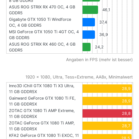
8 GB GDDR5
ASUS ROG STRIX RX 470 OC, 4 GB
46,1
GDDR5
Gigabyte GTX 1050 Ti Windforce
37,4
OC, 4 GB GDDR5
MSI GeForce GTX 1050 Ti 4GT OC, 4
36,9
GB GDDR5
ASUS ROG STRIX RX 460 OC, 4 GB
24,2
GDDR5
Angaben in FPS (mehr ist besser)
1920 x 1080, Ultra, Tess=Extreme, AA8x, Minimalwert
Inno3D iChill GTX 1080 Ti X3 Ultra,
28,9
11 GB GDDR5X
Gainward GeForce GTX 1080 Ti FE,
28,9
11 GB GDDR5X
ZOTAC GTX 1080 Ti AMP Extreme,
28,8
11 GB GDDR5X
ZOTAC GeForce GTX 1080 Ti AMP,
28,7
11 GB GDDR5X
KFA2 GeForce GTX 1080 Ti EXOC, 11
28,5