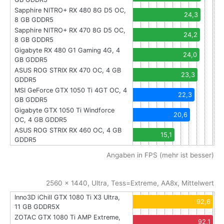
Sapphire NITRO+ RX 480 8G D5 OC,
24,3
8 GB GDDR5
Sapphire NITRO+ RX 470 8G D5 OC,
24,2
8 GB GDDR5
Gigabyte RX 480 G1 Gaming 4G, 4
24,0
GB GDDR5
ASUS ROG STRIX RX 470 OC, 4 GB
23,3
GDDR5
MSI GeForce GTX 1050 Ti 4GT OC, 4
22,3
GB GDDR5
Gigabyte GTX 1050 Ti Windforce
20,6
OC, 4 GB GDDR5
ASUS ROG STRIX RX 460 OC, 4 GB
15,1
GDDR5
Angaben in FPS (mehr ist besser)
2560 x 1440, Ultra, Tess=Extreme, AA8x, Mittelwert
Inno3D iChill GTX 1080 Ti X3 Ultra,
92,6
11 GB GDDR5X
ZOTAC GTX 1080 Ti AMP Extreme,
92,1