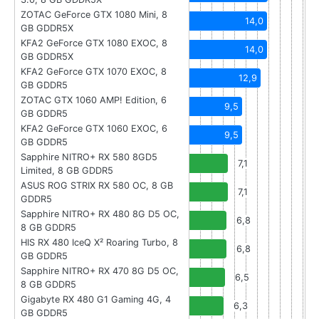
ZOTAC GeForce GTX 1080 Mini, 8
14,0
GB GDDR5X
KFA2 GeForce GTX 1080 EXOC, 8
14,0
GB GDDR5X
KFA2 GeForce GTX 1070 EXOC, 8
12,9
GB GDDR5
ZOTAC GTX 1060 AMP! Edition, 6
9,5
GB GDDR5
KFA2 GeForce GTX 1060 EXOC, 6
9,5
GB GDDR5
Sapphire NITRO+ RX 580 8GD5
7,1
Limited, 8 GB GDDR5
ASUS ROG STRIX RX 580 OC, 8 GB
7,1
GDDR5
Sapphire NITRO+ RX 480 8G D5 OC,
6,8
8 GB GDDR5
HIS RX 480 IceQ X² Roaring Turbo, 8
6,8
GB GDDR5
Sapphire NITRO+ RX 470 8G D5 OC,
6,5
8 GB GDDR5
Gigabyte RX 480 G1 Gaming 4G, 4
6,3
GB GDDR5