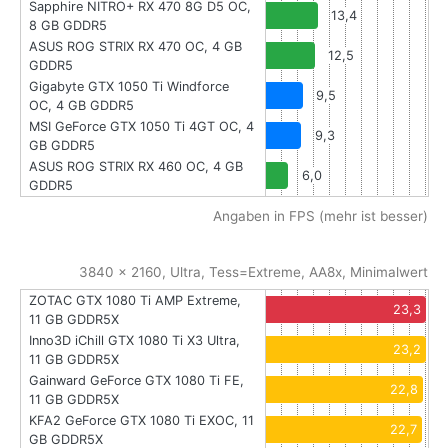
Sapphire NITRO+ RX 470 8G D5 OC,
13,4
8 GB GDDR5
ASUS ROG STRIX RX 470 OC, 4 GB
12,5
GDDR5
Gigabyte GTX 1050 Ti Windforce
9,5
OC, 4 GB GDDR5
MSI GeForce GTX 1050 Ti 4GT OC, 4
9,3
GB GDDR5
ASUS ROG STRIX RX 460 OC, 4 GB
6,0
GDDR5
Angaben in FPS (mehr ist besser)
3840 x 2160, Ultra, Tess=Extreme, AA8x, Minimalwert
ZOTAC GTX 1080 Ti AMP Extreme,
23,3
11 GB GDDR5X
Inno3D iChill GTX 1080 Ti X3 Ultra,
23,2
11 GB GDDR5X
Gainward GeForce GTX 1080 Ti FE,
22,8
11 GB GDDR5X
KFA2 GeForce GTX 1080 Ti EXOC, 11
22,7
GB GDDR5X