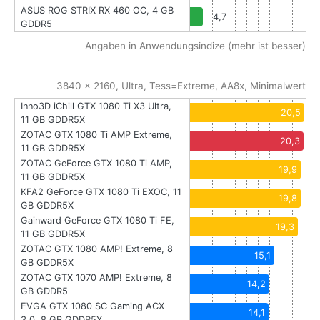
ASUS ROG STRIX RX 460 OC, 4 GB
4,7
GDDR5
Angaben in Anwendungsindize (mehr ist besser)
3840 x 2160, Ultra, Tess=Extreme, AA8x, Minimalwert
Inno3D iChill GTX 1080 Ti X3 Ultra,
20,5
11 GB GDDR5X
ZOTAC GTX 1080 Ti AMP Extreme,
20,3
11 GB GDDR5X
ZOTAC GeForce GTX 1080 Ti AMP,
19,9
11 GB GDDR5X
KFA2 GeForce GTX 1080 Ti EXOC, 11
19,8
GB GDDR5X
Gainward GeForce GTX 1080 Ti FE,
19,3
11 GB GDDR5X
ZOTAC GTX 1080 AMP! Extreme, 8
15,1
GB GDDR5X
ZOTAC GTX 1070 AMP! Extreme, 8
14,2
GB GDDR5
EVGA GTX 1080 SC Gaming ACX
14,1
3.0, 8 GB GDDR5X