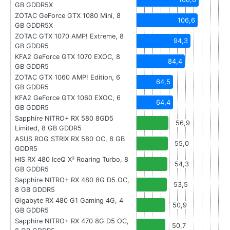
GB GDDR5X
ZOTAC GeForce GTX 1080 Mini, 8
106,6
GB GDDR5X
ZOTAC GTX 1070 AMP! Extreme, 8
94,3
GB GDDR5
KFA2 GeForce GTX 1070 EXOC, 8
84,4
GB GDDR5
ZOTAC GTX 1060 AMP! Edition, 6
64,5
GB GDDR5
KFA2 GeForce GTX 1060 EXOC, 6
64,4
GB GDDR5
Sapphire NITRO+ RX 580 8GD5
56,9
Limited, 8 GB GDDR5
ASUS ROG STRIX RX 580 OC, 8 GB
55,0
GDDR5
HIS RX 480 IceQ X² Roaring Turbo, 8
54,3
GB GDDR5
Sapphire NITRO+ RX 480 8G D5 OC,
53,5
8 GB GDDR5
Gigabyte RX 480 G1 Gaming 4G, 4
50,9
GB GDDR5
Sapphire NITRO+ RX 470 8G D5 OC,
50,7