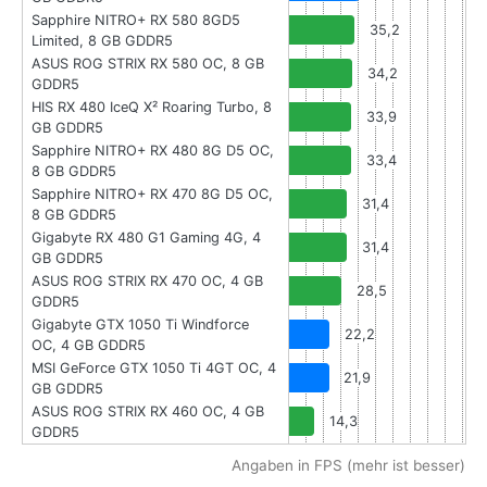
Sapphire NITRO+ RX 580 8GD5
35,2
Limited, 8 GB GDDR5
ASUS ROG STRIX RX 580 OC, 8 GB
34,2
GDDR5
HIS RX 480 IceQ X² Roaring Turbo, 8
33,9
GB GDDR5
Sapphire NITRO+ RX 480 8G D5 OC,
33,4
8 GB GDDR5
Sapphire NITRO+ RX 470 8G D5 OC,
31,4
8 GB GDDR5
Gigabyte RX 480 G1 Gaming 4G, 4
31,4
GB GDDR5
ASUS ROG STRIX RX 470 OC, 4 GB
28,5
GDDR5
Gigabyte GTX 1050 Ti Windforce
22,2
OC, 4 GB GDDR5
MSI GeForce GTX 1050 Ti 4GT OC, 4
21,9
GB GDDR5
ASUS ROG STRIX RX 460 OC, 4 GB
14,3
GDDR5
Angaben in FPS (mehr ist besser)