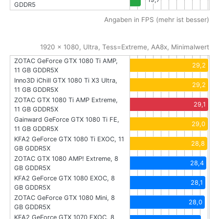
GDDR5
Angaben in FPS (mehr ist besser)
1920 x 1080, Ultra, Tess=Extreme, AA8x, Minimalwert
ZOTAC GeForce GTX 1080 Ti AMP,
29,2
11 GB GDDR5X
Inno3D iChill GTX 1080 Ti X3 Ultra,
29,2
11 GB GDDR5X
ZOTAC GTX 1080 Ti AMP Extreme,
29,1
11 GB GDDR5X
Gainward GeForce GTX 1080 Ti FE,
29,0
11 GB GDDR5X
KFA2 GeForce GTX 1080 Ti EXOC, 11
28,8
GB GDDR5X
ZOTAC GTX 1080 AMP! Extreme, 8
28,4
GB GDDR5X
KFA2 GeForce GTX 1080 EXOC, 8
28,1
GB GDDR5X
ZOTAC GeForce GTX 1080 Mini, 8
28,0
GB GDDR5X
KFA2 GeForce GTX 1070 EXOC, 8