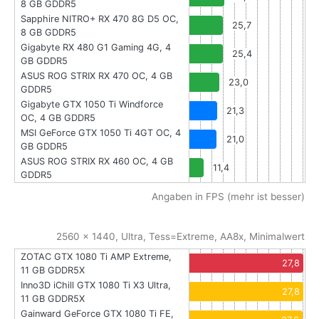
8 GB GDDR5
Sapphire NITRO+ RX 470 8G D5 OC,
25,7
8 GB GDDR5
Gigabyte RX 480 G1 Gaming 4G, 4
25,4
GB GDDR5
ASUS ROG STRIX RX 470 OC, 4 GB
23,0
GDDR5
Gigabyte GTX 1050 Ti Windforce
21,3
OC, 4 GB GDDR5
MSI GeForce GTX 1050 Ti 4GT OC, 4
21,0
GB GDDR5
ASUS ROG STRIX RX 460 OC, 4 GB
11,4
GDDR5
Angaben in FPS (mehr ist besser)
2560 x 1440, Ultra, Tess=Extreme, AA8x, Minimalwert
ZOTAC GTX 1080 Ti AMP Extreme,
27,8
11 GB GDDR5X
Inno3D iChill GTX 1080 Ti X3 Ultra,
27,8
11 GB GDDR5X
Gainward GeForce GTX 1080 Ti FE,