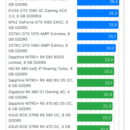
26,5
GB GDDR5
EVGA GTX 1080 SC Gaming ACX
26,2
3.0, 8 GB GDDR5X
KFA2 GeForce GTX 1060 EXOC, 6
25,8
GB GDDR5
ZOTAC GTX 1070 AMP! Extreme, 8
25,1
GB GDDR5
ZOTAC GTX 1060 AMP! Edition, 6
24,2
GB GDDR5
Sapphire NITRO+ RX 580 8GD5
23,4
Limited, 8 GB GDDR5
HIS RX 480 IceQ X² Roaring Turbo, 8
23,2
GB GDDR5
Sapphire NITRO+ RX 480 8G D5 OC,
23,1
8 GB GDDR5
Gigabyte RX 480 G1 Gaming 4G, 4
22,9
GB GDDR5
Sapphire NITRO+ RX 470 8G D5 OC,
22,3
8 GB GDDR5
ASUS ROG STRIX RX 580 OC, 8 GB
22,2
GDDR5
ASUS ROG STRIX RX 470 OC, 4 GB
20,5