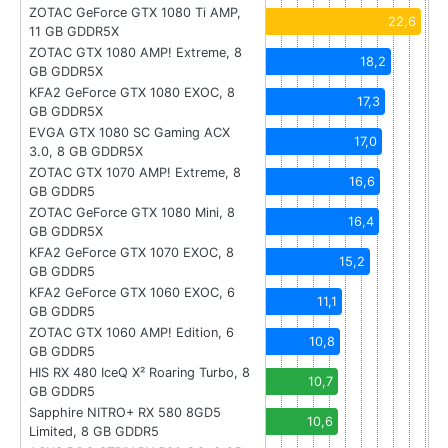
ZOTAC GeForce GTX 1080 Ti AMP,
22,6
11 GB GDDR5X
ZOTAC GTX 1080 AMP! Extreme, 8
18,2
GB GDDR5X
KFA2 GeForce GTX 1080 EXOC, 8
17,3
GB GDDR5X
EVGA GTX 1080 SC Gaming ACX
17,0
3.0, 8 GB GDDR5X
ZOTAC GTX 1070 AMP! Extreme, 8
16,6
GB GDDR5
ZOTAC GeForce GTX 1080 Mini, 8
16,4
GB GDDR5X
KFA2 GeForce GTX 1070 EXOC, 8
15,2
GB GDDR5
KFA2 GeForce GTX 1060 EXOC, 6
11,1
GB GDDR5
ZOTAC GTX 1060 AMP! Edition, 6
10,8
GB GDDR5
HIS RX 480 IceQ X² Roaring Turbo, 8
10,7
GB GDDR5
Sapphire NITRO+ RX 580 8GD5
10,6
Limited, 8 GB GDDR5