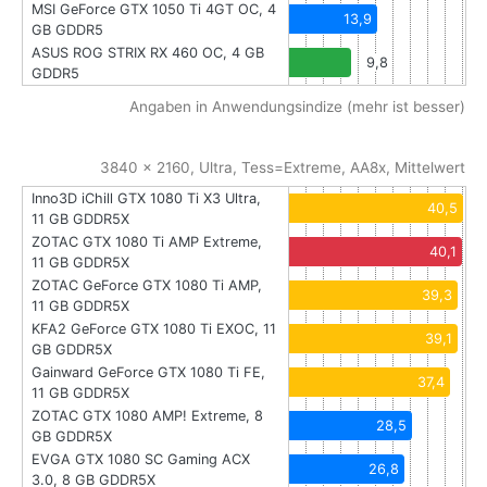
MSI GeForce GTX 1050 Ti 4GT OC, 4
13,9
GB GDDR5
ASUS ROG STRIX RX 460 OC, 4 GB
9,8
GDDR5
Angaben in Anwendungsindize (mehr ist besser)
3840 x 2160, Ultra, Tess=Extreme, AA8x, Mittelwert
Inno3D iChill GTX 1080 Ti X3 Ultra,
40,5
11 GB GDDR5X
ZOTAC GTX 1080 Ti AMP Extreme,
40,1
11 GB GDDR5X
ZOTAC GeForce GTX 1080 Ti AMP,
39,3
11 GB GDDR5X
KFA2 GeForce GTX 1080 Ti EXOC, 11
39,1
GB GDDR5X
Gainward GeForce GTX 1080 Ti FE,
37,4
11 GB GDDR5X
ZOTAC GTX 1080 AMP! Extreme, 8
28,5
GB GDDR5X
EVGA GTX 1080 SC Gaming ACX
26,8
3.0, 8 GB GDDR5X