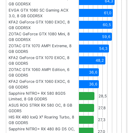
64,3
GB GDDR5X
EVGA GTX 1080 SC Gaming ACX
61,0
3.0, 8 GB GDDR5X
KFA2 GeForce GTX 1080 EXOC, 8
60,5
GB GDDR5X
ZOTAC GeForce GTX 1080 Mini, 8
59,6
GB GDDR5X
ZOTAC GTX 1070 AMP! Extreme, 8
54,3
GB GDDR5
KFA2 GeForce GTX 1070 EXOC, 8
48,2
GB GDDR5
ZOTAC GTX 1060 AMP! Edition, 6
36,6
GB GDDR5
KFA2 GeForce GTX 1060 EXOC, 6
36,6
GB GDDR5
Sapphire NITRO+ RX 580 8GD5
28,5
Limited, 8 GB GDDR5
ASUS ROG STRIX RX 580 OC, 8 GB
27,8
GDDR5
HIS RX 480 IceQ X² Roaring Turbo, 8
27,3
GB GDDR5
Sapphire NITRO+ RX 480 8G D5 OC,
27,0