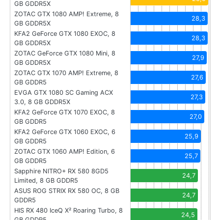
GB GDDR5X
ZOTAC GTX 1080 AMP! Extreme, 8
28,3
GB GDDR5X
KFA2 GeForce GTX 1080 EXOC, 8
28,3
GB GDDR5X
ZOTAC GeForce GTX 1080 Mini, 8
27,9
GB GDDR5X
ZOTAC GTX 1070 AMP! Extreme, 8
27,6
GB GDDR5
EVGA GTX 1080 SC Gaming ACX
27,3
3.0, 8 GB GDDR5X
KFA2 GeForce GTX 1070 EXOC, 8
27,0
GB GDDR5
KFA2 GeForce GTX 1060 EXOC, 6
25,9
GB GDDR5
ZOTAC GTX 1060 AMP! Edition, 6
25,7
GB GDDR5
Sapphire NITRO+ RX 580 8GD5
24,7
Limited, 8 GB GDDR5
ASUS ROG STRIX RX 580 OC, 8 GB
24,7
GDDR5
HIS RX 480 IceQ X² Roaring Turbo, 8
24,5
GB GDDR5