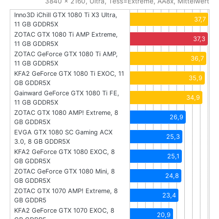
3840 x 2160, Ultra, Tess=Extreme, AA8x, Mittelwert
Inno3D iChill GTX 1080 Ti X3 Ultra,
37,7
11 GB GDDR5X
ZOTAC GTX 1080 Ti AMP Extreme,
37,3
11 GB GDDR5X
ZOTAC GeForce GTX 1080 Ti AMP,
36,7
11 GB GDDR5X
KFA2 GeForce GTX 1080 Ti EXOC, 11
35,9
GB GDDR5X
Gainward GeForce GTX 1080 Ti FE,
34,9
11 GB GDDR5X
ZOTAC GTX 1080 AMP! Extreme, 8
26,9
GB GDDR5X
EVGA GTX 1080 SC Gaming ACX
25,3
3.0, 8 GB GDDR5X
KFA2 GeForce GTX 1080 EXOC, 8
25,1
GB GDDR5X
ZOTAC GeForce GTX 1080 Mini, 8
24,8
GB GDDR5X
ZOTAC GTX 1070 AMP! Extreme, 8
23,4
GB GDDR5
KFA2 GeForce GTX 1070 EXOC, 8
20,9