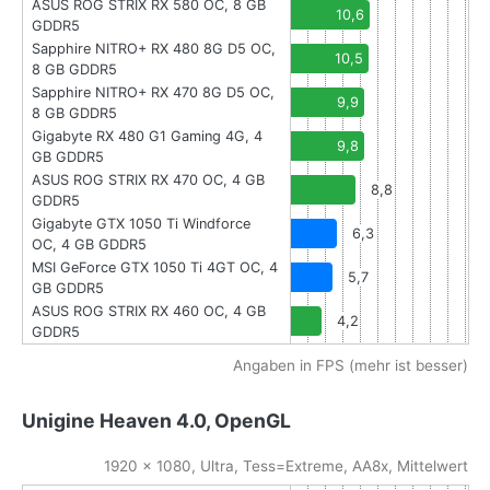
ASUS ROG STRIX RX 580 OC, 8 GB
10,6
GDDR5
Sapphire NITRO+ RX 480 8G D5 OC,
10,5
8 GB GDDR5
Sapphire NITRO+ RX 470 8G D5 OC,
9,9
8 GB GDDR5
Gigabyte RX 480 G1 Gaming 4G, 4
9,8
GB GDDR5
ASUS ROG STRIX RX 470 OC, 4 GB
8,8
GDDR5
Gigabyte GTX 1050 Ti Windforce
6,3
OC, 4 GB GDDR5
MSI GeForce GTX 1050 Ti 4GT OC, 4
5,7
GB GDDR5
ASUS ROG STRIX RX 460 OC, 4 GB
4,2
GDDR5
Angaben in FPS (mehr ist besser)
Unigine Heaven 4.0, OpenGL
1920 x 1080, Ultra, Tess=Extreme, AA8x, Mittelwert