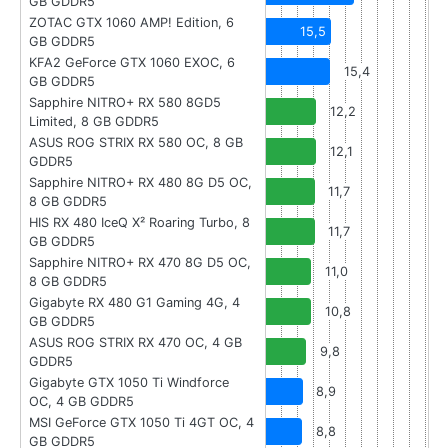
GB GDDR5
ZOTAC GTX 1060 AMP! Edition, 6
15,5
GB GDDR5
KFA2 GeForce GTX 1060 EXOC, 6
15,4
GB GDDR5
Sapphire NITRO+ RX 580 8GD5
12,2
Limited, 8 GB GDDR5
ASUS ROG STRIX RX 580 OC, 8 GB
12,1
GDDR5
Sapphire NITRO+ RX 480 8G D5 OC,
11,7
8 GB GDDR5
HIS RX 480 IceQ X² Roaring Turbo, 8
11,7
GB GDDR5
Sapphire NITRO+ RX 470 8G D5 OC,
11,0
8 GB GDDR5
Gigabyte RX 480 G1 Gaming 4G, 4
10,8
GB GDDR5
ASUS ROG STRIX RX 470 OC, 4 GB
9,8
GDDR5
Gigabyte GTX 1050 Ti Windforce
8,9
OC, 4 GB GDDR5
MSI GeForce GTX 1050 Ti 4GT OC, 4
8,8
GB GDDR5