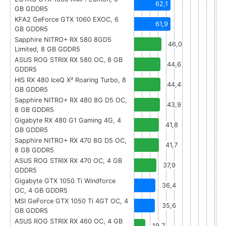
62,1
GB GDDR5
KFA2 GeForce GTX 1060 EXOC, 6
61,9
GB GDDR5
Sapphire NITRO+ RX 580 8GD5
46,0
Limited, 8 GB GDDR5
ASUS ROG STRIX RX 580 OC, 8 GB
44,6
GDDR5
HIS RX 480 IceQ X² Roaring Turbo, 8
44,4
GB GDDR5
Sapphire NITRO+ RX 480 8G D5 OC,
43,9
8 GB GDDR5
Gigabyte RX 480 G1 Gaming 4G, 4
41,8
GB GDDR5
Sapphire NITRO+ RX 470 8G D5 OC,
41,7
8 GB GDDR5
ASUS ROG STRIX RX 470 OC, 4 GB
37,9
GDDR5
Gigabyte GTX 1050 Ti Windforce
36,4
OC, 4 GB GDDR5
MSI GeForce GTX 1050 Ti 4GT OC, 4
35,6
GB GDDR5
ASUS ROG STRIX RX 460 OC, 4 GB
19,7