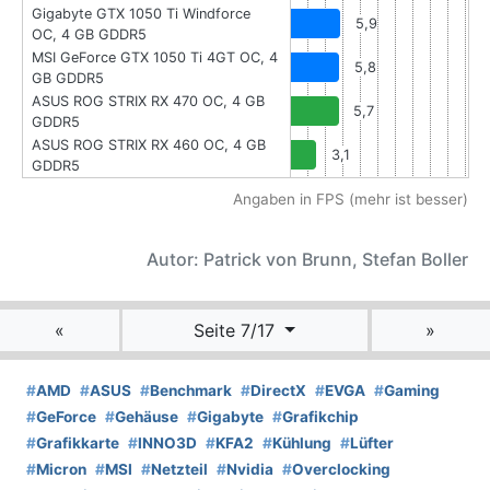
Gigabyte GTX 1050 Ti Windforce
5,9
OC, 4 GB GDDR5
MSI GeForce GTX 1050 Ti 4GT OC, 4
5,8
GB GDDR5
ASUS ROG STRIX RX 470 OC, 4 GB
5,7
GDDR5
ASUS ROG STRIX RX 460 OC, 4 GB
3,1
GDDR5
Angaben in FPS (mehr ist besser)
Autor: Patrick von Brunn, Stefan Boller
«
Seite 7/17
»
#
AMD
#
ASUS
#
Benchmark
#
DirectX
#
EVGA
#
Gaming
#
GeForce
#
Gehäuse
#
Gigabyte
#
Grafikchip
#
Grafikkarte
#
INNO3D
#
KFA2
#
Kühlung
#
Lüfter
#
Micron
#
MSI
#
Netzteil
#
Nvidia
#
Overclocking