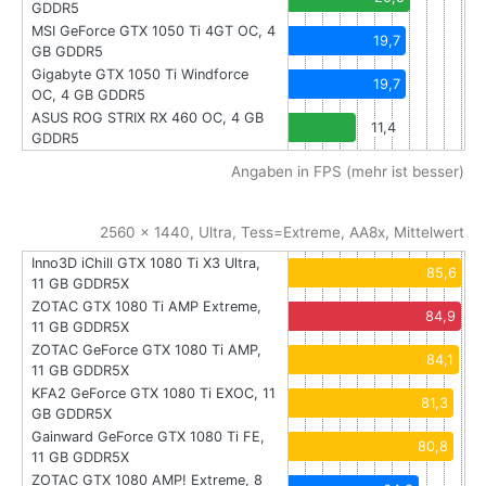
GDDR5
MSI GeForce GTX 1050 Ti 4GT OC, 4
19,7
GB GDDR5
Gigabyte GTX 1050 Ti Windforce
19,7
OC, 4 GB GDDR5
ASUS ROG STRIX RX 460 OC, 4 GB
11,4
GDDR5
Angaben in FPS (mehr ist besser)
2560 x 1440, Ultra, Tess=Extreme, AA8x, Mittelwert
Inno3D iChill GTX 1080 Ti X3 Ultra,
85,6
11 GB GDDR5X
ZOTAC GTX 1080 Ti AMP Extreme,
84,9
11 GB GDDR5X
ZOTAC GeForce GTX 1080 Ti AMP,
84,1
11 GB GDDR5X
KFA2 GeForce GTX 1080 Ti EXOC, 11
81,3
GB GDDR5X
Gainward GeForce GTX 1080 Ti FE,
80,8
11 GB GDDR5X
ZOTAC GTX 1080 AMP! Extreme, 8