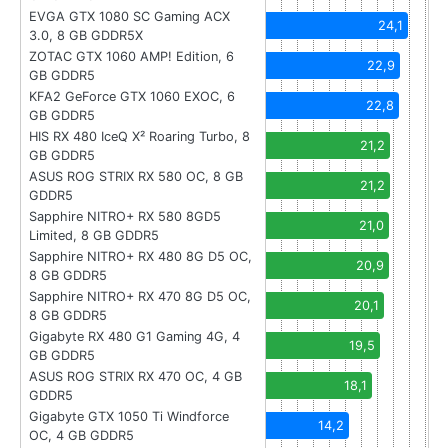
EVGA GTX 1080 SC Gaming ACX
24,1
3.0, 8 GB GDDR5X
ZOTAC GTX 1060 AMP! Edition, 6
22,9
GB GDDR5
KFA2 GeForce GTX 1060 EXOC, 6
22,8
GB GDDR5
HIS RX 480 IceQ X² Roaring Turbo, 8
21,2
GB GDDR5
ASUS ROG STRIX RX 580 OC, 8 GB
21,2
GDDR5
Sapphire NITRO+ RX 580 8GD5
21,0
Limited, 8 GB GDDR5
Sapphire NITRO+ RX 480 8G D5 OC,
20,9
8 GB GDDR5
Sapphire NITRO+ RX 470 8G D5 OC,
20,1
8 GB GDDR5
Gigabyte RX 480 G1 Gaming 4G, 4
19,5
GB GDDR5
ASUS ROG STRIX RX 470 OC, 4 GB
18,1
GDDR5
Gigabyte GTX 1050 Ti Windforce
14,2
OC, 4 GB GDDR5