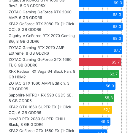
Gigabyte AORUS GTX 1080 8G
69,3
Rev2, 8 GB GDDR5X
ZOTAC Gaming GeForce RTX 2060
68,3
AMP, 6 GB GDDR6
KFA2 GeForce RTX 2080 EX (1-Click
68,3
OC), 8 GB GDDR6
Gigabyte GeForce RTX 2070 Gaming
68,3
8G, 8 GB GDDR6
ZOTAC Gaming RTX 2070 AMP
67,7
Extreme, 8 GB GDDR6
ZOTAC Gaming GeForce GTX 1660
65,7
Ti, 6 GB GDDR6
XFX Radeon RX Vega 64 Black Fan, 8
62,7
GB HBM2
ZOTAC GTX 1060 AMP! Edition, 3
56,9
GB GDDR5
Sapphire NITRO+ RX 590 8GD5 SE,
55,3
8 GB GDDR5
KFA2 GTX 1660 SUPER EX (1-Click
52,1
OC), 6 GB GDDR6
Inno3D RTX 2080 SUPER iCHILL
49,3
Black, 8 GB GDDR6
KFA2 GeForce GTX 1650 EX (1-Click