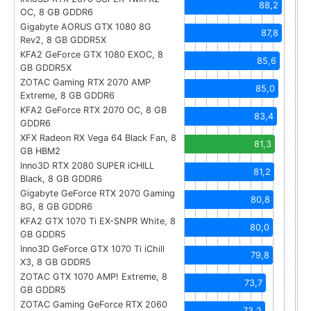
88,2
OC, 8 GB GDDR6
Gigabyte AORUS GTX 1080 8G
87,8
Rev2, 8 GB GDDR5X
KFA2 GeForce GTX 1080 EXOC, 8
85,6
GB GDDR5X
ZOTAC Gaming RTX 2070 AMP
85,0
Extreme, 8 GB GDDR6
KFA2 GeForce RTX 2070 OC, 8 GB
83,4
GDDR6
XFX Radeon RX Vega 64 Black Fan, 8
81,3
GB HBM2
Inno3D RTX 2080 SUPER iCHILL
81,2
Black, 8 GB GDDR6
Gigabyte GeForce RTX 2070 Gaming
80,8
8G, 8 GB GDDR6
KFA2 GTX 1070 Ti EX-SNPR White, 8
80,0
GB GDDR5
Inno3D GeForce GTX 1070 Ti iChill
79,8
X3, 8 GB GDDR5
ZOTAC GTX 1070 AMP! Extreme, 8
73,7
GB GDDR5
ZOTAC Gaming GeForce RTX 2060
73,2