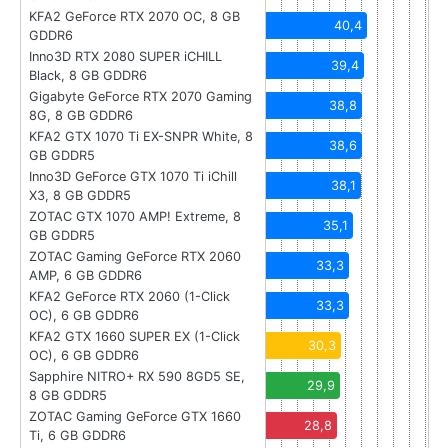
KFA2 GeForce RTX 2070 OC, 8 GB
40,4
GDDR6
Inno3D RTX 2080 SUPER iCHILL
39,4
Black, 8 GB GDDR6
Gigabyte GeForce RTX 2070 Gaming
38,8
8G, 8 GB GDDR6
KFA2 GTX 1070 Ti EX-SNPR White, 8
38,6
GB GDDR5
Inno3D GeForce GTX 1070 Ti iChill
38,1
X3, 8 GB GDDR5
ZOTAC GTX 1070 AMP! Extreme, 8
35,1
GB GDDR5
ZOTAC Gaming GeForce RTX 2060
33,3
AMP, 6 GB GDDR6
KFA2 GeForce RTX 2060 (1-Click
33,3
OC), 6 GB GDDR6
KFA2 GTX 1660 SUPER EX (1-Click
30,3
OC), 6 GB GDDR6
Sapphire NITRO+ RX 590 8GD5 SE,
29,9
8 GB GDDR5
ZOTAC Gaming GeForce GTX 1660
28,8
Ti, 6 GB GDDR6