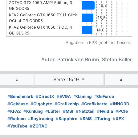
ZOTAC GTX 1060 AMP! Edition, 3
16,8
GB GDDR5
KFA2 GeForce GTX 1650 EX (1-Click
15,5
OC), 4 GB GDDR5
KFA2 GeForce GTX 1050 Ti OC, 4
14,0
GB GDDR5
Angaben in FPS (mehr ist besser)
Autor: Patrick von Brunn, Stefan Boller
«
Seite 16/19
»
#
Benchmark
#
DirectX
#
EVGA
#
Gaming
#
GeForce
#
Gehäuse
#
Gigabyte
#
Grafikchip
#
Grafikkarte
#
INNO3D
#
KFA2
#
Kühlung
#
Lüfter
#
MSI
#
Netzteil
#
Nvidia
#
PCIe
#
Radeon
#
Raytracing
#
Sapphire
#
SMS
#
Turing
#
XFX
#
YouTube
#
ZOTAC