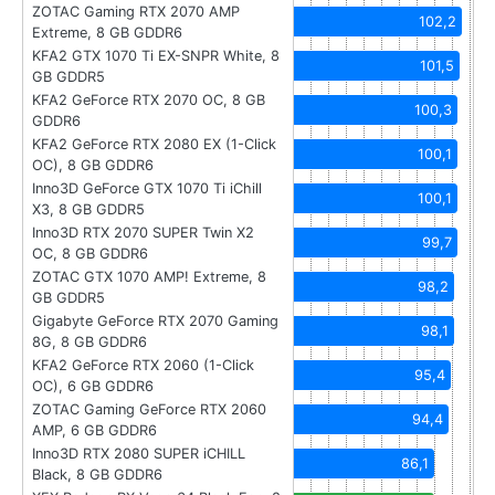
ZOTAC Gaming RTX 2070 AMP
102,2
Extreme, 8 GB GDDR6
KFA2 GTX 1070 Ti EX-SNPR White, 8
101,5
GB GDDR5
KFA2 GeForce RTX 2070 OC, 8 GB
100,3
GDDR6
KFA2 GeForce RTX 2080 EX (1-Click
100,1
OC), 8 GB GDDR6
Inno3D GeForce GTX 1070 Ti iChill
100,1
X3, 8 GB GDDR5
Inno3D RTX 2070 SUPER Twin X2
99,7
OC, 8 GB GDDR6
ZOTAC GTX 1070 AMP! Extreme, 8
98,2
GB GDDR5
Gigabyte GeForce RTX 2070 Gaming
98,1
8G, 8 GB GDDR6
KFA2 GeForce RTX 2060 (1-Click
95,4
OC), 6 GB GDDR6
ZOTAC Gaming GeForce RTX 2060
94,4
AMP, 6 GB GDDR6
Inno3D RTX 2080 SUPER iCHILL
86,1
Black, 8 GB GDDR6