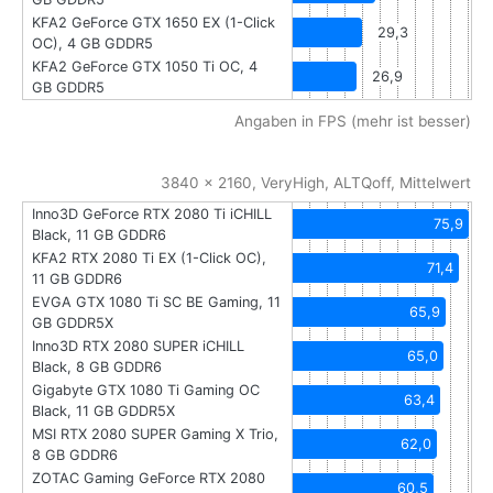
KFA2 GeForce GTX 1650 EX (1-Click
29,3
OC), 4 GB GDDR5
KFA2 GeForce GTX 1050 Ti OC, 4
26,9
GB GDDR5
Angaben in FPS (mehr ist besser)
3840 x 2160, VeryHigh, ALTQoff, Mittelwert
Inno3D GeForce RTX 2080 Ti iCHILL
75,9
Black, 11 GB GDDR6
KFA2 RTX 2080 Ti EX (1-Click OC),
71,4
11 GB GDDR6
EVGA GTX 1080 Ti SC BE Gaming, 11
65,9
GB GDDR5X
Inno3D RTX 2080 SUPER iCHILL
65,0
Black, 8 GB GDDR6
Gigabyte GTX 1080 Ti Gaming OC
63,4
Black, 11 GB GDDR5X
MSI RTX 2080 SUPER Gaming X Trio,
62,0
8 GB GDDR6
ZOTAC Gaming GeForce RTX 2080
60,5