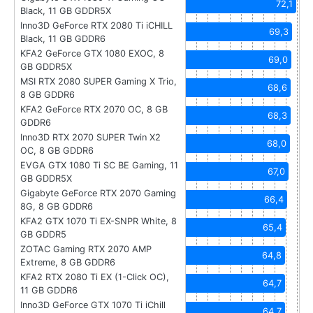
72,1
Black, 11 GB GDDR5X
Inno3D GeForce RTX 2080 Ti iCHILL
69,3
Black, 11 GB GDDR6
KFA2 GeForce GTX 1080 EXOC, 8
69,0
GB GDDR5X
MSI RTX 2080 SUPER Gaming X Trio,
68,6
8 GB GDDR6
KFA2 GeForce RTX 2070 OC, 8 GB
68,3
GDDR6
Inno3D RTX 2070 SUPER Twin X2
68,0
OC, 8 GB GDDR6
EVGA GTX 1080 Ti SC BE Gaming, 11
67,0
GB GDDR5X
Gigabyte GeForce RTX 2070 Gaming
66,4
8G, 8 GB GDDR6
KFA2 GTX 1070 Ti EX-SNPR White, 8
65,4
GB GDDR5
ZOTAC Gaming RTX 2070 AMP
64,8
Extreme, 8 GB GDDR6
KFA2 RTX 2080 Ti EX (1-Click OC),
64,7
11 GB GDDR6
Inno3D GeForce GTX 1070 Ti iChill
64,7