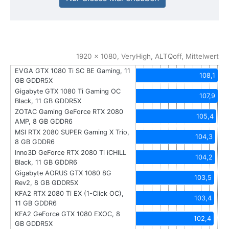
1920 x 1080, VeryHigh, ALTQoff, Mittelwert
EVGA GTX 1080 Ti SC BE Gaming, 11
108,1
GB GDDR5X
Gigabyte GTX 1080 Ti Gaming OC
107,9
Black, 11 GB GDDR5X
ZOTAC Gaming GeForce RTX 2080
105,4
AMP, 8 GB GDDR6
MSI RTX 2080 SUPER Gaming X Trio,
104,3
8 GB GDDR6
Inno3D GeForce RTX 2080 Ti iCHILL
104,2
Black, 11 GB GDDR6
Gigabyte AORUS GTX 1080 8G
103,5
Rev2, 8 GB GDDR5X
KFA2 RTX 2080 Ti EX (1-Click OC),
103,4
11 GB GDDR6
KFA2 GeForce GTX 1080 EXOC, 8
102,4
GB GDDR5X