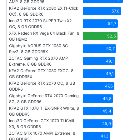
AMP, 8 GB GDDR6
KFA2 GeForce RTX 2080 EX (1-Click
57,6
OC), 8 GB GDDR6
Inno3D RTX 2070 SUPER Twin X2
52,7
OC, 8 GB GDDR6
XFX Radeon RX Vega 64 Black Fan, 8
52,5
GB HBM2
Gigabyte AORUS GTX 1080 8G
50,7
Rev2, 8 GB GDDR5X
ZOTAC Gaming RTX 2070 AMP
49,1
Extreme, 8 GB GDDR6
KFA2 GeForce GTX 1080 EXOC, 8
49,1
GB GDDR5X
KFA2 GeForce RTX 2070 OC, 8 GB
47,6
GDDR6
Gigabyte GeForce RTX 2070 Gaming
45,8
8G, 8 GB GDDR6
KFA2 GTX 1070 Ti EX-SNPR White, 8
45,4
GB GDDR5
Inno3D GeForce GTX 1070 Ti iChill
45,0
X3, 8 GB GDDR5
ZOTAC GTX 1070 AMP! Extreme, 8
41,3
GB GDDR5