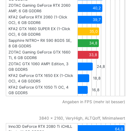
ZOTAC Gaming GeForce RTX 2060
40,2
AMP, 6 GB GDDR6
KFA2 GeForce RTX 2060 (1-Click
39,7
OC), 6 GB GDDR6
KFA2 GTX 1660 SUPER EX (1-Click
35,0
OC), 6 GB GDDR6
Sapphire NITRO+ RX 590 8GD5 SE,
34,8
8 GB GDDR5
ZOTAC Gaming GeForce GTX 1660
33,8
Ti, 6 GB GDDR6
ZOTAC GTX 1060 AMP! Edition, 3
24,8
GB GDDR5
KFA2 GeForce GTX 1650 EX (1-Click
18,8
OC), 4 GB GDDR5
KFA2 GeForce GTX 1050 Ti OC, 4
16,8
GB GDDR5
Angaben in FPS (mehr ist besser)
3840 x 2160, VeryHigh, ALTQoff, Minimalwert
Inno3D GeForce RTX 2080 Ti iCHILL
64,0