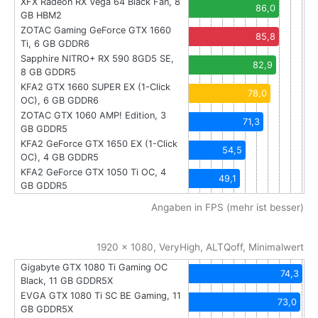
XFX Radeon RX Vega 64 Black Fan, 8
86,0
GB HBM2
ZOTAC Gaming GeForce GTX 1660
85,8
Ti, 6 GB GDDR6
Sapphire NITRO+ RX 590 8GD5 SE,
82,9
8 GB GDDR5
KFA2 GTX 1660 SUPER EX (1-Click
78,0
OC), 6 GB GDDR6
ZOTAC GTX 1060 AMP! Edition, 3
71,3
GB GDDR5
KFA2 GeForce GTX 1650 EX (1-Click
54,5
OC), 4 GB GDDR5
KFA2 GeForce GTX 1050 Ti OC, 4
49,1
GB GDDR5
Angaben in FPS (mehr ist besser)
1920 x 1080, VeryHigh, ALTQoff, Minimalwert
Gigabyte GTX 1080 Ti Gaming OC
74,3
Black, 11 GB GDDR5X
EVGA GTX 1080 Ti SC BE Gaming, 11
73,0
GB GDDR5X