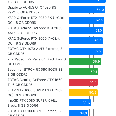
X3, 8 GB GDDR5
Gigabyte AORUS GTX 1080 8G
64,0
Rev2, 8 GB GDDR5X
KFA2 GeForce RTX 2080 EX (1-Click
62,5
OC), 8 GB GDDR6
ZOTAC Gaming GeForce RTX 2060
61,0
AMP, 6 GB GDDR6
KFA2 GeForce RTX 2060 (1-Click
60,2
OC), 6 GB GDDR6
ZOTAC GTX 1070 AMP! Extreme, 8
59,9
GB GDDR5
XFX Radeon RX Vega 64 Black Fan, 8
56,9
GB HBM2
Sapphire NITRO+ RX 590 8GD5 SE,
52,1
8 GB GDDR5
ZOTAC Gaming GeForce GTX 1660
51,4
Ti, 6 GB GDDR6
KFA2 GTX 1660 SUPER EX (1-Click
50,9
OC), 6 GB GDDR6
Inno3D RTX 2080 SUPER iCHILL
39,6
Black, 8 GB GDDR6
ZOTAC GTX 1060 AMP! Edition, 3
34,6
GB GDDR5