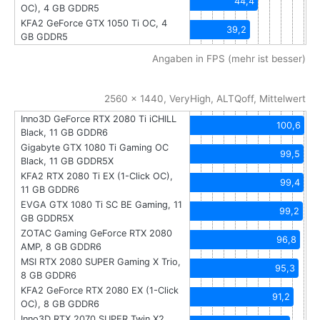
44,4
OC), 4 GB GDDR5
KFA2 GeForce GTX 1050 Ti OC, 4
39,2
GB GDDR5
Angaben in FPS (mehr ist besser)
2560 x 1440, VeryHigh, ALTQoff, Mittelwert
Inno3D GeForce RTX 2080 Ti iCHILL
100,6
Black, 11 GB GDDR6
Gigabyte GTX 1080 Ti Gaming OC
99,5
Black, 11 GB GDDR5X
KFA2 RTX 2080 Ti EX (1-Click OC),
99,4
11 GB GDDR6
EVGA GTX 1080 Ti SC BE Gaming, 11
99,2
GB GDDR5X
ZOTAC Gaming GeForce RTX 2080
96,8
AMP, 8 GB GDDR6
MSI RTX 2080 SUPER Gaming X Trio,
95,3
8 GB GDDR6
KFA2 GeForce RTX 2080 EX (1-Click
91,2
OC), 8 GB GDDR6
Inno3D RTX 2070 SUPER Twin X2