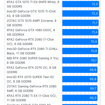
KFA2 GTX 1070 Ti EX-SNPR White, 8
72,5
GB GDDR5
Inno3D GeForce GTX 1070 Ti iChill
72,5
X3, 8 GB GDDR5
ZOTAC GTX 1070 AMP! Extreme, 8
71,7
GB GDDR5
KFA2 GeForce GTX 1080 EXOC, 8
71,4
GB GDDR5X
KFA2 GeForce RTX 2060 (1-Click
70,9
OC), 6 GB GDDR6
Inno3D GeForce RTX 2080 Ti iCHILL
70,8
Black, 11 GB GDDR6
MSI RTX 2080 SUPER Gaming X Trio,
70,1
8 GB GDDR6
KFA2 GeForce RTX 2070 OC, 8 GB
69,8
GDDR6
Inno3D RTX 2070 SUPER Twin X2
69,8
OC, 8 GB GDDR6
ZOTAC Gaming GeForce RTX 2080
69,7
AMP, 8 GB GDDR6
KFA2 RTX 2080 Ti EX (1-Click OC),
69,3
11 GB GDDR6