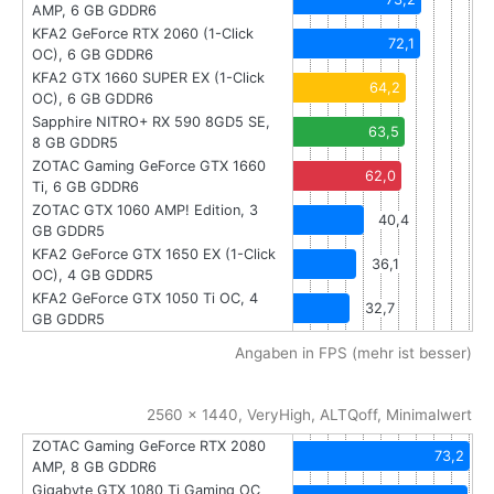
AMP, 6 GB GDDR6
KFA2 GeForce RTX 2060 (1-Click
72,1
OC), 6 GB GDDR6
KFA2 GTX 1660 SUPER EX (1-Click
64,2
OC), 6 GB GDDR6
Sapphire NITRO+ RX 590 8GD5 SE,
63,5
8 GB GDDR5
ZOTAC Gaming GeForce GTX 1660
62,0
Ti, 6 GB GDDR6
ZOTAC GTX 1060 AMP! Edition, 3
40,4
GB GDDR5
KFA2 GeForce GTX 1650 EX (1-Click
36,1
OC), 4 GB GDDR5
KFA2 GeForce GTX 1050 Ti OC, 4
32,7
GB GDDR5
Angaben in FPS (mehr ist besser)
2560 x 1440, VeryHigh, ALTQoff, Minimalwert
ZOTAC Gaming GeForce RTX 2080
73,2
AMP, 8 GB GDDR6
Gigabyte GTX 1080 Ti Gaming OC