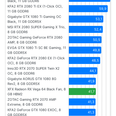
Black, 11 GB GDDR6
KFA2 RTX 2080 Ti EX (1-Click OC),
59,9
11 GB GDDR6
Gigabyte GTX 1080 Ti Gaming OC
53,1
Black, 11 GB GDDR5X
MSI RTX 2080 SUPER Gaming X Trio,
52,4
8 GB GDDR6
ZOTAC Gaming GeForce RTX 2080
50,5
AMP, 8 GB GDDR6
EVGA GTX 1080 Ti SC BE Gaming, 11
49,8
GB GDDR5X
KFA2 GeForce RTX 2080 EX (1-Click
48,5
OC), 8 GB GDDR6
Inno3D RTX 2070 SUPER Twin X2
44,1
OC, 8 GB GDDR6
Gigabyte AORUS GTX 1080 8G
41,9
Rev2, 8 GB GDDR5X
XFX Radeon RX Vega 64 Black Fan, 8
41,7
GB HBM2
ZOTAC Gaming RTX 2070 AMP
41,3
Extreme, 8 GB GDDR6
KFA2 GeForce GTX 1080 EXOC, 8
41,3
GB GDDR5X