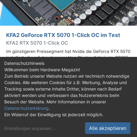
KFA2 GeForce RTX 5070 1-Click OC im Test
KFA2 RTX 5070 1-Click OC
Im günstigeren Preissegment hat Nvidia die GeForce RTX 5070
installiert, die auf der abgespeckten Blackwell-Variante GB205
Datenschutzhinweis
basiert. Wir haben uns ein Custom-Design von Hersteller KFA2
Willkommen beim Hardware-Magazin!
im Test genauer angesehen.
Zum Betrieb unserer Website nutzen wir technisch notwendige
Cookies. Alle weiteren Cookies für z.B. Werbung, Analyse und
Impressum
|
Kontakt
|
Jobs
|
Datenschutz
|
Tracking sowie externe Inhalte Dritter, können nach Bedarf
Consent‑Einstellungen
|
Haftungsausschluss
aktiviert werden und verbessern das Nutzererlebnis beim
Besuch der Website. Mehr Informationen in unserer
Feed
Facebook
YouTube
TikTok
Datenschutzerklärung
.
Ein Widerruf der Einwilligung ist jederzeit möglich.
Twitch
Discord
Alle akzeptieren
Einstellungen anpassen
...
© Copyright 2001 - 2026 Hardware-Magazin