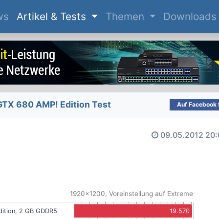
(current)
ws
Artikel & Tests
Themen
Downloads
TX 680 AMP! Edition Test
Auf Facebook t
09.05.2012
20:
1920x1200, Voreinstellung auf Extreme
ition, 2 GB GDDR5
19.570