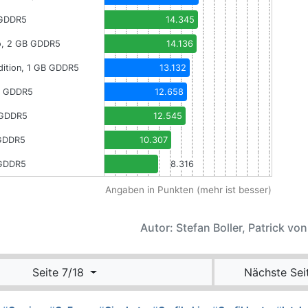
 GDDR5
14.345
o, 2 GB GDDR5
14.136
ition, 1 GB GDDR5
13.132
B GDDR5
12.658
 GDDR5
12.545
 GDDR5
10.307
 GDDR5
8.316
Angaben in Punkten (mehr ist besser)
Autor: Stefan Boller, Patrick vo
Seite 7/18
Nächste Sei