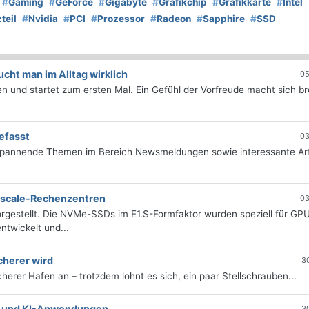
#
Gaming
#
GeForce
#
Gigabyte
#
Grafikchip
#
Grafikkarte
#
Intel
teil
#
Nvidia
#
PCI
#
Prozessor
#
Radeon
#
Sapphire
#
SSD
ht man im Alltag wirklich
05
 und startet zum ersten Mal. Ein Gefühl der Vorfreude macht sich bre
efasst
03
 spannende Themen im Bereich Newsmeldungen sowie interessante Art
erscale-Rechenzentren
03
rgestellt. Die NVMe-SSDs im E1.S-Formfaktor wurden speziell für GP
twickelt und...
cherer wird
3
icherer Hafen an – trotzdem lohnt es sich, ein paar Stellschrauben...
e- und KI-Anwendungen
3