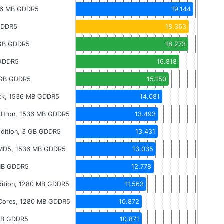
36 MB GDDR5
19.144
GDDR5
18.363
 GB GDDR5
18.273
 GDDR5
16.818
 GB GDDR5
15.150
ock, 1536 MB GDDR5
14.081
ition, 1536 MB GDDR5
13.493
dition, 3 GB GDDR5
13.431
MD5, 1536 MB GDDR5
13.035
MB GDDR5
12.778
ition, 1280 MB GDDR5
11.563
Cores, 1280 MB GDDR5
10.872
MB GDDR5
10.871