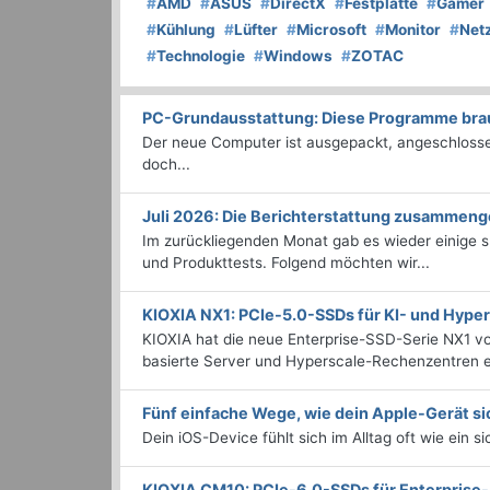
#
AMD
#
ASUS
#
DirectX
#
Festplatte
#
Gamer
#
Kühlung
#
Lüfter
#
Microsoft
#
Monitor
#
Netz
#
Technologie
#
Windows
#
ZOTAC
PC-Grundausstattung: Diese Programme brauc
Der neue Computer ist ausgepackt, angeschlossen
doch...
Juli 2026: Die Bericht­erstattung zusammeng
Im zurückliegenden Monat gab es wieder einige
und Produkttests. Folgend möchten wir...
KIOXIA NX1: PCIe-5.0-SSDs für KI- und Hyp
KIOXIA hat die neue Enterprise-SSD-Serie NX1 vo
basierte Server und Hyperscale-Rechenzentren en
Fünf einfache Wege, wie dein Apple-Gerät si
Dein iOS-Device fühlt sich im Alltag oft wie ein s
KIOXIA CM10: PCIe-6.0-SSDs für Enterpris