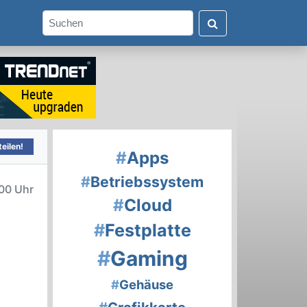
eilen!
#
Apps
#
Betriebssystem
00 Uhr
#
Cloud
#
Festplatte
#
Gaming
#
Gehäuse