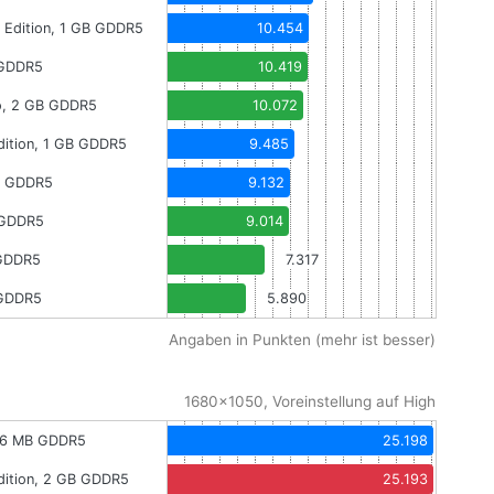
Edition, 1 GB GDDR5
10.454
 GDDR5
10.419
o, 2 GB GDDR5
10.072
ition, 1 GB GDDR5
9.485
B GDDR5
9.132
 GDDR5
9.014
 GDDR5
7.317
 GDDR5
5.890
Angaben in Punkten (mehr ist besser)
1680x1050, Voreinstellung auf High
36 MB GDDR5
25.198
ition, 2 GB GDDR5
25.193