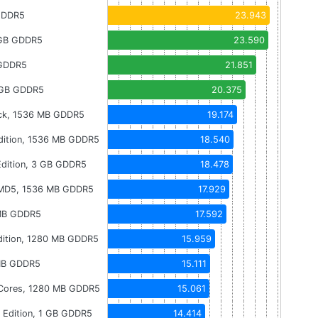
GDDR5
23.943
 GB GDDR5
23.590
 GDDR5
21.851
 GB GDDR5
20.375
ock, 1536 MB GDDR5
19.174
ition, 1536 MB GDDR5
18.540
dition, 3 GB GDDR5
18.478
MD5, 1536 MB GDDR5
17.929
MB GDDR5
17.592
ition, 1280 MB GDDR5
15.959
MB GDDR5
15.111
Cores, 1280 MB GDDR5
15.061
Edition, 1 GB GDDR5
14.414