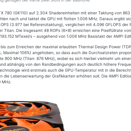
ng genügen der Karte zwei Slots in der Bauhöhe.
GTX 780 (GK110) auf 2.304 Shadereinheiten mit einer Taktung von 86
hlen nach und taktet die GPU mit flotten 1.006 MHz. Daraus ergibt si
LOPS (3.977 bei Referenztaktung), verglichen mit 4.096 GFLOPS der
 Titan. Die insgesamt 48 ROPs (6x8) erreichen eine Pixelfüllrate von
n 193.152 MTexel/s – ausgehend von 1.006 MHz Basistakt der AMP! Edit
bis zum Erreichen der maximal erlaubten Thermal Design Power (TDP
%, Maximal 106%) angehoben, so dass auch die Durchsatzraten propor
te 900 MHz (Titan: 876 MHz), wobei es sich hierbei vielmehr um eine
is und abhängig von den Randbedingungen auch deutlich höhere Frequ
Technologie wird erstmals auch die GPU-Temperatur mit in die Berec
 die Lebenserwartung der Grafikkarten erhöhen soll. Die AMP! Editio
9 MHz.