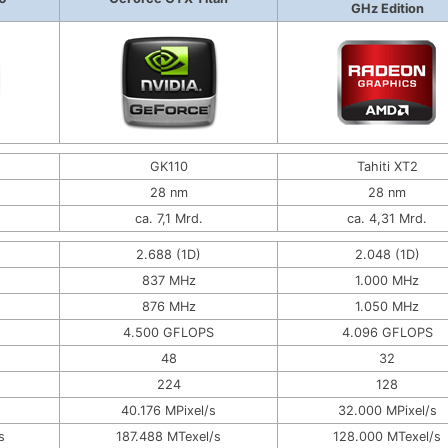
GHz Edition
GK110
Tahiti XT2
28 nm
28 nm
ca. 7,1 Mrd.
ca. 4,31 Mrd.
2.688 (1D)
2.048 (1D)
837 MHz
1.000 MHz
876 MHz
1.050 MHz
4.500 GFLOPS
4.096 GFLOPS
48
32
224
128
40.176 MPixel/s
32.000 MPixel/s
s
187.488 MTexel/s
128.000 MTexel/s