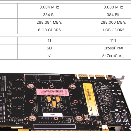
3.004 MHz
3.000 MHz
384 Bit
384 Bit
288.384 MB/s
288.000 MB/s
6 GB GDDR5
3 GB GDDR5
11
11.1
SLI
CrossFireX
√
√ (ZeroCore)