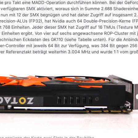
die pro Takt eine MADD-Operation durchführen können. Bei der GeFo
ch verfügbaren SMX aktiviert, woraus sich in Summe 2.688 Shadereinhe
 nun mit 12 der SMX begnügen und hat daher Zugriff auf insgesamt 2
recision-ALUs (FP32), hat Nvidia auch 64 Double-Precision-Kerne (F
mt 768 Einheiten. Jeder dieser SMX hat Zugriff auf 16 TMUs (Texture 
r Einheiten ergibt. Von vier auf sechs angewachsene ROP-Cluster mit 
echnischen Eckdaten des GK110 (siehe Tabelle unten). Für die Anbin
Controller mit jeweils 64 Bit zur Verfügung, was 384 Bit gegen 256 
Der Referenztakt beträgt weiterhin 3.004 MHz und wurde 1:1 vom gro