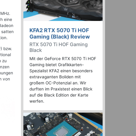
3 MHz.
ch eine
 Radeon
KFA2 RTX 5070 Ti HOF
 satten
Gaming (Black) Review
ion.
RTX 5070 Ti HOF Gaming
) bzw.
Black
tional
Mit der GeForce RTX 5070 Ti HOF
n zu
Gaming bietet Grafikkarten-
enzen
Spezialist KFA2 einen besonders
hnungen
extravaganten Boliden mit
n von
großem OC-Potenzial an. Wir
durften im Praxistest einen Blick
auf die Black Edition der Karte
werfen.