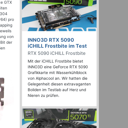
rce GTX
iten
.304
P64) pro
Mapping
jeweils
dung von
INNO3D RTX 5090
Bit der
iCHILL Frostbite im Test
ßen
RTX 5090 iCHILL Frostbite
Mit der iCHILL Frostbite bietet
INNO3D eine GeForce RTX 5090
Grafikkarte mit Wasserkühlblock
von Alphacool an. Wir hatten die
Gelegenheit diesen extravaganten
Boliden im Testlab auf Herz und
Nieren zu prüfen.