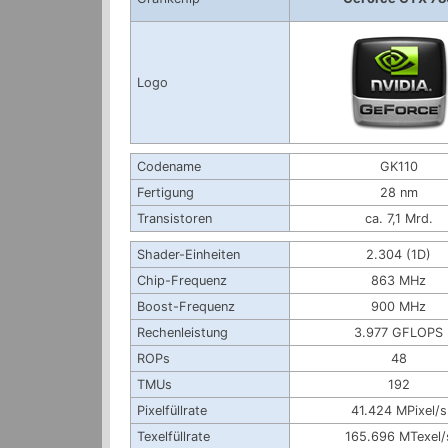
Logo
Codename
GK110
Fertigung
28 nm
Transistoren
ca. 7,1 Mrd.
Shader-Einheiten
2.304 (1D)
Chip-Frequenz
863 MHz
Boost-Frequenz
900 MHz
Rechenleistung
3.977 GFLOPS
ROPs
48
TMUs
192
Pixelfüllrate
41.424 MPixel/s
Texelfüllrate
165.696 MTexel/