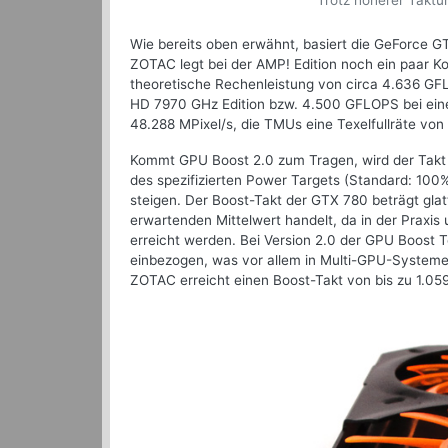
Trotz höherer Taktu
Wie bereits oben erwähnt, basiert die GeForce 
ZOTAC legt bei der AMP! Edition noch ein paar Ko
theoretische Rechenleistung von circa 4.636 GF
HD 7970 GHz Edition bzw. 4.500 GFLOPS bei einer
48.288 MPixel/s, die TMUs eine Texelfullräte vo
Kommt GPU Boost 2.0 zum Tragen, wird der Takt 
des spezifizierten Power Targets (Standard: 100
steigen. Der Boost-Takt der GTX 780 beträgt glat
erwartenden Mittelwert handelt, da in der Prax
erreicht werden. Bei Version 2.0 der GPU Boost 
einbezogen, was vor allem in Multi-GPU-Systemen
ZOTAC erreicht einen Boost-Takt von bis zu 1.05