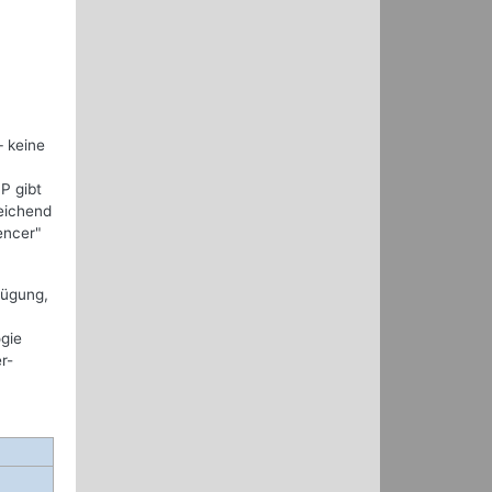
– keine
n
P gibt
eichend
encer"
fügung,
ogie
r-