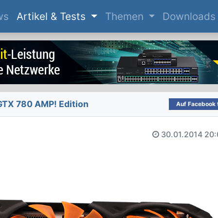
(current)
ws
Artikel & Tests
Themen
Downloads
TX 780 AMP! Edition
Auf Facebook t
30.01.2014
20: