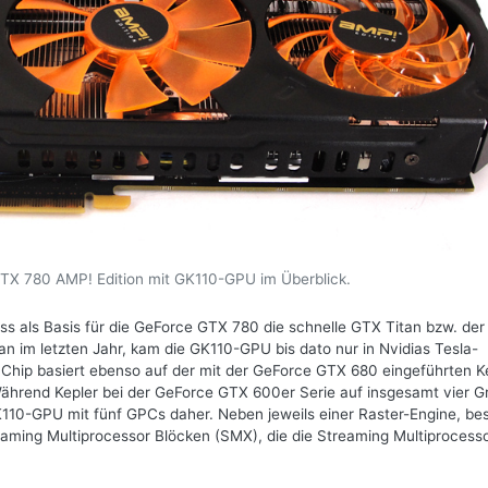
X 780 AMP! Edition mit GK110-GPU im Überblick.
ss als Basis für die GeForce GTX 780 die schnelle GTX Titan bzw. de
tan im letzten Jahr, kam die GK110-GPU bis dato nur in Nvidias Tesla-
Chip basiert ebenso auf der mit der GeForce GTX 680 eingeführten K
 Während Kepler bei der GeForce GTX 600er Serie auf insgesamt vier G
110-GPU mit fünf GPCs daher. Neben jeweils einer Raster-Engine, be
eaming Multiprocessor Blöcken (SMX), die die Streaming Multiprocess