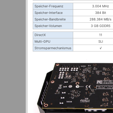
Speicher-Frequenz
3.004 MHz
Speicher-Interface
384 Bit
Speicher-Bandbreite
288.384 MB/s
Speicher-Volumen
3 GB GDDR5
DirectX
11
Multi-GPU
SLI
Stromsparmechanismus
√