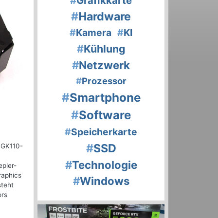
#
Grafikkarte
#
Hardware
#
Kamera
#
KI
#
Kühlung
#
Netzwerk
#
Prozessor
#
Smartphone
#
Software
#
Speicherkarte
#
SSD
r GK110-
#
Technologie
epler-
raphics
#
Windows
steht
ors