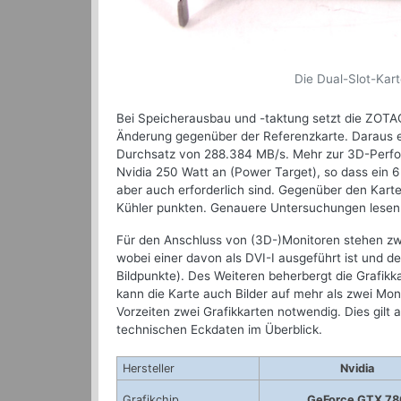
Die Dual-Slot-Kart
Bei Speicherausbau und -taktung setzt die ZOTA
Änderung gegenüber der Referenzkarte. Daraus er
Durchsatz von 288.384 MB/s. Mehr zur 3D-Perfor
Nvidia 250 Watt an (Power Target), so dass ein 
aber auch erforderlich sind. Gegenüber den Kart
Kühler punkten. Genauere Untersuchungen lesen
Für den Anschluss von (3D-)Monitoren stehen zwe
wobei einer davon als DVI-I ausgeführt ist und d
Bildpunkte). Des Weiteren beherbergt die Grafikk
kann die Karte auch Bilder auf mehr als zwei Moni
Vorzeiten zwei Grafikkarten notwendig. Dies gilt 
technischen Eckdaten im Überblick.
Hersteller
Nvidia
Grafikchip
GeForce GTX 78