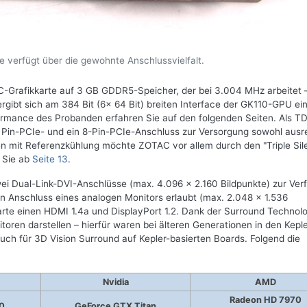
e verfügt über die gewohnte Anschlussvielfalt.
C-Grafikkarte auf 3 GB GDDR5-Speicher, der bei 3.004 MHz arbeitet 
gibt sich am 384 Bit (6x 64 Bit) breiten Interface der GK110-GPU ei
mance des Probanden erfahren Sie auf den folgenden Seiten. Als TD
6 Pin-PCIe- und ein 8-Pin-PCIe-Anschluss zur Versorgung sowohl ausr
en mit Referenzkühlung möchte ZOTAC vor allem durch den "Triple Sil
 Sie ab
Seite 13
.
i Dual-Link-DVI-Anschlüsse (max. 4.096 x 2.160 Bildpunkte) zur Ver
en Anschluss eines analogen Monitors erlaubt (max. 2.048 x 1.536
arte einen HDMI 1.4a und DisplayPort 1.2. Dank der Surround Technol
toren darstellen – hierfür waren bei älteren Generationen in den Keple
auch für 3D Vision Surround auf Kepler-basierten Boards. Folgend die
Nvidia
AMD
Radeon HD 7970
0
GeForce GTX Titan