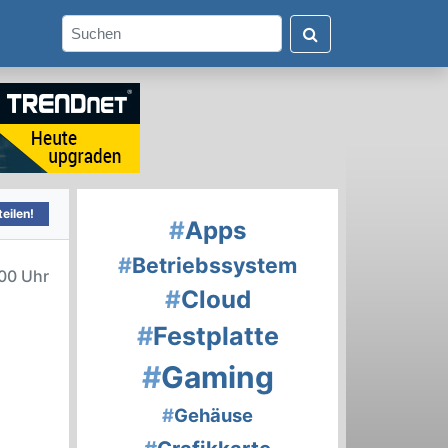
eilen!
#
Apps
#
Betriebssystem
00 Uhr
#
Cloud
#
Festplatte
#
Gaming
#
Gehäuse