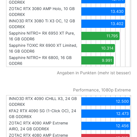
GDDR6X
ZOTAC RTX 3080 AMP Holo, 10 GB
13.430
GDDR6X
INNO3D RTX 3080 Ti X3 OC, 12 GB
13.402
GDDR6X
Sapphire NITRO+ RX 6950 XT Pure,
11.795
16 GB GDDR6
Sapphire TOXIC RX 6900 XT Limited,
10.314
16 GB GDDR6
Sapphire NITRO+ RX 6800, 16 GB
9.991
GDDR6
Angaben in Punkten (mehr ist besser)
Performance, 1080p Extreme
INNO3D RTX 4090 iCHILL X3, 24 GB
12.500
GDDR6X
KFA2 RTX 4090 SG (1-Click OC), 24
12.473
GB GDDR6X
ZOTAC RTX 4090 AMP Extreme
12.456
AIRO, 24 GB GDDR6X
ZOTAC RTX 4080 AMP Extreme