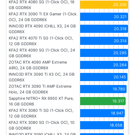
KFA2 RTX 4080 SG (1-Click OC), 16
20.336
GB GDDR6X
KFA2 RTX 3090 Ti EX Gamer (1-Click
20.321
OC), 24 GB GDDR6X
INNO3D RTX 4090 iCHILL X3, 24 GB
20.318
GDDR6X
KFA2 RTX 4070 Ti SG (1-Click OC),
20.314
12 GB GDDR6X
KFA2 RTX 4090 SG (1-Click OC), 24
20.295
GB GDDR6X
ZOTAC RTX 4090 AMP Extreme
20.264
AIRO, 24 GB GDDR6X
INNO3D RTX 3090 Ti X3 OC, 24 GB
20.145
GDDR6X
ZOTAC RTX 3090 Ti AMP Extreme
19.780
Holo, 24 GB GDDR6X
Sapphire NITRO+ RX 6950 XT Pure,
19.317
16 GB GDDR6
KFA2 RTX 3080 Ti SG (1-Click OC),
18.947
12 GB GDDR6X
KFA2 RTX 3080 SG (1-Click OC), 10
18.658
GB GDDR6X
INNO3D RTX 3090 iCHILL X3, 24 GB