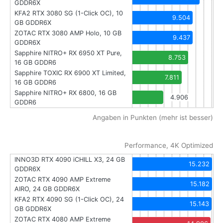
GDDR6X
KFA2 RTX 3080 SG (1-Click OC), 10
9.504
GB GDDR6X
ZOTAC RTX 3080 AMP Holo, 10 GB
9.437
GDDR6X
Sapphire NITRO+ RX 6950 XT Pure,
8.753
16 GB GDDR6
Sapphire TOXIC RX 6900 XT Limited,
7.811
16 GB GDDR6
Sapphire NITRO+ RX 6800, 16 GB
4.906
GDDR6
Angaben in Punkten (mehr ist besser)
Performance, 4K Optimized
INNO3D RTX 4090 iCHILL X3, 24 GB
15.232
GDDR6X
ZOTAC RTX 4090 AMP Extreme
15.182
AIRO, 24 GB GDDR6X
KFA2 RTX 4090 SG (1-Click OC), 24
15.143
GB GDDR6X
ZOTAC RTX 4080 AMP Extreme