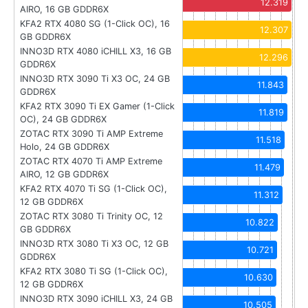
12.319
AIRO, 16 GB GDDR6X
KFA2 RTX 4080 SG (1-Click OC), 16
12.307
GB GDDR6X
INNO3D RTX 4080 iCHILL X3, 16 GB
12.296
GDDR6X
INNO3D RTX 3090 Ti X3 OC, 24 GB
11.843
GDDR6X
KFA2 RTX 3090 Ti EX Gamer (1-Click
11.819
OC), 24 GB GDDR6X
ZOTAC RTX 3090 Ti AMP Extreme
11.518
Holo, 24 GB GDDR6X
ZOTAC RTX 4070 Ti AMP Extreme
11.479
AIRO, 12 GB GDDR6X
KFA2 RTX 4070 Ti SG (1-Click OC),
11.312
12 GB GDDR6X
ZOTAC RTX 3080 Ti Trinity OC, 12
10.822
GB GDDR6X
INNO3D RTX 3080 Ti X3 OC, 12 GB
10.721
GDDR6X
KFA2 RTX 3080 Ti SG (1-Click OC),
10.630
12 GB GDDR6X
INNO3D RTX 3090 iCHILL X3, 24 GB
10.505