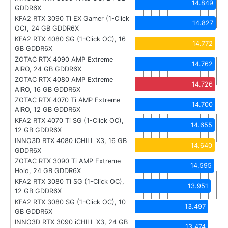
14.849
GDDR6X
KFA2 RTX 3090 Ti EX Gamer (1-Click
14.827
OC), 24 GB GDDR6X
KFA2 RTX 4080 SG (1-Click OC), 16
14.772
GB GDDR6X
ZOTAC RTX 4090 AMP Extreme
14.762
AIRO, 24 GB GDDR6X
ZOTAC RTX 4080 AMP Extreme
14.726
AIRO, 16 GB GDDR6X
ZOTAC RTX 4070 Ti AMP Extreme
14.700
AIRO, 12 GB GDDR6X
KFA2 RTX 4070 Ti SG (1-Click OC),
14.655
12 GB GDDR6X
INNO3D RTX 4080 iCHILL X3, 16 GB
14.640
GDDR6X
ZOTAC RTX 3090 Ti AMP Extreme
14.595
Holo, 24 GB GDDR6X
KFA2 RTX 3080 Ti SG (1-Click OC),
13.951
12 GB GDDR6X
KFA2 RTX 3080 SG (1-Click OC), 10
13.497
GB GDDR6X
INNO3D RTX 3090 iCHILL X3, 24 GB
13.474