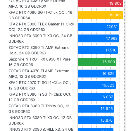
ZOTAC RTX 4080 AMP Extreme
19.809
AIRO, 16 GB GDDR6X
KFA2 RTX 4080 SG (1-Click OC), 16
19.809
GB GDDR6X
KFA2 RTX 3090 Ti EX Gamer (1-Click
17.981
OC), 24 GB GDDR6X
INNO3D RTX 3090 Ti X3 OC, 24 GB
17.963
GDDR6X
ZOTAC RTX 3090 Ti AMP Extreme
17.516
Holo, 24 GB GDDR6X
Sapphire NITRO+ RX 6950 XT Pure,
16.900
16 GB GDDR6
ZOTAC RTX 4070 Ti AMP Extreme
16.826
AIRO, 12 GB GDDR6X
KFA2 RTX 4070 Ti SG (1-Click OC),
16.623
12 GB GDDR6X
KFA2 RTX 3080 Ti SG (1-Click OC),
16.037
12 GB GDDR6X
ZOTAC RTX 3080 Ti Trinity OC, 12
15.945
GB GDDR6X
INNO3D RTX 3080 Ti X3 OC, 12 GB
15.870
GDDR6X
INNO3D RTX 3090 iCHILL X3, 24 GB