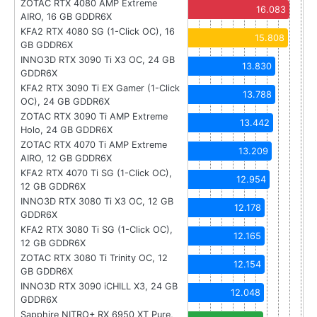
ZOTAC RTX 4080 AMP Extreme
16.083
AIRO, 16 GB GDDR6X
KFA2 RTX 4080 SG (1-Click OC), 16
15.808
GB GDDR6X
INNO3D RTX 3090 Ti X3 OC, 24 GB
13.830
GDDR6X
KFA2 RTX 3090 Ti EX Gamer (1-Click
13.788
OC), 24 GB GDDR6X
ZOTAC RTX 3090 Ti AMP Extreme
13.442
Holo, 24 GB GDDR6X
ZOTAC RTX 4070 Ti AMP Extreme
13.209
AIRO, 12 GB GDDR6X
KFA2 RTX 4070 Ti SG (1-Click OC),
12.954
12 GB GDDR6X
INNO3D RTX 3080 Ti X3 OC, 12 GB
12.178
GDDR6X
KFA2 RTX 3080 Ti SG (1-Click OC),
12.165
12 GB GDDR6X
ZOTAC RTX 3080 Ti Trinity OC, 12
12.154
GB GDDR6X
INNO3D RTX 3090 iCHILL X3, 24 GB
12.048
GDDR6X
Sapphire NITRO+ RX 6950 XT Pure,