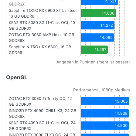
15.621
GDDR6X
Sapphire TOXIC RX 6900 XT Limited,
14.836
16 GB GDDR6
KFA2 RTX 3080 SG (1-Click OC), 10
14.272
GB GDDR6X
ZOTAC RTX 3080 AMP Holo, 10 GB
14.085
GDDR6X
Sapphire NITRO+ RX 6800, 16 GB
11.467
GDDR6
Angaben in Punkten (mehr ist besser)
OpenGL
Performance, 1080p Medium
ZOTAC RTX 3080 Ti Trinity OC, 12
15.065
GB GDDR6X
INNO3D RTX 4090 iCHILL X3, 24 GB
14.938
GDDR6X
KFA2 RTX 4090 SG (1-Click OC), 24
14.900
GB GDDR6X
INNO3D RTX 3090 Ti X3 OC, 24 GB