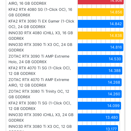
14.906
AIRO, 16 GB GDDR6X
KFA2 RTX 4080 SG (1-Click OC), 16
14.856
GB GDDR6X
KFA2 RTX 3090 Ti EX Gamer (1-Click
14.842
OC), 24 GB GDDR6X
INNO3D RTX 4080 iCHILL X3, 16 GB
14.838
GDDR6X
INNO3D RTX 3090 Ti X3 OC, 24 GB
14.816
GDDR6X
ZOTAC RTX 3090 Ti AMP Extreme
14.530
Holo, 24 GB GDDR6X
KFA2 RTX 4070 Ti SG (1-Click OC),
14.388
12 GB GDDR6X
ZOTAC RTX 4070 Ti AMP Extreme
14.268
AIRO, 12 GB GDDR6X
ZOTAC RTX 3080 Ti Trinity OC, 12
14.260
GB GDDR6X
KFA2 RTX 3080 Ti SG (1-Click OC),
14.099
12 GB GDDR6X
INNO3D RTX 3090 iCHILL X3, 24 GB
13.480
GDDR6X
INNO3D RTX 3080 Ti X3 OC, 12 GB
13.177