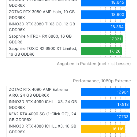
18.645
GDDR6X
ZOTAC RTX 3080 AMP Holo, 10 GB
18.600
GDDR6X
INNO3D RTX 3080 Ti X3 OC, 12 GB
18.364
GDDR6X
Sapphire NITRO+ RX 6800, 16 GB
17.321
GDDR6
Sapphire TOXIC RX 6900 XT Limited,
17.126
16 GB GDDR6
Angaben in Punkten (mehr ist besser)
Performance, 1080p Extreme
ZOTAC RTX 4090 AMP Extreme
17.964
AIRO, 24 GB GDDR6X
INNO3D RTX 4090 iCHILL X3, 24 GB
17.918
GDDR6X
KFA2 RTX 4090 SG (1-Click OC), 24
17.733
GB GDDR6X
INNO3D RTX 4080 iCHILL X3, 16 GB
16.116
GDDR6X