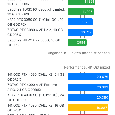
11.891
16 GB GDDR6
Sapphire TOXIC RX 6900 XT Limited,
11.205
16 GB GDDR6
KFA2 RTX 3080 SG (1-Click OC), 10
10.755
GB GDDR6X
ZOTAC RTX 3080 AMP Holo, 10 GB
10.719
GDDR6X
Sapphire NITRO+ RX 6800, 16 GB
7.984
GDDR6
Angaben in Punkten (mehr ist besser)
Performance, 4K Optimized
INNO3D RTX 4090 iCHILL X3, 24 GB
20.439
GDDR6X
ZOTAC RTX 4090 AMP Extreme
20.383
AIRO, 24 GB GDDR6X
KFA2 RTX 4090 SG (1-Click OC), 24
20.380
GB GDDR6X
INNO3D RTX 4080 iCHILL X3, 16 GB
19.887
GDDR6X