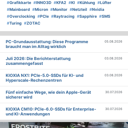
#
Grafikkarte
#
INNO3D
#
KFA2
#
KI
#
Kühlung
#
Lüfter
#
Mainboard
#
Micron
#
Monitor
#
Netzteil
#
Nvidia
#
Overclocking
#
PCIe
#
Raytracing
#
Sapphire
#
SMS
#
Turing
#
ZOTAC
PC-Grundausstattung: Diese Programme
05.08.2026
braucht man im Alltag wirklich
Juli 2026: Die Bericht­erstattung
03.08.2026
zusammengefasst
KIOXIA NX1: PCIe-5.0-SSDs für KI- und
03.08.2026
Hyperscale-Rechenzentren
Fünf einfache Wege, wie dein Apple-Gerät
30.07.2026
sicherer wird
KIOXIA CM10: PCIe-6.0-SSDs für Enterprise-
30.07.2026
und KI-Anwendungen