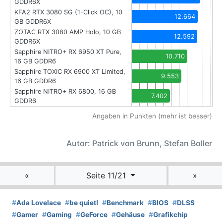
GDDR6X
KFA2 RTX 3080 SG (1-Click OC), 10
12.664
GB GDDR6X
ZOTAC RTX 3080 AMP Holo, 10 GB
12.592
GDDR6X
Sapphire NITRO+ RX 6950 XT Pure,
10.710
16 GB GDDR6
Sapphire TOXIC RX 6900 XT Limited,
9.553
16 GB GDDR6
Sapphire NITRO+ RX 6800, 16 GB
7.402
GDDR6
Angaben in Punkten (mehr ist besser)
Autor: Patrick von Brunn, Stefan Boller
«
Seite 11/21
»
#
Ada Lovelace
#
be quiet!
#
Benchmark
#
BIOS
#
DLSS
#
Gamer
#
Gaming
#
GeForce
#
Gehäuse
#
Grafikchip