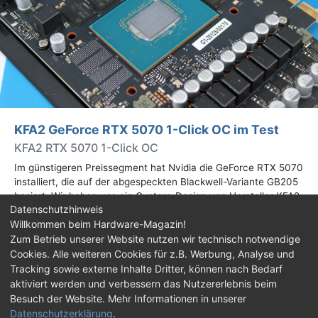
KFA2 GeForce RTX 5070 1-Click OC im Test
KFA2 RTX 5070 1-Click OC
Im günstigeren Preissegment hat Nvidia die GeForce RTX 5070
installiert, die auf der abgespeckten Blackwell-Variante GB205
basiert. Wir haben uns ein Custom-Design von Hersteller KFA2
Datenschutzhinweis
im Test genauer angesehen.
Willkommen beim Hardware-Magazin!
Zum Betrieb unserer Website nutzen wir technisch notwendige
Cookies. Alle weiteren Cookies für z.B. Werbung, Analyse und
Impressum
|
Kontakt
|
Jobs
|
Datenschutz
|
Consent‑Einstellungen
|
Haftungsausschluss
Tracking sowie externe Inhalte Dritter, können nach Bedarf
aktiviert werden und verbessern das Nutzererlebnis beim
Feed
Facebook
YouTube
TikTok
Besuch der Website. Mehr Informationen in unserer
Datenschutzerklärung
.