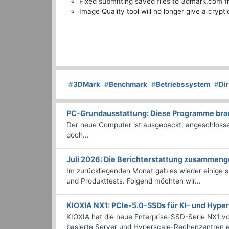
Fixed submitting saved files to 3dmark.com 
Image Quality tool will no longer give a crypti
#
3DMark
#
Benchmark
#
Betriebssystem
#
Di
PC-Grundausstattung: Diese Programme brauc
Der neue Computer ist ausgepackt, angeschlossen
doch...
Juli 2026: Die Bericht­erstattung zusammeng
Im zurückliegenden Monat gab es wieder einige
und Produkttests. Folgend möchten wir...
KIOXIA NX1: PCIe-5.0-SSDs für KI- und Hyp
KIOXIA hat die neue Enterprise-SSD-Serie NX1 vo
basierte Server und Hyperscale-Rechenzentren en