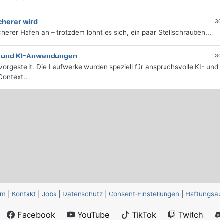
cherer wird
3
icherer Hafen an – trotzdem lohnt es sich, ein paar Stellschrauben...
e- und KI-Anwendungen
3
orgestellt. Die Laufwerke wurden speziell für anspruchsvolle KI- und
ontext...
um
|
Kontakt
|
Jobs
|
Datenschutz
|
Consent‑Einstellungen
|
Haftungsa
Facebook
YouTube
TikTok
Twitch