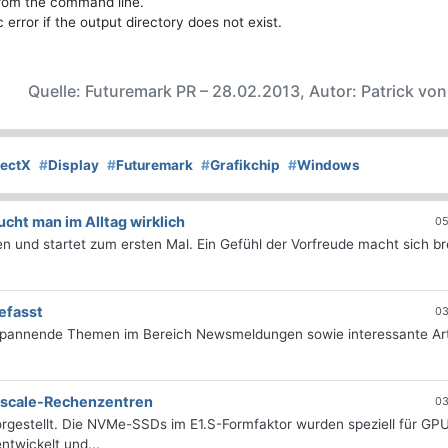
from the command line.
c error if the output directory does not exist.
Quelle: Futuremark PR – 28.02.2013, Autor: Patrick vo
rectX
#
Display
#
Futuremark
#
Grafikchip
#
Windows
ht man im Alltag wirklich
05
 und startet zum ersten Mal. Ein Gefühl der Vorfreude macht sich bre
efasst
03
 spannende Themen im Bereich Newsmeldungen sowie interessante Art
erscale-Rechenzentren
03
rgestellt. Die NVMe-SSDs im E1.S-Formfaktor wurden speziell für GP
twickelt und...