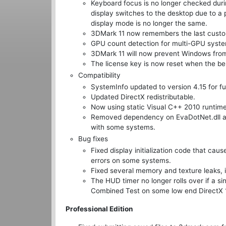
Keyboard focus is no longer checked duri
display switches to the desktop due to a 
display mode is no longer the same.
3DMark 11 now remembers the last custo
GPU count detection for multi-GPU system
3DMark 11 will now prevent Windows from 
The license key is now reset when the ben
Compatibility
SystemInfo updated to version 4.15 for fu
Updated DirectX redistributable.
Now using static Visual C++ 2010 runtime l
Removed dependency on EvaDotNet.dll and
with some systems.
Bug fixes
Fixed display initialization code that 
errors on some systems.
Fixed several memory and texture leaks, i
The HUD timer no longer rolls over if a si
Combined Test on some low end DirectX 1
Professional Edition