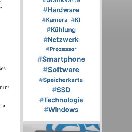
#
Grafikkarte
e
he
#
Hardware
#
Kamera
#
KI
#
Kühlung
#
Netzwerk
#
Prozessor
#
Smartphone
#
Software
ues
#
Speicherkarte
ABLE"
#
SSD
#
Technologie
the
#
Windows