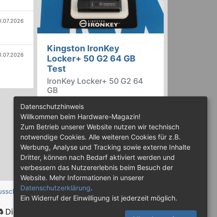
0.07.2026
Kingston IronKey
0.07.2026
Locker+ 50 G2 64 GB
Test
IronKey Locker+ 50 G2 64
GB
Der IronKey Locker+ 50 G2 von
Datenschutzhinweis
Kingston ist ein USB-
Willkommen beim Hardware-Magazin!
Flashspeicher mit 256 Bit starker
Zum Betrieb unserer Website nutzen wir technisch
AES-HW-Verschlüsselung im XTS-
notwendige Cookies. Alle weiteren Cookies für z.B.
Modus. Wir haben das 64-GB-
Werbung, Analyse und Tracking sowie externe Inhalte
Modell im Praxistest genauer
Dritter, können nach Bedarf aktiviert werden und
begutachtet.
verbessern das Nutzererlebnis beim Besuch der
Website. Mehr Informationen in unserer
Datenschutzerklärung
.
usschluss
Ein Widerruf der Einwilligung ist jederzeit möglich.
Discord