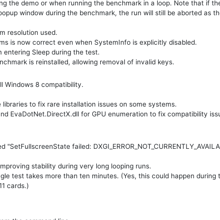
ng the demo or when running the benchmark in a loop. Note that if th
popup window during the benchmark, the run will still be aborted as t
m resolution used.
s is now correct even when SystemInfo is explicitly disabled.
entering Sleep during the test.
chmark is reinstalled, allowing removal of invalid keys.
ll Windows 8 compatibility.
ibraries to fix rare installation issues on some systems.
 EvaDotNet.DirectX.dll for GPU enumeration to fix compatibility iss
caused "SetFullscreenState failed: DXGI_ERROR_NOT_CURRENTLY_AVAIL
mproving stability during very long looping runs.
ngle test takes more than ten minutes. (Yes, this could happen during 
1 cards.)