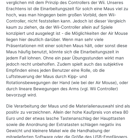
verglichen mit dem Prinzip des Controllers der Wii. Unseres
Erachtens ist die Einarbeitungszeit für solch eine Maus viel zu
hoch, was man hingegen beim großen Vorbild, dem Wii-
Controller, nicht feststellen kann. Jedoch ist dieser Vergleich
kaum zu ziehen, da der Wii-Controller allein auf Spiele
konzipiert und ausgelegt ist - die Möglichkeiten der Air Mouse
liegen hier deutlich darüber. Wenn man sehr viele
Präsentationen mit einer solchen Maus hält, oder sonst diese
Maus häufig benutzt, könnte sich die Einarbeitungszeit in
jedem Fall lohnen. Ohne ein paar Übungsstunden wirkt man
jedoch recht unbeholfen. Zudem spielt auch das subjektive
Empfinden eines jeden Benutzer eine Rolle, ob die
Luftsteuerung der Maus durch Kipp- und
Rotationsbewegungen der Hand (wie bei der Air Mouse), oder
durch lineare Bewegungen des Arms (vgl. Wii Controller)
bevorzugt wird.
Die Verarbeitung der Maus und die Materialienauswahl sind als
positiv zu verzeichnen. Allein der hohe Kaufpreis von etwa 80
Euro und der etwas lasche Tastenanschlag der Haupttasten
sowie die Anordnung der Extratasten schlagen negativ ins
Gewicht und kleinere Makel wie die Handhabung der
mitgelieferten Software oder die Größe des USB-Empfängers.