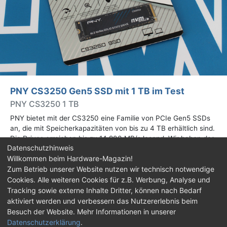
PNY CS3250 Gen5 SSD mit 1 TB im Test
PNY CS3250 1 TB
PNY bietet mit der CS3250 eine Familie von PCIe Gen5 SSDs
an, die mit Speicherkapazitäten von bis zu 4 TB erhältlich sind.
Die Drives erreichen bis zu 14.900 MB/s lesend. Wir haben das
Datenschutzhinweis
1-TB-Modell getestet.
Willkommen beim Hardware-Magazin!
Zum Betrieb unserer Website nutzen wir technisch notwendige
Impressum
|
Kontakt
|
Jobs
|
Datenschutz
|
Cookies. Alle weiteren Cookies für z.B. Werbung, Analyse und
Consent‑Einstellungen
|
Haftungsausschluss
Tracking sowie externe Inhalte Dritter, können nach Bedarf
aktiviert werden und verbessern das Nutzererlebnis beim
Feed
Facebook
YouTube
TikTok
Besuch der Website. Mehr Informationen in unserer
Datenschutzerklärung
.
Twitch
Discord