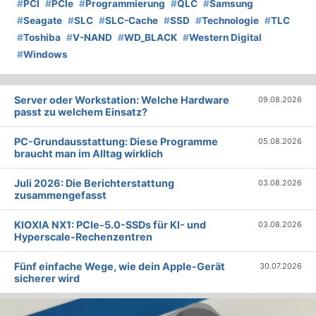
#
PCI
#
PCIe
#
Programmierung
#
QLC
#
Samsung
#
Seagate
#
SLC
#
SLC-Cache
#
SSD
#
Technologie
#
TLC
#
Toshiba
#
V-NAND
#
WD_BLACK
#
Western Digital
#
Windows
Server oder Workstation: Welche Hardware
09.08.2026
passt zu welchem Einsatz?
PC-Grundausstattung: Diese Programme
05.08.2026
braucht man im Alltag wirklich
Juli 2026: Die Bericht­erstattung
03.08.2026
zusammengefasst
KIOXIA NX1: PCIe-5.0-SSDs für KI- und
03.08.2026
Hyperscale-Rechenzentren
Fünf einfache Wege, wie dein Apple-Gerät
30.07.2026
sicherer wird