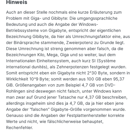
Hinweis
Auch an dieser Stelle nochmals eine kurze Erläuterung zum
Problem mit Giga- und Gibibyte: Die umgangssprachliche
Bedeutung und auch die Angabe der Windows-
Betriebssysteme von Gigabyte, entspricht der eigentlichen
Bezeichnung Gibibyte, da hier als Umrechnungsfaktor eine, aus
der Binärsprache stammende, Zweierpotenz zu Grunde liegt.
Diese Umrechnung ist streng genommen aber falsch, da die
Bezeichnungen Kilo, Mega, Giga und so weiter, laut dem
Internationalen Einheitensystem, auch kurz SI (Système
international dunités), als Zehnerpotenzen festgelegt wurden.
Somit entspricht eben ein Gigabyte nicht 2^30 Byte, sondern in
Wirklichkeit 10^9 Byte; somit werden aus 100 GB eben 95,37
GiB. Größenangaben von zum Beispiel 4,7 GB von DVD-
Rohlingen sind deswegen nicht falsch, unter Windows kann
man zwar auf Grund jener Tatsache nur 4,37 GB beschreiben,
allerdings insgeheim sind dies ja 4,7 GB, da ja hier eben jene
Angabe der "falschen" Gigabyte-Größe vorgenommen wurde.
Genauso sind die Angaben der Festplattenhersteller korrekte
Werte und nicht, wie fälschlicherweise behauptet,
Rechenfehler.