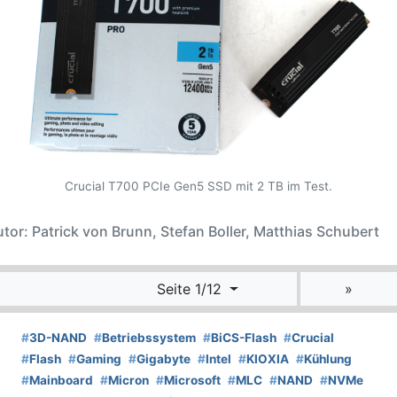
Crucial T700 PCIe Gen5 SSD mit 2 TB im Test.
tor: Patrick von Brunn, Stefan Boller, Matthias Schubert
Seite 1/12
»
#
3D-NAND
#
Betriebssystem
#
BiCS-Flash
#
Crucial
#
Flash
#
Gaming
#
Gigabyte
#
Intel
#
KIOXIA
#
Kühlung
#
Mainboard
#
Micron
#
Microsoft
#
MLC
#
NAND
#
NVMe