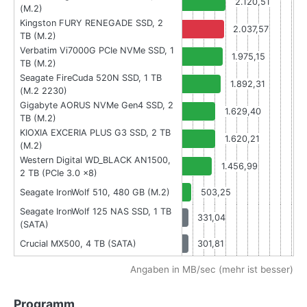
2.120,51
(M.2)
Kingston FURY RENEGADE SSD, 2
2.037,57
TB (M.2)
Verbatim Vi7000G PCIe NVMe SSD, 1
1.975,15
TB (M.2)
Seagate FireCuda 520N SSD, 1 TB
1.892,31
(M.2 2230)
Gigabyte AORUS NVMe Gen4 SSD, 2
1.629,40
TB (M.2)
KIOXIA EXCERIA PLUS G3 SSD, 2 TB
1.620,21
(M.2)
Western Digital WD_BLACK AN1500,
1.456,99
2 TB (PCIe 3.0 x8)
Seagate IronWolf 510, 480 GB (M.2)
503,25
Seagate IronWolf 125 NAS SSD, 1 TB
331,04
(SATA)
Crucial MX500, 4 TB (SATA)
301,81
Angaben in MB/sec (mehr ist besser)
Programm