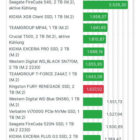
Seagate FireCuda 540, 2 TB (M.2),
3.526,30
aktive Kühlung
KIOXIA XG8 Client SSD, 1 TB (M.2)
1.958,07
TEAMGROUP MP44, 1 TB (M.2)
1.941,65
Crucial T500, 2 TB (M.2), aktive
1.810,87
Kühlung
KIOXIA EXCERIA PRO SSD, 2 TB
1.688,16
(M.2)
Western Digital WD_BLACK SN770M,
1.655,95
2 TB (M.2 2230)
TEAMGROUP T-FORCE Z44A7, 1 TB
1.643,08
(M.2)
Kingston FURY RENEGADE SSD, 2
1.637,02
TB (M.2)
Western Digital WD Blue SN580, 1 TB
1.551,73
(M.2)
Verbatim Vi7000G PCIe NVMe SSD, 1
1.527,94
TB (M.2)
Seagate FireCuda 520N SSD, 1 TB
1.500,65
(M.2 2230)
KIOXIA EXCERIA PLUS G3 SSD, 2 TB
1.389,47