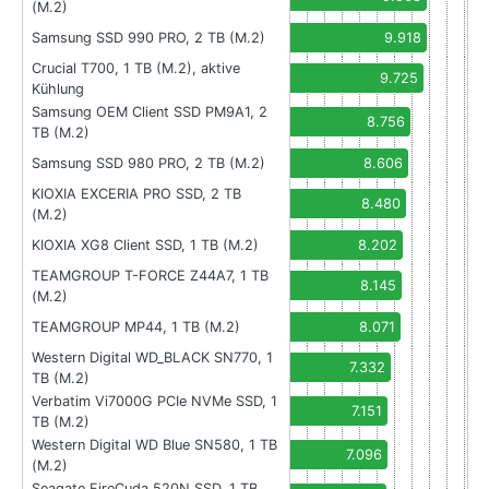
(M.2)
Samsung SSD 990 PRO, 2 TB (M.2)
9.918
Crucial T700, 1 TB (M.2), aktive
9.725
Kühlung
Samsung OEM Client SSD PM9A1, 2
8.756
TB (M.2)
Samsung SSD 980 PRO, 2 TB (M.2)
8.606
KIOXIA EXCERIA PRO SSD, 2 TB
8.480
(M.2)
KIOXIA XG8 Client SSD, 1 TB (M.2)
8.202
TEAMGROUP T-FORCE Z44A7, 1 TB
8.145
(M.2)
TEAMGROUP MP44, 1 TB (M.2)
8.071
Western Digital WD_BLACK SN770, 1
7.332
TB (M.2)
Verbatim Vi7000G PCIe NVMe SSD, 1
7.151
TB (M.2)
Western Digital WD Blue SN580, 1 TB
7.096
(M.2)
Seagate FireCuda 520N SSD, 1 TB