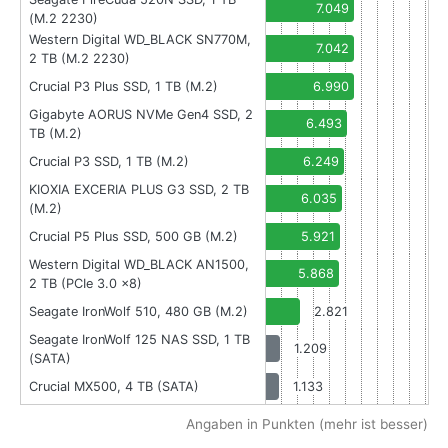
7.049
(M.2 2230)
Western Digital WD_BLACK SN770M,
7.042
2 TB (M.2 2230)
Crucial P3 Plus SSD, 1 TB (M.2)
6.990
Gigabyte AORUS NVMe Gen4 SSD, 2
6.493
TB (M.2)
Crucial P3 SSD, 1 TB (M.2)
6.249
KIOXIA EXCERIA PLUS G3 SSD, 2 TB
6.035
(M.2)
Crucial P5 Plus SSD, 500 GB (M.2)
5.921
Western Digital WD_BLACK AN1500,
5.868
2 TB (PCIe 3.0 x8)
Seagate IronWolf 510, 480 GB (M.2)
2.821
Seagate IronWolf 125 NAS SSD, 1 TB
1.209
(SATA)
Crucial MX500, 4 TB (SATA)
1.133
Angaben in Punkten (mehr ist besser)