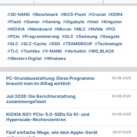
#
3D-NAND
#
Benchmark
#
BiCS-Flash
#
Crucial
#
DDR4
#
Flash
#
Gamer
#
Gaming
#
Gigabyte
#
Intel
#
Kingston
#
KIOXIA
#
Mainboard
#
Micron
#
MLC
#
NVMe
#
PCI
#
PCIe
#
Programmierung
#
QLC
#
Samsung
#
Seagate
#
SLC
#
SLC-Cache
#
SSD
#
TEAMGROUP
#
Technologie
#
TLC
#
Toshiba
#
V-NAND
#
Verbatim
#
WD_BLACK
#
Western Digital
#
Windows
PC-Grundausstattung: Diese Programme
05.08.2026
braucht man im Alltag wirklich
Juli 2026: Die Bericht­erstattung
03.08.2026
zusammengefasst
KIOXIA NX1: PCIe-5.0-SSDs für KI- und
03.08.2026
Hyperscale-Rechenzentren
Fünf einfache Wege, wie dein Apple-Gerät
30.07.2026