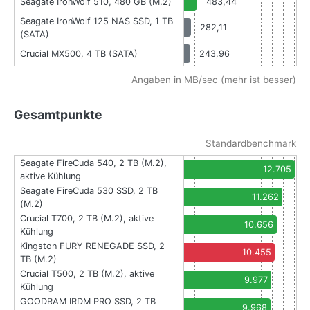
Seagate IronWolf 510, 480 GB (M.2)
483,44
Seagate IronWolf 125 NAS SSD, 1 TB
282,11
(SATA)
Crucial MX500, 4 TB (SATA)
243,96
Angaben in MB/sec (mehr ist besser)
Gesamtpunkte
Standardbenchmark
Seagate FireCuda 540, 2 TB (M.2),
12.705
aktive Kühlung
Seagate FireCuda 530 SSD, 2 TB
11.262
(M.2)
Crucial T700, 2 TB (M.2), aktive
10.656
Kühlung
Kingston FURY RENEGADE SSD, 2
10.455
TB (M.2)
Crucial T500, 2 TB (M.2), aktive
9.977
Kühlung
GOODRAM IRDM PRO SSD, 2 TB
9.968