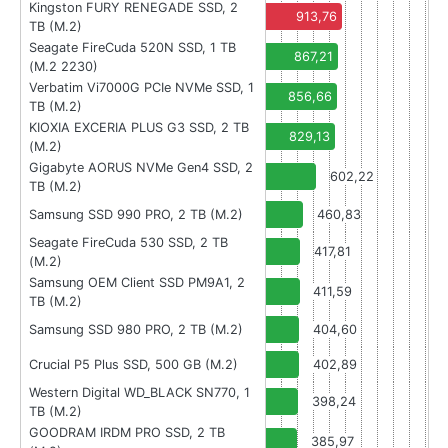
Kingston FURY RENEGADE SSD, 2
913,76
TB (M.2)
Seagate FireCuda 520N SSD, 1 TB
867,21
(M.2 2230)
Verbatim Vi7000G PCIe NVMe SSD, 1
856,66
TB (M.2)
KIOXIA EXCERIA PLUS G3 SSD, 2 TB
829,13
(M.2)
Gigabyte AORUS NVMe Gen4 SSD, 2
602,22
TB (M.2)
Samsung SSD 990 PRO, 2 TB (M.2)
460,83
Seagate FireCuda 530 SSD, 2 TB
417,81
(M.2)
Samsung OEM Client SSD PM9A1, 2
411,59
TB (M.2)
Samsung SSD 980 PRO, 2 TB (M.2)
404,60
Crucial P5 Plus SSD, 500 GB (M.2)
402,89
Western Digital WD_BLACK SN770, 1
398,24
TB (M.2)
GOODRAM IRDM PRO SSD, 2 TB
385,97