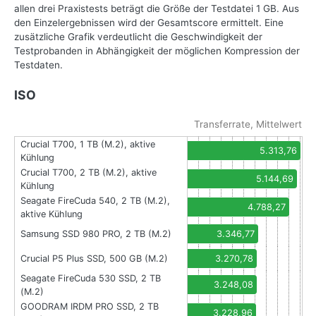
allen drei Praxistests beträgt die Größe der Testdatei 1 GB. Aus
den Einzelergebnissen wird der Gesamtscore ermittelt. Eine
zusätzliche Grafik verdeutlicht die Geschwindigkeit der
Testprobanden in Abhängigkeit der möglichen Kompression der
Testdaten.
ISO
Transferrate, Mittelwert
Crucial T700, 1 TB (M.2), aktive
5.313,76
Kühlung
Crucial T700, 2 TB (M.2), aktive
5.144,69
Kühlung
Seagate FireCuda 540, 2 TB (M.2),
4.788,27
aktive Kühlung
Samsung SSD 980 PRO, 2 TB (M.2)
3.346,77
Crucial P5 Plus SSD, 500 GB (M.2)
3.270,78
Seagate FireCuda 530 SSD, 2 TB
3.248,08
(M.2)
GOODRAM IRDM PRO SSD, 2 TB
3.228,96