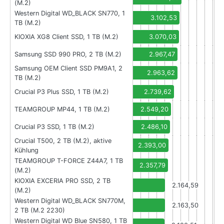
(M.2)
Western Digital WD_BLACK SN770, 1
3.102,53
TB (M.2)
KIOXIA XG8 Client SSD, 1 TB (M.2)
3.070,03
Samsung SSD 990 PRO, 2 TB (M.2)
2.967,47
Samsung OEM Client SSD PM9A1, 2
2.963,62
TB (M.2)
Crucial P3 Plus SSD, 1 TB (M.2)
2.739,62
TEAMGROUP MP44, 1 TB (M.2)
2.549,20
Crucial P3 SSD, 1 TB (M.2)
2.486,10
Crucial T500, 2 TB (M.2), aktive
2.393,00
Kühlung
TEAMGROUP T-FORCE Z44A7, 1 TB
2.357,79
(M.2)
KIOXIA EXCERIA PRO SSD, 2 TB
2.164,59
(M.2)
Western Digital WD_BLACK SN770M,
2.163,50
2 TB (M.2 2230)
Western Digital WD Blue SN580, 1 TB