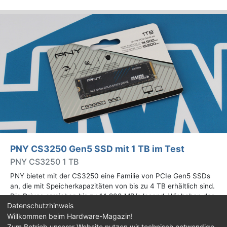
PNY CS3250 Gen5 SSD mit 1 TB im Test
PNY CS3250 1 TB
PNY bietet mit der CS3250 eine Familie von PCIe Gen5 SSDs
an, die mit Speicherkapazitäten von bis zu 4 TB erhältlich sind.
Die Drives erreichen bis zu 14.900 MB/s lesend. Wir haben das
Datenschutzhinweis
1-TB-Modell getestet.
Willkommen beim Hardware-Magazin!
Zum Betrieb unserer Website nutzen wir technisch notwendige