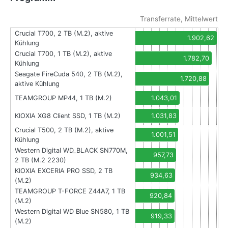
Transferrate, Mittelwert
Crucial T700, 2 TB (M.2), aktive
1.902,62
Kühlung
Crucial T700, 1 TB (M.2), aktive
1.782,70
Kühlung
Seagate FireCuda 540, 2 TB (M.2),
1.720,88
aktive Kühlung
TEAMGROUP MP44, 1 TB (M.2)
1.043,01
KIOXIA XG8 Client SSD, 1 TB (M.2)
1.031,83
Crucial T500, 2 TB (M.2), aktive
1.001,51
Kühlung
Western Digital WD_BLACK SN770M,
957,73
2 TB (M.2 2230)
KIOXIA EXCERIA PRO SSD, 2 TB
934,63
(M.2)
TEAMGROUP T-FORCE Z44A7, 1 TB
920,84
(M.2)
Western Digital WD Blue SN580, 1 TB
919,33
(M.2)