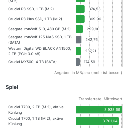
(M.2)
Crucial P3 SSD, 1 TB (M.2)
374,53
Crucial P3 Plus SSD, 1 TB (M.2)
369,96
Seagate IronWolf 510, 480 GB (M.2)
299,90
Seagate IronWolf 125 NAS SSD, 1 TB
242,76
(SATA)
Western Digital WD_BLACK AN1500,
237,21
2 TB (PCIe 3.0 x8)
Crucial MX500, 4 TB (SATA)
174,59
Angaben in MB/sec (mehr ist besser)
Spiel
Transferrate, Mittelwert
Crucial T700, 2 TB (M.2), aktive
3.938,69
Kühlung
Crucial T700, 1 TB (M.2), aktive
3.701,64
Kühlung