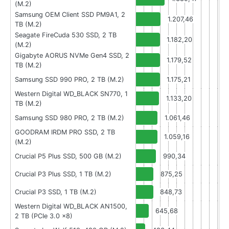
(M.2)
Samsung OEM Client SSD PM9A1, 2
1.207,46
TB (M.2)
Seagate FireCuda 530 SSD, 2 TB
1.182,20
(M.2)
Gigabyte AORUS NVMe Gen4 SSD, 2
1.179,52
TB (M.2)
Samsung SSD 990 PRO, 2 TB (M.2)
1.175,21
Western Digital WD_BLACK SN770, 1
1.133,20
TB (M.2)
Samsung SSD 980 PRO, 2 TB (M.2)
1.061,46
GOODRAM IRDM PRO SSD, 2 TB
1.059,16
(M.2)
Crucial P5 Plus SSD, 500 GB (M.2)
990,34
Crucial P3 Plus SSD, 1 TB (M.2)
875,25
Crucial P3 SSD, 1 TB (M.2)
848,73
Western Digital WD_BLACK AN1500,
645,68
2 TB (PCIe 3.0 x8)