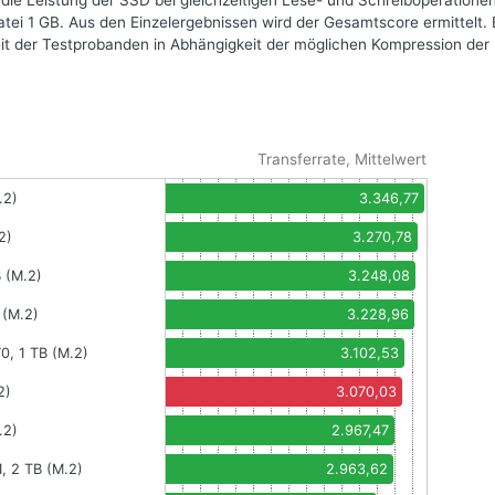
 die Leistung der SSD bei gleichzeitigen Lese- und Schreiboperationen
datei 1 GB. Aus den Einzelergebnissen wird der Gesamtscore ermittelt. 
eit der Testprobanden in Abhängigkeit der möglichen Kompression der
Transferrate, Mittelwert
.2)
3.346,77
2)
3.270,78
 (M.2)
3.248,08
(M.2)
3.228,96
0, 1 TB (M.2)
3.102,53
2)
3.070,03
.2)
2.967,47
 2 TB (M.2)
2.963,62