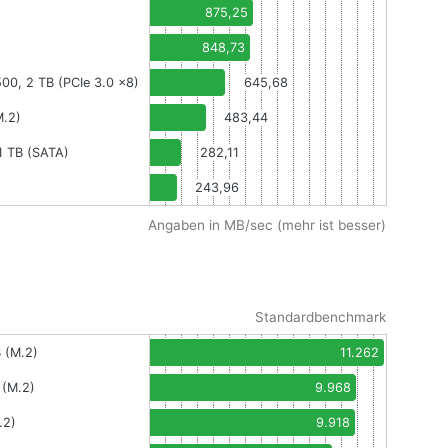
875,25
848,73
00, 2 TB (PCIe 3.0 x8)
645,68
M.2)
483,44
1 TB (SATA)
282,11
243,96
Angaben in MB/sec (mehr ist besser)
Standardbenchmark
 (M.2)
11.262
(M.2)
9.968
.2)
9.918