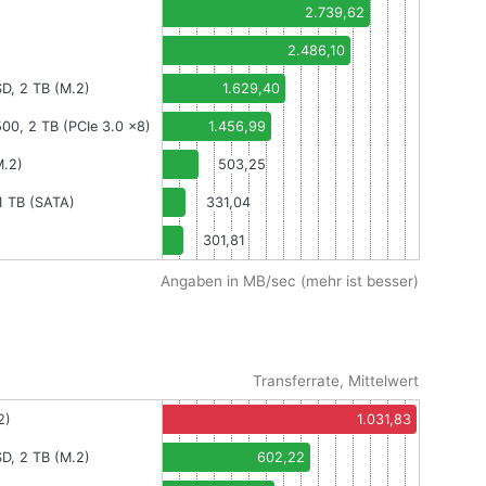
2.739,62
2.486,10
, 2 TB (M.2)
1.629,40
00, 2 TB (PCIe 3.0 x8)
1.456,99
M.2)
503,25
1 TB (SATA)
331,04
301,81
Angaben in MB/sec (mehr ist besser)
Transferrate, Mittelwert
2)
1.031,83
, 2 TB (M.2)
602,22