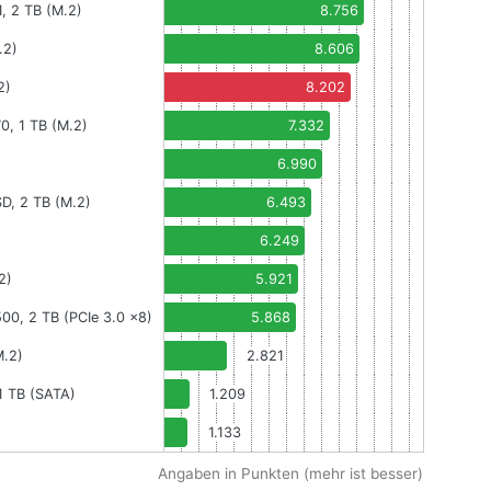
 2 TB (M.2)
8.756
.2)
8.606
2)
8.202
0, 1 TB (M.2)
7.332
6.990
, 2 TB (M.2)
6.493
6.249
2)
5.921
00, 2 TB (PCIe 3.0 x8)
5.868
M.2)
2.821
1 TB (SATA)
1.209
1.133
Angaben in Punkten (mehr ist besser)