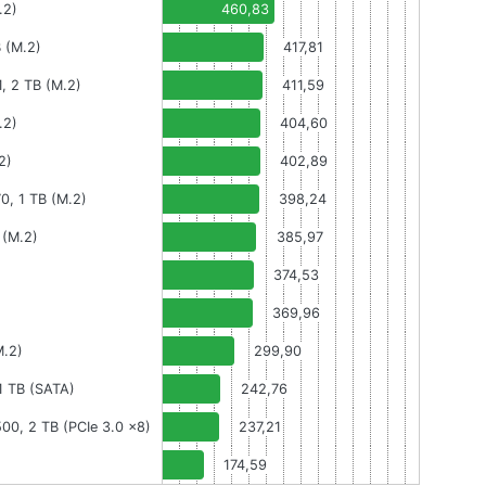
.2)
460,83
 (M.2)
417,81
 2 TB (M.2)
411,59
.2)
404,60
2)
402,89
0, 1 TB (M.2)
398,24
(M.2)
385,97
374,53
369,96
M.2)
299,90
1 TB (SATA)
242,76
00, 2 TB (PCIe 3.0 x8)
237,21
174,59