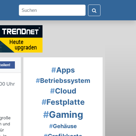
eilen!
#
Apps
#
Betriebssystem
00 Uhr
#
Cloud
#
Festplatte
#
Gaming
 große
n und
#
Gehäuse
ür