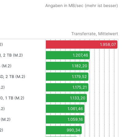
Angaben in MB/sec (mehr ist besser)
Transferrate, Mittelwert
2)
1.958,07
 2 TB (M.2)
1.207,46
 (M.2)
1.182,20
, 2 TB (M.2)
1.179,52
.2)
1.175,21
0, 1 TB (M.2)
1.133,20
.2)
1.061,46
(M.2)
1.059,16
2)
990,34