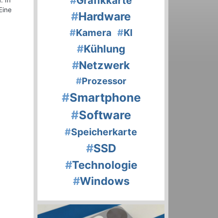
#
Grafikkarte
. In
Eine
#
Hardware
#
Kamera
#
KI
#
Kühlung
#
Netzwerk
#
Prozessor
#
Smartphone
#
Software
#
Speicherkarte
#
SSD
#
Technologie
#
Windows