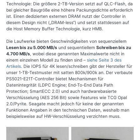
Technologie: Die größere 2-TB-Version setzt auf QLC-Flash, da
bei gleicher Baugröße eine höhere Packungsdichte erforderlich
ist. Einen dedizierten externen DRAM nutzt der Controller in
diesem Design nicht („DRAM-less“) und setzt stattdessen auf
die Host Memory Buffer Technologie, kurz HMB.
Die Laufwerke bieten Geschwindigkeiten von sequenziellem
Lesen bis zu 5.000 MB/s
und sequentiellem
Schreiben bis zu
4.700 MB/s
, wobei diese genannten Maximalwerte nicht in
einem einzelnen Modell zu finden sind –
siehe Seite 3 des
Artikels
. Die IOPS für 4K lesen/schreiben gibt der Hersteller für
unser 1-TB-Testmuster mit satten 800k/​900k an. Der verbaute
PS5021-E21T-Controller bietet Mechanismen für
Datenintegrität (LDPC Engine; End-To-End Data Path
Protection; SmartECC 2.0) und auch hardwarebasierte
Verschlüsselung (AES 256 Bit) sowie Features wie TCG Opal
2.0/Pyrite. Seagate macht jedoch für keine der genannten
Funktionen Angaben in den technischen Daten, weshalb man
beispielsweise auf HW-Verschlüsselung verzichten muss.