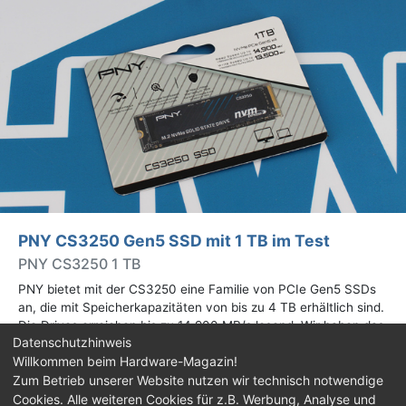
PNY CS3250 Gen5 SSD mit 1 TB im Test
PNY CS3250 1 TB
PNY bietet mit der CS3250 eine Familie von PCIe Gen5 SSDs
an, die mit Speicherkapazitäten von bis zu 4 TB erhältlich sind.
Die Drives erreichen bis zu 14.900 MB/s lesend. Wir haben das
Datenschutzhinweis
1-TB-Modell getestet.
Willkommen beim Hardware-Magazin!
Zum Betrieb unserer Website nutzen wir technisch notwendige
Impressum
|
Kontakt
|
Jobs
|
Datenschutz
|
Cookies. Alle weiteren Cookies für z.B. Werbung, Analyse und