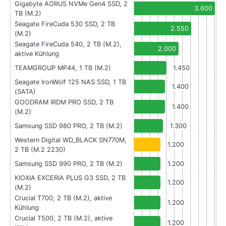
Gigabyte AORUS NVMe Gen4 SSD, 2
3.600
TB (M.2)
Seagate FireCuda 530 SSD, 2 TB
2.550
(M.2)
Seagate FireCuda 540, 2 TB (M.2),
2.000
aktive Kühlung
TEAMGROUP MP44, 1 TB (M.2)
1.450
Seagate IronWolf 125 NAS SSD, 1 TB
1.400
(SATA)
GOODRAM IRDM PRO SSD, 2 TB
1.400
(M.2)
Samsung SSD 980 PRO, 2 TB (M.2)
1.300
Western Digital WD_BLACK SN770M,
1.200
2 TB (M.2 2230)
Samsung SSD 990 PRO, 2 TB (M.2)
1.200
KIOXIA EXCERIA PLUS G3 SSD, 2 TB
1.200
(M.2)
Crucial T700, 2 TB (M.2), aktive
1.200
Kühlung
Crucial T500, 2 TB (M.2), aktive
1.200