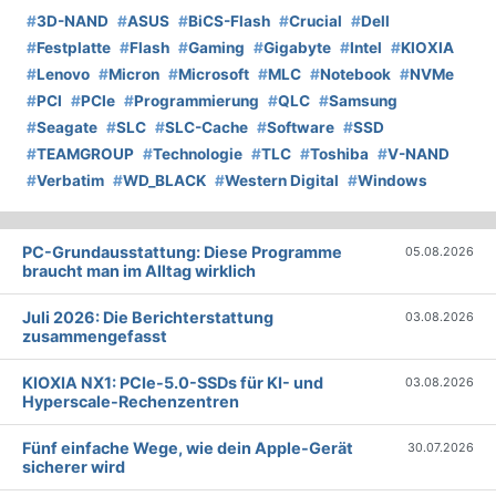
#
3D-NAND
#
ASUS
#
BiCS-Flash
#
Crucial
#
Dell
#
Festplatte
#
Flash
#
Gaming
#
Gigabyte
#
Intel
#
KIOXIA
#
Lenovo
#
Micron
#
Microsoft
#
MLC
#
Notebook
#
NVMe
#
PCI
#
PCIe
#
Programmierung
#
QLC
#
Samsung
#
Seagate
#
SLC
#
SLC-Cache
#
Software
#
SSD
#
TEAMGROUP
#
Technologie
#
TLC
#
Toshiba
#
V-NAND
#
Verbatim
#
WD_BLACK
#
Western Digital
#
Windows
PC-Grundausstattung: Diese Programme
05.08.2026
braucht man im Alltag wirklich
Juli 2026: Die Bericht­erstattung
03.08.2026
zusammengefasst
KIOXIA NX1: PCIe-5.0-SSDs für KI- und
03.08.2026
Hyperscale-Rechenzentren
Fünf einfache Wege, wie dein Apple-Gerät
30.07.2026
sicherer wird