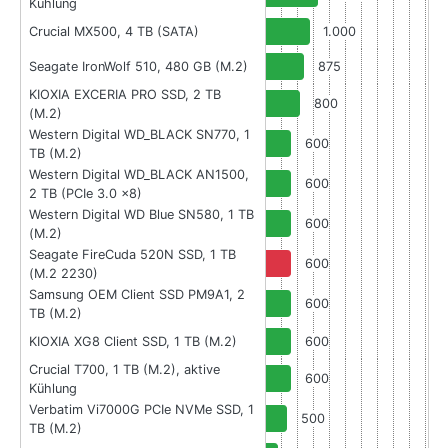
Kühlung
Crucial MX500, 4 TB (SATA)
1.000
Seagate IronWolf 510, 480 GB (M.2)
875
KIOXIA EXCERIA PRO SSD, 2 TB
800
(M.2)
Western Digital WD_BLACK SN770, 1
600
TB (M.2)
Western Digital WD_BLACK AN1500,
600
2 TB (PCIe 3.0 x8)
Western Digital WD Blue SN580, 1 TB
600
(M.2)
Seagate FireCuda 520N SSD, 1 TB
600
(M.2 2230)
Samsung OEM Client SSD PM9A1, 2
600
TB (M.2)
KIOXIA XG8 Client SSD, 1 TB (M.2)
600
Crucial T700, 1 TB (M.2), aktive
600
Kühlung
Verbatim Vi7000G PCIe NVMe SSD, 1
500
TB (M.2)