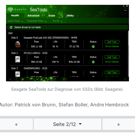
Seagate SeaTools zur Diagnose von SSDs (Bild: Seagate).
Autor: Patrick von Brunn, Stefan Boller, Andre Hembrock
«
Seite 2/12
»