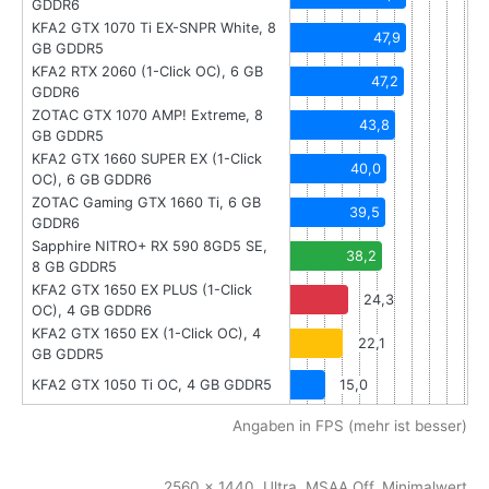
GDDR6
KFA2 GTX 1070 Ti EX-SNPR White, 8
47,9
GB GDDR5
KFA2 RTX 2060 (1-Click OC), 6 GB
47,2
GDDR6
ZOTAC GTX 1070 AMP! Extreme, 8
43,8
GB GDDR5
KFA2 GTX 1660 SUPER EX (1-Click
40,0
OC), 6 GB GDDR6
ZOTAC Gaming GTX 1660 Ti, 6 GB
39,5
GDDR6
Sapphire NITRO+ RX 590 8GD5 SE,
38,2
8 GB GDDR5
KFA2 GTX 1650 EX PLUS (1-Click
24,3
OC), 4 GB GDDR6
KFA2 GTX 1650 EX (1-Click OC), 4
22,1
GB GDDR5
KFA2 GTX 1050 Ti OC, 4 GB GDDR5
15,0
Angaben in FPS (mehr ist besser)
2560 x 1440, Ultra, MSAA Off, Minimalwert