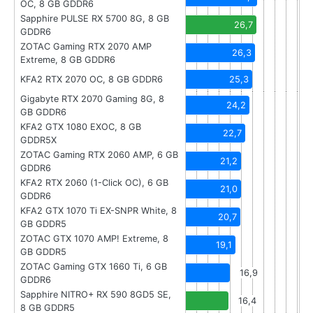
OC, 8 GB GDDR6
Sapphire PULSE RX 5700 8G, 8 GB
26,7
GDDR6
ZOTAC Gaming RTX 2070 AMP
26,3
Extreme, 8 GB GDDR6
KFA2 RTX 2070 OC, 8 GB GDDR6
25,3
Gigabyte RTX 2070 Gaming 8G, 8
24,2
GB GDDR6
KFA2 GTX 1080 EXOC, 8 GB
22,7
GDDR5X
ZOTAC Gaming RTX 2060 AMP, 6 GB
21,2
GDDR6
KFA2 RTX 2060 (1-Click OC), 6 GB
21,0
GDDR6
KFA2 GTX 1070 Ti EX-SNPR White, 8
20,7
GB GDDR5
ZOTAC GTX 1070 AMP! Extreme, 8
19,1
GB GDDR5
ZOTAC Gaming GTX 1660 Ti, 6 GB
16,9
GDDR6
Sapphire NITRO+ RX 590 8GD5 SE,
16,4
8 GB GDDR5