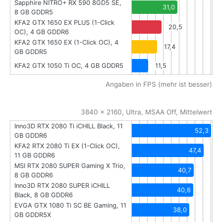
Sapphire NITRO+ RX 590 8GD5 SE,
31,0
8 GB GDDR5
KFA2 GTX 1650 EX PLUS (1-Click
20,5
OC), 4 GB GDDR6
KFA2 GTX 1650 EX (1-Click OC), 4
17,4
GB GDDR5
KFA2 GTX 1050 Ti OC, 4 GB GDDR5
11,5
Angaben in FPS (mehr ist besser)
3840 x 2160, Ultra, MSAA Off, Mittelwert
Inno3D RTX 2080 Ti iCHILL Black, 11
52,3
GB GDDR6
KFA2 RTX 2080 Ti EX (1-Click OC),
47,4
11 GB GDDR6
MSI RTX 2080 SUPER Gaming X Trio,
40,7
8 GB GDDR6
Inno3D RTX 2080 SUPER iCHILL
40,6
Black, 8 GB GDDR6
EVGA GTX 1080 Ti SC BE Gaming, 11
38,0
GB GDDR5X