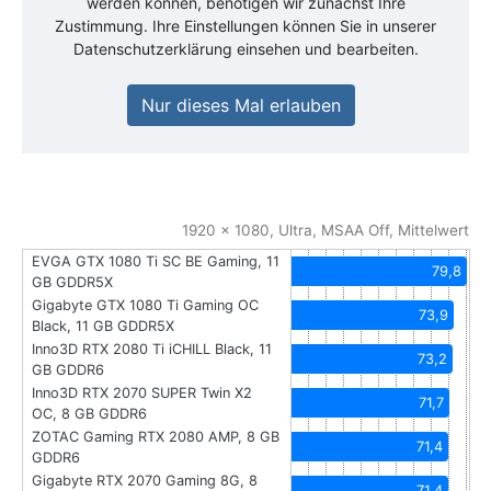
werden können, benötigen wir zunächst Ihre
Zustimmung. Ihre Einstellungen können Sie in unserer
Datenschutzerklärung einsehen und bearbeiten.
Nur dieses Mal erlauben
1920 x 1080, Ultra, MSAA Off, Mittelwert
EVGA GTX 1080 Ti SC BE Gaming, 11
79,8
GB GDDR5X
Gigabyte GTX 1080 Ti Gaming OC
73,9
Black, 11 GB GDDR5X
Inno3D RTX 2080 Ti iCHILL Black, 11
73,2
GB GDDR6
Inno3D RTX 2070 SUPER Twin X2
71,7
OC, 8 GB GDDR6
ZOTAC Gaming RTX 2080 AMP, 8 GB
71,4
GDDR6
Gigabyte RTX 2070 Gaming 8G, 8
71,4