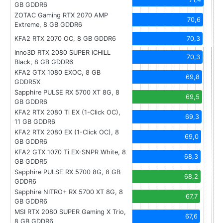
GB GDDR6
ZOTAC Gaming RTX 2070 AMP
70,6
Extreme, 8 GB GDDR6
KFA2 RTX 2070 OC, 8 GB GDDR6
70,3
Inno3D RTX 2080 SUPER iCHILL
70,3
Black, 8 GB GDDR6
KFA2 GTX 1080 EXOC, 8 GB
69,8
GDDR5X
Sapphire PULSE RX 5700 XT 8G, 8
69,5
GB GDDR6
KFA2 RTX 2080 Ti EX (1-Click OC),
69,3
11 GB GDDR6
KFA2 RTX 2080 EX (1-Click OC), 8
69,0
GB GDDR6
KFA2 GTX 1070 Ti EX-SNPR White, 8
68,3
GB GDDR5
Sapphire PULSE RX 5700 8G, 8 GB
68,2
GDDR6
Sapphire NITRO+ RX 5700 XT 8G, 8
67,7
GB GDDR6
MSI RTX 2080 SUPER Gaming X Trio,
67,6
8 GB GDDR6