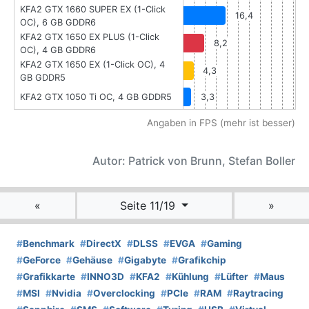
KFA2 GTX 1660 SUPER EX (1-Click
16,4
OC), 6 GB GDDR6
KFA2 GTX 1650 EX PLUS (1-Click
8,2
OC), 4 GB GDDR6
KFA2 GTX 1650 EX (1-Click OC), 4
4,3
GB GDDR5
KFA2 GTX 1050 Ti OC, 4 GB GDDR5
3,3
Angaben in FPS (mehr ist besser)
Autor: Patrick von Brunn, Stefan Boller
«
Seite 11/19
»
#
Benchmark
#
DirectX
#
DLSS
#
EVGA
#
Gaming
#
GeForce
#
Gehäuse
#
Gigabyte
#
Grafikchip
#
Grafikkarte
#
INNO3D
#
KFA2
#
Kühlung
#
Lüfter
#
Maus
#
MSI
#
Nvidia
#
Overclocking
#
PCIe
#
RAM
#
Raytracing