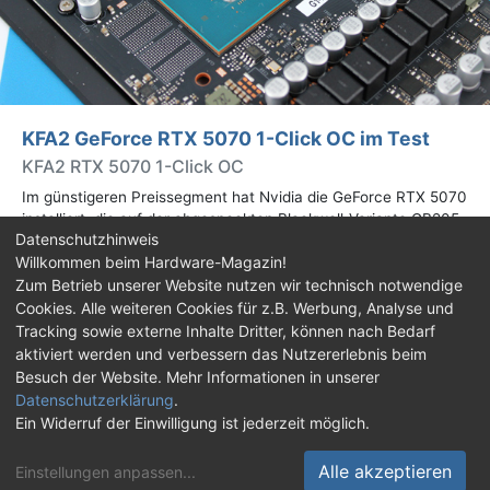
KFA2 GeForce RTX 5070 1-Click OC im Test
KFA2 RTX 5070 1-Click OC
Im günstigeren Preissegment hat Nvidia die GeForce RTX 5070
installiert, die auf der abgespeckten Blackwell-Variante GB205
Datenschutzhinweis
basiert. Wir haben uns ein Custom-Design von Hersteller KFA2
Willkommen beim Hardware-Magazin!
im Test genauer angesehen.
Zum Betrieb unserer Website nutzen wir technisch notwendige
Cookies. Alle weiteren Cookies für z.B. Werbung, Analyse und
Impressum
|
Kontakt
|
Jobs
|
Datenschutz
|
Tracking sowie externe Inhalte Dritter, können nach Bedarf
Consent‑Einstellungen
|
Haftungsausschluss
aktiviert werden und verbessern das Nutzererlebnis beim
Besuch der Website. Mehr Informationen in unserer
Feed
Facebook
YouTube
TikTok
Datenschutzerklärung
.
Ein Widerruf der Einwilligung ist jederzeit möglich.
Twitch
Discord
Alle akzeptieren
Einstellungen anpassen
...
© Copyright 2001 - 2026 Hardware-Magazin