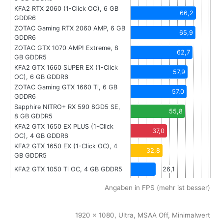
KFA2 RTX 2060 (1-Click OC), 6 GB
66,2
GDDR6
ZOTAC Gaming RTX 2060 AMP, 6 GB
65,9
GDDR6
ZOTAC GTX 1070 AMP! Extreme, 8
62,7
GB GDDR5
KFA2 GTX 1660 SUPER EX (1-Click
57,9
OC), 6 GB GDDR6
ZOTAC Gaming GTX 1660 Ti, 6 GB
57,0
GDDR6
Sapphire NITRO+ RX 590 8GD5 SE,
55,8
8 GB GDDR5
KFA2 GTX 1650 EX PLUS (1-Click
37,0
OC), 4 GB GDDR6
KFA2 GTX 1650 EX (1-Click OC), 4
32,8
GB GDDR5
KFA2 GTX 1050 Ti OC, 4 GB GDDR5
26,1
Angaben in FPS (mehr ist besser)
1920 x 1080, Ultra, MSAA Off, Minimalwert