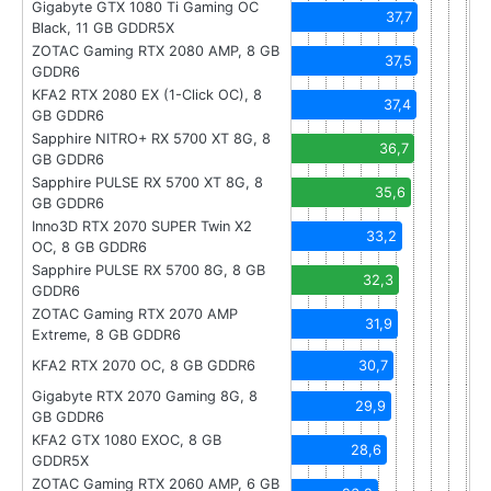
Gigabyte GTX 1080 Ti Gaming OC
37,7
Black, 11 GB GDDR5X
ZOTAC Gaming RTX 2080 AMP, 8 GB
37,5
GDDR6
KFA2 RTX 2080 EX (1-Click OC), 8
37,4
GB GDDR6
Sapphire NITRO+ RX 5700 XT 8G, 8
36,7
GB GDDR6
Sapphire PULSE RX 5700 XT 8G, 8
35,6
GB GDDR6
Inno3D RTX 2070 SUPER Twin X2
33,2
OC, 8 GB GDDR6
Sapphire PULSE RX 5700 8G, 8 GB
32,3
GDDR6
ZOTAC Gaming RTX 2070 AMP
31,9
Extreme, 8 GB GDDR6
KFA2 RTX 2070 OC, 8 GB GDDR6
30,7
Gigabyte RTX 2070 Gaming 8G, 8
29,9
GB GDDR6
KFA2 GTX 1080 EXOC, 8 GB
28,6
GDDR5X
ZOTAC Gaming RTX 2060 AMP, 6 GB