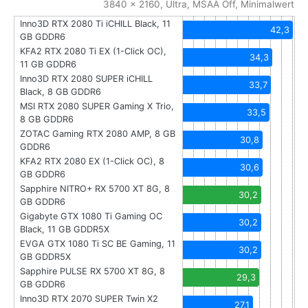
3840 x 2160, Ultra, MSAA Off, Minimalwert
Inno3D RTX 2080 Ti iCHILL Black, 11
42,3
GB GDDR6
KFA2 RTX 2080 Ti EX (1-Click OC),
34,3
11 GB GDDR6
Inno3D RTX 2080 SUPER iCHILL
33,7
Black, 8 GB GDDR6
MSI RTX 2080 SUPER Gaming X Trio,
33,5
8 GB GDDR6
ZOTAC Gaming RTX 2080 AMP, 8 GB
30,8
GDDR6
KFA2 RTX 2080 EX (1-Click OC), 8
30,6
GB GDDR6
Sapphire NITRO+ RX 5700 XT 8G, 8
30,2
GB GDDR6
Gigabyte GTX 1080 Ti Gaming OC
30,2
Black, 11 GB GDDR5X
EVGA GTX 1080 Ti SC BE Gaming, 11
30,2
GB GDDR5X
Sapphire PULSE RX 5700 XT 8G, 8
29,3
GB GDDR6
Inno3D RTX 2070 SUPER Twin X2
27,1