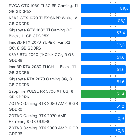
EVGA GTX 1080 Ti SC BE Gaming, 11
56,6
GB GDDR5X
KFA2 GTX 1070 Ti EX-SNPR White, 8
53,1
GB GDDR5
Gigabyte GTX 1080 Ti Gaming OC
52,4
Black, 11 GB GDDR5X
Inno3D RTX 2070 SUPER Twin X2
52,0
OC, 8 GB GDDR6
KFA2 RTX 2060 (1-Click OC), 6 GB
51,6
GDDR6
Inno3D RTX 2080 Ti iCHILL Black, 11
51,6
GB GDDR6
Gigabyte RTX 2070 Gaming 8G, 8
51,6
GB GDDR6
Sapphire PULSE RX 5700 XT 8G, 8
51,4
GB GDDR6
ZOTAC Gaming RTX 2080 AMP, 8 GB
51,2
GDDR6
ZOTAC Gaming RTX 2070 AMP
50,9
Extreme, 8 GB GDDR6
ZOTAC Gaming RTX 2060 AMP, 6 GB
50,8
GDDR6