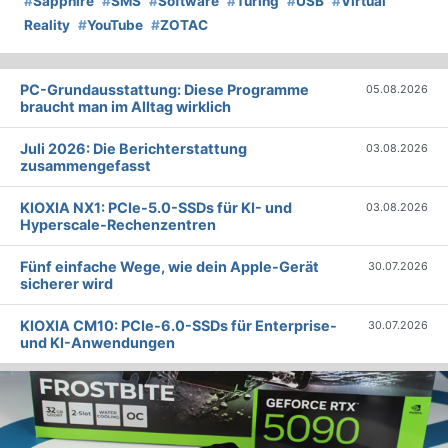
#
Sapphire
#
SMS
#
Software
#
Turing
#
USB
#
Virtual
Reality
#
YouTube
#
ZOTAC
PC-Grundausstattung: Diese Programme
05.08.2026
braucht man im Alltag wirklich
Juli 2026: Die Bericht­erstattung
03.08.2026
zusammengefasst
KIOXIA NX1: PCIe-5.0-SSDs für KI- und
03.08.2026
Hyperscale-Rechenzentren
Fünf einfache Wege, wie dein Apple-Gerät
30.07.2026
sicherer wird
KIOXIA CM10: PCIe-6.0-SSDs für Enterprise-
30.07.2026
und KI-Anwendungen