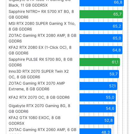
66,8
Black, 11 GB GDDR5X
Sapphire NITRO+ RX 5700 XT 8G, 8
65,7
GB GDDR6
MSI RTX 2080 SUPER Gaming X Trio,
65,2
8 GB GDDR6
ZOTAC Gaming RTX 2080 AMP, 8 GB
65,0
GDDR6
KFA2 RTX 2080 EX (1-Click OC), 8
64,8
GB GDDR6
Sapphire PULSE RX 5700 8G, 8 GB
61,1
GDDR6
Inno3D RTX 2070 SUPER Twin X2
59,7
OC, 8 GB GDDR6
ZOTAC Gaming RTX 2070 AMP
57,1
Extreme, 8 GB GDDR6
KFA2 RTX 2070 OC, 8 GB GDDR6
55,0
Gigabyte RTX 2070 Gaming 8G, 8
54,6
GB GDDR6
KFA2 GTX 1080 EXOC, 8 GB
52,8
GDDR5X
ZOTAC Gaming RTX 2060 AMP, 6 GB
48,3