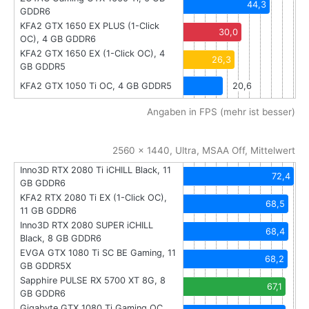
44,3
GDDR6
KFA2 GTX 1650 EX PLUS (1-Click
30,0
OC), 4 GB GDDR6
KFA2 GTX 1650 EX (1-Click OC), 4
26,3
GB GDDR5
KFA2 GTX 1050 Ti OC, 4 GB GDDR5
20,6
Angaben in FPS (mehr ist besser)
2560 x 1440, Ultra, MSAA Off, Mittelwert
Inno3D RTX 2080 Ti iCHILL Black, 11
72,4
GB GDDR6
KFA2 RTX 2080 Ti EX (1-Click OC),
68,5
11 GB GDDR6
Inno3D RTX 2080 SUPER iCHILL
68,4
Black, 8 GB GDDR6
EVGA GTX 1080 Ti SC BE Gaming, 11
68,2
GB GDDR5X
Sapphire PULSE RX 5700 XT 8G, 8
67,1
GB GDDR6
Gigabyte GTX 1080 Ti Gaming OC