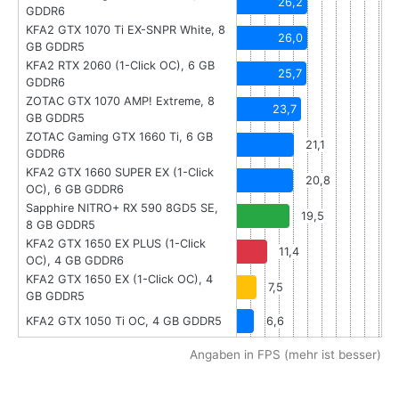
26,2
GDDR6
KFA2 GTX 1070 Ti EX-SNPR White, 8
26,0
GB GDDR5
KFA2 RTX 2060 (1-Click OC), 6 GB
25,7
GDDR6
ZOTAC GTX 1070 AMP! Extreme, 8
23,7
GB GDDR5
ZOTAC Gaming GTX 1660 Ti, 6 GB
21,1
GDDR6
KFA2 GTX 1660 SUPER EX (1-Click
20,8
OC), 6 GB GDDR6
Sapphire NITRO+ RX 590 8GD5 SE,
19,5
8 GB GDDR5
KFA2 GTX 1650 EX PLUS (1-Click
11,4
OC), 4 GB GDDR6
KFA2 GTX 1650 EX (1-Click OC), 4
7,5
GB GDDR5
KFA2 GTX 1050 Ti OC, 4 GB GDDR5
6,6
Angaben in FPS (mehr ist besser)