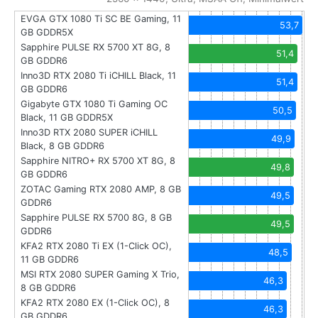
EVGA GTX 1080 Ti SC BE Gaming, 11
53,7
GB GDDR5X
Sapphire PULSE RX 5700 XT 8G, 8
51,4
GB GDDR6
Inno3D RTX 2080 Ti iCHILL Black, 11
51,4
GB GDDR6
Gigabyte GTX 1080 Ti Gaming OC
50,5
Black, 11 GB GDDR5X
Inno3D RTX 2080 SUPER iCHILL
49,9
Black, 8 GB GDDR6
Sapphire NITRO+ RX 5700 XT 8G, 8
49,8
GB GDDR6
ZOTAC Gaming RTX 2080 AMP, 8 GB
49,5
GDDR6
Sapphire PULSE RX 5700 8G, 8 GB
49,5
GDDR6
KFA2 RTX 2080 Ti EX (1-Click OC),
48,5
11 GB GDDR6
MSI RTX 2080 SUPER Gaming X Trio,
46,3
8 GB GDDR6
KFA2 RTX 2080 EX (1-Click OC), 8
46,3
GB GDDR6