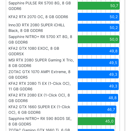
Sapphire PULSE RX 5700 8G, 8 GB
50,7
GDDR6
KFA2 RTX 2070 OC, 8 GB GDDR6
50,2
Inno3D RTX 2080 SUPER iCHILL
50,2
Black, 8 GB GDDR6
Sapphire NITRO+ RX 5700 XT 8G, 8
50,0
GB GDDR6
KFA2 GTX 1080 EXOC, 8 GB
49,8
GDDR5X
MSI RTX 2080 SUPER Gaming X Trio,
49,5
8 GB GDDR6
ZOTAC GTX 1070 AMP! Extreme, 8
49,3
GB GDDR5
KFA2 RTX 2080 Ti EX (1-Click OC),
49,3
11 GB GDDR6
KFA2 RTX 2080 EX (1-Click OC), 8
48,8
GB GDDR6
KFA2 GTX 1660 SUPER EX (1-Click
46,7
OC), 6 GB GDDR6
Sapphire NITRO+ RX 590 8GD5 SE,
45,0
8 GB GDDR5
ZOTAC Gaming GTX 1660 Ti, 6 GB