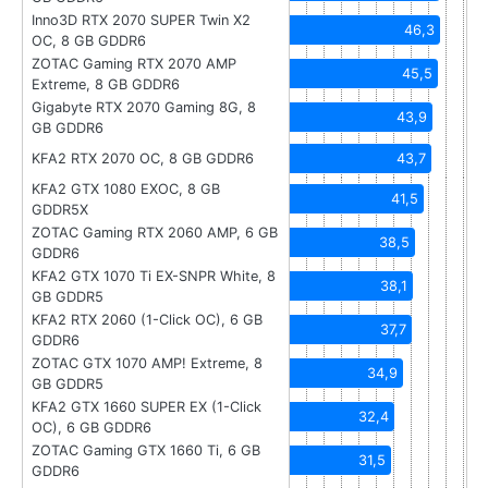
Inno3D RTX 2070 SUPER Twin X2
46,3
OC, 8 GB GDDR6
ZOTAC Gaming RTX 2070 AMP
45,5
Extreme, 8 GB GDDR6
Gigabyte RTX 2070 Gaming 8G, 8
43,9
GB GDDR6
KFA2 RTX 2070 OC, 8 GB GDDR6
43,7
KFA2 GTX 1080 EXOC, 8 GB
41,5
GDDR5X
ZOTAC Gaming RTX 2060 AMP, 6 GB
38,5
GDDR6
KFA2 GTX 1070 Ti EX-SNPR White, 8
38,1
GB GDDR5
KFA2 RTX 2060 (1-Click OC), 6 GB
37,7
GDDR6
ZOTAC GTX 1070 AMP! Extreme, 8
34,9
GB GDDR5
KFA2 GTX 1660 SUPER EX (1-Click
32,4
OC), 6 GB GDDR6
ZOTAC Gaming GTX 1660 Ti, 6 GB
31,5
GDDR6