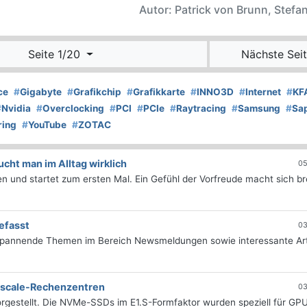
Autor: Patrick von Brunn, Stefan
Seite 1/20
Nächste Seit
ce
#
Gigabyte
#
Grafikchip
#
Grafikkarte
#
INNO3D
#
Internet
#
KF
#
Nvidia
#
Overclocking
#
PCI
#
PCIe
#
Raytracing
#
Samsung
#
Sa
ring
#
YouTube
#
ZOTAC
ht man im Alltag wirklich
05
 und startet zum ersten Mal. Ein Gefühl der Vorfreude macht sich bre
efasst
03
 spannende Themen im Bereich Newsmeldungen sowie interessante Art
erscale-Rechenzentren
03
rgestellt. Die NVMe-SSDs im E1.S-Formfaktor wurden speziell für GP