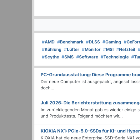
#
AMD
#
Benchmark
#
DLSS
#
Gaming
#
GeFor
#
Kühlung
#
Lüfter
#
Monitor
#
MSI
#
Netzteil
#
Scythe
#
SMS
#
Software
#
Technologie
#
Tu
PC-Grundausstattung: Diese Programme brauc
Der neue Computer ist ausgepackt, angeschlossen
doch...
Juli 2026: Die Bericht­erstattung zusammeng
Im zurückliegenden Monat gab es wieder einige
und Produkttests. Folgend möchten wir...
KIOXIA NX1: PCIe-5.0-SSDs für KI- und Hyp
KIOXIA hat die neue Enterprise-SSD-Serie NX1 vo