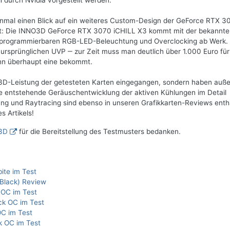
ll durch Nvidia vorgestellt werden.
 einmal einen Blick auf ein weiteres Custom-Design der GeForce RTX 3
mt: Die INNO3D GeForce RTX 3070 iCHILL X3 kommt mit der bekannte
r programmierbaren RGB-LED-Beleuchtung und Overclocking ab Werk.
 ursprünglichen UVP ‒ zur Zeit muss man deutlich über 1.000 Euro für
enn überhaupt eine bekommt.
ie 3D-Leistung der getesteten Karten eingegangen, sondern haben au
e entstehende Geräuschentwicklung der aktiven Kühlungen im Detail
ng und Raytracing sind ebenso in unseren Grafikkarten-Reviews enth
 Artikels!
3D
für die Bereitstellung des Testmusters bedanken.
ite im Test
Black) Review
 OC im Test
ck OC im Test
C im Test
k OC im Test