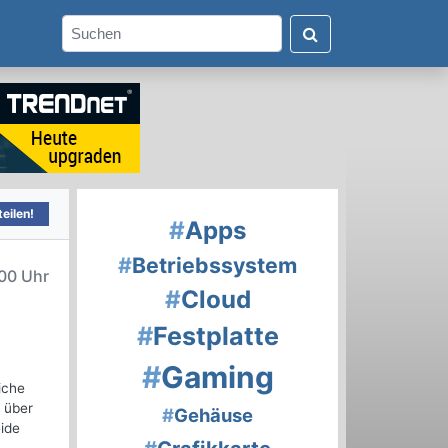
eilen!
#
Apps
#
Betriebssystem
00 Uhr
#
Cloud
#
Festplatte
#
Gaming
iche
g über
#
Gehäuse
eide