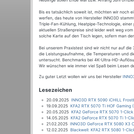
Neulinge sollen Ende Mai bzw. Anfang Juni offizie
Bis es tatsächlich soweit ist, möchten wir noch
werfen, das heute von Hersteller INNO3D stam
Triple-Fan-Kühlung, Heatpipe-Technologie, eine
aktuellen Straßenpreise sind leider weit weg vom
solche Karte auf den Tisch legen, sofern man d
Bei unserem Praxistest sind wir nicht nur auf d
die Leistungsaufnahme, die Temperaturen und di
untersucht. Benchmarks bei 4K-Ultra-HD-Auflösu
Wir wünschen wie immer viel Spaß beim Lesen des
Zu guter Letzt wollen wir uns bei Hersteller
INNO
Lesezeichen
20.09.2025
INNO3D RTX 5090 iCHILL Frostb
19.09.2025
KFA2 RTX 5070 Ti HOF Gaming (
20.05.2025
KFA2 GeForce RTX 5070 1-Click
14.05.2025
KFA2 GeForce RTX 5070 Ti 1-Cli
21.02.2025
INNO3D GeForce RTX 5080 X3 O
12.02.2025
Blackwell: KFA2 RTX 5080 1-Clic