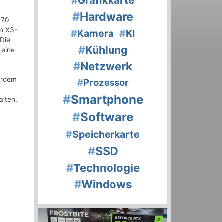
#
Grafikkarte
#
Hardware
070
n X3-
#
Kamera
#
KI
 Die
#
Kühlung
 eine
#
Netzwerk
ßerdem
#
Prozessor
#
Smartphone
alten.
#
Software
#
Speicherkarte
#
SSD
#
Technologie
#
Windows