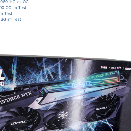
080 1-Click OC
90 OC im Test
m Test
SG im Test