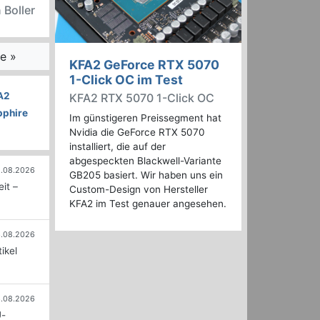
 Boller
e »
KFA2 GeForce RTX 5070
1-Click OC im Test
A2
KFA2 RTX 5070 1-Click OC
pphire
Im günstigeren Preissegment hat
Nvidia die GeForce RTX 5070
installiert, die auf der
abgespeckten Blackwell-Variante
.08.2026
GB205 basiert. Wir haben uns ein
it –
Custom-Design von Hersteller
KFA2 im Test genauer angesehen.
.08.2026
ikel
.08.2026
U-