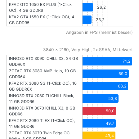
KFA2 GTX 1650 EX PLUS (1-Click
26,2
OC), 4 GB GDDR6
KFA2 GTX 1650 EX (1-Click OC), 4
23,2
GB GDDR5
Angaben in FPS (mehr ist besser)
3840 x 2160, Very High, 2x SSAA, Mittelwert
INNO3D RTX 3090 iCHILL X3, 24 GB
74,2
GDDR6X
ZOTAC RTX 3080 AMP Holo, 10 GB
69,0
GDDR6X
KFA2 RTX 3080 SG (1-Click OC), 10
68,2
GB GDDR6X
INNO3D RTX 2080 Ti iCHILL Black,
53,8
11 GB GDDR6
INNO3D RTX 3070 iCHILL X3, 8 GB
50,0
GDDR6
KFA2 RTX 2080 Ti EX (1-Click OC),
49,7
11 GB GDDR6
ZOTAC RTX 3070 Twin Edge OC
49,4
White, 8 GB GDDR6