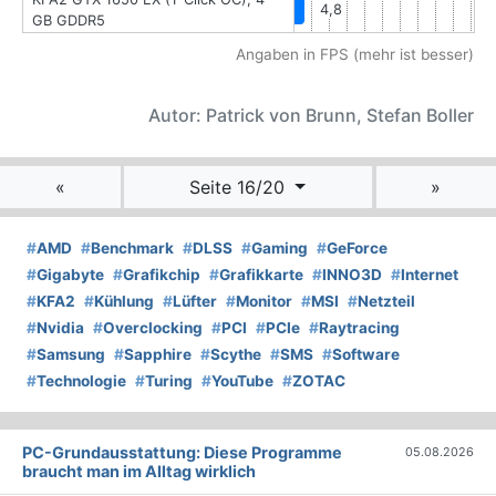
4,8
GB GDDR5
Angaben in FPS (mehr ist besser)
Autor: Patrick von Brunn, Stefan Boller
«
Seite 16/20
»
#
AMD
#
Benchmark
#
DLSS
#
Gaming
#
GeForce
#
Gigabyte
#
Grafikchip
#
Grafikkarte
#
INNO3D
#
Internet
#
KFA2
#
Kühlung
#
Lüfter
#
Monitor
#
MSI
#
Netzteil
#
Nvidia
#
Overclocking
#
PCI
#
PCIe
#
Raytracing
#
Samsung
#
Sapphire
#
Scythe
#
SMS
#
Software
#
Technologie
#
Turing
#
YouTube
#
ZOTAC
PC-Grundausstattung: Diese Programme
05.08.2026
braucht man im Alltag wirklich