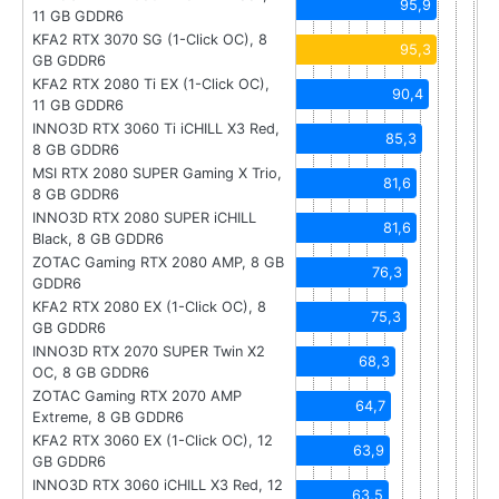
95,9
11 GB GDDR6
KFA2 RTX 3070 SG (1-Click OC), 8
95,3
GB GDDR6
KFA2 RTX 2080 Ti EX (1-Click OC),
90,4
11 GB GDDR6
INNO3D RTX 3060 Ti iCHILL X3 Red,
85,3
8 GB GDDR6
MSI RTX 2080 SUPER Gaming X Trio,
81,6
8 GB GDDR6
INNO3D RTX 2080 SUPER iCHILL
81,6
Black, 8 GB GDDR6
ZOTAC Gaming RTX 2080 AMP, 8 GB
76,3
GDDR6
KFA2 RTX 2080 EX (1-Click OC), 8
75,3
GB GDDR6
INNO3D RTX 2070 SUPER Twin X2
68,3
OC, 8 GB GDDR6
ZOTAC Gaming RTX 2070 AMP
64,7
Extreme, 8 GB GDDR6
KFA2 RTX 3060 EX (1-Click OC), 12
63,9
GB GDDR6
INNO3D RTX 3060 iCHILL X3 Red, 12
63,5