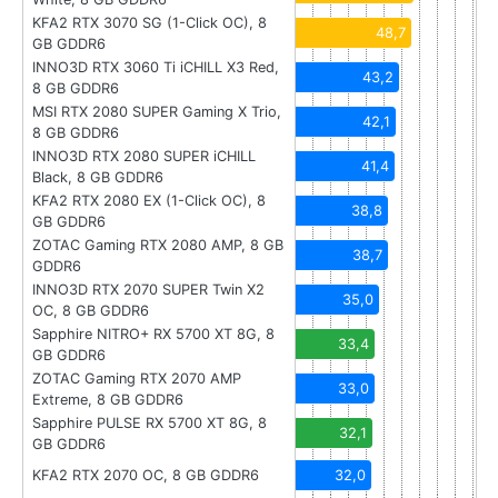
KFA2 RTX 3070 SG (1-Click OC), 8
48,7
GB GDDR6
INNO3D RTX 3060 Ti iCHILL X3 Red,
43,2
8 GB GDDR6
MSI RTX 2080 SUPER Gaming X Trio,
42,1
8 GB GDDR6
INNO3D RTX 2080 SUPER iCHILL
41,4
Black, 8 GB GDDR6
KFA2 RTX 2080 EX (1-Click OC), 8
38,8
GB GDDR6
ZOTAC Gaming RTX 2080 AMP, 8 GB
38,7
GDDR6
INNO3D RTX 2070 SUPER Twin X2
35,0
OC, 8 GB GDDR6
Sapphire NITRO+ RX 5700 XT 8G, 8
33,4
GB GDDR6
ZOTAC Gaming RTX 2070 AMP
33,0
Extreme, 8 GB GDDR6
Sapphire PULSE RX 5700 XT 8G, 8
32,1
GB GDDR6
KFA2 RTX 2070 OC, 8 GB GDDR6
32,0