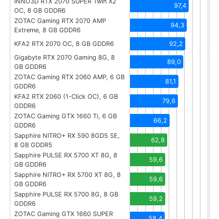
INNO3D RTX 2070 SUPER Twin X2
97,4
OC, 8 GB GDDR6
ZOTAC Gaming RTX 2070 AMP
94,3
Extreme, 8 GB GDDR6
KFA2 RTX 2070 OC, 8 GB GDDR6
92,2
Gigabyte RTX 2070 Gaming 8G, 8
89,0
GB GDDR6
ZOTAC Gaming RTX 2060 AMP, 6 GB
81,1
GDDR6
KFA2 RTX 2060 (1-Click OC), 6 GB
79,6
GDDR6
ZOTAC Gaming GTX 1660 Ti, 6 GB
66,2
GDDR6
Sapphire NITRO+ RX 590 8GD5 SE,
62,8
8 GB GDDR5
Sapphire PULSE RX 5700 XT 8G, 8
59,6
GB GDDR6
Sapphire NITRO+ RX 5700 XT 8G, 8
59,6
GB GDDR6
Sapphire PULSE RX 5700 8G, 8 GB
59,2
GDDR6
ZOTAC Gaming GTX 1660 SUPER
58,4