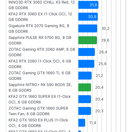
INNO3D RTX 3060 iCHILL X3 Red, 12
31,9
GB GDDR6
KFA2 RTX 3060 EX (1-Click OC), 12
30,9
GB GDDR6
Gigabyte RTX 2070 Gaming 8G, 8
30,2
GB GDDR6
Sapphire PULSE RX 5700 8G, 8 GB
29,6
GDDR6
ZOTAC Gaming RTX 2060 AMP, 6 GB
26,4
GDDR6
KFA2 RTX 2060 (1-Click OC), 6 GB
25,6
GDDR6
ZOTAC Gaming GTX 1660 Ti, 6 GB
21,2
GDDR6
Sapphire NITRO+ RX 590 8GD5 SE,
20,4
8 GB GDDR5
KFA2 GTX 1660 SUPER EX (1-Click
20,4
OC), 6 GB GDDR6
ZOTAC Gaming GTX 1660 SUPER
20,3
Twin Fan, 6 GB GDDR6
KFA2 GTX 1650 EX PLUS (1-Click
11,4
OC), 4 GB GDDR6
KFA2 GTX 1650 EX (1-Click OC), 4