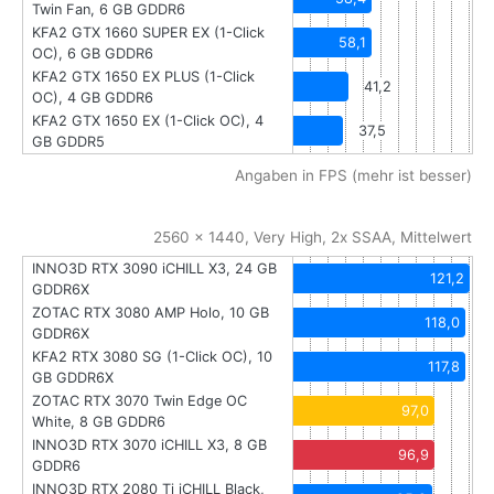
Twin Fan, 6 GB GDDR6
KFA2 GTX 1660 SUPER EX (1-Click
58,1
OC), 6 GB GDDR6
KFA2 GTX 1650 EX PLUS (1-Click
41,2
OC), 4 GB GDDR6
KFA2 GTX 1650 EX (1-Click OC), 4
37,5
GB GDDR5
Angaben in FPS (mehr ist besser)
2560 x 1440, Very High, 2x SSAA, Mittelwert
INNO3D RTX 3090 iCHILL X3, 24 GB
121,2
GDDR6X
ZOTAC RTX 3080 AMP Holo, 10 GB
118,0
GDDR6X
KFA2 RTX 3080 SG (1-Click OC), 10
117,8
GB GDDR6X
ZOTAC RTX 3070 Twin Edge OC
97,0
White, 8 GB GDDR6
INNO3D RTX 3070 iCHILL X3, 8 GB
96,9
GDDR6
INNO3D RTX 2080 Ti iCHILL Black,