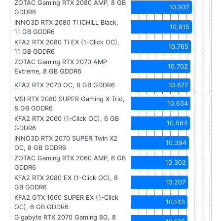
ZOTAC Gaming RTX 2080 AMP, 8 GB
10.937
GDDR6
INNO3D RTX 2080 Ti iCHILL Black,
10.915
11 GB GDDR6
KFA2 RTX 2080 Ti EX (1-Click OC),
10.765
11 GB GDDR6
ZOTAC Gaming RTX 2070 AMP
10.702
Extreme, 8 GB GDDR6
KFA2 RTX 2070 OC, 8 GB GDDR6
10.677
MSI RTX 2080 SUPER Gaming X Trio,
10.634
8 GB GDDR6
KFA2 RTX 2060 (1-Click OC), 6 GB
10.584
GDDR6
INNO3D RTX 2070 SUPER Twin X2
10.394
OC, 8 GB GDDR6
ZOTAC Gaming RTX 2060 AMP, 6 GB
10.302
GDDR6
KFA2 RTX 2080 EX (1-Click OC), 8
10.207
GB GDDR6
KFA2 GTX 1660 SUPER EX (1-Click
10.143
OC), 6 GB GDDR6
Gigabyte RTX 2070 Gaming 8G, 8