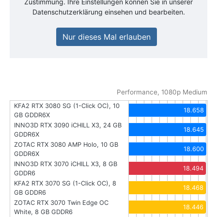
Zustimmung. Ihre Einstellungen können Sie in unserer
Datenschutzerklärung einsehen und bearbeiten.
Nur dieses Mal erlauben
Performance, 1080p Medium
KFA2 RTX 3080 SG (1-Click OC), 10
18.658
GB GDDR6X
INNO3D RTX 3090 iCHILL X3, 24 GB
18.645
GDDR6X
ZOTAC RTX 3080 AMP Holo, 10 GB
18.600
GDDR6X
INNO3D RTX 3070 iCHILL X3, 8 GB
18.494
GDDR6
KFA2 RTX 3070 SG (1-Click OC), 8
18.468
GB GDDR6
ZOTAC RTX 3070 Twin Edge OC
18.446
White, 8 GB GDDR6