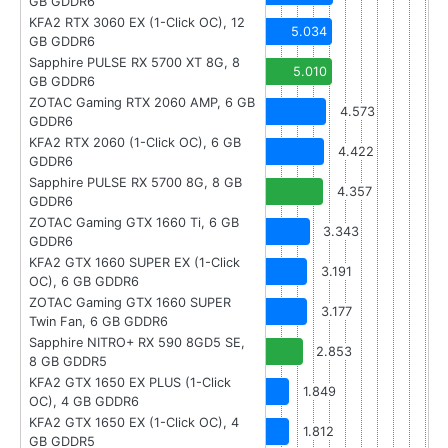
GB GDDR6
KFA2 RTX 3060 EX (1-Click OC), 12
5.034
GB GDDR6
Sapphire PULSE RX 5700 XT 8G, 8
5.010
GB GDDR6
ZOTAC Gaming RTX 2060 AMP, 6 GB
4.573
GDDR6
KFA2 RTX 2060 (1-Click OC), 6 GB
4.422
GDDR6
Sapphire PULSE RX 5700 8G, 8 GB
4.357
GDDR6
ZOTAC Gaming GTX 1660 Ti, 6 GB
3.343
GDDR6
KFA2 GTX 1660 SUPER EX (1-Click
3.191
OC), 6 GB GDDR6
ZOTAC Gaming GTX 1660 SUPER
3.177
Twin Fan, 6 GB GDDR6
Sapphire NITRO+ RX 590 8GD5 SE,
2.853
8 GB GDDR5
KFA2 GTX 1650 EX PLUS (1-Click
1.849
OC), 4 GB GDDR6
KFA2 GTX 1650 EX (1-Click OC), 4
1.812
GB GDDR5