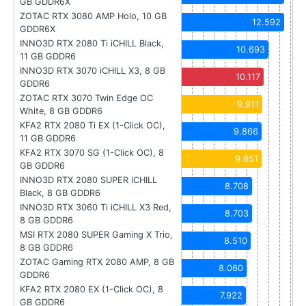
GB GDDR6X
ZOTAC RTX 3080 AMP Holo, 10 GB
12.592
GDDR6X
INNO3D RTX 2080 Ti iCHILL Black,
10.693
11 GB GDDR6
INNO3D RTX 3070 iCHILL X3, 8 GB
10.117
GDDR6
ZOTAC RTX 3070 Twin Edge OC
9.911
White, 8 GB GDDR6
KFA2 RTX 2080 Ti EX (1-Click OC),
9.866
11 GB GDDR6
KFA2 RTX 3070 SG (1-Click OC), 8
9.851
GB GDDR6
INNO3D RTX 2080 SUPER iCHILL
8.708
Black, 8 GB GDDR6
INNO3D RTX 3060 Ti iCHILL X3 Red,
8.703
8 GB GDDR6
MSI RTX 2080 SUPER Gaming X Trio,
8.510
8 GB GDDR6
ZOTAC Gaming RTX 2080 AMP, 8 GB
8.060
GDDR6
KFA2 RTX 2080 EX (1-Click OC), 8
7.922
GB GDDR6