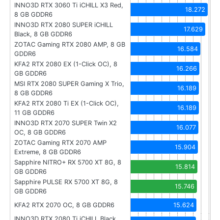
INNO3D RTX 3060 Ti iCHILL X3 Red,
18.272
8 GB GDDR6
INNO3D RTX 2080 SUPER iCHILL
17.629
Black, 8 GB GDDR6
ZOTAC Gaming RTX 2080 AMP, 8 GB
16.584
GDDR6
KFA2 RTX 2080 EX (1-Click OC), 8
16.266
GB GDDR6
MSI RTX 2080 SUPER Gaming X Trio,
16.189
8 GB GDDR6
KFA2 RTX 2080 Ti EX (1-Click OC),
16.189
11 GB GDDR6
INNO3D RTX 2070 SUPER Twin X2
16.077
OC, 8 GB GDDR6
ZOTAC Gaming RTX 2070 AMP
15.904
Extreme, 8 GB GDDR6
Sapphire NITRO+ RX 5700 XT 8G, 8
15.814
GB GDDR6
Sapphire PULSE RX 5700 XT 8G, 8
15.746
GB GDDR6
KFA2 RTX 2070 OC, 8 GB GDDR6
15.624
INNO3D RTX 2080 Ti iCHILL Black,