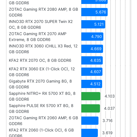
GB GDDR6
ZOTAC Gaming RTX 2080 AMP, 8 GB
5.676
GDDR6
INNO3D RTX 2070 SUPER Twin X2
5.121
OC, 8 GB GDDR6
ZOTAC Gaming RTX 2070 AMP
4.790
Extreme, 8 GB GDDR6
INNO3D RTX 3060 iCHILL X3 Red, 12
4.669
GB GDDR6
KFA2 RTX 2070 OC, 8 GB GDDR6
4.635
KFA2 RTX 3060 EX (1-Click OC), 12
4.607
GB GDDR6
Gigabyte RTX 2070 Gaming 8G, 8
4.512
GB GDDR6
Sapphire NITRO+ RX 5700 XT 8G, 8
4.103
GB GDDR6
Sapphire PULSE RX 5700 XT 8G, 8
4.037
GB GDDR6
ZOTAC Gaming RTX 2060 AMP, 6 GB
3.716
GDDR6
KFA2 RTX 2060 (1-Click OC), 6 GB
3.619
GDDR6