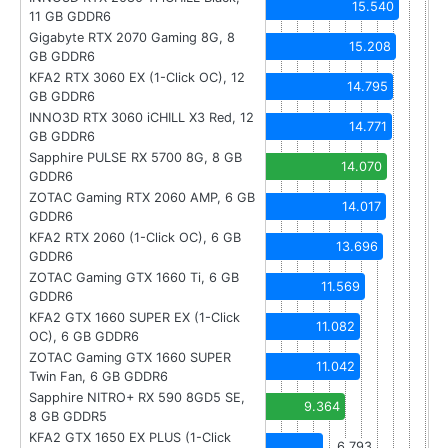
15.540
11 GB GDDR6
Gigabyte RTX 2070 Gaming 8G, 8
15.208
GB GDDR6
KFA2 RTX 3060 EX (1-Click OC), 12
14.795
GB GDDR6
INNO3D RTX 3060 iCHILL X3 Red, 12
14.771
GB GDDR6
Sapphire PULSE RX 5700 8G, 8 GB
14.070
GDDR6
ZOTAC Gaming RTX 2060 AMP, 6 GB
14.017
GDDR6
KFA2 RTX 2060 (1-Click OC), 6 GB
13.696
GDDR6
ZOTAC Gaming GTX 1660 Ti, 6 GB
11.569
GDDR6
KFA2 GTX 1660 SUPER EX (1-Click
11.082
OC), 6 GB GDDR6
ZOTAC Gaming GTX 1660 SUPER
11.042
Twin Fan, 6 GB GDDR6
Sapphire NITRO+ RX 590 8GD5 SE,
9.364
8 GB GDDR5
KFA2 GTX 1650 EX PLUS (1-Click
6.793