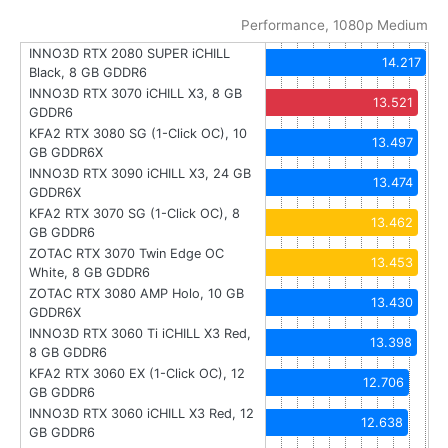
Performance, 1080p Medium
INNO3D RTX 2080 SUPER iCHILL
14.217
Black, 8 GB GDDR6
INNO3D RTX 3070 iCHILL X3, 8 GB
13.521
GDDR6
KFA2 RTX 3080 SG (1-Click OC), 10
13.497
GB GDDR6X
INNO3D RTX 3090 iCHILL X3, 24 GB
13.474
GDDR6X
KFA2 RTX 3070 SG (1-Click OC), 8
13.462
GB GDDR6
ZOTAC RTX 3070 Twin Edge OC
13.453
White, 8 GB GDDR6
ZOTAC RTX 3080 AMP Holo, 10 GB
13.430
GDDR6X
INNO3D RTX 3060 Ti iCHILL X3 Red,
13.398
8 GB GDDR6
KFA2 RTX 3060 EX (1-Click OC), 12
12.706
GB GDDR6
INNO3D RTX 3060 iCHILL X3 Red, 12
12.638
GB GDDR6