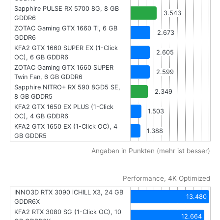
Sapphire PULSE RX 5700 8G, 8 GB
3.543
GDDR6
ZOTAC Gaming GTX 1660 Ti, 6 GB
2.673
GDDR6
KFA2 GTX 1660 SUPER EX (1-Click
2.605
OC), 6 GB GDDR6
ZOTAC Gaming GTX 1660 SUPER
2.599
Twin Fan, 6 GB GDDR6
Sapphire NITRO+ RX 590 8GD5 SE,
2.349
8 GB GDDR5
KFA2 GTX 1650 EX PLUS (1-Click
1.503
OC), 4 GB GDDR6
KFA2 GTX 1650 EX (1-Click OC), 4
1.388
GB GDDR5
Angaben in Punkten (mehr ist besser)
Performance, 4K Optimized
INNO3D RTX 3090 iCHILL X3, 24 GB
13.480
GDDR6X
KFA2 RTX 3080 SG (1-Click OC), 10
12.664