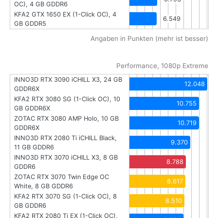
OC), 4 GB GDDR6
KFA2 GTX 1650 EX (1-Click OC), 4
6.549
GB GDDR5
Angaben in Punkten (mehr ist besser)
Performance, 1080p Extreme
INNO3D RTX 3090 iCHILL X3, 24 GB
12.048
GDDR6X
KFA2 RTX 3080 SG (1-Click OC), 10
10.755
GB GDDR6X
ZOTAC RTX 3080 AMP Holo, 10 GB
10.719
GDDR6X
INNO3D RTX 2080 Ti iCHILL Black,
9.370
11 GB GDDR6
INNO3D RTX 3070 iCHILL X3, 8 GB
8.788
GDDR6
ZOTAC RTX 3070 Twin Edge OC
8.617
White, 8 GB GDDR6
KFA2 RTX 3070 SG (1-Click OC), 8
8.510
GB GDDR6
KFA2 RTX 2080 Ti EX (1-Click OC),