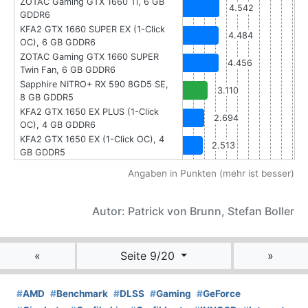
ZOTAC Gaming GTX 1660 Ti, 6 GB
4.542
GDDR6
KFA2 GTX 1660 SUPER EX (1-Click
4.484
OC), 6 GB GDDR6
ZOTAC Gaming GTX 1660 SUPER
4.456
Twin Fan, 6 GB GDDR6
Sapphire NITRO+ RX 590 8GD5 SE,
3.110
8 GB GDDR5
KFA2 GTX 1650 EX PLUS (1-Click
2.694
OC), 4 GB GDDR6
KFA2 GTX 1650 EX (1-Click OC), 4
2.513
GB GDDR5
Angaben in Punkten (mehr ist besser)
Autor: Patrick von Brunn, Stefan Boller
«
Seite 9/20
»
#
AMD
#
Benchmark
#
DLSS
#
Gaming
#
GeForce