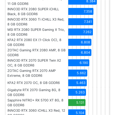
8.384
11 GB GDDR6
INNO3D RTX 2080 SUPER iCHILL
7.358
Black, 8 GB GDDR6
INNO3D RTX 3060 Ti iCHILL X3 Red,
7.341
8 GB GDDR6
MSI RTX 2080 SUPER Gaming X Trio,
7.262
8 GB GDDR6
KFA2 RTX 2080 EX (1-Click OC), 8
6.808
GB GDDR6
ZOTAC Gaming RTX 2080 AMP, 8 GB
6.804
GDDR6
INNO3D RTX 2070 SUPER Twin X2
6.190
OC, 8 GB GDDR6
ZOTAC Gaming RTX 2070 AMP
5.662
Extreme, 8 GB GDDR6
KFA2 RTX 2070 OC, 8 GB GDDR6
5.463
Gigabyte RTX 2070 Gaming 8G, 8
5.263
GB GDDR6
Sapphire NITRO+ RX 5700 XT 8G, 8
5.131
GB GDDR6
INNO3D RTX 3060 iCHILL X3 Red, 12
5.104