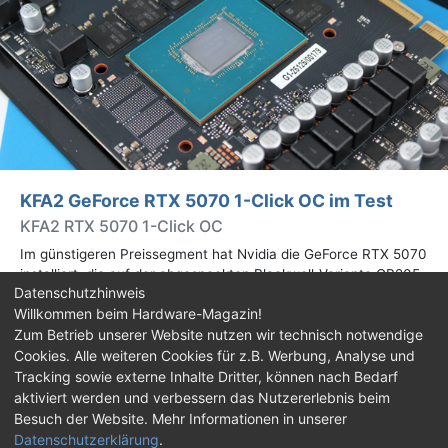
KFA2 GeForce RTX 5070 1-Click OC im Test
KFA2 RTX 5070 1-Click OC
Im günstigeren Preissegment hat Nvidia die GeForce RTX 5070
installiert, die auf der abgespeckten Blackwell-Variante GB205
Datenschutzhinweis
basiert. Wir haben uns ein Custom-Design von Hersteller KFA2
Willkommen beim Hardware-Magazin!
im Test genauer angesehen.
Zum Betrieb unserer Website nutzen wir technisch notwendige
Cookies. Alle weiteren Cookies für z.B. Werbung, Analyse und
Impressum
|
Kontakt
|
Jobs
|
Datenschutz
|
Tracking sowie externe Inhalte Dritter, können nach Bedarf
Consent‑Einstellungen
|
Haftungsausschluss
aktiviert werden und verbessern das Nutzererlebnis beim
Besuch der Website. Mehr Informationen in unserer
Feed
Facebook
YouTube
TikTok
Datenschutzerklärung
.