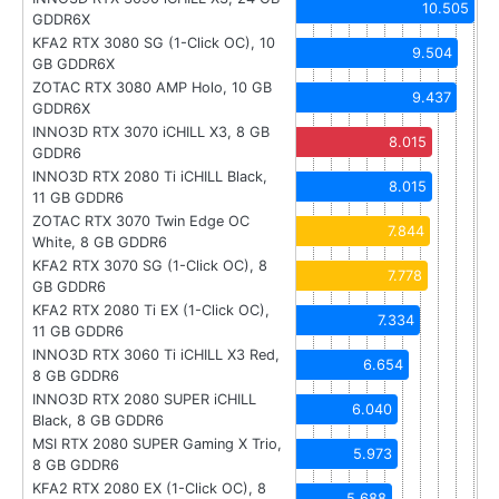
10.505
GDDR6X
KFA2 RTX 3080 SG (1-Click OC), 10
9.504
GB GDDR6X
ZOTAC RTX 3080 AMP Holo, 10 GB
9.437
GDDR6X
INNO3D RTX 3070 iCHILL X3, 8 GB
8.015
GDDR6
INNO3D RTX 2080 Ti iCHILL Black,
8.015
11 GB GDDR6
ZOTAC RTX 3070 Twin Edge OC
7.844
White, 8 GB GDDR6
KFA2 RTX 3070 SG (1-Click OC), 8
7.778
GB GDDR6
KFA2 RTX 2080 Ti EX (1-Click OC),
7.334
11 GB GDDR6
INNO3D RTX 3060 Ti iCHILL X3 Red,
6.654
8 GB GDDR6
INNO3D RTX 2080 SUPER iCHILL
6.040
Black, 8 GB GDDR6
MSI RTX 2080 SUPER Gaming X Trio,
5.973
8 GB GDDR6
KFA2 RTX 2080 EX (1-Click OC), 8
5.688