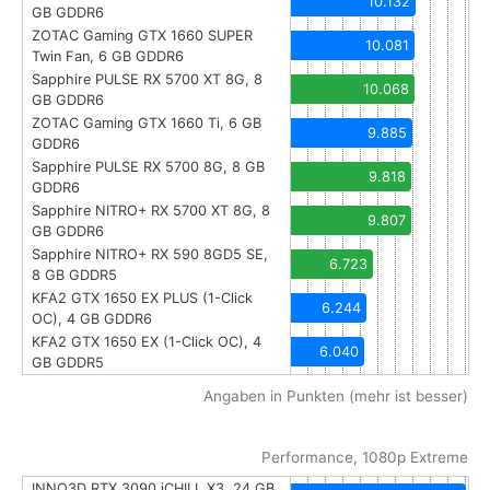
10.132
GB GDDR6
ZOTAC Gaming GTX 1660 SUPER
10.081
Twin Fan, 6 GB GDDR6
Sapphire PULSE RX 5700 XT 8G, 8
10.068
GB GDDR6
ZOTAC Gaming GTX 1660 Ti, 6 GB
9.885
GDDR6
Sapphire PULSE RX 5700 8G, 8 GB
9.818
GDDR6
Sapphire NITRO+ RX 5700 XT 8G, 8
9.807
GB GDDR6
Sapphire NITRO+ RX 590 8GD5 SE,
6.723
8 GB GDDR5
KFA2 GTX 1650 EX PLUS (1-Click
6.244
OC), 4 GB GDDR6
KFA2 GTX 1650 EX (1-Click OC), 4
6.040
GB GDDR5
Angaben in Punkten (mehr ist besser)
Performance, 1080p Extreme
INNO3D RTX 3090 iCHILL X3, 24 GB