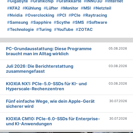
#
Gigabyte
#
Grafikchip
#
Grafikkarte
#
INNO3D
#
Internet
#
KFA2
#
Kühlung
#
Lüfter
#
Monitor
#
MSI
#
Netzteil
#
Nvidia
#
Overclocking
#
PCI
#
PCIe
#
Raytracing
#
Samsung
#
Sapphire
#
Scythe
#
SMS
#
Software
#
Technologie
#
Turing
#
YouTube
#
ZOTAC
PC-Grundausstattung: Diese Programme
05.08.2026
braucht man im Alltag wirklich
Juli 2026: Die Bericht­erstattung
03.08.2026
zusammengefasst
KIOXIA NX1: PCIe-5.0-SSDs für KI- und
03.08.2026
Hyperscale-Rechenzentren
Fünf einfache Wege, wie dein Apple-Gerät
30.07.2026
sicherer wird
KIOXIA CM10: PCIe-6.0-SSDs für Enterprise-
30.07.2026
und KI-Anwendungen