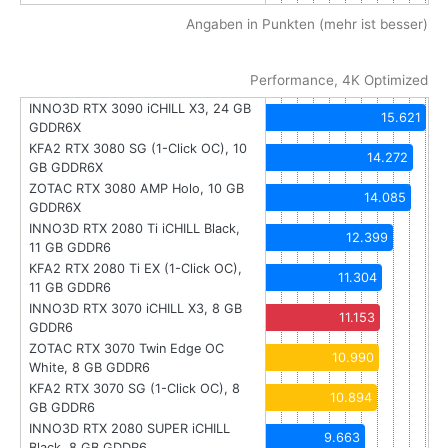
Angaben in Punkten (mehr ist besser)
Performance, 4K Optimized
INNO3D RTX 3090 iCHILL X3, 24 GB
15.621
GDDR6X
KFA2 RTX 3080 SG (1-Click OC), 10
14.272
GB GDDR6X
ZOTAC RTX 3080 AMP Holo, 10 GB
14.085
GDDR6X
INNO3D RTX 2080 Ti iCHILL Black,
12.399
11 GB GDDR6
KFA2 RTX 2080 Ti EX (1-Click OC),
11.304
11 GB GDDR6
INNO3D RTX 3070 iCHILL X3, 8 GB
11.153
GDDR6
ZOTAC RTX 3070 Twin Edge OC
10.990
White, 8 GB GDDR6
KFA2 RTX 3070 SG (1-Click OC), 8
10.894
GB GDDR6
INNO3D RTX 2080 SUPER iCHILL
9.663
Black, 8 GB GDDR6