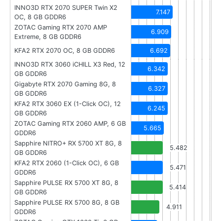
INNO3D RTX 2070 SUPER Twin X2
7.147
OC, 8 GB GDDR6
ZOTAC Gaming RTX 2070 AMP
6.909
Extreme, 8 GB GDDR6
KFA2 RTX 2070 OC, 8 GB GDDR6
6.692
INNO3D RTX 3060 iCHILL X3 Red, 12
6.342
GB GDDR6
Gigabyte RTX 2070 Gaming 8G, 8
6.327
GB GDDR6
KFA2 RTX 3060 EX (1-Click OC), 12
6.245
GB GDDR6
ZOTAC Gaming RTX 2060 AMP, 6 GB
5.665
GDDR6
Sapphire NITRO+ RX 5700 XT 8G, 8
5.482
GB GDDR6
KFA2 RTX 2060 (1-Click OC), 6 GB
5.471
GDDR6
Sapphire PULSE RX 5700 XT 8G, 8
5.414
GB GDDR6
Sapphire PULSE RX 5700 8G, 8 GB
4.911
GDDR6