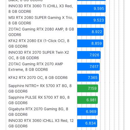
INNO3D RTX 3060 Ti iCHILL X3 Red,
9.595
8 GB GDDR6
MSI RTX 2080 SUPER Gaming X Trio,
9.523
8 GB GDDR6
ZOTAC Gaming RTX 2080 AMP, 8 GB
8.922
GDDR6
KFA2 RTX 2080 EX (1-Click OC), 8
8.859
GB GDDR6
INNO3D RTX 2070 SUPER Twin X2
7.926
OC, 8 GB GDDR6
ZOTAC Gaming RTX 2070 AMP
7.617
Extreme, 8 GB GDDR6
KFA2 RTX 2070 OC, 8 GB GDDR6
7.365
Sapphire NITRO+ RX 5700 XT 8G, 8
7.159
GB GDDR6
Sapphire PULSE RX 5700 XT 8G, 8
6.981
GB GDDR6
Gigabyte RTX 2070 Gaming 8G, 8
6.969
GB GDDR6
INNO3D RTX 3060 iCHILL X3 Red, 12
6.834
GB GDDR6