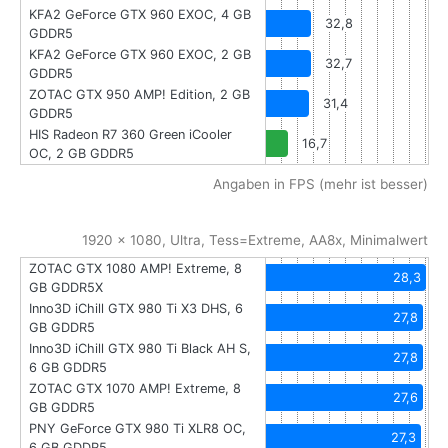
KFA2 GeForce GTX 960 EXOC, 4 GB
32,8
GDDR5
KFA2 GeForce GTX 960 EXOC, 2 GB
32,7
GDDR5
ZOTAC GTX 950 AMP! Edition, 2 GB
31,4
GDDR5
HIS Radeon R7 360 Green iCooler
16,7
OC, 2 GB GDDR5
Angaben in FPS (mehr ist besser)
1920 x 1080, Ultra, Tess=Extreme, AA8x, Minimalwert
ZOTAC GTX 1080 AMP! Extreme, 8
28,3
GB GDDR5X
Inno3D iChill GTX 980 Ti X3 DHS, 6
27,8
GB GDDR5
Inno3D iChill GTX 980 Ti Black AH S,
27,8
6 GB GDDR5
ZOTAC GTX 1070 AMP! Extreme, 8
27,6
GB GDDR5
PNY GeForce GTX 980 Ti XLR8 OC,
27,3
6 GB GDDR5