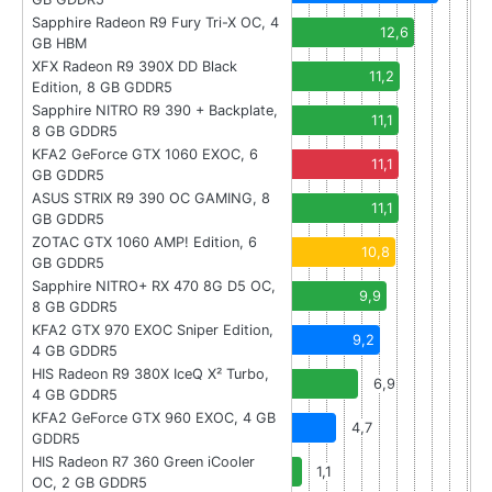
Sapphire Radeon R9 Fury Tri-X OC, 4
12,6
GB HBM
XFX Radeon R9 390X DD Black
11,2
Edition, 8 GB GDDR5
Sapphire NITRO R9 390 + Backplate,
11,1
8 GB GDDR5
KFA2 GeForce GTX 1060 EXOC, 6
11,1
GB GDDR5
ASUS STRIX R9 390 OC GAMING, 8
11,1
GB GDDR5
ZOTAC GTX 1060 AMP! Edition, 6
10,8
GB GDDR5
Sapphire NITRO+ RX 470 8G D5 OC,
9,9
8 GB GDDR5
KFA2 GTX 970 EXOC Sniper Edition,
9,2
4 GB GDDR5
HIS Radeon R9 380X IceQ X² Turbo,
6,9
4 GB GDDR5
KFA2 GeForce GTX 960 EXOC, 4 GB
4,7
GDDR5
HIS Radeon R7 360 Green iCooler
1,1
OC, 2 GB GDDR5