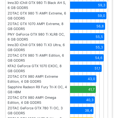
Inno3D iChill GTX 980 Ti Black AH S,
59,3
6 GB GDDR5
ZOTAC GTX 980 Ti AMP! Extreme, 6
59,0
GB GDDR5
ZOTAC GTX 1070 AMP! Extreme, 8
56,8
GB GDDR5
PNY GeForce GTX 980 Ti XLR8 OC,
55,5
6 GB GDDR5
Inno3D iChill GTX 980 Ti X3 Ultra, 6
55,3
GB GDDR5
ZOTAC GTX 980 Ti AMP! Edition, 6
54,6
GB GDDR5
KFA2 GeForce GTX 1070 EXOC, 8
51,1
GB GDDR5
ZOTAC GTX 980 AMP! Extreme
43,0
Edition, 4 GB GDDR5
Sapphire Radeon R9 Fury Tri-X OC, 4
41,7
GB HBM
ZOTAC GTX 980 AMP! Omega
40,3
Edition, 4 GB GDDR5
ZOTAC GeForce GTX 780 Ti OC, 3
38,4
GB GDDR5