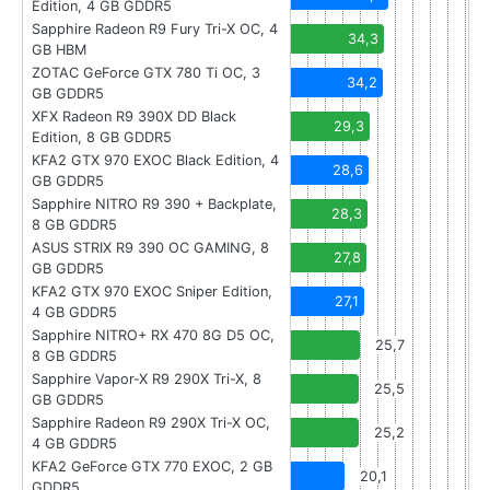
Edition, 4 GB GDDR5
Sapphire Radeon R9 Fury Tri-X OC, 4
34,3
GB HBM
ZOTAC GeForce GTX 780 Ti OC, 3
34,2
GB GDDR5
XFX Radeon R9 390X DD Black
29,3
Edition, 8 GB GDDR5
KFA2 GTX 970 EXOC Black Edition, 4
28,6
GB GDDR5
Sapphire NITRO R9 390 + Backplate,
28,3
8 GB GDDR5
ASUS STRIX R9 390 OC GAMING, 8
27,8
GB GDDR5
KFA2 GTX 970 EXOC Sniper Edition,
27,1
4 GB GDDR5
Sapphire NITRO+ RX 470 8G D5 OC,
25,7
8 GB GDDR5
Sapphire Vapor-X R9 290X Tri-X, 8
25,5
GB GDDR5
Sapphire Radeon R9 290X Tri-X OC,
25,2
4 GB GDDR5
KFA2 GeForce GTX 770 EXOC, 2 GB
20,1
GDDR5