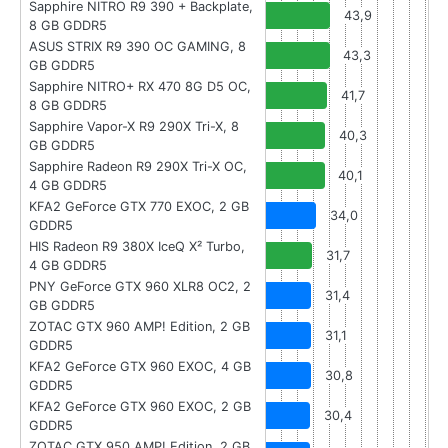
Sapphire NITRO R9 390 + Backplate,
43,9
8 GB GDDR5
ASUS STRIX R9 390 OC GAMING, 8
43,3
GB GDDR5
Sapphire NITRO+ RX 470 8G D5 OC,
41,7
8 GB GDDR5
Sapphire Vapor-X R9 290X Tri-X, 8
40,3
GB GDDR5
Sapphire Radeon R9 290X Tri-X OC,
40,1
4 GB GDDR5
KFA2 GeForce GTX 770 EXOC, 2 GB
34,0
GDDR5
HIS Radeon R9 380X IceQ X² Turbo,
31,7
4 GB GDDR5
PNY GeForce GTX 960 XLR8 OC2, 2
31,4
GB GDDR5
ZOTAC GTX 960 AMP! Edition, 2 GB
31,1
GDDR5
KFA2 GeForce GTX 960 EXOC, 4 GB
30,8
GDDR5
KFA2 GeForce GTX 960 EXOC, 2 GB
30,4
GDDR5
ZOTAC GTX 950 AMP! Edition, 2 GB