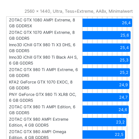
2560 x 1440, Ultra, Tess=Extreme, AA8x, Minimalwert
ZOTAC GTX 1080 AMP! Extreme, 8
26,4
GB GDDR5X
ZOTAC GTX 1070 AMP! Extreme, 8
25,6
GB GDDR5
Inno3D iChill GTX 980 Ti X3 DHS, 6
25,4
GB GDDR5
Inno3D iChill GTX 980 Ti Black AH S,
25,3
6 GB GDDR5
ZOTAC GTX 980 Ti AMP! Extreme, 6
25,2
GB GDDR5
KFA2 GeForce GTX 1070 EXOC, 8
24,9
GB GDDR5
PNY GeForce GTX 980 Ti XLR8 OC,
24,7
6 GB GDDR5
ZOTAC GTX 980 Ti AMP! Edition, 6
24,6
GB GDDR5
ZOTAC GTX 980 AMP! Extreme
23,2
Edition, 4 GB GDDR5
ZOTAC GTX 980 AMP! Omega
22,5
Edition, 4 GB GDDR5