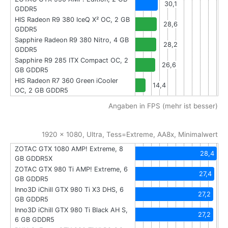
30,1
GDDR5
HIS Radeon R9 380 IceQ X² OC, 2 GB
28,6
GDDR5
Sapphire Radeon R9 380 Nitro, 4 GB
28,2
GDDR5
Sapphire R9 285 ITX Compact OC, 2
26,6
GB GDDR5
HIS Radeon R7 360 Green iCooler
14,4
OC, 2 GB GDDR5
Angaben in FPS (mehr ist besser)
1920 x 1080, Ultra, Tess=Extreme, AA8x, Minimalwert
ZOTAC GTX 1080 AMP! Extreme, 8
28,4
GB GDDR5X
ZOTAC GTX 980 Ti AMP! Extreme, 6
27,4
GB GDDR5
Inno3D iChill GTX 980 Ti X3 DHS, 6
27,2
GB GDDR5
Inno3D iChill GTX 980 Ti Black AH S,
27,2
6 GB GDDR5