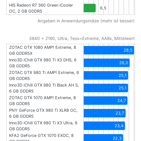
HIS Radeon R7 360 Green iCooler
6,5
OC, 2 GB GDDR5
Angaben in Anwendungsindize (mehr ist besser)
3840 x 2160, Ultra, Tess=Extreme, AA8x, Mittelwert
ZOTAC GTX 1080 AMP! Extreme, 8
28,5
GB GDDR5X
Inno3D iChill GTX 980 Ti X3 DHS, 6
26,0
GB GDDR5
ZOTAC GTX 980 Ti AMP! Extreme, 6
25,1
GB GDDR5
Inno3D iChill GTX 980 Ti Black AH S,
25,1
6 GB GDDR5
ZOTAC GTX 1070 AMP! Extreme, 8
24,7
GB GDDR5
PNY GeForce GTX 980 Ti XLR8 OC,
23,7
6 GB GDDR5
Inno3D iChill GTX 980 Ti X3 Ultra, 6
23,4
GB GDDR5
KFA2 GeForce GTX 1070 EXOC, 8
22,3