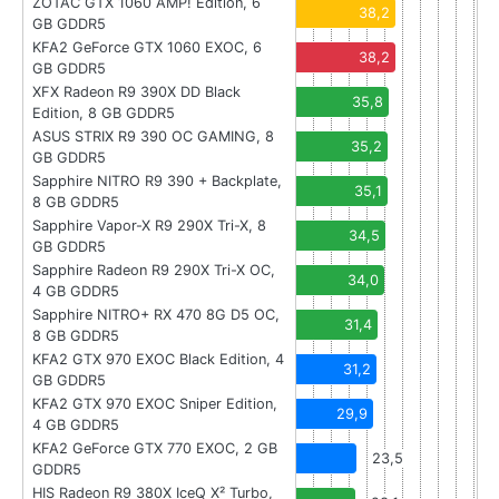
ZOTAC GTX 1060 AMP! Edition, 6
38,2
GB GDDR5
KFA2 GeForce GTX 1060 EXOC, 6
38,2
GB GDDR5
XFX Radeon R9 390X DD Black
35,8
Edition, 8 GB GDDR5
ASUS STRIX R9 390 OC GAMING, 8
35,2
GB GDDR5
Sapphire NITRO R9 390 + Backplate,
35,1
8 GB GDDR5
Sapphire Vapor-X R9 290X Tri-X, 8
34,5
GB GDDR5
Sapphire Radeon R9 290X Tri-X OC,
34,0
4 GB GDDR5
Sapphire NITRO+ RX 470 8G D5 OC,
31,4
8 GB GDDR5
KFA2 GTX 970 EXOC Black Edition, 4
31,2
GB GDDR5
KFA2 GTX 970 EXOC Sniper Edition,
29,9
4 GB GDDR5
KFA2 GeForce GTX 770 EXOC, 2 GB
23,5
GDDR5
HIS Radeon R9 380X IceQ X² Turbo,