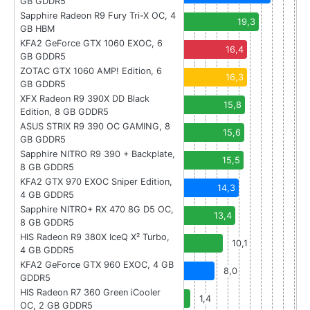
GB GDDR5
Sapphire Radeon R9 Fury Tri-X OC, 4
19,3
GB HBM
KFA2 GeForce GTX 1060 EXOC, 6
16,4
GB GDDR5
ZOTAC GTX 1060 AMP! Edition, 6
16,3
GB GDDR5
XFX Radeon R9 390X DD Black
15,8
Edition, 8 GB GDDR5
ASUS STRIX R9 390 OC GAMING, 8
15,6
GB GDDR5
Sapphire NITRO R9 390 + Backplate,
15,5
8 GB GDDR5
KFA2 GTX 970 EXOC Sniper Edition,
14,3
4 GB GDDR5
Sapphire NITRO+ RX 470 8G D5 OC,
13,4
8 GB GDDR5
HIS Radeon R9 380X IceQ X² Turbo,
10,1
4 GB GDDR5
KFA2 GeForce GTX 960 EXOC, 4 GB
8,0
GDDR5
HIS Radeon R7 360 Green iCooler
1,4
OC, 2 GB GDDR5