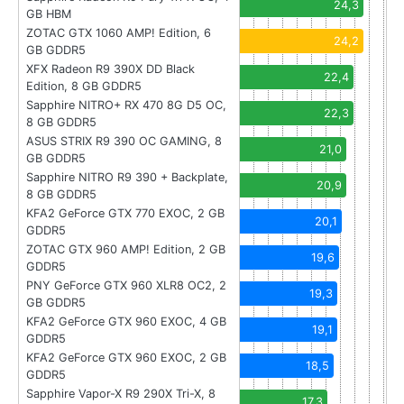
24,3
GB HBM
ZOTAC GTX 1060 AMP! Edition, 6
24,2
GB GDDR5
XFX Radeon R9 390X DD Black
22,4
Edition, 8 GB GDDR5
Sapphire NITRO+ RX 470 8G D5 OC,
22,3
8 GB GDDR5
ASUS STRIX R9 390 OC GAMING, 8
21,0
GB GDDR5
Sapphire NITRO R9 390 + Backplate,
20,9
8 GB GDDR5
KFA2 GeForce GTX 770 EXOC, 2 GB
20,1
GDDR5
ZOTAC GTX 960 AMP! Edition, 2 GB
19,6
GDDR5
PNY GeForce GTX 960 XLR8 OC2, 2
19,3
GB GDDR5
KFA2 GeForce GTX 960 EXOC, 4 GB
19,1
GDDR5
KFA2 GeForce GTX 960 EXOC, 2 GB
18,5
GDDR5
Sapphire Vapor-X R9 290X Tri-X, 8
17,3