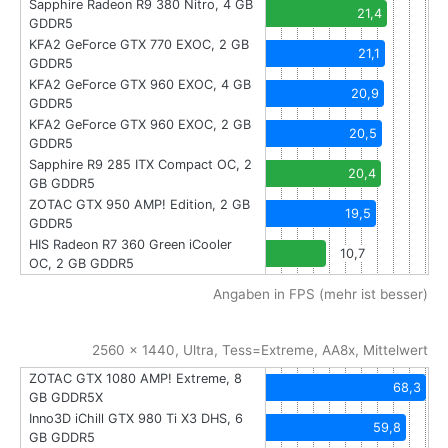
Sapphire Radeon R9 380 Nitro, 4 GB
21,4
GDDR5
KFA2 GeForce GTX 770 EXOC, 2 GB
21,1
GDDR5
KFA2 GeForce GTX 960 EXOC, 4 GB
20,9
GDDR5
KFA2 GeForce GTX 960 EXOC, 2 GB
20,5
GDDR5
Sapphire R9 285 ITX Compact OC, 2
20,4
GB GDDR5
ZOTAC GTX 950 AMP! Edition, 2 GB
19,5
GDDR5
HIS Radeon R7 360 Green iCooler
10,7
OC, 2 GB GDDR5
Angaben in FPS (mehr ist besser)
2560 x 1440, Ultra, Tess=Extreme, AA8x, Mittelwert
ZOTAC GTX 1080 AMP! Extreme, 8
68,3
GB GDDR5X
Inno3D iChill GTX 980 Ti X3 DHS, 6
59,8
GB GDDR5