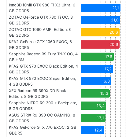
Inno3D iChill GTX 980 Ti X3 Ultra, 6
21,1
GB GDDR5
ZOTAC GeForce GTX 780 Ti OC, 3
21,0
GB GDDR5
ZOTAC GTX 1060 AMP! Edition, 6
20,6
GB GDDR5
KFA2 GeForce GTX 1060 EXOC, 6
20,6
GB GDDR5
Sapphire Radeon R9 Fury Tri-X OC, 4
17,6
GB HBM
KFA2 GTX 970 EXOC Black Edition, 4
17,2
GB GDDR5
KFA2 GTX 970 EXOC Sniper Edition,
16,3
4 GB GDDR5
XFX Radeon R9 390X DD Black
15,3
Edition, 8 GB GDDR5
Sapphire NITRO R9 390 + Backplate,
13,4
8 GB GDDR5
ASUS STRIX R9 390 OC GAMING, 8
13,1
GB GDDR5
KFA2 GeForce GTX 770 EXOC, 2 GB
12,4
GDDR5