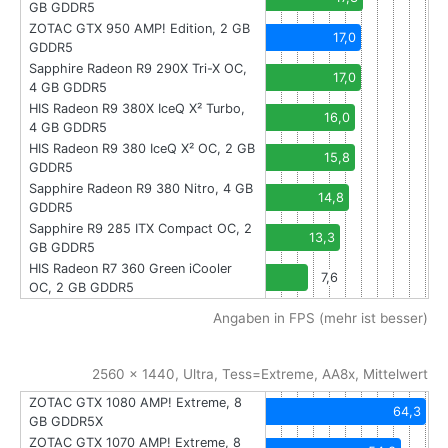
GB GDDR5
ZOTAC GTX 950 AMP! Edition, 2 GB
17,0
GDDR5
Sapphire Radeon R9 290X Tri-X OC,
17,0
4 GB GDDR5
HIS Radeon R9 380X IceQ X² Turbo,
16,0
4 GB GDDR5
HIS Radeon R9 380 IceQ X² OC, 2 GB
15,8
GDDR5
Sapphire Radeon R9 380 Nitro, 4 GB
14,8
GDDR5
Sapphire R9 285 ITX Compact OC, 2
13,3
GB GDDR5
HIS Radeon R7 360 Green iCooler
7,6
OC, 2 GB GDDR5
Angaben in FPS (mehr ist besser)
2560 x 1440, Ultra, Tess=Extreme, AA8x, Mittelwert
ZOTAC GTX 1080 AMP! Extreme, 8
64,3
GB GDDR5X
ZOTAC GTX 1070 AMP! Extreme, 8