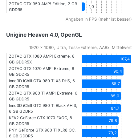
ZOTAC GTX 950 AMP! Edition, 2 GB
1,0
GDDR5
Angaben in FPS (mehr ist besser)
Unigine Heaven 4.0, OpenGL
1920 x 1080, Ultra, Tess=Extreme, AA8x, Mittelwert
ZOTAC GTX 1080 AMP! Extreme, 8
107,4
GB GDDR5X
ZOTAC GTX 1070 AMP! Extreme, 8
90,4
GB GDDR5
Inno3D iChill GTX 980 Ti X3 DHS, 6
85,7
GB GDDR5
ZOTAC GTX 980 Ti AMP! Extreme, 6
85,0
GB GDDR5
Inno3D iChill GTX 980 Ti Black AH S,
84,7
6 GB GDDR5
KFA2 GeForce GTX 1070 EXOC, 8
79,8
GB GDDR5
PNY GeForce GTX 980 Ti XLR8 OC,
79,2
6 GB GDDR5