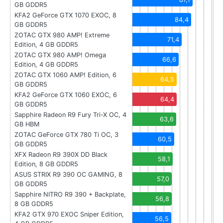
GB GDDR5
KFA2 GeForce GTX 1070 EXOC, 8
84,4
GB GDDR5
ZOTAC GTX 980 AMP! Extreme
71,4
Edition, 4 GB GDDR5
ZOTAC GTX 980 AMP! Omega
66,6
Edition, 4 GB GDDR5
ZOTAC GTX 1060 AMP! Edition, 6
64,5
GB GDDR5
KFA2 GeForce GTX 1060 EXOC, 6
64,4
GB GDDR5
Sapphire Radeon R9 Fury Tri-X OC, 4
63,6
GB HBM
ZOTAC GeForce GTX 780 Ti OC, 3
60,5
GB GDDR5
XFX Radeon R9 390X DD Black
58,1
Edition, 8 GB GDDR5
ASUS STRIX R9 390 OC GAMING, 8
57,0
GB GDDR5
Sapphire NITRO R9 390 + Backplate,
56,8
8 GB GDDR5
KFA2 GTX 970 EXOC Sniper Edition,
56,5