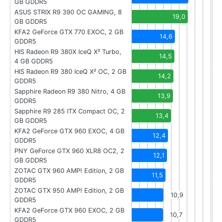
GB GDDR5
ASUS STRIX R9 390 OC GAMING, 8
19,0
GB GDDR5
KFA2 GeForce GTX 770 EXOC, 2 GB
14,6
GDDR5
HIS Radeon R9 380X IceQ X² Turbo,
14,5
4 GB GDDR5
HIS Radeon R9 380 IceQ X² OC, 2 GB
14,2
GDDR5
Sapphire Radeon R9 380 Nitro, 4 GB
13,9
GDDR5
Sapphire R9 285 ITX Compact OC, 2
13,4
GB GDDR5
KFA2 GeForce GTX 960 EXOC, 4 GB
12,4
GDDR5
PNY GeForce GTX 960 XLR8 OC2, 2
12,1
GB GDDR5
ZOTAC GTX 960 AMP! Edition, 2 GB
11,5
GDDR5
ZOTAC GTX 950 AMP! Edition, 2 GB
10,9
GDDR5
KFA2 GeForce GTX 960 EXOC, 2 GB
10,7
GDDR5