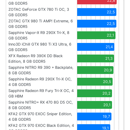
22,8
GB GDDR5
ZOTAC GeForce GTX 780 Ti OC, 3
22,5
GB GDDR5
ZOTAC GTX 980 Ti AMP! Extreme, 6
22,5
GB GDDR5
Sapphire Vapor-X R9 290X Tri-X, 8
22,1
GB GDDR5
Inno3D iChill GTX 980 Ti X3 Ultra, 6
21,4
GB GDDR5
XFX Radeon R9 390X DD Black
21,3
Edition, 8 GB GDDR5
Sapphire NITRO R9 390 + Backplate,
20,9
8 GB GDDR5
Sapphire Radeon R9 290X Tri-X OC,
20,5
4 GB GDDR5
Sapphire Radeon R9 Fury Tri-X OC, 4
20,2
GB HBM
Sapphire NITRO+ RX 470 8G D5 OC,
20,1
8 GB GDDR5
KFA2 GTX 970 EXOC Sniper Edition,
19,7
4 GB GDDR5
KFA2 GTX 970 EXOC Black Edition, 4
19,1