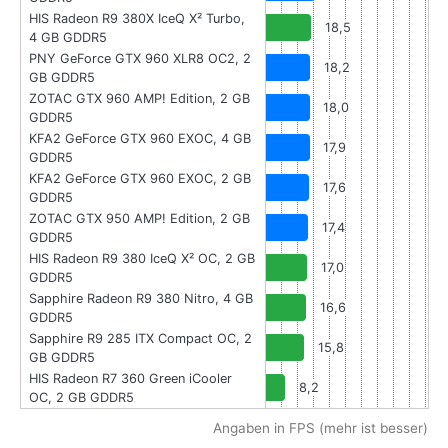
HIS Radeon R9 380X IceQ X² Turbo,
18,5
4 GB GDDR5
PNY GeForce GTX 960 XLR8 OC2, 2
18,2
GB GDDR5
ZOTAC GTX 960 AMP! Edition, 2 GB
18,0
GDDR5
KFA2 GeForce GTX 960 EXOC, 4 GB
17,9
GDDR5
KFA2 GeForce GTX 960 EXOC, 2 GB
17,6
GDDR5
ZOTAC GTX 950 AMP! Edition, 2 GB
17,4
GDDR5
HIS Radeon R9 380 IceQ X² OC, 2 GB
17,0
GDDR5
Sapphire Radeon R9 380 Nitro, 4 GB
16,6
GDDR5
Sapphire R9 285 ITX Compact OC, 2
15,8
GB GDDR5
HIS Radeon R7 360 Green iCooler
8,2
OC, 2 GB GDDR5
Angaben in FPS (mehr ist besser)