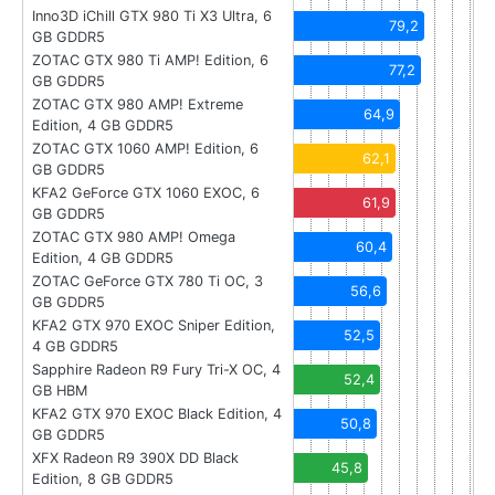
Inno3D iChill GTX 980 Ti X3 Ultra, 6
79,2
GB GDDR5
ZOTAC GTX 980 Ti AMP! Edition, 6
77,2
GB GDDR5
ZOTAC GTX 980 AMP! Extreme
64,9
Edition, 4 GB GDDR5
ZOTAC GTX 1060 AMP! Edition, 6
62,1
GB GDDR5
KFA2 GeForce GTX 1060 EXOC, 6
61,9
GB GDDR5
ZOTAC GTX 980 AMP! Omega
60,4
Edition, 4 GB GDDR5
ZOTAC GeForce GTX 780 Ti OC, 3
56,6
GB GDDR5
KFA2 GTX 970 EXOC Sniper Edition,
52,5
4 GB GDDR5
Sapphire Radeon R9 Fury Tri-X OC, 4
52,4
GB HBM
KFA2 GTX 970 EXOC Black Edition, 4
50,8
GB GDDR5
XFX Radeon R9 390X DD Black
45,8
Edition, 8 GB GDDR5