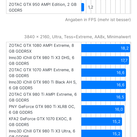
ZOTAC GTX 950 AMP! Edition, 2 GB
1,2
GDDR5
Angaben in FPS (mehr ist besser)
3840 x 2160, Ultra, Tess=Extreme, AA8x, Minimalwert
ZOTAC GTX 1080 AMP! Extreme, 8
18,2
GB GDDR5X
Inno3D iChill GTX 980 Ti X3 DHS, 6
17,7
GB GDDR5
ZOTAC GTX 1070 AMP! Extreme, 8
16,6
GB GDDR5
Inno3D iChill GTX 980 Ti Black AH S,
16,6
6 GB GDDR5
ZOTAC GTX 980 Ti AMP! Extreme, 6
16,5
GB GDDR5
PNY GeForce GTX 980 Ti XLR8 OC,
16,0
6 GB GDDR5
KFA2 GeForce GTX 1070 EXOC, 8
15,2
GB GDDR5
Inno3D iChill GTX 980 Ti X3 Ultra, 6
15,2
GB GDDR5