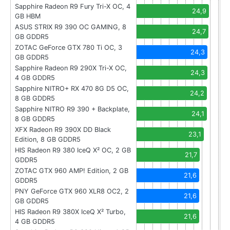
Sapphire Radeon R9 Fury Tri-X OC, 4
24,9
GB HBM
ASUS STRIX R9 390 OC GAMING, 8
24,7
GB GDDR5
ZOTAC GeForce GTX 780 Ti OC, 3
24,3
GB GDDR5
Sapphire Radeon R9 290X Tri-X OC,
24,3
4 GB GDDR5
Sapphire NITRO+ RX 470 8G D5 OC,
24,2
8 GB GDDR5
Sapphire NITRO R9 390 + Backplate,
24,1
8 GB GDDR5
XFX Radeon R9 390X DD Black
23,1
Edition, 8 GB GDDR5
HIS Radeon R9 380 IceQ X² OC, 2 GB
21,7
GDDR5
ZOTAC GTX 960 AMP! Edition, 2 GB
21,6
GDDR5
PNY GeForce GTX 960 XLR8 OC2, 2
21,6
GB GDDR5
HIS Radeon R9 380X IceQ X² Turbo,
21,6
4 GB GDDR5