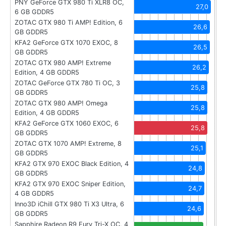
PNY GeForce GTX 980 Ti XLR8 OC,
27,0
6 GB GDDR5
ZOTAC GTX 980 Ti AMP! Edition, 6
26,6
GB GDDR5
KFA2 GeForce GTX 1070 EXOC, 8
26,5
GB GDDR5
ZOTAC GTX 980 AMP! Extreme
26,2
Edition, 4 GB GDDR5
ZOTAC GeForce GTX 780 Ti OC, 3
25,8
GB GDDR5
ZOTAC GTX 980 AMP! Omega
25,8
Edition, 4 GB GDDR5
KFA2 GeForce GTX 1060 EXOC, 6
25,8
GB GDDR5
ZOTAC GTX 1070 AMP! Extreme, 8
25,1
GB GDDR5
KFA2 GTX 970 EXOC Black Edition, 4
24,8
GB GDDR5
KFA2 GTX 970 EXOC Sniper Edition,
24,7
4 GB GDDR5
Inno3D iChill GTX 980 Ti X3 Ultra, 6
24,6
GB GDDR5
Sapphire Radeon R9 Fury Tri-X OC, 4