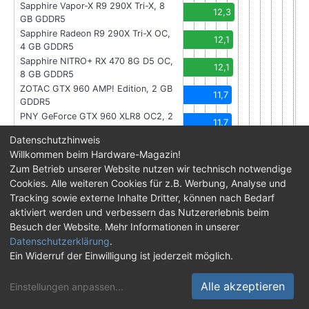
Sapphire Vapor-X R9 290X Tri-X, 8
12,3
GB GDDR5
Sapphire Radeon R9 290X Tri-X OC,
12,1
4 GB GDDR5
Sapphire NITRO+ RX 470 8G D5 OC,
12,1
8 GB GDDR5
ZOTAC GTX 960 AMP! Edition, 2 GB
11,7
GDDR5
PNY GeForce GTX 960 XLR8 OC2, 2
11,7
GB GDDR5
Datenschutzhinweis
KFA2 GeForce GTX 960 EXOC, 2 GB
11,5
Willkommen beim Hardware-Magazin!
GDDR5
Zum Betrieb unserer Website nutzen wir technisch notwendige
KFA2 GeForce GTX 960 EXOC, 4 GB
11,3
Cookies. Alle weiteren Cookies für z.B. Werbung, Analyse und
GDDR5
Tracking sowie externe Inhalte Dritter, können nach Bedarf
ZOTAC GTX 950 AMP! Edition, 2 GB
11,2
aktiviert werden und verbessern das Nutzererlebnis beim
GDDR5
Besuch der Website. Mehr Informationen in unserer
HIS Radeon R9 380X IceQ X² Turbo,
10,4
4 GB GDDR5
Datenschutzerklärung
.
HIS Radeon R9 380 IceQ X² OC, 2 GB
Ein Widerruf der Einwilligung ist jederzeit möglich.
9,7
GDDR5
Sapphire Radeon R9 380 Nitro, 4 GB
Alle akzeptieren
Einstellungen anpassen
...
9,1
GDDR5