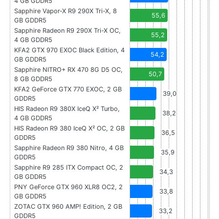
4 GB GDDR5
Sapphire Vapor-X R9 290X Tri-X, 8
55,6
GB GDDR5
Sapphire Radeon R9 290X Tri-X OC,
55,2
4 GB GDDR5
KFA2 GTX 970 EXOC Black Edition, 4
54,2
GB GDDR5
Sapphire NITRO+ RX 470 8G D5 OC,
50,7
8 GB GDDR5
KFA2 GeForce GTX 770 EXOC, 2 GB
39,0
GDDR5
HIS Radeon R9 380X IceQ X² Turbo,
38,2
4 GB GDDR5
HIS Radeon R9 380 IceQ X² OC, 2 GB
36,5
GDDR5
Sapphire Radeon R9 380 Nitro, 4 GB
35,9
GDDR5
Sapphire R9 285 ITX Compact OC, 2
34,3
GB GDDR5
PNY GeForce GTX 960 XLR8 OC2, 2
33,8
GB GDDR5
ZOTAC GTX 960 AMP! Edition, 2 GB
33,2
GDDR5