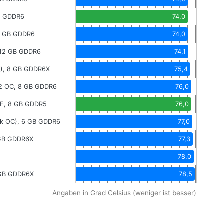
B GDDR6
74,0
6 GB GDDR6
74,0
 12 GB GDDR6
74,1
C), 8 GB GDDR6X
75,4
2 OC, 8 GB GDDR6
76,0
SE, 8 GB GDDR5
76,0
ck OC), 6 GB GDDR6
77,0
 GB GDDR6X
77,3
78,0
 GB GDDR6X
78,5
Angaben in Grad Celsius (weniger ist besser)