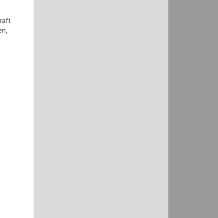
raft
en,