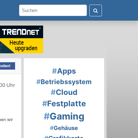
eilen!
#
Apps
#
Betriebssystem
00 Uhr
#
Cloud
#
Festplatte
#
Gaming
ben wir
#
Gehäuse