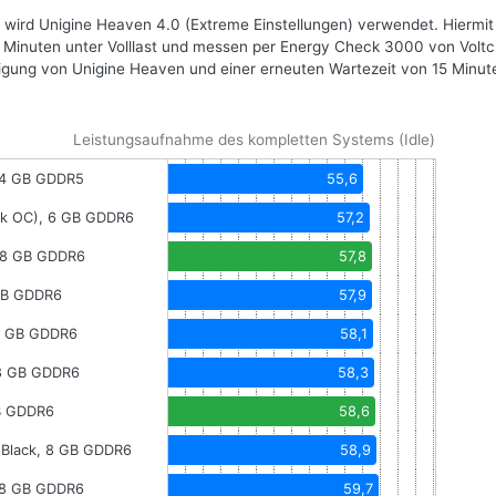
wird Unigine Heaven 4.0 (Extreme Einstellungen) verwendet. Hiermit
0 Minuten unter Volllast und messen per Energy Check 3000 von Voltc
ung von Unigine Heaven und einer erneuten Wartezeit von 15 Minut
Leistungsaufnahme des kompletten Systems (Idle)
, 4 GB GDDR5
55,6
ck OC), 6 GB GDDR6
57,2
 8 GB GDDR6
57,8
 GB GDDR6
57,9
8 GB GDDR6
58,1
 8 GB GDDR6
58,3
B GDDR6
58,6
Black, 8 GB GDDR6
58,9
, 8 GB GDDR6
59,7