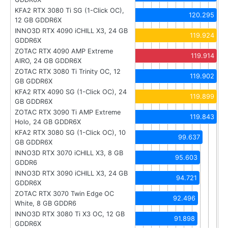
KFA2 RTX 3080 Ti SG (1-Click OC),
120.295
12 GB GDDR6X
INNO3D RTX 4090 iCHILL X3, 24 GB
119.924
GDDR6X
ZOTAC RTX 4090 AMP Extreme
119.914
AIRO, 24 GB GDDR6X
ZOTAC RTX 3080 Ti Trinity OC, 12
119.902
GB GDDR6X
KFA2 RTX 4090 SG (1-Click OC), 24
119.899
GB GDDR6X
ZOTAC RTX 3090 Ti AMP Extreme
119.843
Holo, 24 GB GDDR6X
KFA2 RTX 3080 SG (1-Click OC), 10
99.637
GB GDDR6X
INNO3D RTX 3070 iCHILL X3, 8 GB
95.603
GDDR6
INNO3D RTX 3090 iCHILL X3, 24 GB
94.721
GDDR6X
ZOTAC RTX 3070 Twin Edge OC
92.496
White, 8 GB GDDR6
INNO3D RTX 3080 Ti X3 OC, 12 GB
91.898
GDDR6X