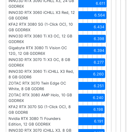
INNO3D RTX 3090 iCHILL X3, 24 GB
6.611
GDDR6X
INNO3D RTX 3060 iCHILL X3 Red, 12
6.564
GB GDDR6
KFA2 RTX 3080 SG (1-Click OC), 10
6.434
GB GDDR6X
INNO3D RTX 3080 Ti X3 OC, 12 GB
6.398
GDDR6X
Gigabyte RTX 3080 Ti Vision OC
6.394
12G, 12 GB GDDR6X
INNO3D RTX 3070 Ti X3 OC, 8 GB
6.277
GDDR6X
INNO3D RTX 3060 Ti iCHILL X3 Red,
6.260
8 GB GDDR6
ZOTAC RTX 3070 Twin Edge OC
6.251
White, 8 GB GDDR6
ZOTAC RTX 3080 AMP Holo, 10 GB
6.240
GDDR6X
KFA2 RTX 3070 SG (1-Click OC), 8
6.198
GB GDDR6
Nvidia RTX 3080 Ti Founders
6.191
Edition, 12 GB GDDR6X
INNO3D RTX 3070 iCHILL X3, 8 GB