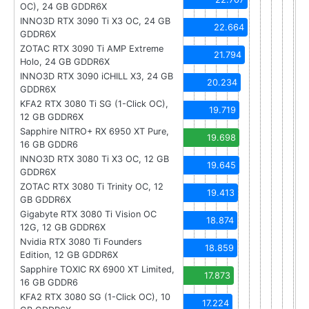
OC), 24 GB GDDR6X
INNO3D RTX 3090 Ti X3 OC, 24 GB
22.664
GDDR6X
ZOTAC RTX 3090 Ti AMP Extreme
21.794
Holo, 24 GB GDDR6X
INNO3D RTX 3090 iCHILL X3, 24 GB
20.234
GDDR6X
KFA2 RTX 3080 Ti SG (1-Click OC),
19.719
12 GB GDDR6X
Sapphire NITRO+ RX 6950 XT Pure,
19.698
16 GB GDDR6
INNO3D RTX 3080 Ti X3 OC, 12 GB
19.645
GDDR6X
ZOTAC RTX 3080 Ti Trinity OC, 12
19.413
GB GDDR6X
Gigabyte RTX 3080 Ti Vision OC
18.874
12G, 12 GB GDDR6X
Nvidia RTX 3080 Ti Founders
18.859
Edition, 12 GB GDDR6X
Sapphire TOXIC RX 6900 XT Limited,
17.873
16 GB GDDR6
KFA2 RTX 3080 SG (1-Click OC), 10
17.224