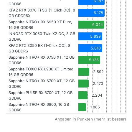
6.187
GDDR6
KFA2 RTX 3070 Ti SG (1-Click OC), 8
6.178
GB GDDR6X
Sapphire NITRO+ RX 6950 XT Pure,
6.044
16 GB GDDR6
INNO3D RTX 3050 Twin X2 OC, 8 GB
5.639
GDDR6
KFA2 RTX 3050 EX (1-Click OC), 8
5.610
GB GDDR6
Sapphire NITRO+ RX 6750 XT, 12 GB
5.136
GDDR6
Sapphire TOXIC RX 6900 XT Limited,
2.592
16 GB GDDR6
Sapphire NITRO+ RX 6700 XT, 12 GB
2.473
GDDR6
Sapphire PULSE RX 6700 XT, 12 GB
2.204
GDDR6
Sapphire NITRO+ RX 6800, 16 GB
1.885
GDDR6
Angaben in Punkten (mehr ist besser)