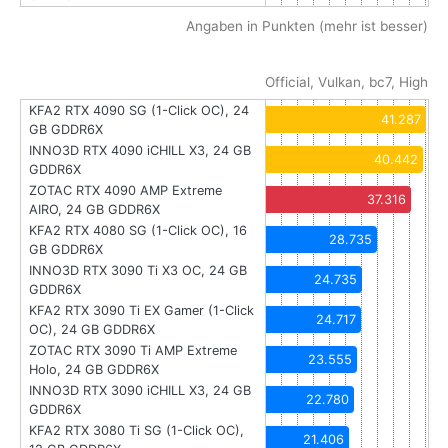
Angaben in Punkten (mehr ist besser)
Official, Vulkan, bc7, High
KFA2 RTX 4090 SG (1-Click OC), 24
41.287
GB GDDR6X
INNO3D RTX 4090 iCHILL X3, 24 GB
40.442
GDDR6X
ZOTAC RTX 4090 AMP Extreme
37.316
AIRO, 24 GB GDDR6X
KFA2 RTX 4080 SG (1-Click OC), 16
28.735
GB GDDR6X
INNO3D RTX 3090 Ti X3 OC, 24 GB
24.735
GDDR6X
KFA2 RTX 3090 Ti EX Gamer (1-Click
24.717
OC), 24 GB GDDR6X
ZOTAC RTX 3090 Ti AMP Extreme
23.555
Holo, 24 GB GDDR6X
INNO3D RTX 3090 iCHILL X3, 24 GB
22.780
GDDR6X
KFA2 RTX 3080 Ti SG (1-Click OC),
21.406