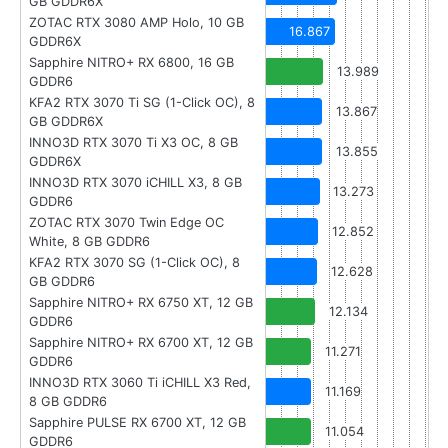
GB GDDR6X
ZOTAC RTX 3080 AMP Holo, 10 GB
16.867
GDDR6X
Sapphire NITRO+ RX 6800, 16 GB
13.989
GDDR6
KFA2 RTX 3070 Ti SG (1-Click OC), 8
13.867
GB GDDR6X
INNO3D RTX 3070 Ti X3 OC, 8 GB
13.855
GDDR6X
INNO3D RTX 3070 iCHILL X3, 8 GB
13.273
GDDR6
ZOTAC RTX 3070 Twin Edge OC
12.852
White, 8 GB GDDR6
KFA2 RTX 3070 SG (1-Click OC), 8
12.628
GB GDDR6
Sapphire NITRO+ RX 6750 XT, 12 GB
12.134
GDDR6
Sapphire NITRO+ RX 6700 XT, 12 GB
11.271
GDDR6
INNO3D RTX 3060 Ti iCHILL X3 Red,
11.169
8 GB GDDR6
Sapphire PULSE RX 6700 XT, 12 GB
11.054
GDDR6