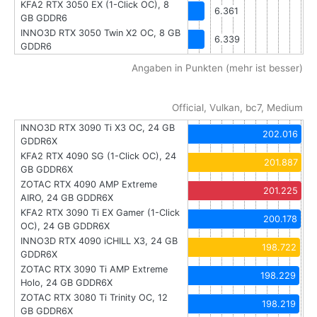
KFA2 RTX 3050 EX (1-Click OC), 8
6.361
GB GDDR6
INNO3D RTX 3050 Twin X2 OC, 8 GB
6.339
GDDR6
Angaben in Punkten (mehr ist besser)
Official, Vulkan, bc7, Medium
INNO3D RTX 3090 Ti X3 OC, 24 GB
202.016
GDDR6X
KFA2 RTX 4090 SG (1-Click OC), 24
201.887
GB GDDR6X
ZOTAC RTX 4090 AMP Extreme
201.225
AIRO, 24 GB GDDR6X
KFA2 RTX 3090 Ti EX Gamer (1-Click
200.178
OC), 24 GB GDDR6X
INNO3D RTX 4090 iCHILL X3, 24 GB
198.722
GDDR6X
ZOTAC RTX 3090 Ti AMP Extreme
198.229
Holo, 24 GB GDDR6X
ZOTAC RTX 3080 Ti Trinity OC, 12
198.219
GB GDDR6X