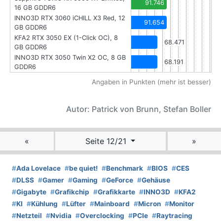
91.746
16 GB GDDR6
INNO3D RTX 3060 iCHILL X3 Red, 12
91.654
GB GDDR6
KFA2 RTX 3050 EX (1-Click OC), 8
68.471
GB GDDR6
INNO3D RTX 3050 Twin X2 OC, 8 GB
68.191
GDDR6
Angaben in Punkten (mehr ist besser)
Autor: Patrick von Brunn, Stefan Boller
«
Seite 12/21
»
#
Ada Lovelace
#
be quiet!
#
Benchmark
#
BIOS
#
CES
#
DLSS
#
Gamer
#
Gaming
#
GeForce
#
Gehäuse
#
Gigabyte
#
Grafikchip
#
Grafikkarte
#
INNO3D
#
KFA2
#
KI
#
Kühlung
#
Lüfter
#
Mainboard
#
Micron
#
Monitor
#
Netzteil
#
Nvidia
#
Overclocking
#
PCIe
#
Raytracing