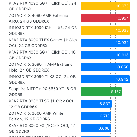
KFA2 RTX 4090 SG (1-Click OC), 24
10.975
GB GDDR6X
ZOTAC RTX 4090 AMP Extreme
10.954
AIRO, 24 GB GDDR6X
INNO3D RTX 4090 iCHILL X3, 24 GB
10.939
GDDR6X
KFA2 RTX 3090 Ti EX Gamer (1-Click
10.932
OC), 24 GB GDDR6X
KFA2 RTX 4080 SG (1-Click OC), 16
10.913
GB GDDR6X
ZOTAC RTX 3090 Ti AMP Extreme
10.850
Holo, 24 GB GDDR6X
INNO3D RTX 3090 Ti X3 OC, 24 GB
10.842
GDDR6X
Sapphire NITRO+ RX 6650 XT, 8 GB
9.187
GDDR6
KFA2 RTX 3080 Ti SG (1-Click OC),
6.837
12 GB GDDR6X
ZOTAC RTX 3060 AMP White
6.718
Edition, 12 GB GDDR6
KFA2 RTX 3060 EX (1-Click OC), 12
6.668
GB GDDR6