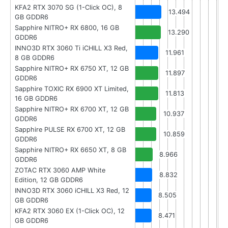
KFA2 RTX 3070 SG (1-Click OC), 8
13.494
GB GDDR6
Sapphire NITRO+ RX 6800, 16 GB
13.290
GDDR6
INNO3D RTX 3060 Ti iCHILL X3 Red,
11.961
8 GB GDDR6
Sapphire NITRO+ RX 6750 XT, 12 GB
11.897
GDDR6
Sapphire TOXIC RX 6900 XT Limited,
11.813
16 GB GDDR6
Sapphire NITRO+ RX 6700 XT, 12 GB
10.937
GDDR6
Sapphire PULSE RX 6700 XT, 12 GB
10.859
GDDR6
Sapphire NITRO+ RX 6650 XT, 8 GB
8.966
GDDR6
ZOTAC RTX 3060 AMP White
8.832
Edition, 12 GB GDDR6
INNO3D RTX 3060 iCHILL X3 Red, 12
8.505
GB GDDR6
KFA2 RTX 3060 EX (1-Click OC), 12
8.471
GB GDDR6