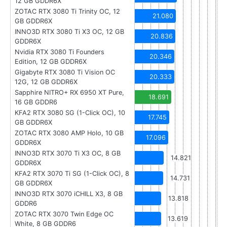
12 GB GDDR6X
ZOTAC RTX 3080 Ti Trinity OC, 12
21.080
GB GDDR6X
INNO3D RTX 3080 Ti X3 OC, 12 GB
20.836
GDDR6X
Nvidia RTX 3080 Ti Founders
20.346
Edition, 12 GB GDDR6X
Gigabyte RTX 3080 Ti Vision OC
20.333
12G, 12 GB GDDR6X
Sapphire NITRO+ RX 6950 XT Pure,
18.691
16 GB GDDR6
KFA2 RTX 3080 SG (1-Click OC), 10
17.745
GB GDDR6X
ZOTAC RTX 3080 AMP Holo, 10 GB
17.096
GDDR6X
INNO3D RTX 3070 Ti X3 OC, 8 GB
14.821
GDDR6X
KFA2 RTX 3070 Ti SG (1-Click OC), 8
14.731
GB GDDR6X
INNO3D RTX 3070 iCHILL X3, 8 GB
13.818
GDDR6
ZOTAC RTX 3070 Twin Edge OC
13.619
White, 8 GB GDDR6