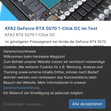
KFA2 GeForce RTX 5070 1-Click OC im Test
KFA2 RTX 5070 1-Click OC
Im günstigeren Preissegment hat Nvidia die GeForce RTX 5070
installiert, die auf der abgespeckten Blackwell-Variante GB205
Datenschutzhinweis
basiert. Wir haben uns ein Custom-Design von Hersteller KFA2
Willkommen beim Hardware-Magazin!
im Test genauer angesehen.
Zum Betrieb unserer Website nutzen wir technisch notwendige
Cookies. Alle weiteren Cookies für z.B. Werbung, Analyse und
Impressum
|
Kontakt
|
Jobs
|
Datenschutz
|
Tracking sowie externe Inhalte Dritter, können nach Bedarf
Consent‑Einstellungen
|
Haftungsausschluss
aktiviert werden und verbessern das Nutzererlebnis beim
Besuch der Website. Mehr Informationen in unserer
Feed
Facebook
YouTube
TikTok
Datenschutzerklärung
.
Ein Widerruf der Einwilligung ist jederzeit möglich.
Twitch
Discord
Alle akzeptieren
Einstellungen anpassen
...
© Copyright 2001 - 2026 Hardware-Magazin