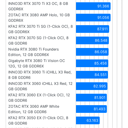
INNO3D RTX 3070 Ti X3 OC, 8 GB
91.366
GDDR6X
ZOTAC RTX 3080 AMP Holo, 10 GB
91.056
GDDR6X
KFA2 RTX 3070 Ti SG (1-Click OC), 8
87.911
GB GDDR6X
KFA2 RTX 3070 SG (1-Click OC), 8
86.548
GB GDDR6
Nvidia RTX 3080 Ti Founders
86.058
Edition, 12 GB GDDR6X
Gigabyte RTX 3080 Ti Vision OC
85.456
12G, 12 GB GDDR6X
INNO3D RTX 3060 Ti iCHILL X3 Red,
84.551
8 GB GDDR6
INNO3D RTX 3060 iCHILL X3 Red, 12
82.995
GB GDDR6
KFA2 RTX 3060 EX (1-Click OC), 12
81.901
GB GDDR6
ZOTAC RTX 3060 AMP White
81.493
Edition, 12 GB GDDR6
KFA2 RTX 3050 EX (1-Click OC), 8
63.163
GB GDDR6