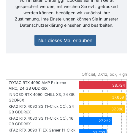
von Inhalten Dritter ggf. Cookies auf Ihrem Gerät
gespeichert werden, mit welchen Sie evtl. getracked
werden können, benötigen wir zunächst Ihre
Zustimmung. Ihre Einstellungen können Sie in unserer
Datenschutzerklärung einsehen und bearbeiten.
Nur dieses Mal erlauben
Official, DX12, bc7, High
ZOTAC RTX 4090 AMP Extreme
38.724
AIRO, 24 GB GDDR6X
INNO3D RTX 4090 iCHILL X3, 24 GB
37.859
GDDR6X
KFA2 RTX 4090 SG (1-Click OC), 24
37.388
GB GDDR6X
KFA2 RTX 4080 SG (1-Click OC), 16
27.222
GB GDDR6X
KFA2 RTX 3090 Ti EX Gamer (1-Click
22.707