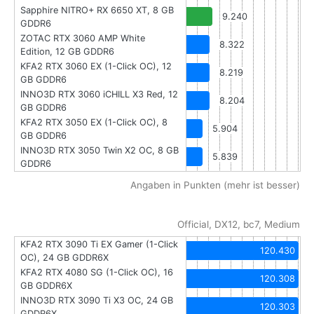
Sapphire NITRO+ RX 6650 XT, 8 GB
9.240
GDDR6
ZOTAC RTX 3060 AMP White
8.322
Edition, 12 GB GDDR6
KFA2 RTX 3060 EX (1-Click OC), 12
8.219
GB GDDR6
INNO3D RTX 3060 iCHILL X3 Red, 12
8.204
GB GDDR6
KFA2 RTX 3050 EX (1-Click OC), 8
5.904
GB GDDR6
INNO3D RTX 3050 Twin X2 OC, 8 GB
5.839
GDDR6
Angaben in Punkten (mehr ist besser)
Official, DX12, bc7, Medium
KFA2 RTX 3090 Ti EX Gamer (1-Click
120.430
OC), 24 GB GDDR6X
KFA2 RTX 4080 SG (1-Click OC), 16
120.308
GB GDDR6X
INNO3D RTX 3090 Ti X3 OC, 24 GB
120.303
GDDR6X