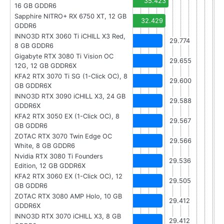
35.423
16 GB GDDR6
Sapphire NITRO+ RX 6750 XT, 12 GB
32.429
GDDR6
INNO3D RTX 3060 Ti iCHILL X3 Red,
29.774
8 GB GDDR6
Gigabyte RTX 3080 Ti Vision OC
29.655
12G, 12 GB GDDR6X
KFA2 RTX 3070 Ti SG (1-Click OC), 8
29.600
GB GDDR6X
INNO3D RTX 3090 iCHILL X3, 24 GB
29.588
GDDR6X
KFA2 RTX 3050 EX (1-Click OC), 8
29.567
GB GDDR6
ZOTAC RTX 3070 Twin Edge OC
29.566
White, 8 GB GDDR6
Nvidia RTX 3080 Ti Founders
29.536
Edition, 12 GB GDDR6X
KFA2 RTX 3060 EX (1-Click OC), 12
29.505
GB GDDR6
ZOTAC RTX 3080 AMP Holo, 10 GB
29.412
GDDR6X
INNO3D RTX 3070 iCHILL X3, 8 GB
29.412