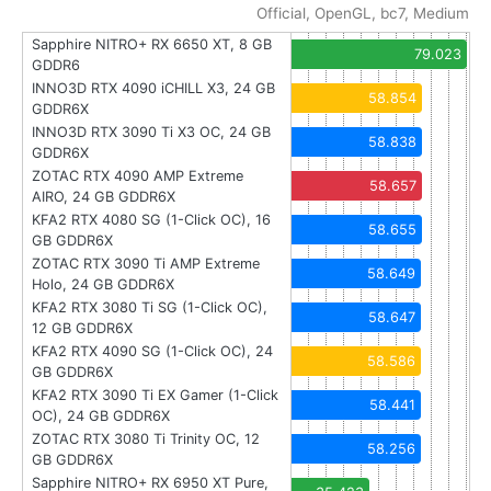
Official, OpenGL, bc7, Medium
Sapphire NITRO+ RX 6650 XT, 8 GB
79.023
GDDR6
INNO3D RTX 4090 iCHILL X3, 24 GB
58.854
GDDR6X
INNO3D RTX 3090 Ti X3 OC, 24 GB
58.838
GDDR6X
ZOTAC RTX 4090 AMP Extreme
58.657
AIRO, 24 GB GDDR6X
KFA2 RTX 4080 SG (1-Click OC), 16
58.655
GB GDDR6X
ZOTAC RTX 3090 Ti AMP Extreme
58.649
Holo, 24 GB GDDR6X
KFA2 RTX 3080 Ti SG (1-Click OC),
58.647
12 GB GDDR6X
KFA2 RTX 4090 SG (1-Click OC), 24
58.586
GB GDDR6X
KFA2 RTX 3090 Ti EX Gamer (1-Click
58.441
OC), 24 GB GDDR6X
ZOTAC RTX 3080 Ti Trinity OC, 12
58.256
GB GDDR6X
Sapphire NITRO+ RX 6950 XT Pure,