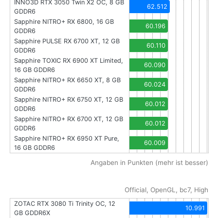
INNO3D RTX 3050 Twin X2 OC, 8 GB
62.512
GDDR6
Sapphire NITRO+ RX 6800, 16 GB
60.196
GDDR6
Sapphire PULSE RX 6700 XT, 12 GB
60.110
GDDR6
Sapphire TOXIC RX 6900 XT Limited,
60.090
16 GB GDDR6
Sapphire NITRO+ RX 6650 XT, 8 GB
60.024
GDDR6
Sapphire NITRO+ RX 6750 XT, 12 GB
60.012
GDDR6
Sapphire NITRO+ RX 6700 XT, 12 GB
60.012
GDDR6
Sapphire NITRO+ RX 6950 XT Pure,
60.009
16 GB GDDR6
Angaben in Punkten (mehr ist besser)
Official, OpenGL, bc7, High
ZOTAC RTX 3080 Ti Trinity OC, 12
10.991
GB GDDR6X