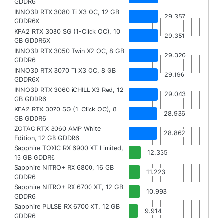
GDDR6
INNO3D RTX 3080 Ti X3 OC, 12 GB
29.357
GDDR6X
KFA2 RTX 3080 SG (1-Click OC), 10
29.351
GB GDDR6X
INNO3D RTX 3050 Twin X2 OC, 8 GB
29.326
GDDR6
INNO3D RTX 3070 Ti X3 OC, 8 GB
29.196
GDDR6X
INNO3D RTX 3060 iCHILL X3 Red, 12
29.043
GB GDDR6
KFA2 RTX 3070 SG (1-Click OC), 8
28.936
GB GDDR6
ZOTAC RTX 3060 AMP White
28.862
Edition, 12 GB GDDR6
Sapphire TOXIC RX 6900 XT Limited,
12.335
16 GB GDDR6
Sapphire NITRO+ RX 6800, 16 GB
11.223
GDDR6
Sapphire NITRO+ RX 6700 XT, 12 GB
10.993
GDDR6
Sapphire PULSE RX 6700 XT, 12 GB
9.914
GDDR6