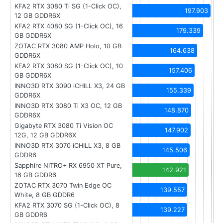
KFA2 RTX 3080 Ti SG (1-Click OC),
197.903
12 GB GDDR6X
KFA2 RTX 4080 SG (1-Click OC), 16
179.339
GB GDDR6X
ZOTAC RTX 3080 AMP Holo, 10 GB
164.638
GDDR6X
KFA2 RTX 3080 SG (1-Click OC), 10
157.406
GB GDDR6X
INNO3D RTX 3090 iCHILL X3, 24 GB
155.339
GDDR6X
INNO3D RTX 3080 Ti X3 OC, 12 GB
148.870
GDDR6X
Gigabyte RTX 3080 Ti Vision OC
147.902
12G, 12 GB GDDR6X
INNO3D RTX 3070 iCHILL X3, 8 GB
145.506
GDDR6
Sapphire NITRO+ RX 6950 XT Pure,
142.921
16 GB GDDR6
ZOTAC RTX 3070 Twin Edge OC
139.557
White, 8 GB GDDR6
KFA2 RTX 3070 SG (1-Click OC), 8
139.227
GB GDDR6