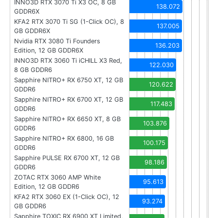
INNO3D RTX 3070 Ti X3 OC, 8 GB
138.072
GDDR6X
KFA2 RTX 3070 Ti SG (1-Click OC), 8
137.005
GB GDDR6X
Nvidia RTX 3080 Ti Founders
136.203
Edition, 12 GB GDDR6X
INNO3D RTX 3060 Ti iCHILL X3 Red,
122.030
8 GB GDDR6
Sapphire NITRO+ RX 6750 XT, 12 GB
120.622
GDDR6
Sapphire NITRO+ RX 6700 XT, 12 GB
117.483
GDDR6
Sapphire NITRO+ RX 6650 XT, 8 GB
103.876
GDDR6
Sapphire NITRO+ RX 6800, 16 GB
100.175
GDDR6
Sapphire PULSE RX 6700 XT, 12 GB
98.186
GDDR6
ZOTAC RTX 3060 AMP White
95.613
Edition, 12 GB GDDR6
KFA2 RTX 3060 EX (1-Click OC), 12
93.274
GB GDDR6
Sapphire TOXIC RX 6900 XT Limited,