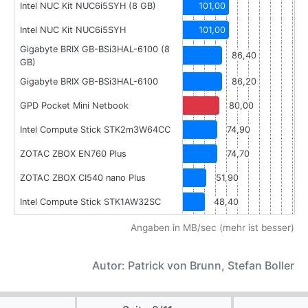
Intel NUC Kit NUC6i5SYH (8 GB)
101,00
Intel NUC Kit NUC6i5SYH
101,00
Gigabyte BRIX GB-BSi3HAL-6100 (8
86,40
GB)
Gigabyte BRIX GB-BSi3HAL-6100
86,20
GPD Pocket Mini Netbook
80,00
Intel Compute Stick STK2m3W64CC
74,90
ZOTAC ZBOX EN760 Plus
74,70
ZOTAC ZBOX CI540 nano Plus
51,90
Intel Compute Stick STK1AW32SC
48,40
Angaben in MB/sec (mehr ist besser)
Autor: Patrick von Brunn, Stefan Boller