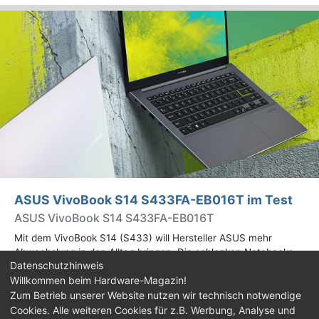
ASUS VivoBook S14 S433FA-EB016T im Test
ASUS VivoBook S14 S433FA-EB016T
Mit dem VivoBook S14 (S433) will Hersteller ASUS mehr
Abwechslung in den Alltag bringen. Die schlanken Notebooks
Datenschutzhinweis
basieren auf Intels Comet-Lake-Plattform und bieten
Willkommen beim Hardware-Magazin!
beachtliche Rechenpower in einem kompakten Gehäuse.
Zum Betrieb unserer Website nutzen wir technisch notwendige
Cookies. Alle weiteren Cookies für z.B. Werbung, Analyse und