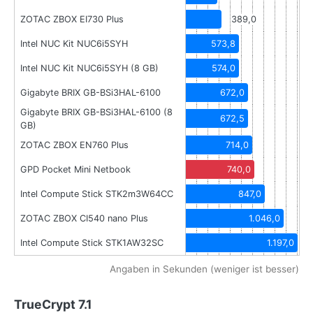
ZOTAC ZBOX EI730 Plus
389,0
Intel NUC Kit NUC6i5SYH
573,8
Intel NUC Kit NUC6i5SYH (8 GB)
574,0
Gigabyte BRIX GB-BSi3HAL-6100
672,0
Gigabyte BRIX GB-BSi3HAL-6100 (8
672,5
GB)
ZOTAC ZBOX EN760 Plus
714,0
GPD Pocket Mini Netbook
740,0
Intel Compute Stick STK2m3W64CC
847,0
ZOTAC ZBOX CI540 nano Plus
1.046,0
Intel Compute Stick STK1AW32SC
1.197,0
Angaben in Sekunden (weniger ist besser)
TrueCrypt 7.1