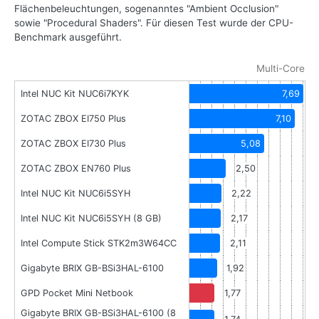
Flächenbeleuchtungen, sogenanntes "Ambient Occlusion"
sowie "Procedural Shaders". Für diesen Test wurde der CPU-
Benchmark ausgeführt.
Multi-Core
Intel NUC Kit NUC6i7KYK
7,69
ZOTAC ZBOX EI750 Plus
7,10
ZOTAC ZBOX EI730 Plus
5,08
ZOTAC ZBOX EN760 Plus
2,50
Intel NUC Kit NUC6i5SYH
2,22
Intel NUC Kit NUC6i5SYH (8 GB)
2,17
Intel Compute Stick STK2m3W64CC
2,11
Gigabyte BRIX GB-BSi3HAL-6100
1,92
GPD Pocket Mini Netbook
1,77
Gigabyte BRIX GB-BSi3HAL-6100 (8