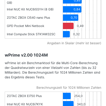
0,85
GB)
Intel NUC Kit NUC6i5SYH (8 GB)
0,84
ZOTAC ZBOX CI540 nano Plus
0,70
GPD Pocket Mini Netbook
0,49
Intel Compute Stick STK1AW32SC
0,32
Angaben in Skalar (mehr ist besser)
wPrime v2.00 1024M
wPrime ist ein Benchmarktool für die Multi-Core-Berechnung
der Quadratwurzeln von einer Vielzahl von Zahlen (bis zu 32
Milliarden). Die Berechnungszeit für 1024 Millionen Zahlen sind
das Ergebnis dieses Tests.
Berechnungszeit für 1024 Millionen Zahlen
ZOTAC ZBOX EI750 Plus
254,0
Intel NUC Kit NUC6i7KYK
343,0