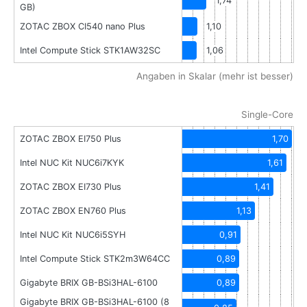
1,74
GB)
ZOTAC ZBOX CI540 nano Plus
1,10
Intel Compute Stick STK1AW32SC
1,06
Angaben in Skalar (mehr ist besser)
Single-Core
ZOTAC ZBOX EI750 Plus
1,70
Intel NUC Kit NUC6i7KYK
1,61
ZOTAC ZBOX EI730 Plus
1,41
ZOTAC ZBOX EN760 Plus
1,13
Intel NUC Kit NUC6i5SYH
0,91
Intel Compute Stick STK2m3W64CC
0,89
Gigabyte BRIX GB-BSi3HAL-6100
0,89
Gigabyte BRIX GB-BSi3HAL-6100 (8