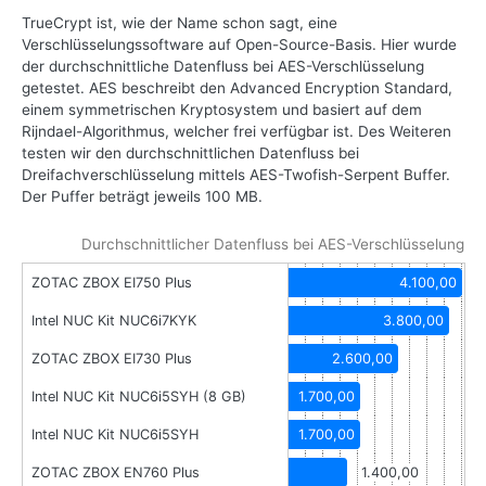
TrueCrypt ist, wie der Name schon sagt, eine
Verschlüsselungssoftware auf Open-Source-Basis. Hier wurde
der durchschnittliche Datenfluss bei AES-Verschlüsselung
getestet. AES beschreibt den Advanced Encryption Standard,
einem symmetrischen Kryptosystem und basiert auf dem
Rijndael-Algorithmus, welcher frei verfügbar ist. Des Weiteren
testen wir den durchschnittlichen Datenfluss bei
Dreifachverschlüsselung mittels AES-Twofish-Serpent Buffer.
Der Puffer beträgt jeweils 100 MB.
Durchschnittlicher Datenfluss bei AES-Verschlüsselung
ZOTAC ZBOX EI750 Plus
4.100,00
Intel NUC Kit NUC6i7KYK
3.800,00
ZOTAC ZBOX EI730 Plus
2.600,00
Intel NUC Kit NUC6i5SYH (8 GB)
1.700,00
Intel NUC Kit NUC6i5SYH
1.700,00
ZOTAC ZBOX EN760 Plus
1.400,00