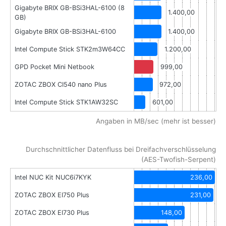
Gigabyte BRIX GB-BSi3HAL-6100 (8
1.400,00
GB)
Gigabyte BRIX GB-BSi3HAL-6100
1.400,00
Intel Compute Stick STK2m3W64CC
1.200,00
GPD Pocket Mini Netbook
999,00
ZOTAC ZBOX CI540 nano Plus
972,00
Intel Compute Stick STK1AW32SC
601,00
Angaben in MB/sec (mehr ist besser)
Durchschnittlicher Datenfluss bei Dreifachverschlüsselung
(AES-Twofish-Serpent)
Intel NUC Kit NUC6i7KYK
236,00
ZOTAC ZBOX EI750 Plus
231,00
ZOTAC ZBOX EI730 Plus
148,00