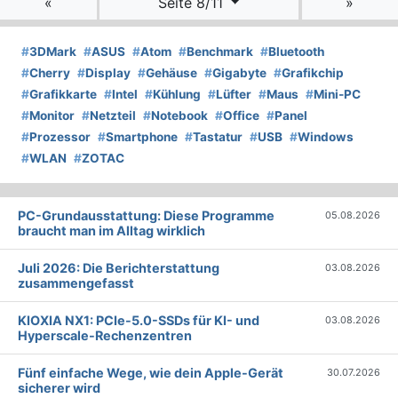
«
Seite 8/11
»
#
3DMark
#
ASUS
#
Atom
#
Benchmark
#
Bluetooth
#
Cherry
#
Display
#
Gehäuse
#
Gigabyte
#
Grafikchip
#
Grafikkarte
#
Intel
#
Kühlung
#
Lüfter
#
Maus
#
Mini-PC
#
Monitor
#
Netzteil
#
Notebook
#
Office
#
Panel
#
Prozessor
#
Smartphone
#
Tastatur
#
USB
#
Windows
#
WLAN
#
ZOTAC
PC-Grundausstattung: Diese Programme
05.08.2026
braucht man im Alltag wirklich
Juli 2026: Die Bericht­erstattung
03.08.2026
zusammengefasst
KIOXIA NX1: PCIe-5.0-SSDs für KI- und
03.08.2026
Hyperscale-Rechenzentren
Fünf einfache Wege, wie dein Apple-Gerät
30.07.2026
sicherer wird