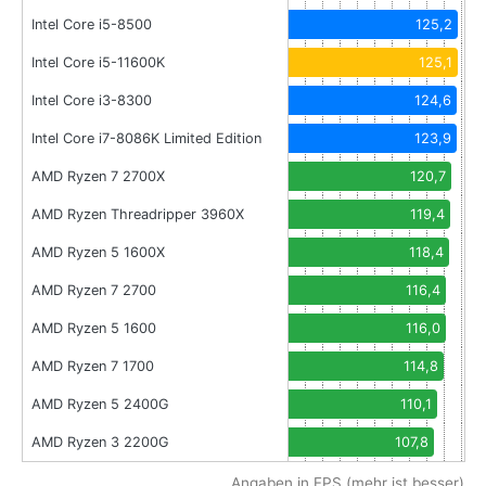
Intel Core i5-8500
125,2
Intel Core i5-11600K
125,1
Intel Core i3-8300
124,6
Intel Core i7-8086K Limited Edition
123,9
AMD Ryzen 7 2700X
120,7
AMD Ryzen Threadripper 3960X
119,4
AMD Ryzen 5 1600X
118,4
AMD Ryzen 7 2700
116,4
AMD Ryzen 5 1600
116,0
AMD Ryzen 7 1700
114,8
AMD Ryzen 5 2400G
110,1
AMD Ryzen 3 2200G
107,8
Angaben in FPS (mehr ist besser)