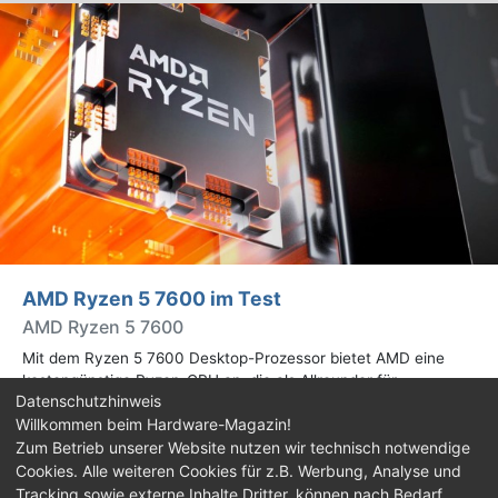
AMD Ryzen 5 7600 im Test
AMD Ryzen 5 7600
Mit dem Ryzen 5 7600 Desktop-Prozessor bietet AMD eine
kostengünstige Ryzen-CPU an, die als Allrounder für
Datenschutzhinweis
verschiedene Workloads im heimischen PC dienen soll. Wir
Willkommen beim Hardware-Magazin!
haben sie in der Praxis ausgiebig getestet.
Zum Betrieb unserer Website nutzen wir technisch notwendige
Cookies. Alle weiteren Cookies für z.B. Werbung, Analyse und
Impressum
|
Kontakt
|
Jobs
|
Datenschutz
|
Tracking sowie externe Inhalte Dritter, können nach Bedarf