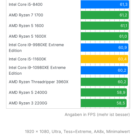
Intel Core i5-8400
61,3
AMD Ryzen 7 1700
61,2
AMD Ryzen 5 1600
61,1
AMD Ryzen 5 1600X
61,0
Intel Core i9-9980XE Extreme
60,9
Edition
Intel Core i5-11600K
60,4
Intel Core i9-10980XE Extreme
60,2
Edition
AMD Ryzen Threadripper 3960X
60,2
AMD Ryzen 5 2400G
58,9
AMD Ryzen 3 2200G
58,5
Angaben in FPS (mehr ist besser)
1920 x 1080, Ultra, Tess=Extreme, AA8x, Minimalwert