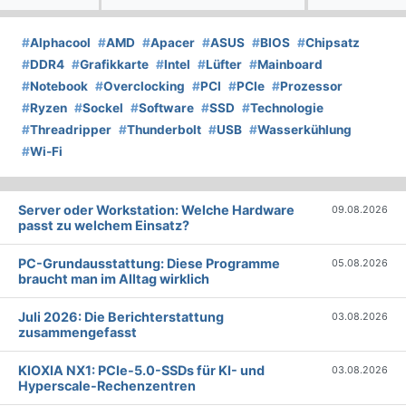
#
Alphacool
#
AMD
#
Apacer
#
ASUS
#
BIOS
#
Chipsatz
#
DDR4
#
Grafikkarte
#
Intel
#
Lüfter
#
Mainboard
#
Notebook
#
Overclocking
#
PCI
#
PCIe
#
Prozessor
#
Ryzen
#
Sockel
#
Software
#
SSD
#
Technologie
#
Threadripper
#
Thunderbolt
#
USB
#
Wasserkühlung
#
Wi-Fi
Server oder Workstation: Welche Hardware
09.08.2026
passt zu welchem Einsatz?
PC-Grundausstattung: Diese Programme
05.08.2026
braucht man im Alltag wirklich
Juli 2026: Die Bericht­erstattung
03.08.2026
zusammengefasst
KIOXIA NX1: PCIe-5.0-SSDs für KI- und
03.08.2026
Hyperscale-Rechenzentren