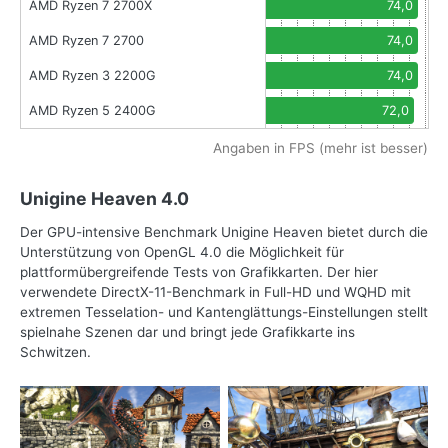
AMD Ryzen 7 2700X
74,0
AMD Ryzen 7 2700
74,0
AMD Ryzen 3 2200G
74,0
AMD Ryzen 5 2400G
72,0
Angaben in FPS (mehr ist besser)
Unigine Heaven 4.0
Der GPU-intensive Benchmark Unigine Heaven bietet durch die
Unterstützung von OpenGL 4.0 die Möglichkeit für
plattformübergreifende Tests von Grafikkarten. Der hier
verwendete DirectX-11-Benchmark in Full-HD und WQHD mit
extremen Tesselation- und Kantenglättungs-Einstellungen stellt
spielnahe Szenen dar und bringt jede Grafikkarte ins
Schwitzen.