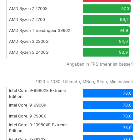
AMD Ryzen 7 2700X
97,0
AMD Ryzen 7 2700
96,2
AMD Ryzen Threadripper 3960X
94,9
AMD Ryzen 3 2200G
94,0
AMD Ryzen 5 2400G
93,9
Angaben in FPS (mehr ist besser)
1920 x 1080, Ultimate, MBon, SEon, Minimalwert
Intel Core i9-9980XE Extreme
78,0
Edition
Intel Core i9-9900K
78,0
Intel Core i9-7900X
78,0
Intel Core i9-10980XE Extreme
78,0
Edition
Intel Core i7-7820X
78,0