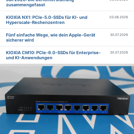
zusammengefasst
KIOXIA NX1: PCIe-5.0-SSDs für KI- und
03.08.2026
Hyperscale-Rechenzentren
Fünf einfache Wege, wie dein Apple-Gerät
30.07.2026
sicherer wird
KIOXIA CM10: PCIe-6.0-SSDs für Enterprise-
30.07.2026
und KI-Anwendungen