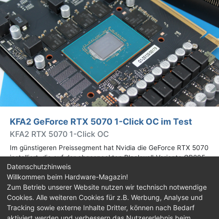
KFA2 GeForce RTX 5070 1-Click OC im Test
KFA2 RTX 5070 1-Click OC
Im günstigeren Preissegment hat Nvidia die GeForce RTX 5070
installiert, die auf der abgespeckten Blackwell-Variante GB205
Datenschutzhinweis
basiert. Wir haben uns ein Custom-Design von Hersteller KFA2
Willkommen beim Hardware-Magazin!
im Test genauer angesehen.
Zum Betrieb unserer Website nutzen wir technisch notwendige
Cookies. Alle weiteren Cookies für z.B. Werbung, Analyse und
Impressum
|
Kontakt
|
Jobs
|
Datenschutz
|
Tracking sowie externe Inhalte Dritter, können nach Bedarf
Consent‑Einstellungen
|
Haftungsausschluss
aktiviert werden und verbessern das Nutzererlebnis beim