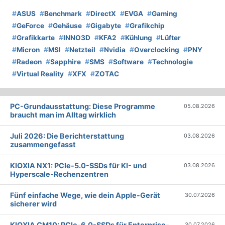
#
ASUS
#
Benchmark
#
DirectX
#
EVGA
#
Gaming
#
GeForce
#
Gehäuse
#
Gigabyte
#
Grafikchip
#
Grafikkarte
#
INNO3D
#
KFA2
#
Kühlung
#
Lüfter
#
Micron
#
MSI
#
Netzteil
#
Nvidia
#
Overclocking
#
PNY
#
Radeon
#
Sapphire
#
SMS
#
Software
#
Technologie
#
Virtual Reality
#
XFX
#
ZOTAC
PC-Grundausstattung: Diese Programme
05.08.2026
braucht man im Alltag wirklich
Juli 2026: Die Bericht­erstattung
03.08.2026
zusammengefasst
KIOXIA NX1: PCIe-5.0-SSDs für KI- und
03.08.2026
Hyperscale-Rechenzentren
Fünf einfache Wege, wie dein Apple-Gerät
30.07.2026
sicherer wird
KIOXIA CM10: PCIe-6.0-SSDs für Enterprise-
30.07.2026