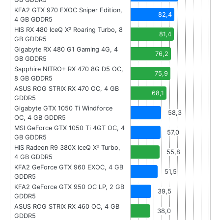
KFA2 GTX 970 EXOC Sniper Edition,
82,4
4 GB GDDR5
HIS RX 480 IceQ X² Roaring Turbo, 8
81,4
GB GDDR5
Gigabyte RX 480 G1 Gaming 4G, 4
76,2
GB GDDR5
Sapphire NITRO+ RX 470 8G D5 OC,
75,9
8 GB GDDR5
ASUS ROG STRIX RX 470 OC, 4 GB
68,1
GDDR5
Gigabyte GTX 1050 Ti Windforce
58,3
OC, 4 GB GDDR5
MSI GeForce GTX 1050 Ti 4GT OC, 4
57,0
GB GDDR5
HIS Radeon R9 380X IceQ X² Turbo,
55,8
4 GB GDDR5
KFA2 GeForce GTX 960 EXOC, 4 GB
51,5
GDDR5
KFA2 GeForce GTX 950 OC LP, 2 GB
39,5
GDDR5
ASUS ROG STRIX RX 460 OC, 4 GB
38,0
GDDR5