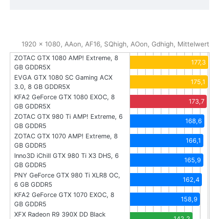
1920 x 1080, AAon, AF16, SQhigh, AOon, Gdhigh, Mittelwert
ZOTAC GTX 1080 AMP! Extreme, 8
177,3
GB GDDR5X
EVGA GTX 1080 SC Gaming ACX
175,1
3.0, 8 GB GDDR5X
KFA2 GeForce GTX 1080 EXOC, 8
173,7
GB GDDR5X
ZOTAC GTX 980 Ti AMP! Extreme, 6
168,6
GB GDDR5
ZOTAC GTX 1070 AMP! Extreme, 8
166,1
GB GDDR5
Inno3D iChill GTX 980 Ti X3 DHS, 6
165,9
GB GDDR5
PNY GeForce GTX 980 Ti XLR8 OC,
162,4
6 GB GDDR5
KFA2 GeForce GTX 1070 EXOC, 8
158,9
GB GDDR5
XFX Radeon R9 390X DD Black
142,2