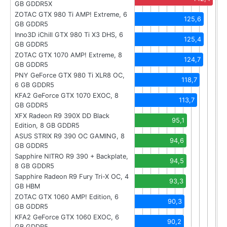
GB GDDR5X
ZOTAC GTX 980 Ti AMP! Extreme, 6
125,6
GB GDDR5
Inno3D iChill GTX 980 Ti X3 DHS, 6
125,4
GB GDDR5
ZOTAC GTX 1070 AMP! Extreme, 8
124,7
GB GDDR5
PNY GeForce GTX 980 Ti XLR8 OC,
118,7
6 GB GDDR5
KFA2 GeForce GTX 1070 EXOC, 8
113,7
GB GDDR5
XFX Radeon R9 390X DD Black
95,1
Edition, 8 GB GDDR5
ASUS STRIX R9 390 OC GAMING, 8
94,6
GB GDDR5
Sapphire NITRO R9 390 + Backplate,
94,5
8 GB GDDR5
Sapphire Radeon R9 Fury Tri-X OC, 4
93,3
GB HBM
ZOTAC GTX 1060 AMP! Edition, 6
90,3
GB GDDR5
KFA2 GeForce GTX 1060 EXOC, 6
90,2
GB GDDR5