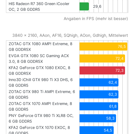
HIS Radeon R7 360 Green iCooler
29,6
OC, 2 GB GDDR5
Angaben in FPS (mehr ist besser)
3840 x 2160, AAon, AF16, SQhigh, AOon, Gdhigh, Mittelwert
ZOTAC GTX 1080 AMP! Extreme, 8
76,5
GB GDDR5X
EVGA GTX 1080 SC Gaming ACX
72,4
3.0, 8 GB GDDR5X
KFA2 GeForce GTX 1080 EXOC, 8
72,3
GB GDDR5X
Inno3D iChill GTX 980 Ti X3 DHS, 6
62,4
GB GDDR5
ZOTAC GTX 980 Ti AMP! Extreme, 6
62,3
GB GDDR5
ZOTAC GTX 1070 AMP! Extreme, 8
61,8
GB GDDR5
PNY GeForce GTX 980 Ti XLR8 OC,
58,3
6 GB GDDR5
KFA2 GeForce GTX 1070 EXOC, 8
54,5
GB GDDR5