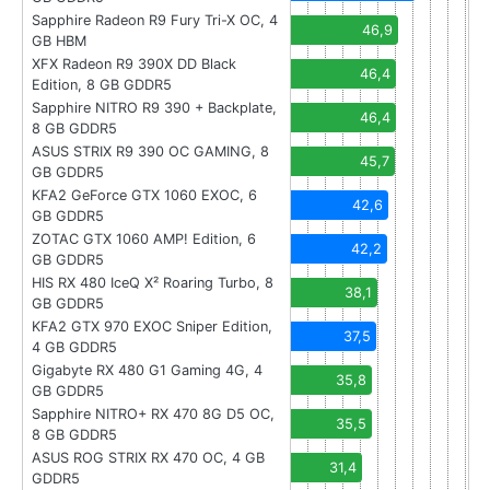
Sapphire Radeon R9 Fury Tri-X OC, 4
46,9
GB HBM
XFX Radeon R9 390X DD Black
46,4
Edition, 8 GB GDDR5
Sapphire NITRO R9 390 + Backplate,
46,4
8 GB GDDR5
ASUS STRIX R9 390 OC GAMING, 8
45,7
GB GDDR5
KFA2 GeForce GTX 1060 EXOC, 6
42,6
GB GDDR5
ZOTAC GTX 1060 AMP! Edition, 6
42,2
GB GDDR5
HIS RX 480 IceQ X² Roaring Turbo, 8
38,1
GB GDDR5
KFA2 GTX 970 EXOC Sniper Edition,
37,5
4 GB GDDR5
Gigabyte RX 480 G1 Gaming 4G, 4
35,8
GB GDDR5
Sapphire NITRO+ RX 470 8G D5 OC,
35,5
8 GB GDDR5
ASUS ROG STRIX RX 470 OC, 4 GB
31,4
GDDR5