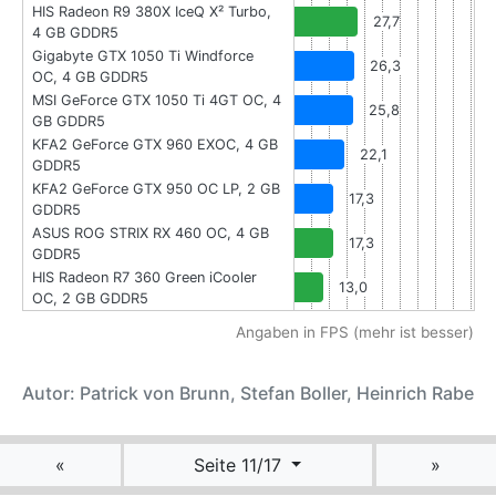
HIS Radeon R9 380X IceQ X² Turbo,
27,7
4 GB GDDR5
Gigabyte GTX 1050 Ti Windforce
26,3
OC, 4 GB GDDR5
MSI GeForce GTX 1050 Ti 4GT OC, 4
25,8
GB GDDR5
KFA2 GeForce GTX 960 EXOC, 4 GB
22,1
GDDR5
KFA2 GeForce GTX 950 OC LP, 2 GB
17,3
GDDR5
ASUS ROG STRIX RX 460 OC, 4 GB
17,3
GDDR5
HIS Radeon R7 360 Green iCooler
13,0
OC, 2 GB GDDR5
Angaben in FPS (mehr ist besser)
Autor: Patrick von Brunn, Stefan Boller, Heinrich Rabe
«
Seite 11/17
»