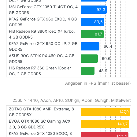
OC, 4 GB GDDR5
MSI GeForce GTX 1050 Ti 4GT OC, 4
92,3
GB GDDR5
KFA2 GeForce GTX 960 EXOC, 4 GB
83,5
GDDR5
HIS Radeon R9 380X IceQ X² Turbo,
81,7
4 GB GDDR5
KFA2 GeForce GTX 950 OC LP, 2 GB
66,4
GDDR5
ASUS ROG STRIX RX 460 OC, 4 GB
60,6
GDDR5
HIS Radeon R7 360 Green iCooler
48,9
OC, 2 GB GDDR5
Angaben in FPS (mehr ist besser)
2560 x 1440, AAon, AF16, SQhigh, AOon, Gdhigh, Mittelwert
ZOTAC GTX 1080 AMP! Extreme, 8
147,9
GB GDDR5X
EVGA GTX 1080 SC Gaming ACX
143,7
3.0, 8 GB GDDR5X
KFA2 GeForce GTX 1080 EXOC, 8
142,4