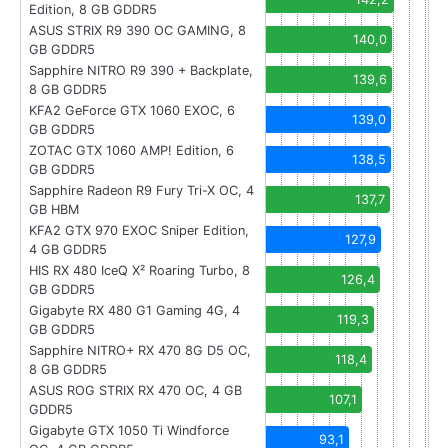
Edition, 8 GB GDDR5
ASUS STRIX R9 390 OC GAMING, 8
140,0
GB GDDR5
Sapphire NITRO R9 390 + Backplate,
139,6
8 GB GDDR5
KFA2 GeForce GTX 1060 EXOC, 6
139,0
GB GDDR5
ZOTAC GTX 1060 AMP! Edition, 6
138,5
GB GDDR5
Sapphire Radeon R9 Fury Tri-X OC, 4
137,7
GB HBM
KFA2 GTX 970 EXOC Sniper Edition,
127,9
4 GB GDDR5
HIS RX 480 IceQ X² Roaring Turbo, 8
126,4
GB GDDR5
Gigabyte RX 480 G1 Gaming 4G, 4
119,3
GB GDDR5
Sapphire NITRO+ RX 470 8G D5 OC,
118,4
8 GB GDDR5
ASUS ROG STRIX RX 470 OC, 4 GB
107,1
GDDR5
Gigabyte GTX 1050 Ti Windforce
93,1