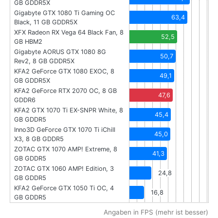
GB GDDR5X
Gigabyte GTX 1080 Ti Gaming OC
63,4
Black, 11 GB GDDR5X
XFX Radeon RX Vega 64 Black Fan, 8
52,5
GB HBM2
Gigabyte AORUS GTX 1080 8G
50,7
Rev2, 8 GB GDDR5X
KFA2 GeForce GTX 1080 EXOC, 8
49,1
GB GDDR5X
KFA2 GeForce RTX 2070 OC, 8 GB
47,6
GDDR6
KFA2 GTX 1070 Ti EX-SNPR White, 8
45,4
GB GDDR5
Inno3D GeForce GTX 1070 Ti iChill
45,0
X3, 8 GB GDDR5
ZOTAC GTX 1070 AMP! Extreme, 8
41,3
GB GDDR5
ZOTAC GTX 1060 AMP! Edition, 3
24,8
GB GDDR5
KFA2 GeForce GTX 1050 Ti OC, 4
16,8
GB GDDR5
Angaben in FPS (mehr ist besser)