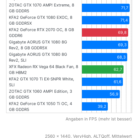
ZOTAC GTX 1070 AMP! Extreme, 8
71,7
GB GDDR5
KFA2 GeForce GTX 1080 EXOC, 8
71,4
GB GDDR5X
KFA2 GeForce RTX 2070 OC, 8 GB
69,8
GDDR6
Gigabyte AORUS GTX 1080 8G
69,3
Rev2, 8 GB GDDR5X
Gigabyte AORUS GTX 1080 8G
68,3
Rev2, SLI
XFX Radeon RX Vega 64 Black Fan, 8
62,7
GB HBM2
KFA2 GTX 1070 Ti EX-SNPR White,
61,6
SLI
ZOTAC GTX 1060 AMP! Edition, 3
56,9
GB GDDR5
KFA2 GeForce GTX 1050 Ti OC, 4
39,2
GB GDDR5
Angaben in FPS (mehr ist besser)
2560 x 1440, VeryHigh, ALTQoff, Mittelwert