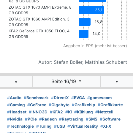
X3, 8 GB GDDR5
ZOTAC GTX 1070 AMP! Extreme, 8
35,1
GB GDDR5
ZOTAC GTX 1060 AMP! Edition, 3
16,8
GB GDDR5
KFA2 GeForce GTX 1050 Ti OC, 4
14,0
GB GDDR5
Angaben in FPS (mehr ist besser)
Autor: Stefan Boller, Matthias Schubert
«
Seite 16/19
»
#
Audio
#
Benchmark
#
DirectX
#
EVGA
#
gamescom
#
Gaming
#
GeForce
#
Gigabyte
#
Grafikchip
#
Grafikkarte
#
Headset
#
INNO3D
#
KFA2
#
KI
#
Kühlung
#
Netzteil
#
Nvidia
#
PCIe
#
Radeon
#
Raytracing
#
SMS
#
Software
#
Technologie
#
Turing
#
USB
#
Virtual Reality
#
XFX