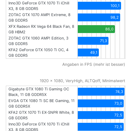
Inno3D GeForce GTX 1070 Ti iChill
100,1
X3, 8 GB GDDR5
ZOTAC GTX 1070 AMP! Extreme, 8
98,2
GB GDDR5
XFX Radeon RX Vega 64 Black Fan, 8
86,0
GB HBM2
ZOTAC GTX 1060 AMP! Edition, 3
71,3
GB GDDR5
KFA2 GeForce GTX 1050 Ti OC, 4
49,1
GB GDDR5
Angaben in FPS (mehr ist besser)
1920 x 1080, VeryHigh, ALTQoff, Minimalwert
Gigabyte GTX 1080 Ti Gaming OC
74,3
Black, 11 GB GDDR5X
EVGA GTX 1080 Ti SC BE Gaming, 11
73,0
GB GDDR5X
KFA2 GTX 1070 Ti EX-SNPR White, 8
72,5
GB GDDR5
Inno3D GeForce GTX 1070 Ti iChill
72,5
X3, 8 GB GDDR5