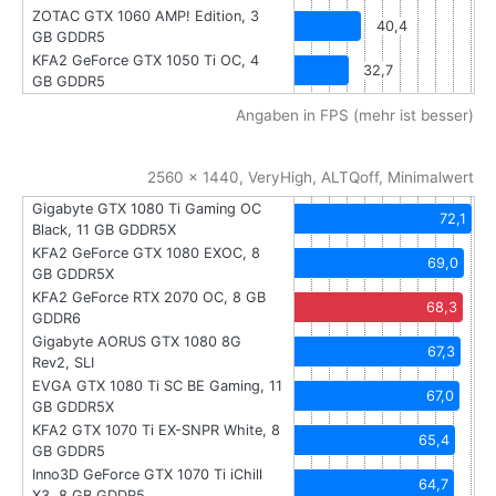
ZOTAC GTX 1060 AMP! Edition, 3
40,4
GB GDDR5
KFA2 GeForce GTX 1050 Ti OC, 4
32,7
GB GDDR5
Angaben in FPS (mehr ist besser)
2560 x 1440, VeryHigh, ALTQoff, Minimalwert
Gigabyte GTX 1080 Ti Gaming OC
72,1
Black, 11 GB GDDR5X
KFA2 GeForce GTX 1080 EXOC, 8
69,0
GB GDDR5X
KFA2 GeForce RTX 2070 OC, 8 GB
68,3
GDDR6
Gigabyte AORUS GTX 1080 8G
67,3
Rev2, SLI
EVGA GTX 1080 Ti SC BE Gaming, 11
67,0
GB GDDR5X
KFA2 GTX 1070 Ti EX-SNPR White, 8
65,4
GB GDDR5
Inno3D GeForce GTX 1070 Ti iChill
64,7
X3, 8 GB GDDR5