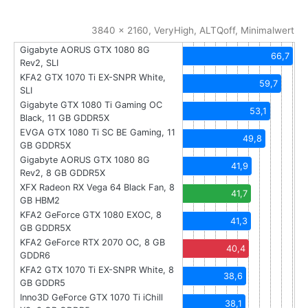
3840 x 2160, VeryHigh, ALTQoff, Minimalwert
Gigabyte AORUS GTX 1080 8G
66,7
Rev2, SLI
KFA2 GTX 1070 Ti EX-SNPR White,
59,7
SLI
Gigabyte GTX 1080 Ti Gaming OC
53,1
Black, 11 GB GDDR5X
EVGA GTX 1080 Ti SC BE Gaming, 11
49,8
GB GDDR5X
Gigabyte AORUS GTX 1080 8G
41,9
Rev2, 8 GB GDDR5X
XFX Radeon RX Vega 64 Black Fan, 8
41,7
GB HBM2
KFA2 GeForce GTX 1080 EXOC, 8
41,3
GB GDDR5X
KFA2 GeForce RTX 2070 OC, 8 GB
40,4
GDDR6
KFA2 GTX 1070 Ti EX-SNPR White, 8
38,6
GB GDDR5
Inno3D GeForce GTX 1070 Ti iChill
38,1