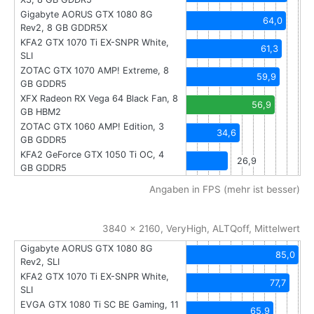
Gigabyte AORUS GTX 1080 8G
64,0
Rev2, 8 GB GDDR5X
KFA2 GTX 1070 Ti EX-SNPR White,
61,3
SLI
ZOTAC GTX 1070 AMP! Extreme, 8
59,9
GB GDDR5
XFX Radeon RX Vega 64 Black Fan, 8
56,9
GB HBM2
ZOTAC GTX 1060 AMP! Edition, 3
34,6
GB GDDR5
KFA2 GeForce GTX 1050 Ti OC, 4
26,9
GB GDDR5
Angaben in FPS (mehr ist besser)
3840 x 2160, VeryHigh, ALTQoff, Mittelwert
Gigabyte AORUS GTX 1080 8G
85,0
Rev2, SLI
KFA2 GTX 1070 Ti EX-SNPR White,
77,7
SLI
EVGA GTX 1080 Ti SC BE Gaming, 11
65,9