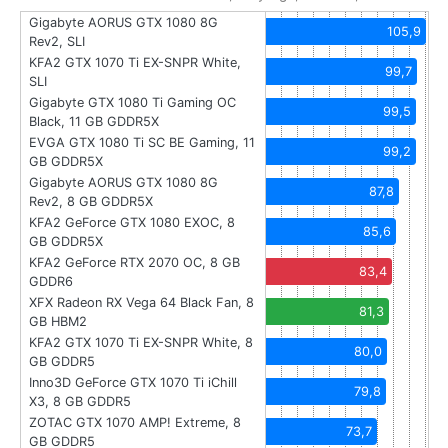
Gigabyte AORUS GTX 1080 8G
105,9
Rev2, SLI
KFA2 GTX 1070 Ti EX-SNPR White,
99,7
SLI
Gigabyte GTX 1080 Ti Gaming OC
99,5
Black, 11 GB GDDR5X
EVGA GTX 1080 Ti SC BE Gaming, 11
99,2
GB GDDR5X
Gigabyte AORUS GTX 1080 8G
87,8
Rev2, 8 GB GDDR5X
KFA2 GeForce GTX 1080 EXOC, 8
85,6
GB GDDR5X
KFA2 GeForce RTX 2070 OC, 8 GB
83,4
GDDR6
XFX Radeon RX Vega 64 Black Fan, 8
81,3
GB HBM2
KFA2 GTX 1070 Ti EX-SNPR White, 8
80,0
GB GDDR5
Inno3D GeForce GTX 1070 Ti iChill
79,8
X3, 8 GB GDDR5
ZOTAC GTX 1070 AMP! Extreme, 8
73,7
GB GDDR5