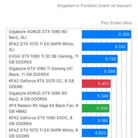
Angaben in Punkten (mehr ist besser)
Fire Strike Ultra
Gigabyte AORUS GTX 1080 8G
9.305
Rev2, SLI
KFA2 GTX 1070 Ti EX-SNPR White,
8.592
SLI
EVGA GTX 1080 Ti SC BE Gaming, 11
6.729
GB GDDR5X
Gigabyte GTX 1080 Ti Gaming OC
6.589
Black, 11 GB GDDR5X
KFA2 GeForce RTX 2070 OC, 8 GB
5.452
GDDR6
Gigabyte AORUS GTX 1080 8G
5.349
Rev2, 8 GB GDDR5X
XFX Radeon RX Vega 64 Black Fan, 8
5.209
GB HBM2
KFA2 GeForce GTX 1080 EXOC, 8
5.180
GB GDDR5X
KFA2 GTX 1070 Ti EX-SNPR White, 8
4.820
GB GDDR5