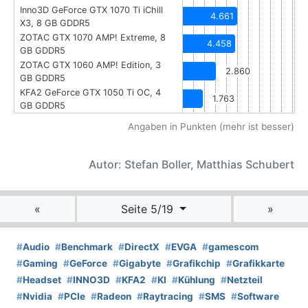
Inno3D GeForce GTX 1070 Ti iChill
4.661
X3, 8 GB GDDR5
ZOTAC GTX 1070 AMP! Extreme, 8
4.458
GB GDDR5
ZOTAC GTX 1060 AMP! Edition, 3
2.860
GB GDDR5
KFA2 GeForce GTX 1050 Ti OC, 4
1.763
GB GDDR5
Angaben in Punkten (mehr ist besser)
Autor: Stefan Boller, Matthias Schubert
«
Seite 5/19
»
#
Audio
#
Benchmark
#
DirectX
#
EVGA
#
gamescom
#
Gaming
#
GeForce
#
Gigabyte
#
Grafikchip
#
Grafikkarte
#
Headset
#
INNO3D
#
KFA2
#
KI
#
Kühlung
#
Netzteil
#
Nvidia
#
PCIe
#
Radeon
#
Raytracing
#
SMS
#
Software