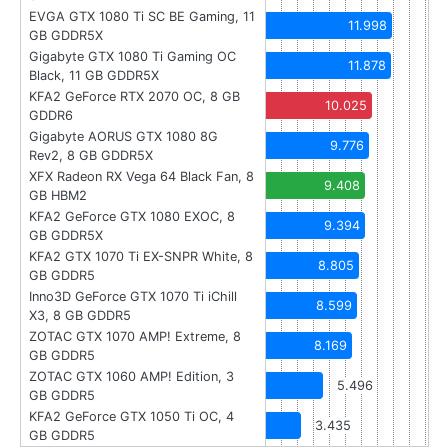
EVGA GTX 1080 Ti SC BE Gaming, 11
11.998
GB GDDR5X
Gigabyte GTX 1080 Ti Gaming OC
11.878
Black, 11 GB GDDR5X
KFA2 GeForce RTX 2070 OC, 8 GB
10.025
GDDR6
Gigabyte AORUS GTX 1080 8G
9.776
Rev2, 8 GB GDDR5X
XFX Radeon RX Vega 64 Black Fan, 8
9.408
GB HBM2
KFA2 GeForce GTX 1080 EXOC, 8
9.394
GB GDDR5X
KFA2 GTX 1070 Ti EX-SNPR White, 8
8.805
GB GDDR5
Inno3D GeForce GTX 1070 Ti iChill
8.599
X3, 8 GB GDDR5
ZOTAC GTX 1070 AMP! Extreme, 8
8.169
GB GDDR5
ZOTAC GTX 1060 AMP! Edition, 3
5.496
GB GDDR5
KFA2 GeForce GTX 1050 Ti OC, 4
3.435
GB GDDR5