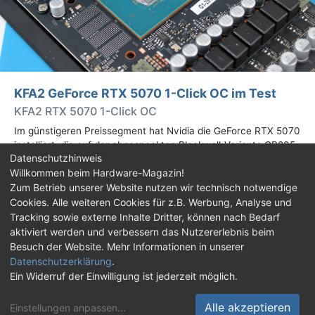
KFA2 GeForce RTX 5070 1-Click OC im Test
KFA2 RTX 5070 1-Click OC
Im günstigeren Preissegment hat Nvidia die GeForce RTX 5070
installiert, die auf der abgespeckten Blackwell-Variante GB205
Datenschutzhinweis
basiert. Wir haben uns ein Custom-Design von Hersteller KFA2
Willkommen beim Hardware-Magazin!
im Test genauer angesehen.
Zum Betrieb unserer Website nutzen wir technisch notwendige
Cookies. Alle weiteren Cookies für z.B. Werbung, Analyse und
Impressum
|
Kontakt
|
Jobs
|
Datenschutz
|
Tracking sowie externe Inhalte Dritter, können nach Bedarf
Consent‑Einstellungen
|
Haftungsausschluss
aktiviert werden und verbessern das Nutzererlebnis beim
Besuch der Website. Mehr Informationen in unserer
Feed
Facebook
YouTube
TikTok
Datenschutzerklärung
.
Ein Widerruf der Einwilligung ist jederzeit möglich.
Twitch
Discord
Alle akzeptieren
Einstellungen anpassen
...
© Copyright 2001 - 2026 Hardware-Magazin