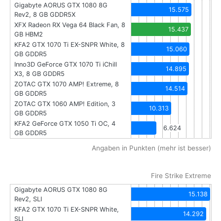
Gigabyte AORUS GTX 1080 8G
15.575
Rev2, 8 GB GDDR5X
XFX Radeon RX Vega 64 Black Fan, 8
15.437
GB HBM2
KFA2 GTX 1070 Ti EX-SNPR White, 8
15.060
GB GDDR5
Inno3D GeForce GTX 1070 Ti iChill
14.895
X3, 8 GB GDDR5
ZOTAC GTX 1070 AMP! Extreme, 8
14.514
GB GDDR5
ZOTAC GTX 1060 AMP! Edition, 3
10.313
GB GDDR5
KFA2 GeForce GTX 1050 Ti OC, 4
6.624
GB GDDR5
Angaben in Punkten (mehr ist besser)
Fire Strike Extreme
Gigabyte AORUS GTX 1080 8G
15.138
Rev2, SLI
KFA2 GTX 1070 Ti EX-SNPR White,
14.292
SLI