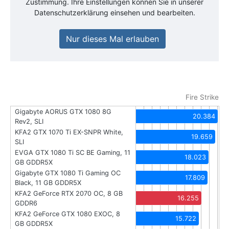
Zustimmung. Ihre Einstellungen können Sie in unserer
Datenschutzerklärung einsehen und bearbeiten.
Nur dieses Mal erlauben
Fire Strike
Gigabyte AORUS GTX 1080 8G
20.384
Rev2, SLI
KFA2 GTX 1070 Ti EX-SNPR White,
19.659
SLI
EVGA GTX 1080 Ti SC BE Gaming, 11
18.023
GB GDDR5X
Gigabyte GTX 1080 Ti Gaming OC
17.809
Black, 11 GB GDDR5X
KFA2 GeForce RTX 2070 OC, 8 GB
16.255
GDDR6
KFA2 GeForce GTX 1080 EXOC, 8
15.722
GB GDDR5X