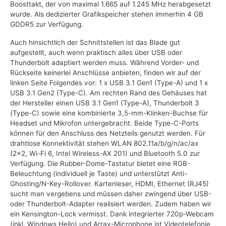
Boosttakt, der von maximal 1.665 auf 1.245 MHz herabgesetzt
wurde. Als dedizierter Grafikspeicher stehen immerhin 4 GB
GDDR5 zur Verfügung.
Auch hinsichtlich der Schnittstellen ist das Blade gut
aufgestellt, auch wenn praktisch alles über USB oder
Thunderbolt adaptiert werden muss. Während Vorder- und
Rückseite keinerlei Anschlüsse anbieten, finden wir auf der
linken Seite Folgendes vor: 1 x USB 3.1 Gen1 (Type-A) und 1 x
USB 3.1 Gen2 (Type-C). Am rechten Rand des Gehäuses hat
der Hersteller einen USB 3.1 Gen1 (Type-A), Thunderbolt 3
(Type-C) sowie eine kombinierte 3,5-mm-Klinken-Buchse für
Headset und Mikrofon untergebracht. Beide Type-C-Ports
können für den Anschluss des Netzteils genutzt werden. Für
drahtlose Konnektivität stehen WLAN 802.11a/​b/​g/​n/​ac/ax
(2x2, Wi-Fi 6, Intel Wireless-AX 201) und Bluetooth 5.0 zur
Verfügung. Die Rubber-Dome-Tastatur bietet eine RGB-
Beleuchtung (individuell je Taste) und unterstützt Anti-
Ghosting/​N-Key-Rollover. Kartenleser, HDMI, Ethernet (RJ45)
sucht man vergebens und müssen daher zwingend über USB-
oder Thunderbolt-Adapter realisiert werden. Zudem haben wir
ein Kensington-Lock vermisst. Dank integrierter 720p-Webcam
(inkl. Windows Hello) und Array-Microphone ist Videotelefonie