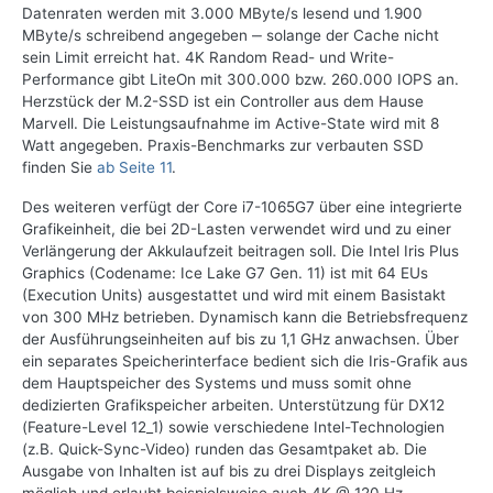
Datenraten werden mit 3.000 MByte/s lesend und 1.900
MByte/s schreibend angegeben ‒ solange der Cache nicht
sein Limit erreicht hat. 4K Random Read- und Write-
Performance gibt LiteOn mit 300.000 bzw. 260.000 IOPS an.
Herzstück der M.2-SSD ist ein Controller aus dem Hause
Marvell. Die Leistungsaufnahme im Active-State wird mit 8
Watt angegeben. Praxis-Benchmarks zur verbauten SSD
finden Sie
ab
Seite 11
.
Des weiteren verfügt der Core i7-1065G7 über eine integrierte
Grafikeinheit, die bei 2D-Lasten verwendet wird und zu einer
Verlängerung der Akkulaufzeit beitragen soll. Die Intel Iris Plus
Graphics (Codename: Ice Lake G7 Gen. 11) ist mit 64 EUs
(Execution Units) ausgestattet und wird mit einem Basistakt
von 300 MHz betrieben. Dynamisch kann die Betriebsfrequenz
der Ausführungseinheiten auf bis zu 1,1 GHz anwachsen. Über
ein separates Speicherinterface bedient sich die Iris-Grafik aus
dem Hauptspeicher des Systems und muss somit ohne
dedizierten Grafikspeicher arbeiten. Unterstützung für DX12
(Feature-Level 12_1) sowie verschiedene Intel-Technologien
(z.B. Quick-Sync-Video) runden das Gesamtpaket ab. Die
Ausgabe von Inhalten ist auf bis zu drei Displays zeitgleich