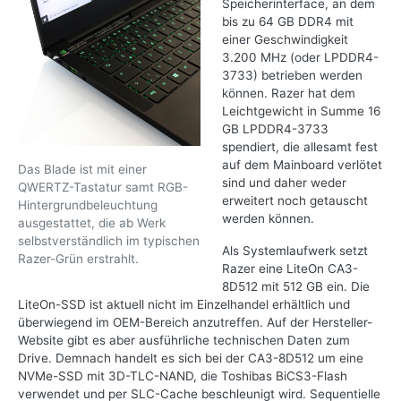
Speicherinterface, an dem
bis zu 64 GB DDR4 mit
einer Geschwindigkeit
3.200 MHz (oder LPDDR4-
3733) betrieben werden
können. Razer hat dem
Leichtgewicht in Summe 16
GB LPDDR4-3733
spendiert, die allesamt fest
auf dem Mainboard verlötet
Das Blade ist mit einer
sind und daher weder
QWERTZ-Tastatur samt RGB-
erweitert noch getauscht
Hintergrundbeleuchtung
werden können.
ausgestattet, die ab Werk
selbstverständlich im typischen
Als Systemlaufwerk setzt
Razer-Grün erstrahlt.
Razer eine LiteOn CA3-
8D512 mit 512 GB ein. Die
LiteOn-SSD ist aktuell nicht im Einzelhandel erhältlich und
überwiegend im OEM-Bereich anzutreffen. Auf der Hersteller-
Website gibt es aber ausführliche technischen Daten zum
Drive. Demnach handelt es sich bei der CA3-8D512 um eine
NVMe-SSD mit 3D-TLC-NAND, die Toshibas BiCS3-Flash
verwendet und per SLC-Cache beschleunigt wird. Sequentielle