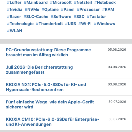
#
Lüfter
#
Mainboard
#
Microsoft
#
Netzteil
#
Notebook
#
Nvidia
#
NVMe
#
Optane
#
Panel
#
Prozessor
#
RAM
#
Razer
#
SLC-Cache
#
Software
#
SSD
#
Tastatur
#
Technologie
#
Thunderbolt
#
USB
#
Wi-Fi
#
Windows
#
WLAN
PC-Grundausstattung: Diese Programme
05.08.2026
braucht man im Alltag wirklich
Juli 2026: Die Bericht­erstattung
03.08.2026
zusammengefasst
KIOXIA NX1: PCIe-5.0-SSDs für KI- und
03.08.2026
Hyperscale-Rechenzentren
Fünf einfache Wege, wie dein Apple-Gerät
30.07.2026
sicherer wird
KIOXIA CM10: PCIe-6.0-SSDs für Enterprise-
30.07.2026
und KI-Anwendungen