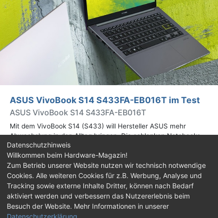
ASUS VivoBook S14 S433FA-EB016T im Test
ASUS VivoBook S14 S433FA-EB016T
Mit dem VivoBook S14 (S433) will Hersteller ASUS mehr
Abwechslung in den Alltag bringen. Die schlanken Notebooks
Datenschutzhinweis
basieren auf Intels Comet-Lake-Plattform und bieten
Willkommen beim Hardware-Magazin!
beachtliche Rechenpower in einem kompakten Gehäuse.
Zum Betrieb unserer Website nutzen wir technisch notwendige
Cookies. Alle weiteren Cookies für z.B. Werbung, Analyse und
Impressum
|
Kontakt
|
Jobs
|
Datenschutz
|
Tracking sowie externe Inhalte Dritter, können nach Bedarf
Consent‑Einstellungen
|
Haftungsausschluss
aktiviert werden und verbessern das Nutzererlebnis beim
Besuch der Website. Mehr Informationen in unserer
Feed
Facebook
YouTube
TikTok
Datenschutzerklärung
.