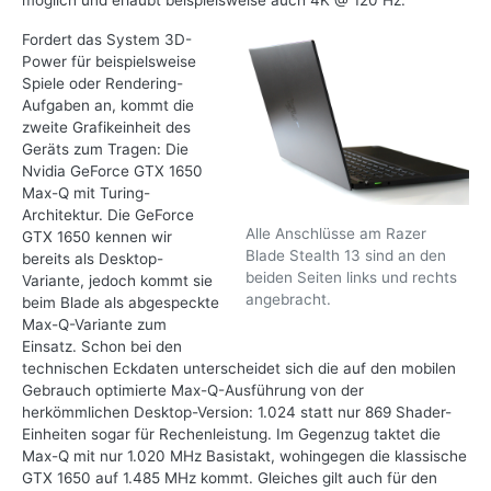
möglich und erlaubt beispielsweise auch 4K @ 120 Hz.
Fordert das System 3D-
Power für beispielsweise
Spiele oder Rendering-
Aufgaben an, kommt die
zweite Grafikeinheit des
Geräts zum Tragen: Die
Nvidia GeForce GTX 1650
Max-Q mit Turing-
Architektur. Die GeForce
Alle Anschlüsse am Razer
GTX 1650 kennen wir
Blade Stealth 13 sind an den
bereits als Desktop-
beiden Seiten links und rechts
Variante, jedoch kommt sie
angebracht.
beim Blade als abgespeckte
Max-Q-Variante zum
Einsatz. Schon bei den
technischen Eckdaten unterscheidet sich die auf den mobilen
Gebrauch optimierte Max-Q-Ausführung von der
herkömmlichen Desktop-Version: 1.024 statt nur 869 Shader-
Einheiten sogar für Rechenleistung. Im Gegenzug taktet die
Max-Q mit nur 1.020 MHz Basistakt, wohingegen die klassische
GTX 1650 auf 1.485 MHz kommt. Gleiches gilt auch für den