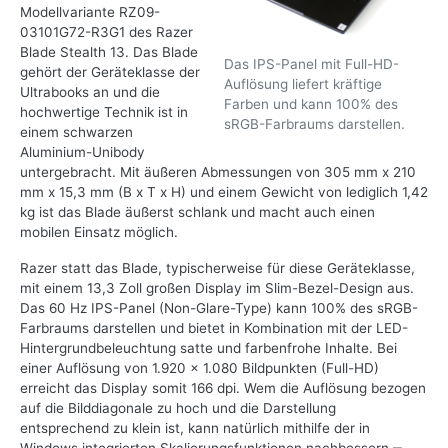
Modellvariante RZ09-
03101G72-R3G1 des Razer
Blade Stealth 13. Das Blade
Das IPS-Panel mit Full-HD-
gehört der Geräteklasse der
Auflösung liefert kräftige
Ultrabooks an und die
Farben und kann 100% des
hochwertige Technik ist in
sRGB-Farbraums darstellen.
einem schwarzen
Aluminium-Unibody
untergebracht. Mit äußeren Abmessungen von 305 mm x 210
mm x 15,3 mm (B x T x H) und einem Gewicht von lediglich 1,42
kg ist das Blade äußerst schlank und macht auch einen
mobilen Einsatz möglich.
Razer statt das Blade, typischerweise für diese Geräteklasse,
mit einem 13,3 Zoll großen Display im Slim-Bezel-Design aus.
Das 60 Hz IPS-Panel (Non-Glare-Type) kann 100% des sRGB-
Farbraums darstellen und bietet in Kombination mit der LED-
Hintergrundbeleuchtung satte und farbenfrohe Inhalte. Bei
einer Auflösung von 1.920 x 1.080 Bildpunkten (Full-HD)
erreicht das Display somit 166 dpi. Wem die Auflösung bezogen
auf die Bilddiagonale zu hoch und die Darstellung
entsprechend zu klein ist, kann natürlich mithilfe der in