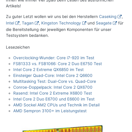
Ihnen wie immer viel Spaß beim Lesen des ausführlichen
Artikels!
Zu guter Letzt wollen wir uns bei den Herstellern
Caseking
,
Intel
,
Tagan
,
Kingston Technology
und
Seagate
für
die Bereitstellung der jeweiligen Komponenten für unser
Testsystem bedanken.
Lesezeichen
Overclocking-Wunder: Core i7-920 im Test
FSB1333 vs. FSB1066: Core 2 Duo E6750 Test
Intel Core 2 Extreme QX6850 im Test
Einsteiger Quad-Core: Intel Core 2 Q6600
Multitasking Test: Dual-Core vs. Quad-Core
Conroe-Doppelpack: Intel Core 2 QX6700
Rasend: Intel Core 2 Extreme X6800 Test
Intel Core 2 Duo E6700 und E6600 im Test
AMD Sockel AM2 CPUs und Technik im Detail
AMD Sempron 3100+ im Leistungstest