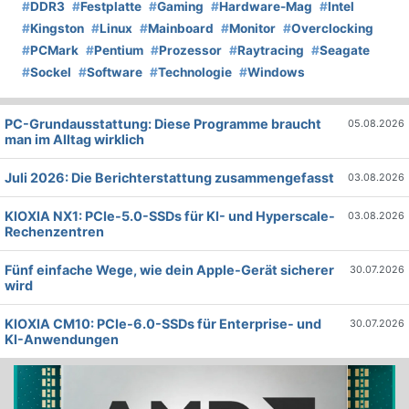
#
DDR3
#
Festplatte
#
Gaming
#
Hardware-Mag
#
Intel
#
Kingston
#
Linux
#
Mainboard
#
Monitor
#
Overclocking
#
PCMark
#
Pentium
#
Prozessor
#
Raytracing
#
Seagate
#
Sockel
#
Software
#
Technologie
#
Windows
PC-Grundausstattung: Diese Programme braucht
05.08.2026
man im Alltag wirklich
Juli 2026: Die Bericht­erstattung zusammengefasst
03.08.2026
KIOXIA NX1: PCIe-5.0-SSDs für KI- und Hyperscale-
03.08.2026
Rechenzentren
Fünf einfache Wege, wie dein Apple-Gerät sicherer
30.07.2026
wird
KIOXIA CM10: PCIe-6.0-SSDs für Enterprise- und
30.07.2026
KI-Anwendungen