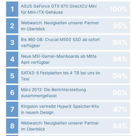
ASUS GeForce GTX 670 DirectCU Mini
1
100%
für Mini-ITX-Gehäuse
Webwatch: Neuigkeiten unserer Partner
2
95%
im Überblick
Bis 960 GB: Crucial M500 SSD ab sofort
3
94%
verfügbar
Neue MSI-Gamer-Mainboards ab Mitte
4
94%
April verfügbar
SATA3: 6 Festplatten bis 4 TB bei uns im
5
94%
Test
März 2013: Die Berichterstattung
6
90%
zusammengefasst
Kingston vertreibt HyperX Speicher-Kits
7
87%
in neuem Design
Webwatch: Neuigkeiten unserer Partner
8
84%
im Überblick