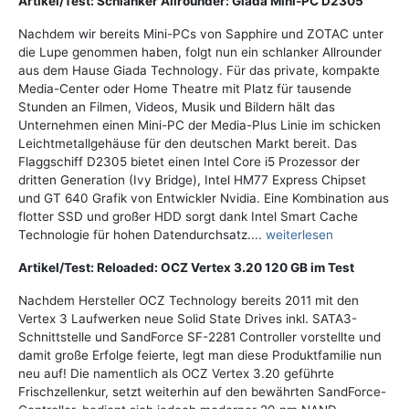
Artikel/Test: Schlanker Allrounder: Giada Mini-PC D2305
Nachdem wir bereits Mini-PCs von Sapphire und ZOTAC unter
die Lupe genommen haben, folgt nun ein schlanker Allrounder
aus dem Hause Giada Technology. Für das private, kompakte
Media-Center oder Home Theatre mit Platz für tausende
Stunden an Filmen, Videos, Musik und Bildern hält das
Unternehmen einen Mini-PC der Media-Plus Linie im schicken
Leichtmetallgehäuse für den deutschen Markt bereit. Das
Flaggschiff D2305 bietet einen Intel Core i5 Prozessor der
dritten Generation (Ivy Bridge), Intel HM77 Express Chipset
und GT 640 Grafik von Entwickler Nvidia. Eine Kombination aus
flotter SSD und großer HDD sorgt dank Intel Smart Cache
Technologie für hohen Datendurchsatz....
weiterlesen
Artikel/Test: Reloaded: OCZ Vertex 3.20 120 GB im Test
Nachdem Hersteller OCZ Technology bereits 2011 mit den
Vertex 3 Laufwerken neue Solid State Drives inkl. SATA3-
Schnittstelle und SandForce SF-2281 Controller vorstellte und
damit große Erfolge feierte, legt man diese Produktfamilie nun
neu auf! Die namentlich als OCZ Vertex 3.20 geführte
Frischzellenkur, setzt weiterhin auf den bewährten SandForce-