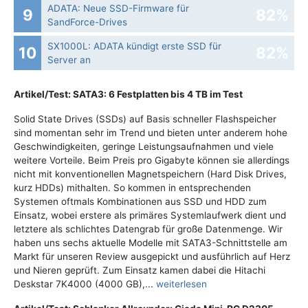
ADATA: Neue SSD-Firmware für
9
82%
SandForce-Drives
SX1000L: ADATA kündigt erste SSD für
10
82%
Server an
Artikel/Test: SATA3: 6 Festplatten bis 4 TB im Test
Solid State Drives (SSDs) auf Basis schneller Flashspeicher
sind momentan sehr im Trend und bieten unter anderem hohe
Geschwindigkeiten, geringe Leistungsaufnahmen und viele
weitere Vorteile. Beim Preis pro Gigabyte können sie allerdings
nicht mit konventionellen Magnetspeichern (Hard Disk Drives,
kurz HDDs) mithalten. So kommen in entsprechenden
Systemen oftmals Kombinationen aus SSD und HDD zum
Einsatz, wobei erstere als primäres Systemlaufwerk dient und
letztere als schlichtes Datengrab für große Datenmenge. Wir
haben uns sechs aktuelle Modelle mit SATA3-Schnittstelle am
Markt für unseren Review ausgepickt und ausführlich auf Herz
und Nieren geprüft. Zum Einsatz kamen dabei die Hitachi
Deskstar 7K4000 (4000 GB),...
weiterlesen