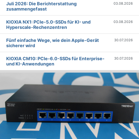
Juli 2026: Die Bericht­erstattung
03.08.2026
zusammengefasst
KIOXIA NX1: PCIe-5.0-SSDs für KI- und
03.08.2026
Hyperscale-Rechenzentren
Fünf einfache Wege, wie dein Apple-Gerät
30.07.2026
sicherer wird
KIOXIA CM10: PCIe-6.0-SSDs für Enterprise-
30.07.2026
und KI-Anwendungen