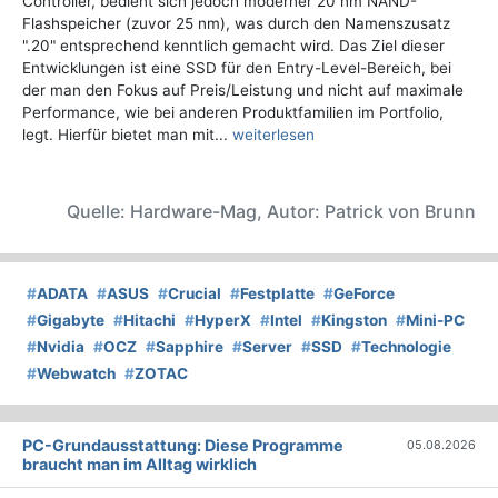
Controller, bedient sich jedoch moderner 20 nm NAND-
Flashspeicher (zuvor 25 nm), was durch den Namenszusatz
".20" entsprechend kenntlich gemacht wird. Das Ziel dieser
Entwicklungen ist eine SSD für den Entry-Level-Bereich, bei
der man den Fokus auf Preis/Leistung und nicht auf maximale
Performance, wie bei anderen Produktfamilien im Portfolio,
legt. Hierfür bietet man mit...
weiterlesen
Quelle: Hardware-Mag, Autor: Patrick von Brunn
#
ADATA
#
ASUS
#
Crucial
#
Festplatte
#
GeForce
#
Gigabyte
#
Hitachi
#
HyperX
#
Intel
#
Kingston
#
Mini-PC
#
Nvidia
#
OCZ
#
Sapphire
#
Server
#
SSD
#
Technologie
#
Webwatch
#
ZOTAC
PC-Grundausstattung: Diese Programme
05.08.2026
braucht man im Alltag wirklich