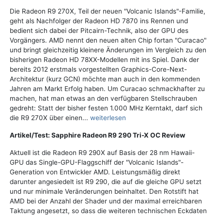
Die Radeon R9 270X, Teil der neuen "Volcanic Islands"-Familie,
geht als Nachfolger der Radeon HD 7870 ins Rennen und
bedient sich dabei der Pitcairn-Technik, also der GPU des
Vorgängers. AMD nennt den neuen alten Chip fortan "Curacao"
und bringt gleichzeitig kleinere Änderungen im Vergleich zu den
bisherigen Radeon HD 78XX-Modellen mit ins Spiel. Dank der
bereits 2012 erstmals vorgestellten Graphics-Core-Next-
Architektur (kurz GCN) möchte man auch in den kommenden
Jahren am Markt Erfolg haben. Um Curacao schmackhafter zu
machen, hat man etwas an den verfügbaren Stellschrauben
gedreht: Statt der bisher festen 1.000 MHz Kerntakt, darf sich
die R9 270X über einen...
weiterlesen
Artikel/Test: Sapphire Radeon R9 290 Tri-X OC Review
Aktuell ist die Radeon R9 290X auf Basis der 28 nm Hawaii-
GPU das Single-GPU-Flaggschiff der "Volcanic Islands"-
Generation von Entwickler AMD. Leistungsmäßig direkt
darunter angesiedelt ist R9 290, die auf die gleiche GPU setzt
und nur minimale Veränderungen beinhaltet. Den Rotstift hat
AMD bei der Anzahl der Shader und der maximal erreichbaren
Taktung angesetzt, so dass die weiteren technischen Eckdaten