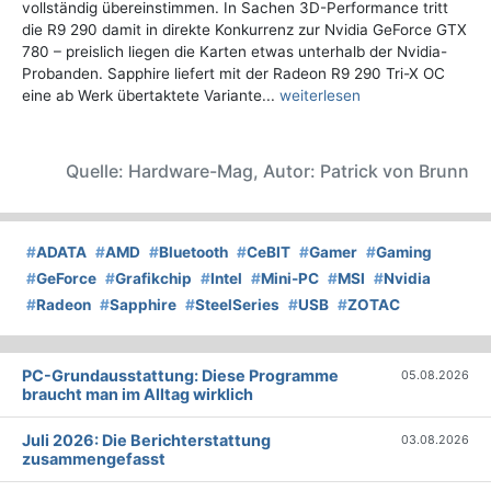
vollständig übereinstimmen. In Sachen 3D-Performance tritt
die R9 290 damit in direkte Konkurrenz zur Nvidia GeForce GTX
780 – preislich liegen die Karten etwas unterhalb der Nvidia-
Probanden. Sapphire liefert mit der Radeon R9 290 Tri-X OC
eine ab Werk übertaktete Variante...
weiterlesen
Quelle: Hardware-Mag, Autor: Patrick von Brunn
#
ADATA
#
AMD
#
Bluetooth
#
CeBIT
#
Gamer
#
Gaming
#
GeForce
#
Grafikchip
#
Intel
#
Mini-PC
#
MSI
#
Nvidia
#
Radeon
#
Sapphire
#
SteelSeries
#
USB
#
ZOTAC
PC-Grundausstattung: Diese Programme
05.08.2026
braucht man im Alltag wirklich
Juli 2026: Die Bericht­erstattung
03.08.2026
zusammengefasst