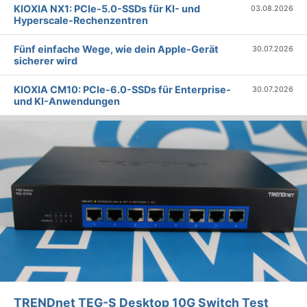
KIOXIA NX1: PCIe-5.0-SSDs für KI- und
03.08.2026
Hyperscale-Rechenzentren
Fünf einfache Wege, wie dein Apple-Gerät
30.07.2026
sicherer wird
KIOXIA CM10: PCIe-6.0-SSDs für Enterprise-
30.07.2026
und KI-Anwendungen
TRENDnet TEG-S Desktop 10G Switch Test