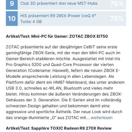
9
76%
Club 3D präsentiert drei neue MST-Hubs
HIS präsentiert R9 290X iPower IceQ X²
10
75%
Turbo 4 GB
Artikel/Test: Mini-PC für Gamer: ZOTAC ZBOX EI750
ZOTAC präsentierte auf der diesjährigen CeBIT seine erste
gamingfähige ZBOX-Serie, mit der man den Mini-PC auch im
Gamer-Bereich etablieren möchte. Ausgestattet mit Intel Iris
Pro Graphics 5200 und Quad-Core Prozessor der vierten
Generation (Codename: Haswell), liefern die neuen ZBOX E-
Modelle ansprechende Leistung in allen Lebenslagen. Als
Plattform dafür dient ein HM87-Mainboard, das unter anderem
USB 3.0, schnelles ac-WLAN, Bluetooth und vieles mehr
bietet. Hinzu kommen die äußeren Veränderungen des ZBOX-
Gehäuses der 3. Generation. Die E-Serien sind im vollständig
schwarzen Design gehalten und bekommen damit eine
aggressive und sportliche Ästhetik. Der neue Look wird durch
das orange-illuminierte „O“ aus ZOTAC mit...
weiterlesen
Artikel/Test: Sapphire TOXIC Radeon R9 270X Review