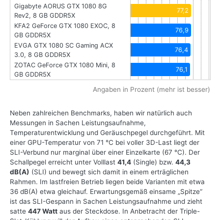
Gigabyte AORUS GTX 1080 8G
77,2
Rev2, 8 GB GDDR5X
KFA2 GeForce GTX 1080 EXOC, 8
76,9
GB GDDR5X
EVGA GTX 1080 SC Gaming ACX
76,4
3.0, 8 GB GDDR5X
ZOTAC GeForce GTX 1080 Mini, 8
76,1
GB GDDR5X
Angaben in Prozent (mehr ist besser)
Neben zahlreichen Benchmarks, haben wir natürlich auch
Messungen in Sachen Leistungsaufnahme,
Temperaturentwicklung und Geräuschpegel durchgeführt. Mit
einer GPU-Temperatur von 71 °C bei voller 3D-Last liegt der
SLI-Verbund nur marginal über einer Einzelkarte (67 °C). Der
Schallpegel erreicht unter Volllast
41,4
(Single) bzw.
44,3
dB(A)
(SLI) und bewegt sich damit in einem erträglichen
Rahmen. Im lastfreien Betrieb liegen beide Varianten mit etwa
36 dB(A) etwa gleichauf. Erwartungsgemäß einsame „Spitze“
ist das SLI-Gespann in Sachen Leistungsaufnahme und zieht
satte
447 Watt
aus der Steckdose. In Anbetracht der Triple-