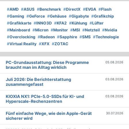
#
AMD
#
ASUS
#
Benchmark
#
DirectX
#
EVGA
#
Flash
#
Gaming
#
GeForce
#
Gehäuse
#
Gigabyte
#
Grafikchip
#
Grafikkarte
#
INNO3D
#
KFA2
#
Kühlung
#
Lüfter
#
Mainboard
#
Micron
#
Monitor
#
MSI
#
Netzteil
#
Nvidia
#
Overclocking
#
Radeon
#
Sapphire
#
SMS
#
Technologie
#
Virtual Reality
#
XFX
#
ZOTAC
PC-Grundausstattung: Diese Programme
05.08.2026
braucht man im Alltag wirklich
Juli 2026: Die Bericht­erstattung
03.08.2026
zusammengefasst
KIOXIA NX1: PCIe-5.0-SSDs für KI- und
03.08.2026
Hyperscale-Rechenzentren
Fünf einfache Wege, wie dein Apple-Gerät
30.07.2026
sicherer wird