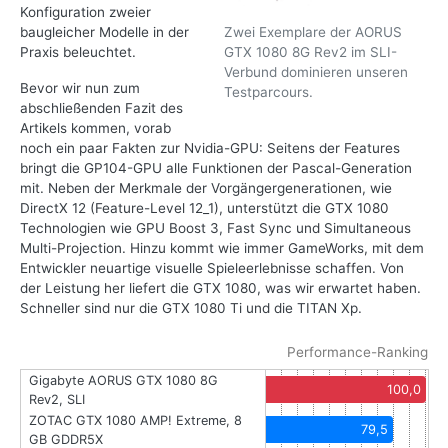
Konfiguration zweier
Zwei Exemplare der AORUS
baugleicher Modelle in der
GTX 1080 8G Rev2 im SLI-
Praxis beleuchtet.
Verbund dominieren unseren
Bevor wir nun zum
Testparcours.
abschließenden Fazit des
Artikels kommen, vorab
noch ein paar Fakten zur Nvidia-GPU: Seitens der Features
bringt die GP104-GPU alle Funktionen der Pascal-Generation
mit. Neben der Merkmale der Vorgängergenerationen, wie
DirectX 12 (Feature-Level 12_1), unterstützt die GTX 1080
Technologien wie GPU Boost 3, Fast Sync und Simultaneous
Multi-Projection. Hinzu kommt wie immer GameWorks, mit dem
Entwickler neuartige visuelle Spieleerlebnisse schaffen. Von
der Leistung her liefert die GTX 1080, was wir erwartet haben.
Schneller sind nur die GTX 1080 Ti und die TITAN Xp.
Performance-Ranking
Gigabyte AORUS GTX 1080 8G
100,0
Rev2, SLI
ZOTAC GTX 1080 AMP! Extreme, 8
79,5
GB GDDR5X