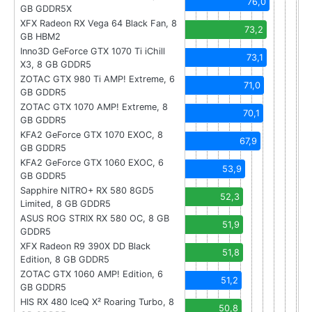
76,0
GB GDDR5X
XFX Radeon RX Vega 64 Black Fan, 8
73,2
GB HBM2
Inno3D GeForce GTX 1070 Ti iChill
73,1
X3, 8 GB GDDR5
ZOTAC GTX 980 Ti AMP! Extreme, 6
71,0
GB GDDR5
ZOTAC GTX 1070 AMP! Extreme, 8
70,1
GB GDDR5
KFA2 GeForce GTX 1070 EXOC, 8
67,9
GB GDDR5
KFA2 GeForce GTX 1060 EXOC, 6
53,9
GB GDDR5
Sapphire NITRO+ RX 580 8GD5
52,3
Limited, 8 GB GDDR5
ASUS ROG STRIX RX 580 OC, 8 GB
51,9
GDDR5
XFX Radeon R9 390X DD Black
51,8
Edition, 8 GB GDDR5
ZOTAC GTX 1060 AMP! Edition, 6
51,2
GB GDDR5
HIS RX 480 IceQ X² Roaring Turbo, 8
50,8