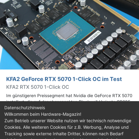
KFA2 GeForce RTX 5070 1-Click OC im Test
KFA2 RTX 5070 1-Click OC
Im günstigeren Preissegment hat Nvidia die GeForce RTX 5070
installiert, die auf der abgespeckten Blackwell-Variante GB205
Datenschutzhinweis
basiert. Wir haben uns ein Custom-Design von Hersteller KFA2
Willkommen beim Hardware-Magazin!
im Test genauer angesehen.
Zum Betrieb unserer Website nutzen wir technisch notwendige
Cookies. Alle weiteren Cookies für z.B. Werbung, Analyse und
Impressum
|
Kontakt
|
Jobs
|
Datenschutz
|
Tracking sowie externe Inhalte Dritter, können nach Bedarf