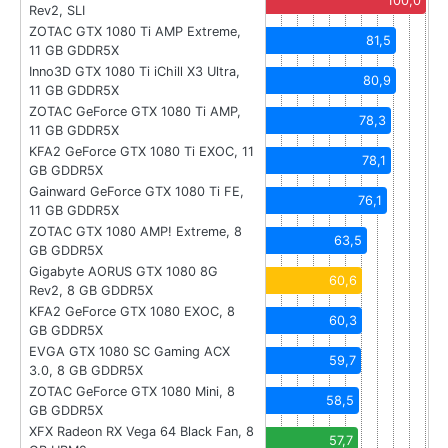
100,0
Rev2, SLI
ZOTAC GTX 1080 Ti AMP Extreme,
81,5
11 GB GDDR5X
Inno3D GTX 1080 Ti iChill X3 Ultra,
80,9
11 GB GDDR5X
ZOTAC GeForce GTX 1080 Ti AMP,
78,3
11 GB GDDR5X
KFA2 GeForce GTX 1080 Ti EXOC, 11
78,1
GB GDDR5X
Gainward GeForce GTX 1080 Ti FE,
76,1
11 GB GDDR5X
ZOTAC GTX 1080 AMP! Extreme, 8
63,5
GB GDDR5X
Gigabyte AORUS GTX 1080 8G
60,6
Rev2, 8 GB GDDR5X
KFA2 GeForce GTX 1080 EXOC, 8
60,3
GB GDDR5X
EVGA GTX 1080 SC Gaming ACX
59,7
3.0, 8 GB GDDR5X
ZOTAC GeForce GTX 1080 Mini, 8
58,5
GB GDDR5X
XFX Radeon RX Vega 64 Black Fan, 8
57,7