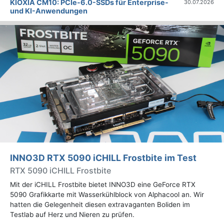
KIOXIA CM10: PCIe-6.0-SSDs für Enterprise-
30.07.2026
und KI-Anwendungen
INNO3D RTX 5090 iCHILL Frostbite im Test
RTX 5090 iCHILL Frostbite
Mit der iCHILL Frostbite bietet INNO3D eine GeForce RTX
5090 Grafikkarte mit Wasserkühlblock von Alphacool an. Wir
hatten die Gelegenheit diesen extravaganten Boliden im
Testlab auf Herz und Nieren zu prüfen.