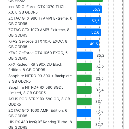
GB HBM2
Inno3D GeForce GTX 1070 Ti iChill
55,3
X3, 8 GB GDDR5
ZOTAC GTX 980 Ti AMP! Extreme, 6
53,5
GB GDDR5
ZOTAC GTX 1070 AMP! Extreme, 8
52,6
GB GDDR5
KFA2 GeForce GTX 1070 EXOC, 8
49,5
GB GDDR5
KFA2 GeForce GTX 1060 EXOC, 6
35,2
GB GDDR5
XFX Radeon R9 390X DD Black
34,2
Edition, 8 GB GDDR5
Sapphire NITRO R9 390 + Backplate,
33,5
8 GB GDDR5
Sapphire NITRO+ RX 580 8GD5
33,4
Limited, 8 GB GDDR5
ASUS ROG STRIX RX 580 OC, 8 GB
33,1
GDDR5
ZOTAC GTX 1060 AMP! Edition, 6
32,7
GB GDDR5
HIS RX 480 IceQ X² Roaring Turbo, 8
32,7
GB GDDR5