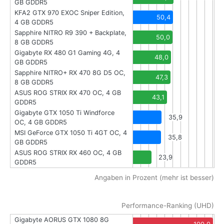
GB GDDR5
KFA2 GTX 970 EXOC Sniper Edition,
50,4
4 GB GDDR5
Sapphire NITRO R9 390 + Backplate,
50,0
8 GB GDDR5
Gigabyte RX 480 G1 Gaming 4G, 4
48,0
GB GDDR5
Sapphire NITRO+ RX 470 8G D5 OC,
47,3
8 GB GDDR5
ASUS ROG STRIX RX 470 OC, 4 GB
43,1
GDDR5
Gigabyte GTX 1050 Ti Windforce
35,9
OC, 4 GB GDDR5
MSI GeForce GTX 1050 Ti 4GT OC, 4
35,8
GB GDDR5
ASUS ROG STRIX RX 460 OC, 4 GB
23,9
GDDR5
Angaben in Prozent (mehr ist besser)
Performance-Ranking (UHD)
Gigabyte AORUS GTX 1080 8G