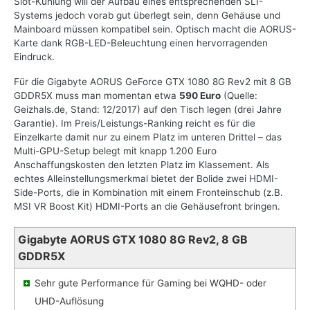
Slot-Kühlung will der Aufbau eines entsprechenden SLI-
Systems jedoch vorab gut überlegt sein, denn Gehäuse und
Mainboard müssen kompatibel sein. Optisch macht die AORUS-
Karte dank RGB-LED-Beleuchtung einen hervorragenden
Eindruck.
Für die Gigabyte AORUS GeForce GTX 1080 8G Rev2 mit 8 GB
GDDR5X muss man momentan etwa
590 Euro
(Quelle:
Geizhals.de, Stand: 12/2017) auf den Tisch legen (drei Jahre
Garantie). Im Preis/Leistungs-Ranking reicht es für die
Einzelkarte damit nur zu einem Platz im unteren Drittel – das
Multi-GPU-Setup belegt mit knapp 1.200 Euro
Anschaffungskosten den letzten Platz im Klassement. Als
echtes Alleinstellungsmerkmal bietet der Bolide zwei HDMI-
Side-Ports, die in Kombination mit einem Fronteinschub (z.B.
MSI VR Boost Kit) HDMI-Ports an die Gehäusefront bringen.
Gigabyte AORUS GTX 1080 8G Rev2, 8 GB
GDDR5X
Sehr gute Performance für Gaming bei WQHD- oder
UHD-Auflösung