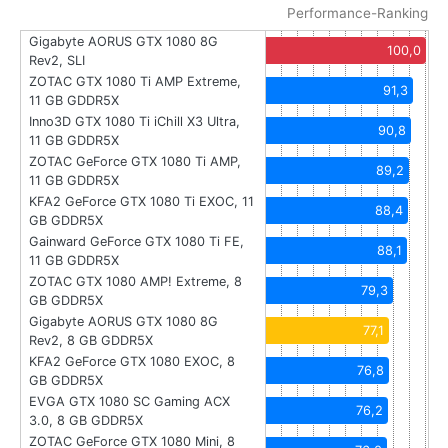
Performance-Ranking
Gigabyte AORUS GTX 1080 8G
100,0
Rev2, SLI
ZOTAC GTX 1080 Ti AMP Extreme,
91,3
11 GB GDDR5X
Inno3D GTX 1080 Ti iChill X3 Ultra,
90,8
11 GB GDDR5X
ZOTAC GeForce GTX 1080 Ti AMP,
89,2
11 GB GDDR5X
KFA2 GeForce GTX 1080 Ti EXOC, 11
88,4
GB GDDR5X
Gainward GeForce GTX 1080 Ti FE,
88,1
11 GB GDDR5X
ZOTAC GTX 1080 AMP! Extreme, 8
79,3
GB GDDR5X
Gigabyte AORUS GTX 1080 8G
77,1
Rev2, 8 GB GDDR5X
KFA2 GeForce GTX 1080 EXOC, 8
76,8
GB GDDR5X
EVGA GTX 1080 SC Gaming ACX
76,2
3.0, 8 GB GDDR5X
ZOTAC GeForce GTX 1080 Mini, 8