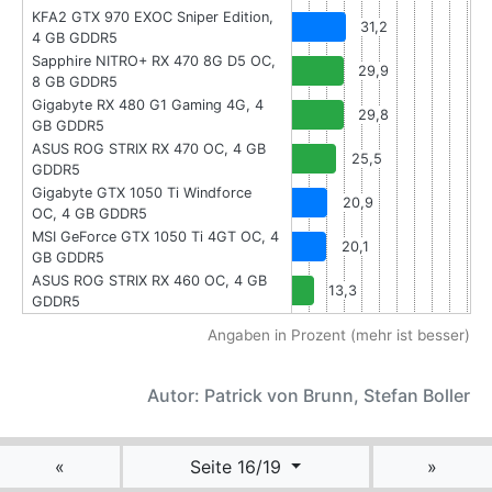
KFA2 GTX 970 EXOC Sniper Edition,
31,2
4 GB GDDR5
Sapphire NITRO+ RX 470 8G D5 OC,
29,9
8 GB GDDR5
Gigabyte RX 480 G1 Gaming 4G, 4
29,8
GB GDDR5
ASUS ROG STRIX RX 470 OC, 4 GB
25,5
GDDR5
Gigabyte GTX 1050 Ti Windforce
20,9
OC, 4 GB GDDR5
MSI GeForce GTX 1050 Ti 4GT OC, 4
20,1
GB GDDR5
ASUS ROG STRIX RX 460 OC, 4 GB
13,3
GDDR5
Angaben in Prozent (mehr ist besser)
Autor: Patrick von Brunn, Stefan Boller
«
Seite 16/19
»