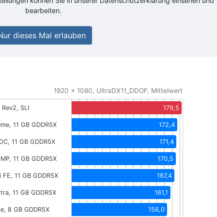
stellungen können Sie in unserer Datenschutzerklärung einsehen und
bearbeiten.
Nur dieses Mal erlauben
1920 x 1080, UltraDX11_DDOF, Mittelwert
Rev2, SLI
179,5
eme, 11 GB GDDR5X
172,4
XOC, 11 GB GDDR5X
171,4
AMP, 11 GB GDDR5X
170,5
i FE, 11 GB GDDR5X
167,4
Ultra, 11 GB GDDR5X
161,1
me, 8 GB GDDR5X
156,0