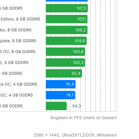
 8 GB GDDR5
107,5
 Edition, 8 GB GDDR5
107,1
urbo, 8 GB GDDR5
106,2
kplate, 8 GB GDDR5
104,6
D5 OC, 8 GB GDDR5
100,6
4G, 4 GB GDDR5
100,3
4 GB GDDR5
92,4
rce OC, 4 GB GDDR5
76,4
T OC, 4 GB GDDR5
76,1
 4 GB GDDR5
54,3
Angaben in FPS (mehr ist besser)
2560 x 1440, UltraDX11_DDOF, Mittelwert