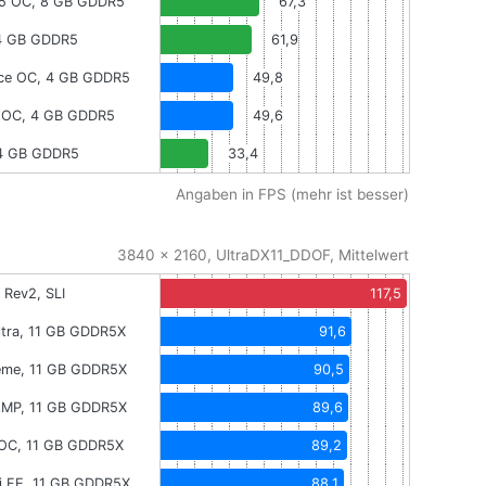
D5 OC, 8 GB GDDR5
67,3
4 GB GDDR5
61,9
rce OC, 4 GB GDDR5
49,8
T OC, 4 GB GDDR5
49,6
 4 GB GDDR5
33,4
Angaben in FPS (mehr ist besser)
3840 x 2160, UltraDX11_DDOF, Mittelwert
Rev2, SLI
117,5
Ultra, 11 GB GDDR5X
91,6
eme, 11 GB GDDR5X
90,5
AMP, 11 GB GDDR5X
89,6
XOC, 11 GB GDDR5X
89,2
i FE, 11 GB GDDR5X
88,1