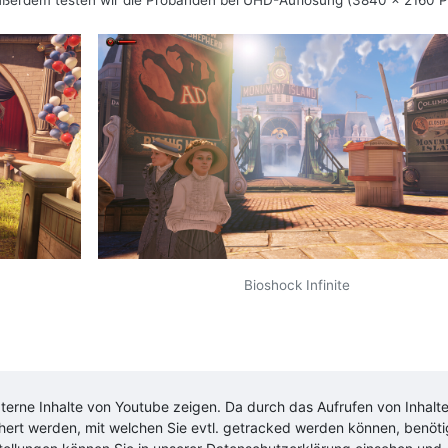
Außerdem testen wir die Probanden bei UHD-Auflösung (3840 x 2160 Pi
Bioshock Infinite
xterne Inhalte von
Youtube
zeigen. Da durch das Aufrufen von Inhalt
chert werden, mit welchen Sie evtl. getracked werden können, benöt