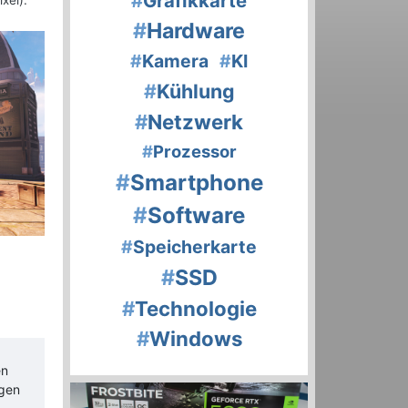
#
Grafikkarte
xel).
#
Hardware
#
Kamera
#
KI
#
Kühlung
#
Netzwerk
#
Prozessor
#
Smartphone
#
Software
#
Speicherkarte
#
SSD
#
Technologie
#
Windows
en
igen