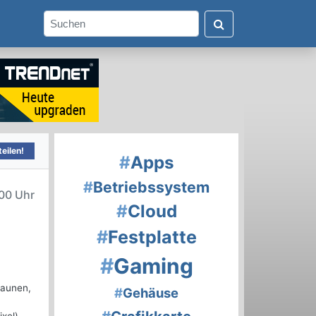
eilen!
#
Apps
#
Betriebssystem
00 Uhr
#
Cloud
#
Festplatte
#
Gaming
taunen,
#
Gehäuse