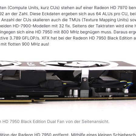
ten (Compute Units, kurz CUs) stehen auf einer Radeon HD 7970 berei
92 an der Zahl. Diese Eckdaten ergeben sich aus 64 ALUs pro CU, bei
 Anzahl der CUs skalieren auch die TMUs (Texture Mapping Units) so
beiden HD-7900-Modellen mit 32 fix. Seitens der Taktraten wird eine
hingegen sich eine HD 7950 mit 800 MHz begnügen muss. Daraus er
tive 3.789 GFLOP/s. XFX hat bei der Radeon HD 7950 Black Edition 
 mit flotten 900 MHz aus!
 HD 7950 Black Edition Dual Fan von der Seitenansicht.
tion der Radeon HD 7950 entfernt. Mithilfe eines kleinen Schiebesch