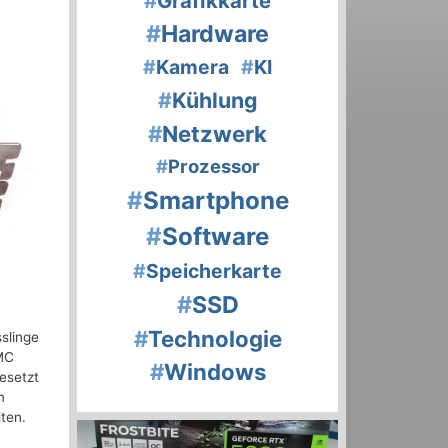
#
Grafikkarte
#
Hardware
#
Kamera
#
KI
#
Kühlung
#
Netzwerk
#
Prozessor
#
Smartphone
#
Software
#
Speicherkarte
#
SSD
#
Technologie
slinge
SMC
#
Windows
esetzt
m
ten.