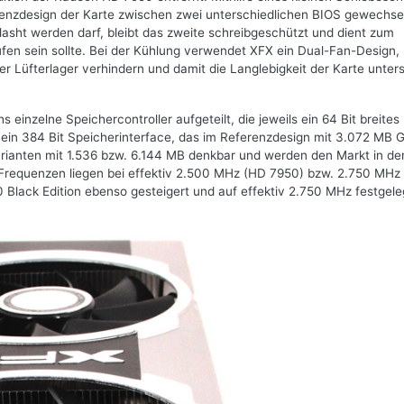
renzdesign der Karte zwischen zwei unterschiedlichen BIOS gewechse
sht werden darf, bleibt das zweite schreibgeschützt und dient zum
fen sein sollte. Bei der Kühlung verwendet XFX ein Dual-Fan-Design,
er Lüfterlager verhindern und damit die Langlebigkeit der Karte unter
inzelne Speichercontroller aufgeteilt, die jeweils ein 64 Bit breites
e ein 384 Bit Speicherinterface, das im Referenzdesign mit 3.072 MB
arianten mit 1.536 bzw. 6.144 MB denkbar und werden den Markt in de
 Frequenzen liegen bei effektiv 2.500 MHz (HD 7950) bzw. 2.750 MHz
Black Edition ebenso gesteigert und auf effektiv 2.750 MHz festgele