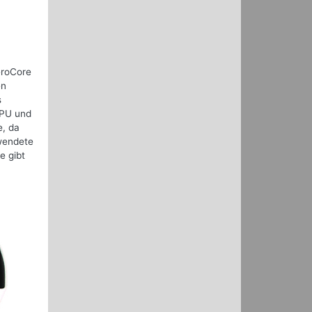
eroCore
en
s
GPU und
e, da
rwendete
e gibt