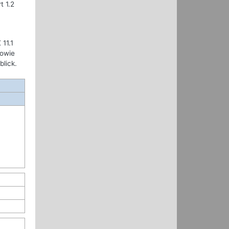
t 1.2
 11.1
sowie
lick.