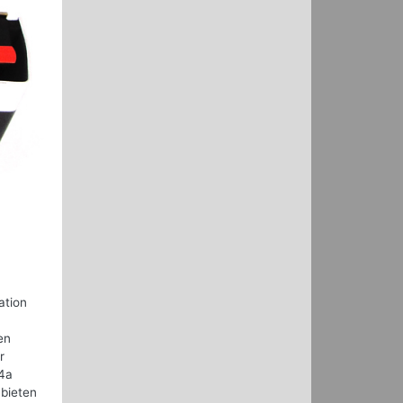
ation
en
r
.4a
 bieten