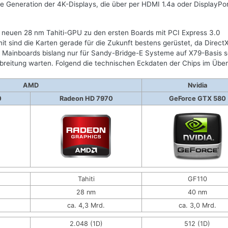
te Generation der 4K-Displays, die über per HDMI 1.4a oder DisplayPor
 neuen 28 nm Tahiti-GPU zu den ersten Boards mit PCI Express 3.0
it sind die Karten gerade für die Zukunft bestens gerüstet, da DirectX
0 Mainboards bislang nur für Sandy-Bridge-E Systeme auf X79-Basis 
breitung warten. Folgend die technischen Eckdaten der Chips im Überb
AMD
Nvidia
0
Radeon HD 7970
GeForce GTX 580
Tahiti
GF110
28 nm
40 nm
ca. 4,3 Mrd.
ca. 3,0 Mrd.
2.048 (1D)
512 (1D)