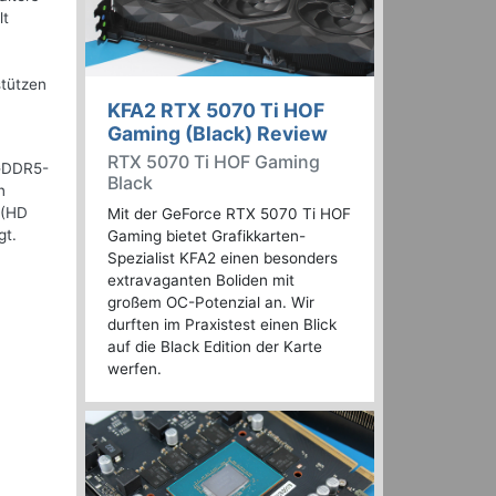
lt
stützen
KFA2 RTX 5070 Ti HOF
Gaming (Black) Review
RTX 5070 Ti HOF Gaming
 GDDR5-
Black
n
 (HD
Mit der GeForce RTX 5070 Ti HOF
gt.
Gaming bietet Grafikkarten-
Spezialist KFA2 einen besonders
extravaganten Boliden mit
großem OC-Potenzial an. Wir
durften im Praxistest einen Blick
auf die Black Edition der Karte
werfen.