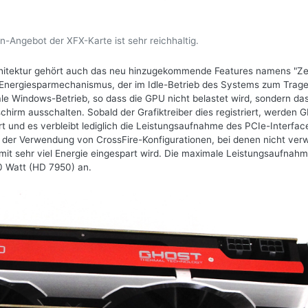
n-Angebot der XFX-Karte ist sehr reichhaltig.
hitektur gehört auch das neu hinzugekommende Features namens "Z
r Energiesparmechanismus, der im Idle-Betrieb des Systems zum Trag
le Windows-Betrieb, so dass die GPU nicht belastet wird, sondern da
hirm ausschalten. Sobald der Grafiktreiber dies registriert, werden 
t und es verbleibt lediglich die Leistungsaufnahme des PCIe-Interfac
ei der Verwendung von CrossFire-Konfigurationen, bei denen nicht ve
it sehr viel Energie eingespart wird. Die maximale Leistungsaufnahm
0 Watt (HD 7950) an.