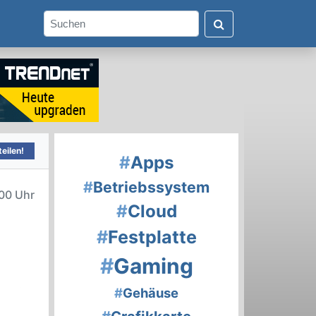
eilen!
#
Apps
#
Betriebssystem
00 Uhr
#
Cloud
#
Festplatte
#
Gaming
#
Gehäuse