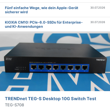
Fünf einfache Wege, wie dein Apple-Gerät
30.07.2026
sicherer wird
KIOXIA CM10: PCIe-6.0-SSDs für Enterprise-
30.07.2026
und KI-Anwendungen
TRENDnet TEG-S Desktop 10G Switch Test
TEG-S708