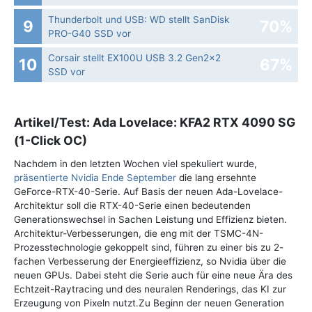
Thunderbolt und USB: WD stellt SanDisk
9
70%
PRO-G40 SSD vor
Corsair stellt EX100U USB 3.2 Gen2x2
10
67%
SSD vor
Artikel/Test: Ada Lovelace: KFA2 RTX 4090 SG
(1-Click OC)
Nachdem in den letzten Wochen viel spekuliert wurde,
präsentierte Nvidia Ende September
die lang ersehnte
GeForce-RTX-40-Serie. Auf Basis der neuen Ada-Lovelace-
Architektur soll die RTX-40-Serie einen bedeutenden
Generationswechsel in Sachen Leistung und Effizienz bieten.
Architektur-Verbesserungen, die eng mit der TSMC-4N-
Prozesstechnologie gekoppelt sind, führen zu einer bis zu 2-
fachen Verbesserung der Energieeffizienz, so Nvidia über die
neuen GPUs. Dabei steht die Serie auch für eine neue Ära des
Echtzeit-Raytracing und des neuralen Renderings, das KI zur
Erzeugung von Pixeln nutzt.Zu Beginn der neuen Generation