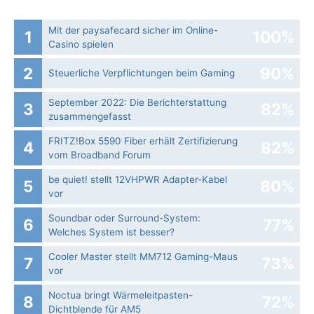
Mit der paysafecard sicher im Online-
1
100%
Casino spielen
2
90%
Steuerliche Verpflichtungen beim Gaming
September 2022: Die Bericht­erstattung
3
82%
zusammengefasst
FRITZ!Box 5590 Fiber erhält Zertifizierung
4
82%
vom Broadband Forum
be quiet! stellt 12VHPWR Adapter-Kabel
5
80%
vor
Soundbar oder Surround-System:
6
77%
Welches System ist besser?
Cooler Master stellt MM712 Gaming-Maus
7
73%
vor
Noctua bringt Wärmeleitpasten-
8
72%
Dichtblende für AM5