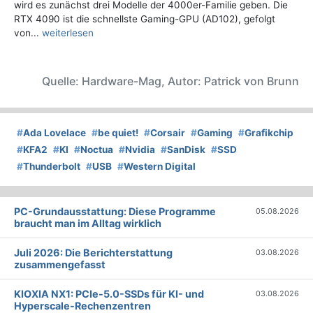
wird es zunächst drei Modelle der 4000er-Familie geben. Die
RTX 4090 ist die schnellste Gaming-GPU (AD102), gefolgt
von...
weiterlesen
Quelle: Hardware-Mag, Autor: Patrick von Brunn
#
Ada Lovelace
#
be quiet!
#
Corsair
#
Gaming
#
Grafikchip
#
KFA2
#
KI
#
Noctua
#
Nvidia
#
SanDisk
#
SSD
#
Thunderbolt
#
USB
#
Western Digital
PC-Grundausstattung: Diese Programme
05.08.2026
braucht man im Alltag wirklich
Juli 2026: Die Bericht­erstattung
03.08.2026
zusammengefasst
KIOXIA NX1: PCIe-5.0-SSDs für KI- und
03.08.2026
Hyperscale-Rechenzentren