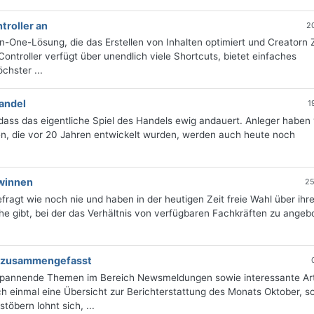
troller an
2
in-One-Lösung, die das Erstellen von Inhalten optimiert und Creatorn Z
Controller verfügt über unendlich viele Shortcuts, bietet einfaches
chster ...
handel
1
 dass das eigentliche Spiel des Handels ewig andauert. Anleger haben 
gien, die vor 20 Jahren entwickelt wurden, werden auch heute noch
ewinnen
25
ragt wie noch nie und haben in der heutigen Zeit freie Wahl über ihr
che gibt, bei der das Verhältnis von verfügbaren Fachkräften zu ange
ng zusammengefasst
 spannende Themen im Bereich Newsmeldungen sowie interessante Art
 einmal eine Übersicht zur Berichterstattung des Monats Oktober, sor
öbern lohnt sich, ...