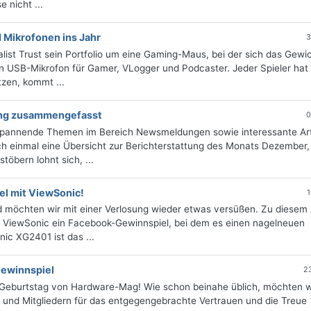
 nicht ...
 Mikrofonen ins Jahr
3
ist Trust sein Portfolio um eine Gaming-Maus, bei der sich das Gewi
 ein USB-Mikrofon für Gamer, VLogger und Podcaster. Jeder Spieler hat
zen, kommt ...
ung zusammengefasst
0
 spannende Themen im Bereich Newsmeldungen sowie interessante Art
h einmal eine Übersicht zur Berichterstattung des Monats Dezember, 
öbern lohnt sich, ...
l mit ViewSonic!
1
d möchten wir mit einer Verlosung wieder etwas versüßen. Zu diesem
t ViewSonic ein Facebook-Gewinnspiel, bei dem es einen nagelneuen
ic XG2401 ist das ...
ewinnspiel
2
en Geburtstag von Hardware-Mag! Wie schon beinahe üblich, möchten w
n und Mitgliedern für das entgegengebrachte Vertrauen und die Treue