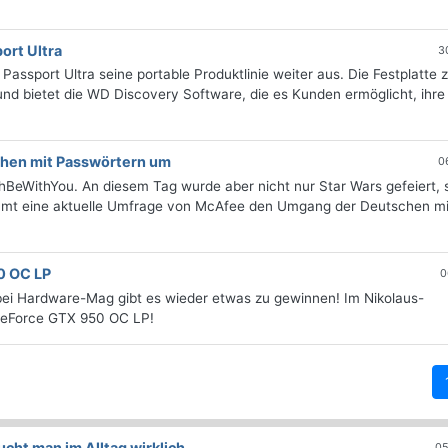
ort Ultra
3
Passport Ultra seine portable Produktlinie weiter aus. Die Festplatte 
nd bietet die WD Discovery Software, die es Kunden ermöglicht, ihre
chen mit Passwörtern um
0
hBeWithYou. An diesem Tag wurde aber nicht nur Star Wars gefeiert,
mmt eine aktuelle Umfrage von McAfee den Umgang der Deutschen mi
0 OC LP
0
bei Hardware-Mag gibt es wieder etwas zu gewinnen! Im Nikolaus-
 GeForce GTX 950 OC LP!
ht man im Alltag wirklich
05