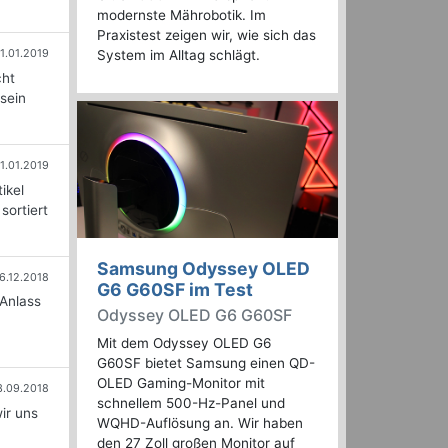
modernste Mährobotik. Im
Praxistest zeigen wir, wie sich das
1.01.2019
System im Alltag schlägt.
cht
 sein
1.01.2019
ikel
sortiert
Samsung Odyssey OLED
6.12.2018
G6 G60SF im Test
 Anlass
Odyssey OLED G6 G60SF
Mit dem Odyssey OLED G6
G60SF bietet Samsung einen QD-
OLED Gaming-Monitor mit
3.09.2018
schnellem 500-Hz-Panel und
ir uns
WQHD-Auflösung an. Wir haben
den 27 Zoll großen Monitor auf