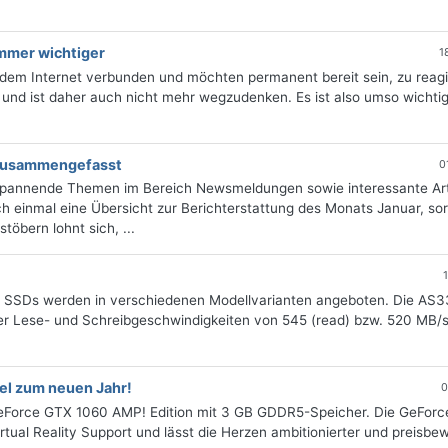
mmer wichtiger
1
t dem Internet verbunden und möchten permanent bereit sein, zu reagi
und ist daher auch nicht mehr wegzudenken. Es ist also umso wichtig
 zusammengefasst
0
 spannende Themen im Bereich Newsmeldungen sowie interessante Art
 einmal eine Übersicht zur Berichterstattung des Monats Januar, sort
öbern lohnt sich, ...
 SSDs werden in verschiedenen Modellvarianten angeboten. Die AS
ner Lese- und Schreibgeschwindigkeiten von 545 (read) bzw. 520 MB/s
l zum neuen Jahr!
0
eForce GTX 1060 AMP! Edition mit 3 GB GDDR5-Speicher. Die GeFor
irtual Reality Support und lässt die Herzen ambitionierter und preisbe