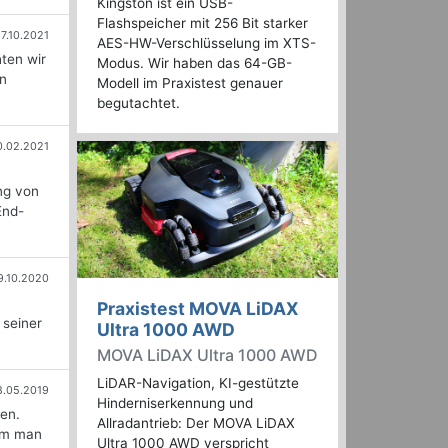
Kingston ist ein USB-
Flashspeicher mit 256 Bit starker
17.10.2021
AES-HW-Verschlüsselung im XTS-
ten wir
Modus. Wir haben das 64-GB-
en
Modell im Praxistest genauer
begutachtet.
0.02.2021
ng von
End-
9.10.2020
Praxistest MOVA LiDAX
 seiner
Ultra 1000 AWD
MOVA LiDAX Ultra 1000 AWD
LiDAR-Navigation, KI-gestützte
8.05.2019
Hinderniserkennung und
nen.
Allradantrieb: Der MOVA LiDAX
rum man
Ultra 1000 AWD verspricht