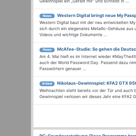
Gewinnspiel ein „Gefällt mir“ und schreibt in ...
Western Digital bringt neue My Passp
News
Western Digital baut mit der neu entwickelten My 
sich durch ein elegenates Metallic-Gehäuse aus u
Videos und wichtige Dokumente ...
McAfee-Studie: So gehen die Deuts
News
Am 4. Mai hieß es im Internet wieder #MayThe4t
auch der World Password Day. Passend dazu ni
Passwörtern genauer ...
Nikolaus-Gewinnspiel: KFA2 GTX 95
Artikel
Weihnachten steht bereits vor der Tür und auch 
Gewinnspiel verlosen wir dieses Jahr eine KFA2
PC-Grundausstattung: Diese Programme brauc