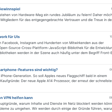
Gewinnspiel
estehen von Hardware-Mag ein rundes Jubiläum zu feiern! Daher möch
 Mitgliedern für das entgegengebrachte Vertrauen und die Treue in d
ork für UIs
1
n Facebook, Instagram und Hunderten von Mitwirkenden aus der
 Open-Source-Cross-Plattform-JavaScript-Bibliothek für die Entwicklu
bliotheken werden in der Szene auch häufig unter dem Begriff Front-
martphone-Features sind wichtig?
0
2. iPhone-Generation. So soll Apples neues Flaggschiff bald in einem
 Kaufgründe: Der neue Apple A14 Prozessor, der erneut der schnellste
von VPN helfen kann
0
Hauptgründe, warum Inhalte und Dienste im Netz blockiert werden kön
Probleme zu umgehen. Wir werden durch einige der Gründe führen, wa