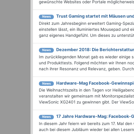
gewünschte Websites oder Portale möglicherweise
Trust Gaming startet mit Mäusen und
News
Direkt zum Jahresbeginn erweitert Gaming-Spezial
einstellen lässt, ein illuminiertes Mousepad und
ganz eigenes Handgefühl. Um dieses zu unterstüt
Dezember 2018: Die Berichterstatt
News
Im zurückliegenden Monat gab es wieder einige
und Produkttests. Folgend möchten wir Ihnen noc
nach ihrer Resonanz und Relevanz, geben. Durchst
Hardware-Mag Facebook-Gewinnspie
News
Die Weihnachtszeits in den Tagen vor Heiligaben
veranstalten wir gemeinsam mit Monitorspezialis
ViewSonic XG2401 zu gewinnen gibt. Der ViewSon
17 Jahre Hardware-Mag: Facebook-G
News
In diesem Jahr feiern wir bereits zum 17. Mal d
auch bei diesem Jubiläum wieder bei allen Leser