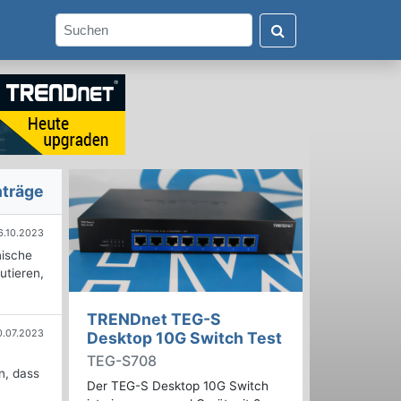
nträge
6.10.2023
nische
utieren,
TRENDnet TEG-S
0.07.2023
Desktop 10G Switch Test
TEG-S708
n, dass
Der TEG-S Desktop 10G Switch