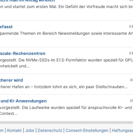
 und startet zum ersten Mal. Ein Gefühl der Vorfreude macht sich bre
efasst
03
 spannende Themen im Bereich Newsmeldungen sowie interessante Art
erscale-Rechenzentren
03
rgestellt. Die NVMe-SSDs im E1.S-Formfaktor wurden speziell für GP
twickelt und...
cherer wird
3
icherer Hafen an – trotzdem lohnt es sich, ein paar Stellschrauben...
e- und KI-Anwendungen
3
orgestellt. Die Laufwerke wurden speziell für anspruchsvolle KI- und
ontext...
um
|
Kontakt
|
Jobs
|
Datenschutz
|
Consent‑Einstellungen
|
Haftungsa