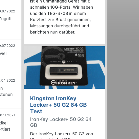
ist ein unmanaged Gerät mit 8
schnellen 10G-Ports. Wir haben
0.07.2022
uns den TEG-S708 in einem
ugriff
Kurztest zur Brust genommen,
Messungen durchgeführt und
berichten nun darüber.
9.07.2022
viel
.04.2022
en
botenen
Kingston IronKey
Locker+ 50 G2 64 GB
Test
01.11.2021
IronKey Locker+ 50 G2 64
ikel
GB
tiert
Der IronKey Locker+ 50 G2 von